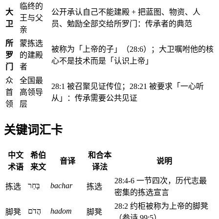
临终的
大
公开承认自己不能建殿 + 把蓝图、物资、人
王与父
卫
员、勉励全部交给所罗门：传承者的典范
亲
所
蒙拣选
被称为「上帝的子」（28:6）；大卫嘱咐他的核
罗
的建殿
心不是技术而是「认识上帝」
门
者
众
全国最
28:1 被召聚见证传位；28:21 被要求「一心听
首
高领导
从」：传承需要公共见证
领
层
关键词汇卡
中文
希伯
和合本
音译
说明
术语
来文
译法
28:4-6 一节四次，历代志最
בָּחַר
bachar
拣选
拣选
密集的拣选宣言
28:2 约柜被称为上帝的脚凳
הֲדֹם
hadom
脚凳
脚凳
（参诗 99:5）