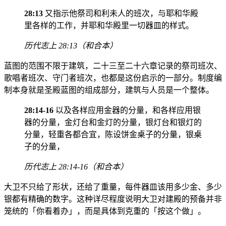
28:13
又指示他祭司和利未人的班次，与耶和华殿
里各样的工作，并耶和华殿里一切器皿的样式。
历代志上 28:13（和合本）
蓝图的范围不限于建筑，二十三至二十六章记录的祭司班次、
歌唱者班次、守门者班次，也都是这份启示的一部分。制度编
制本身就是圣殿蓝图的组成部分，建筑与人员是一个整体。
28:14-16
以及各样应用金器的分量，和各样应用银
器的分量，金灯台和金灯的分量，银灯台和银灯的
分量，轻重各都合宜，陈设饼金桌子的分量，银桌
子的分量，
历代志上 28:14-16（和合本）
大卫不只给了形状，还给了重量，每件器皿该用多少金、多少
银都有精确的数字。这种详尽程度说明大卫对建殿的预备并非
笼统的「你看着办」，而是具体到克重的「按这个做」。