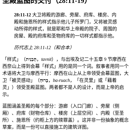
圣殿蓝图的交付（28:11-19）
28:11-12
大卫将殿的游廊、旁屋、府库、楼房、内
殿和施恩所的样式指示他儿子所罗门，又将被灵感
动所得的样式，就是耶和华上帝殿的院子、周围的
房屋、殿的府库和圣物府库的一切样式都指示他。
历代志上 28:11-12（和合本）
「样式」（
תַּבְנִית
，
tavnit
），与出埃及记二十五章 9 节摩西在
西奈山上得到会幕「样式」用的是同一个词。叙事者用同一个
术语将大卫与摩西平行：摩西在山上从上帝领受会幕蓝图，大
卫「被灵感动」（
בָּרוּחַ
，
ba-ruach
，「在灵里」或「藉着
灵」）领受圣殿蓝图。两者都不是人的设计，而是上帝的启
示。
蓝图涵盖圣殿的每个部分：游廊（入口门廊）、旁屋（侧
厢）、府库（财物仓库）、楼房（上层空间）、内殿（至圣
所）、施恩所（约柜上方的赎罪盖）。这并非一份抽象的概念
草案，而是一份可以直接施工的建筑详图。