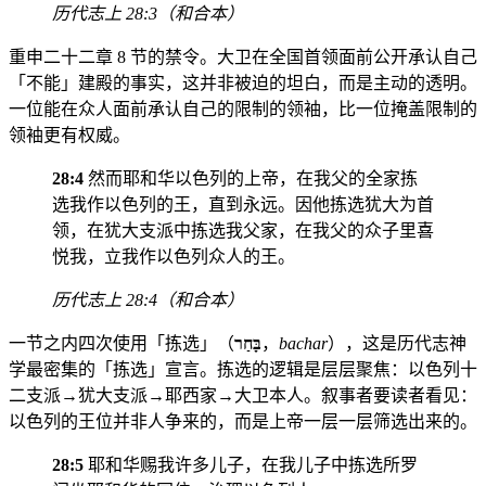
历代志上 28:3（和合本）
重申二十二章 8 节的禁令。大卫在全国首领面前公开承认自己
「不能」建殿的事实，这并非被迫的坦白，而是主动的透明。
一位能在众人面前承认自己的限制的领袖，比一位掩盖限制的
领袖更有权威。
28:4
然而耶和华以色列的上帝，在我父的全家拣
选我作以色列的王，直到永远。因他拣选犹大为首
领，在犹大支派中拣选我父家，在我父的众子里喜
悦我，立我作以色列众人的王。
历代志上 28:4（和合本）
一节之内四次使用「拣选」（
בָּחַר
，
bachar
），这是历代志神
学最密集的「拣选」宣言。拣选的逻辑是层层聚焦：以色列十
二支派→犹大支派→耶西家→大卫本人。叙事者要读者看见：
以色列的王位并非人争来的，而是上帝一层一层筛选出来的。
28:5
耶和华赐我许多儿子，在我儿子中拣选所罗