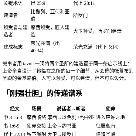
关键术语
出 25:9
代上 28:11
比撒列、亚何利亚
建造者
所罗门
伯
领受者与建
摩西领受，匠人建
大卫领受，所罗门建造
造者
造
荣光充满（出
建成标志
荣光充满（代下 5:14）
40:34）
叙事者用 tavnit 一词将两个圣所的建造置于同一条启示线上：
上帝亲自设计了祂临在之所的每一个细节，从会幕的帐幕布到
圣殿的金基路伯。人可以领受、可以建造，但不可以设计。
「刚强壮胆」的传递谱系
经文
场景
说话者→听者
使命
申 31:6-8
摩西临终
摩西→以色列 / 约书亚
进入应许之地
书 1:6-9
使命交接
上帝→约书亚
征服迦南
代上 22:13
私下嘱咐
大卫→所罗门
建造圣殿