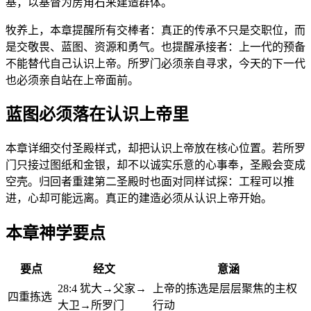
基，以基督为房角石来建造群体。
牧养上，本章提醒所有交棒者：真正的传承不只是交职位，而
是交敬畏、蓝图、资源和勇气。也提醒承接者：上一代的预备
不能替代自己认识上帝。所罗门必须亲自寻求，今天的下一代
也必须亲自站在上帝面前。
蓝图必须落在认识上帝里
本章详细交付圣殿样式，却把认识上帝放在核心位置。若所罗
门只接过图纸和金银，却不以诚实乐意的心事奉，圣殿会变成
空壳。归回者重建第二圣殿时也面对同样试探：工程可以推
进，心却可能远离。真正的建造必须从认识上帝开始。
本章神学要点
要点
经文
意涵
28:4 犹大→父家→
上帝的拣选是层层聚焦的主权
四重拣选
大卫→所罗门
行动