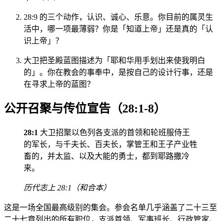
28:9 的三个动作，认识、诚心、乐意。你目前的属灵生
活中，哪一项最薄弱？你是「知道上帝」还是真的「认
识上帝」？
大卫把圣殿蓝图描述为「耶和华用手划出来使我明白
的」。你在教会的事奉中，是按自己的设计行事，还是
在寻求上帝的蓝图？
公开召聚与传位宣告（28:1-8）
28:1
大卫招聚以色列各支派的首领和轮班服侍王
的军长，与千夫长、百夫长，掌管王和王子产业牲
畜的，并太监、以及大能的勇士，都到耶路撒冷
来。
历代志上 28:1（和合本）
这是一场全国最高级别的集会。参会名单几乎涵盖了二十三至
二十七章列出的所有职位，支派首领、军事班长、行政管家、