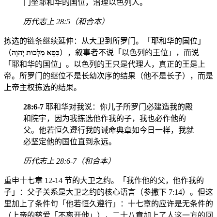
门坐耶和华的国位，治理以色列人。
历代志上 28:5（和合本）
拣选的链条继续延伸：从大卫到所罗门。「耶和华的国位」
（
כִּסֵּא מַלְכוּת יְהוָה
），叙事者不说「以色列的王位」，而说
「耶和华的国位」。以色列的王只是代理人，真正的王是上
帝。所罗门的继位不是长幼次序的结果（他不是长子），而是
上帝主权拣选的结果。
28:6-7
耶和华对我说：你儿子所罗门必建造我的殿
和院宇，因为我拣选他作我的子，我也必作他的
父。他若恒久遵行我的诫命典章如今日一样，我就
必坚定他的国位直到永远。
历代志上 28:6-7（和合本）
重申十七章 12-14 节的大卫之约。「我作他的父，他作我的
子」：父子关系是大卫之约的核心语言（参撒下 7:14）。但这
里加上了条件句「他若恒久遵行」：十七章的应许是无条件的
（上帝的慈爱「不离开他」），二十八章加上了人这一方的回