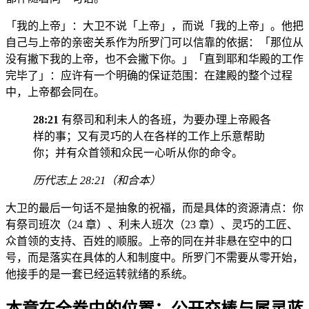
「我的上帝」：大卫不说「上帝」，而说「我的上帝」。他把
自己与上帝的亲密关系作为所罗门可以信靠的依据：「那位从
没有撇下我的上帝，也不会撇下你。」「直到耶和华殿的工作
完毕了」：应许有一个明确的保证范围：在建殿的整个过程
中，上帝都会同在。
28:21
有祭司和利未人的各班，为要办理上帝殿各
样的事；又有灵巧的人在各样的工作上乐意帮助
你；并有众首领和众民一心听从你的命令。
历代志上 28:21（和合本）
大卫的最后一句话不是抽象的祝福，而是具体的资源清点：你
有祭司班次（24 章）、利未人班次（23 章）、灵巧的工匠、
众首领的支持、百姓的顺服。上帝的同在并非悬在空中的口
号，而是落实在具体的人和制度中。所罗门不需要从零开始，
他接手的是一套已经运转就绪的系统。
本章在全卷中的位置：公开交棒与属灵蓝