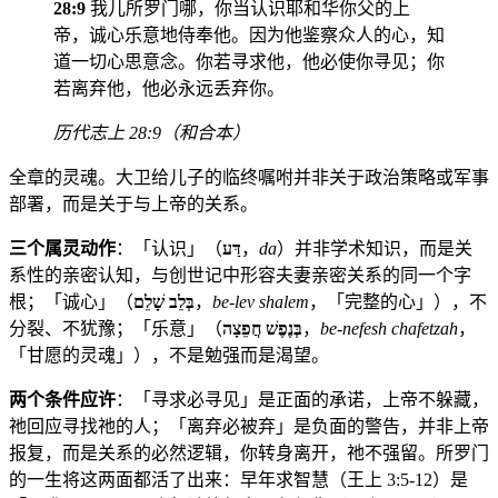
28:9
我儿所罗门哪，你当认识耶和华你父的上
帝，诚心乐意地侍奉他。因为他鉴察众人的心，知
道一切心思意念。你若寻求他，他必使你寻见；你
若离弃他，他必永远丢弃你。
历代志上 28:9（和合本）
全章的灵魂。大卫给儿子的临终嘱咐并非关于政治策略或军事
部署，而是关于与上帝的关系。
三个属灵动作
：「认识」（
דַּע
，
da
）并非学术知识，而是关
系性的亲密认知，与创世记中形容夫妻亲密关系的同一个字
根；「诚心」（
בְּלֵב שָׁלֵם
，
be-lev shalem
，「完整的心」），不
分裂、不犹豫；「乐意」（
בְּנֶפֶשׁ חֲפֵצָה
，
be-nefesh chafetzah
，
「甘愿的灵魂」），不是勉强而是渴望。
两个条件应许
：「寻求必寻见」是正面的承诺，上帝不躲藏，
祂回应寻找祂的人；「离弃必被弃」是负面的警告，并非上帝
报复，而是关系的必然逻辑，你转身离开，祂不强留。所罗门
的一生将这两面都活了出来：早年求智慧（王上 3:5-12）是