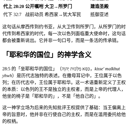
代上 28:20
公开嘱咐
大卫→所罗门
建造圣殿
代下 32:7
战前动员
希西家→犹大军民
抵御亚述
这句话从摩西传到约书亚，从大卫传到所罗门，从所罗门的时
代传到希西家的时代，每一次以色列面临重大使命时，这句话
都会被重新说出。它并非一句口号，而是一条活的传承链。
「耶和华的国位」的神学含义
28:5 的「坐耶和华的国位」（כִּסֵּא מַלְכוּת יְהוָה，
kisse' malkhut
yhwh
）是历代志独特的表述。在撒母耳记中，王位属于以色
列；在历代志中，王位属于耶和华。这一术语重新定义了王权
的本质：以色列的王不是独立的主权者，而是上帝的代理人，
他坐的椅子是「耶和华的」，不是「他自己的」。
这一神学立场为后来的先知批评王权提供了基础：当王偏离上
帝的旨意时，他并非在行使自己的主权，而是在滥用委托给他
的权柄。