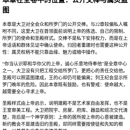
图
本章是大卫对全会众和所罗门的公开交棒。与22章较偏私人嘱
咐不同，这里大卫在首领面前说明上帝的拣选、自己的限制、
所罗门的使命和圣殿样式。交棒不是私下安排权力，而是在上
帝话语和群体见证中确认使命。归回者重建时也需要这种公开
性：属灵权柄不能只靠血缘、魅力或暗中操作。
“你当认识耶和华你父的上帝，诚心乐意地侍奉他”是全章中心
之一。大卫没有只把工程交给所罗门，更把心的责任交给他。
圣殿可以照蓝图建成，王的心却仍可能偏离；列王纪会显示所
罗门晚年的危险。因此本章既有鼓励，也有警戒：使命越大，
越需要全心寻求上帝。
圣殿样式由上帝启示，说明建殿不是艺术家自由发挥，也不是
王室审美工程。大卫把院宇、房屋、府库、器皿和班次交代清
楚，背后是一个神学原则：上帝的居所按上帝的心意被建造。
新约教会不是建造旧约圣殿，却同样需要按使徒和先知的根