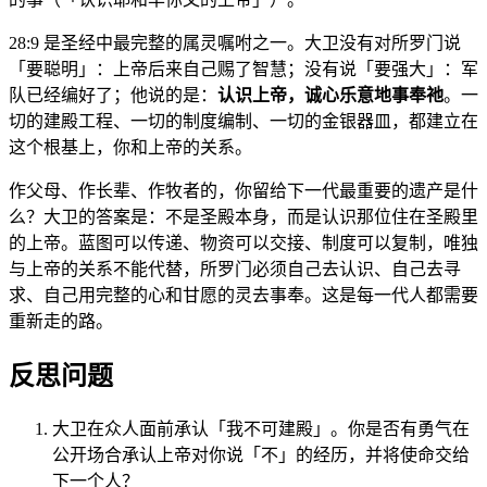
28:9 是圣经中最完整的属灵嘱咐之一。大卫没有对所罗门说
「要聪明」：上帝后来自己赐了智慧；没有说「要强大」：军
队已经编好了；他说的是：
认识上帝，诚心乐意地事奉祂
。一
切的建殿工程、一切的制度编制、一切的金银器皿，都建立在
这个根基上，你和上帝的关系。
作父母、作长辈、作牧者的，你留给下一代最重要的遗产是什
么？大卫的答案是：不是圣殿本身，而是认识那位住在圣殿里
的上帝。蓝图可以传递、物资可以交接、制度可以复制，唯独
与上帝的关系不能代替，所罗门必须自己去认识、自己去寻
求、自己用完整的心和甘愿的灵去事奉。这是每一代人都需要
重新走的路。
反思问题
大卫在众人面前承认「我不可建殿」。你是否有勇气在
公开场合承认上帝对你说「不」的经历，并将使命交给
下一个人？