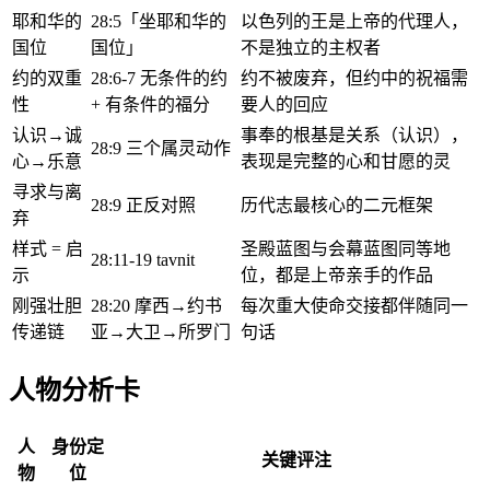
耶和华的
28:5「坐耶和华的
以色列的王是上帝的代理人，
国位
国位」
不是独立的主权者
约的双重
28:6-7 无条件的约
约不被废弃，但约中的祝福需
性
+ 有条件的福分
要人的回应
认识→诚
事奉的根基是关系（认识），
28:9 三个属灵动作
心→乐意
表现是完整的心和甘愿的灵
寻求与离
28:9 正反对照
历代志最核心的二元框架
弃
样式 = 启
圣殿蓝图与会幕蓝图同等地
28:11-19 tavnit
示
位，都是上帝亲手的作品
刚强壮胆
28:20 摩西→约书
每次重大使命交接都伴随同一
传递链
亚→大卫→所罗门
句话
人物分析卡
人
身份定
关键评注
物
位