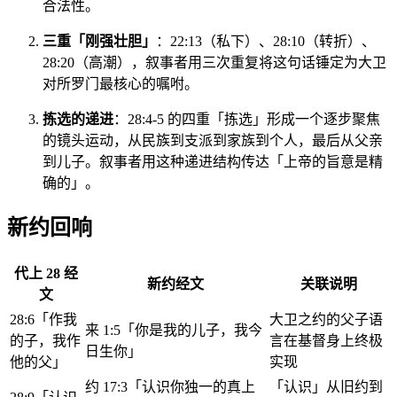
合法性。
三重「刚强壮胆」
：22:13（私下）、28:10（转折）、
28:20（高潮），叙事者用三次重复将这句话锤定为大卫
对所罗门最核心的嘱咐。
拣选的递进
：28:4-5 的四重「拣选」形成一个逐步聚焦
的镜头运动，从民族到支派到家族到个人，最后从父亲
到儿子。叙事者用这种递进结构传达「上帝的旨意是精
确的」。
新约回响
代上 28 经
新约经文
关联说明
文
28:6「作我
大卫之约的父子语
来 1:5「你是我的儿子，我今
的子，我作
言在基督身上终极
日生你」
他的父」
实现
约 17:3「认识你独一的真上
「认识」从旧约到