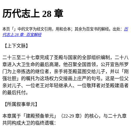
历代志上 28 章
本页「」中的文字为经文引用，用和合本；其余为百宝书的解经。出处：
历
代志上 28 章 · 百宝解经
【上下文脉】
二十三至二十七章完成了圣殿与国家的全部组织编制，二十八
章进入大卫生命的最后高潮，他召聚全国首领，公开宣告所罗
门为上帝拣选的继位者，亲手将圣殿蓝图交给儿子，并以「刚
强壮胆」的嘱托为这场权力交接画上庄严的句号。这是一位父
亲对儿子、一位老王对年轻继承人、一位敬拜者对圣殿建造者
的最后托付。
【所属叙事单元】
本章属于「建殿预备单元」（22-29 章）的核心，与二十九章
共同构成大卫的临终遗嘱：