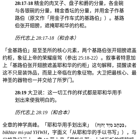
28:17-18
精金的肉叉子、盘子和爵的分量，各金碗
与各银碗的分量，精金香坛的分量，并用金子作基
路伯（原文作「用金子作车式的基路伯」）。基路
伯张开翅膀，遮掩耶和华的约柜。
历代志上 28:17-18（和合本）
「金基路伯」是至圣所的核心元素，两个基路伯张开翅膀遮盖
约柜，象征上帝的荣耀座驾（参出 25:18-22）。叙事者特意加
上「基路伯张开翅膀遮盖耶和华的约柜」这句解释，提醒读者
这不只是装饰品，而是上帝临在的象征物。大卫把最核心、最
神圣的器物也一并交给了所罗门。
28:19
大卫说：这一切工作的样式都是耶和华用手
划出来使我明白的。
历代志上 28:19（和合本）
全章的神学高峰。「耶和华用手划出来」（
בִּכְתָב מִיַּד יְהוָה
，
bikhtav mi-yad YHWH
，字面义「从耶和华的手以书写」），与