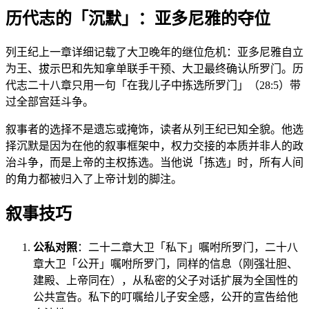
历代志的「沉默」：亚多尼雅的夺位
列王纪上一章详细记载了大卫晚年的继位危机：亚多尼雅自立
为王、拔示巴和先知拿单联手干预、大卫最终确认所罗门。历
代志二十八章只用一句「在我儿子中拣选所罗门」（28:5）带
过全部宫廷斗争。
叙事者的选择不是遗忘或掩饰，读者从列王纪已知全貌。他选
择沉默是因为在他的叙事框架中，权力交接的本质并非人的政
治斗争，而是上帝的主权拣选。当他说「拣选」时，所有人间
的角力都被归入了上帝计划的脚注。
叙事技巧
公私对照
：二十二章大卫「私下」嘱咐所罗门，二十八
章大卫「公开」嘱咐所罗门，同样的信息（刚强壮胆、
建殿、上帝同在），从私密的父子对话扩展为全国性的
公共宣告。私下的叮嘱给儿子安全感，公开的宣告给他