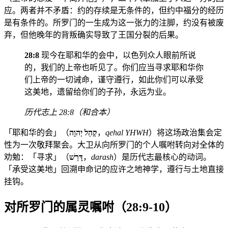
应。两者并不矛盾：约的存续是无条件的，但约中福分的经历
是有条件的。所罗门的一生成为这一张力的注脚，约没有被废
弃，但他晚年的背叛确实导致了王国分裂的后果。
28:8
现今在耶和华的会中，以色列众人眼前所说
的，我们的上帝也听见了。你们应当寻求耶和华你
们上帝的一切诫命，谨守遵行，如此你们可以承受
这美地，遗留给你们的子孙，永远为业。
历代志上 28:8（和合本）
「耶和华的会」（
קְהַל יְהוָה
，
qehal YHWH
）将这场政治集会定
性为一次敬拜聚会。大卫从向所罗门的个人嘱咐转向对全体的
劝勉：「寻求」（
דָּרַשׁ
，
darash
）是历代志最核心的动词。
「承受这美地」回溯申命记的应许之地神学，遵行与土地直接
挂钩。
对所罗门的属灵嘱咐（28:9-10）