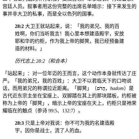
宫廷人员。叙事者用这份完整的出席名单暗示：接下来发生的
事并非大卫的私事，而是全以色列的国事。
28:2
大卫王就站起来，说：「我的弟兄、我的百
姓啊，你们当听我言！我心里本想建造殿宇，安放
耶和华的约柜，作为我上帝的脚凳，我已经预备建
造的材料。」
历代志上 28:2（和合本）
「站起来」：对一位年迈的王而言，这个动作本身就传达了庄
严。「我的弟兄，我的百姓」：大卫不以君临天下的口吻说
话，而用弟兄的称谓拉近距离。「脚凳」（
הֲדֹם
，
hadom
）是
古代近东宗主坐在宝座上、双脚踏在其上的那块踏板，约柜被
称为上帝的「脚凳」，暗示上帝的宝座在天上，约柜只是祂荣
耀临在的触点（参诗 99:5、132:7）。
28:3
只是上帝对我说：你不可为我的名建造殿
宇，因你是战士，流了人的血。