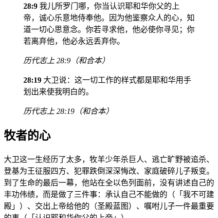
28:9
我儿所罗门哪，你当认识耶和华你父的上
帝，诚心乐意地侍奉他。因为他鉴察众人的心，知
道一切心思意念。你若寻求他，他必使你寻见；你
若离弃他，他必永远丢弃你。
历代志上 28:9（和合本）
28:19
大卫说：这一切工作的样式都是耶和华用手
划出来使我明白的。
历代志上 28:19（和合本）
牧者的心
大卫这一生经历了太多，牧羊少年杀巨人、逃亡旷野被追杀、
登基为王征服四方、犯罪跌倒深深悔改、家庭破碎儿子叛变。
到了生命的最后一幕，他站在全以色列面前，没有讲述自己的
丰功伟绩，而是做了三件事：承认自己不能做的（「我不可建
殿」）、交出上帝给他的（圣殿蓝图）、嘱咐儿子一件最重要
的事（「认识耶和华你父的上帝」）。