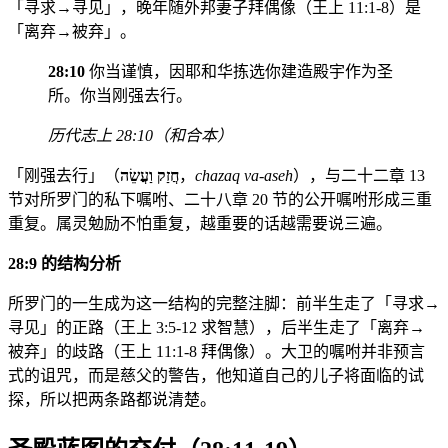
「寻求→寻见」，晚年随外邦妻子拜偶像（王上 11:1-8）是
「离弃→被弃」。
28:10
你当谨慎，因耶和华拣选你建造殿宇作为圣
所。你当刚强去行。
历代志上 28:10（和合本）
「刚强去行」（
חֲזַק וַעֲשֵׂה
，
chazaq va-aseh
），与二十二章 13
节对所罗门的私下嘱咐、二十八章 20 节的公开嘱咐形成三重
重复。属灵勉励不怕重复，越重要的话越需要说三遍。
28:9 的结构分析
所罗门的一生成为这一结构的完整注脚：前半生走了「寻求→
寻见」的正路（王上 3:5-12 求智慧），后半生走了「离弃→
被弃」的歧路（王上 11:1-8 拜偶像）。大卫的嘱咐并非预言
式的诅咒，而是慈父的警告，他知道自己的儿子将面临的试
探，所以把两条路都说清楚。