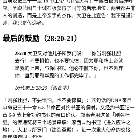
出埃及记三十一章 18 节上帝「用指头写」十诫石板的措辞呼
应。圣殿蓝图与十诫石板获得了同等的启示地位：两者都并非
人的创造，而是上帝亲手的杰作。大卫在此宣告：我不是设计
师，我只是传递者。
最后的鼓励（28:20-21）
28:20
大卫又对他儿子所罗门说：「你当刚强壮胆
去行！不要惧怕，也不要惊惶，因为耶和华上帝就
是我的上帝，与你同在。他必不撇下你，也不丢弃
你，直到耶和华殿的工作都完毕了。」
历代志上 28:20（和合本）
「刚强壮胆，不要惧怕，也不要惊惶」：这句话的DNA来自
申命记三十一章 6-8 节摩西对约书亚的嘱咐，又经约书亚记一
章 6-9 节上帝对约书亚的亲口确认。叙事者用这条「刚强壮
胆」的传递链将三个场景串联：摩西→约书亚（进入应许之
地）、大卫→所罗门（建造圣殿）。每一次重大使命的交接，
都伴随着同一句话。