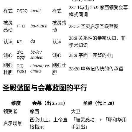
28:11与出 25:9 摩西领受会幕
תַּבְנִית
tavnit
样式
样式
样式同词
被灵
被灵感
בָּרוּחַ
ba-ruach
28:12 圣灵启示圣殿蓝图
感动
动
28:9 关系性的亲密认知，非
דַּע
da
认识
认识
学术知识
בְּלֵב
be-lev
诚心
诚心
28:9 字面「完整的心」
שָׁלֵם
shalem
刚强
刚强壮
חֲזַק
chazaq ve-
28:20 申命记传统的传承语
וֶאֱמָץ
ematz
壮胆
胆
圣殿蓝图与会幕蓝图的平行
维度
会幕（出 25-31）
圣殿（代上 28）
领受者
摩西
大卫
西奈山上，上帝直
「被灵感动」+ 「耶和华用
启示场景
接指示
手划出」