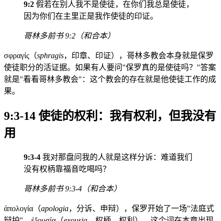
9:2
假若在别人我不是使徒，在你们我总是使徒，
因为你们在主里正是我作使徒的印证。
哥林多前书 9:2（和合本）
σφραγίς（
sphragis
，印章、印证），哥林多教会本身就是保罗
使徒职分的活证据。如果有人要问"保罗真的是使徒吗？"答案
就是"看看哥林多教会"：这个教会的存在就是他使徒工作的成
果。
9:3-14 使徒的权利：我有权利，但我没有
用
9:3-4
我对那盘问我的人就是这样分诉：难道我们
没有权柄靠福音吃喝吗？
哥林多前书 9:3-4（和合本）
ἀπολογία（
apologia
，分诉、申辩），保罗开始了一场"法庭式
辩护"。ἐξουσία（
exousia
，权柄、权利），这个词在本章出现