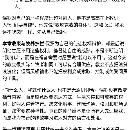
人。
保罗对自己的严格程度远超对别人，他不是高高在上教训
人"你们要自律"，他先说"我攻克
我的
身体"。这和 8:13"我永
远不吃肉"一样，先从自己做起。
本章收束与牧养护栏
保罗为自己的使徒权柄辩护，却最后说
明他甘愿不用这些权利。基督徒自由的成熟，不是不断证明
“我可以”，而是在福音需要时愿意说“我可以不用”。这对今天
的教会很实际：牧者和同工可以有合理供应，教会不应把清贫
浪漫化；但属灵领袖也不能把权利变成索取、控制或免受问责
的工具。
“向什么人，我就作什么人”也不是无原则迎合。保罗没有改变
福音内容，而是愿意改变表达方式、生活习惯和可放弃的权
利，好叫人得着福音。跨文化服事、代际沟通、校园和职场见
证，都需要这种弹性。真正的使命感不是让所有人先适应我，
而是我为福音的缘故学习进入对方的语言和处境。
进一步精读观察
从哥林多前书全卷来看，本章讨论的不是一