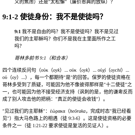
义的焦虑）还是"太松懈"（廉价恩典的放纵）？
9:1-2 使徒身份：我不是使徒吗？
9:1
我不是自由的吗？我不是使徒吗？我不是见过
我们的主耶稣吗？你们不是我在主里面所作之工
吗？
哥林多前书 9:1（和合本）
四个连续反问句（οὐκ（
oyk
）... οὐκ（
oyk
）... οὐχί（
oychi
）...
οὐ（
oy
）...），每一个都期待"是"的回答。保罗的使徒资格在
哥林多受到了质疑，可能因为他不像彼得那样是"十二使徒"之
一，也可能因为他不接受经济支持（讽刺的是，他的谦卑反而
成了别人攻击他的把柄："真正的使徒会收钱"）。
"见过我们的主耶稣"：ἑώρακα（
heōraka
，完成时态"我已经看
见"）指大马色路上的相遇（徒 9:3-6）。这是使徒资格的必要
条件之一（徒 1:21-22 要求使徒是复活的见证人）。