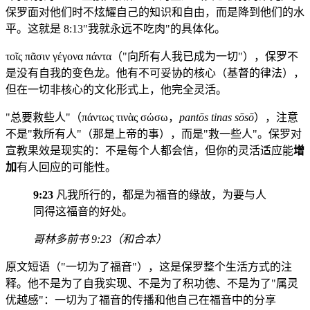
保罗面对他们时不炫耀自己的知识和自由，而是降到他们的水
平。这就是 8:13"我就永远不吃肉"的具体化。
τοῖς πᾶσιν γέγονα πάντα（"向所有人我已成为一切"），保罗不
是没有自我的变色龙。他有不可妥协的核心（基督的律法），
但在一切非核心的文化形式上，他完全灵活。
"总要救些人"（πάντως τινὰς σώσω，
pantōs tinas sōsō
），注意
不是"救所有人"（那是上帝的事），而是"救一些人"。保罗对
宣教果效是现实的：不是每个人都会信，但你的灵活适应能
增
加
有人回应的可能性。
9:23
凡我所行的，都是为福音的缘故，为要与人
同得这福音的好处。
哥林多前书 9:23（和合本）
原文短语（"一切为了福音"），这是保罗整个生活方式的注
释。他不是为了自我实现、不是为了积功德、不是为了"属灵
优越感"：一切为了福音的传播和他自己在福音中的分享