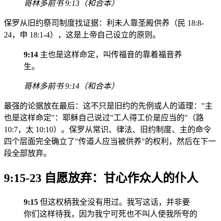
哥林多前书 9:13（和合本）
保罗从旧约祭司制度找证据：利未人靠圣殿供养（民 18:8-
24，申 18:1-4），这是上帝自己设立的原则。
9:14
主也是这样命定，叫传福音的靠着福音养
生。
哥林多前书 9:14（和合本）
最强的论据放在最后：这不只是旧约的先例或人的道理："主
也是这样命定"：耶稣自己说过"工人得工价是应当的"（路
10:7，太 10:10）。保罗从常识、律法、旧约制度、主的命令
四个层面完全确立了"传道人应当被供养"的权利，然后在下一
段全部放弃。
9:15-23 自愿放弃：甘心作众人的仆人
9:15
但这权柄我全没有用过。我写这话，并非要
你们这样待我，因为我宁可死也不叫人使我所夸的