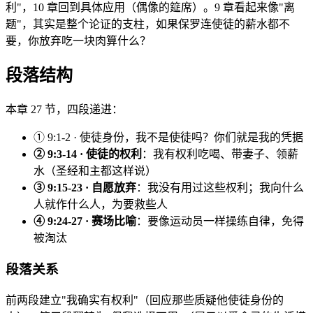
利"，10 章回到具体应用（偶像的筵席）。9 章看起来像"离
题"，其实是整个论证的支柱，如果保罗连使徒的薪水都不
要，你放弃吃一块肉算什么？
段落结构
本章 27 节，四段递进：
① 9:1-2 · 使徒身份，我不是使徒吗？你们就是我的凭据
② 9:3-14 · 使徒的权利
：我有权利吃喝、带妻子、领薪
水（圣经和主都这样说）
③ 9:15-23 · 自愿放弃
：我没有用过这些权利；我向什么
人就作什么人，为要救些人
④ 9:24-27 · 赛场比喻
：要像运动员一样操练自律，免得
被淘汰
段落关系
前两段建立"我确实有权利"（回应那些质疑他使徒身份的