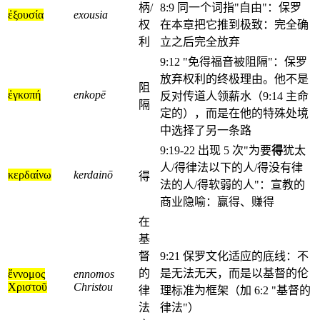
柄/
8:9 同一个词指"自由"：保罗
ἐξουσία
exousia
权
在本章把它推到极致：完全确
利
立之后完全放弃
9:12 "免得福音被阻隔"：保罗
放弃权利的终极理由。他不是
阻
ἐγκοπή
enkopē
反对传道人领薪水（9:14 主命
隔
定的），而是在他的特殊处境
中选择了另一条路
9:19-22 出现 5 次"为要
得
犹太
人/得律法以下的人/得没有律
κερδαίνω
kerdainō
得
法的人/得软弱的人"：宣教的
商业隐喻：赢得、赚得
在
基
督
9:21 保罗文化适应的底线：不
的
是无法无天，而是以基督的伦
ἔννομος
ennomos
Χριστοῦ
Christou
律
理标准为框架（加 6:2 "基督的
法
律法"）