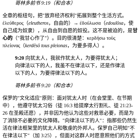
哥林多前书 9:19（和合本）
全章的枢纽句，把"放弃经济权利"拓展到整个生活方式。
ἐλεύθερος（
eleutheros
，自由的）→ ἐδούλωσα（
edoulōsa
，使
自己成为奴隶），从自由到自愿的奴役。这不是被迫的，是
甘
心的
（"我甘心作了"）。目的很清楚：κερδήσω τοὺς
πλείονας（
kerdēsō tous pleionas
，为要多得人）。
9:20
向犹太人，我就作犹太人，为要得犹太人；
向律法以下的人，我虽不在律法以下，还是作律法
以下的人，为要得律法以下的人。
哥林多前书 9:20（和合本）
保罗的"文化适应"原则：面对犹太人时（在会堂里、在节期
中），他遵守犹太习俗（徒 16:3 给提摩太行割礼、徒 21:23-
26 在圣殿还愿），并非因为他认为这些对救恩必要，而是为
了消除不必要的文化障碍。"向律法以下的人"：指那些仍然生
活在律法框架里的犹太人和敬虔的外邦人。保罗自己明知"不
在律法以下"（加 3:25），但面对这群人时愿意照他们的方式