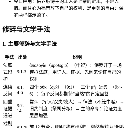
今日应用：供养服侍主的工人是上帝的定规，不是人
情。而甘心为福音放下自己的权利，是更美的自由：保
罗两样都示范了。
修辞与文学手法
1. 主要修辞与文学手法
手法
出处
说明
法庭
ἀπολογία（
apologia
）（申辩）：保罗开了一场
9:1-3
式辩
模拟法庭，用证人、证据、先例来论证自己的
护
权利
连续
四个 οὐκ（
oyk
）（9:1）+ 三个 μή（
mē
）（9:4-
9:1,
4-6
反问
6）：每个反问都期待"当然"的肯定回答
四重
常识（军人/农夫/牧人）→ 律法（不笼牛嘴）→
9:7-
证据
旧约制度（祭司分粮）→ 主的命令：论证力度
14
递进
层层加强
戏剧
前 12 节全力证明"我有权利"：突然翻转为"但我
9:12b,