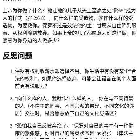
上帝为你做了什么？祂让祂的儿子从天上至高之处"降卑"成为
人的样式（腓 2:6-8），向什么样的受造物，就作什么样的受
造物，为要救你。保罗不过是效法他的主：甘愿从自由降到服
事、从权利降到放弃。如果上帝的儿子都愿意为你这样做，你
愿意为你身边的人做多少？
反思问题
保罗有权利收薪水却选择不用。你生活中有没有某个"合
法的权利"，如果你选择放弃，可能会让福音在某个人面
前更有说服力？
"向什么样的人，我就作什么样的人。"你在与不同背景
的人（不信主的同事、不同宗派的弟兄、不同文化的邻
居）交往时，是否愿意放下自己的文化舒适区？
"恐怕我自己反被弃绝了。"保罗对自己的事奉有一种健
康的紧张感。你对自己的属灵状态是"太紧张"（律法主