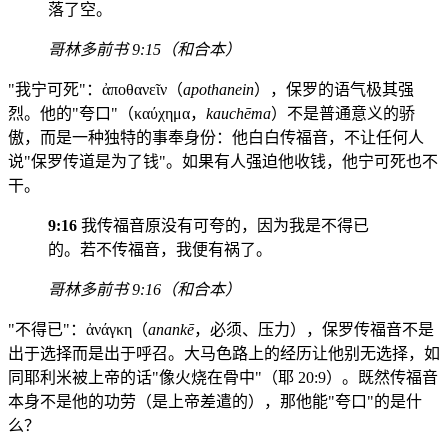
落了空。
哥林多前书 9:15（和合本）
"我宁可死"：ἀποθανεῖν（
apothanein
），保罗的语气极其强
烈。他的"夸口"（καύχημα，
kauchēma
）不是普通意义的骄
傲，而是一种独特的事奉身份：他白白传福音，不让任何人
说"保罗传道是为了钱"。如果有人强迫他收钱，他宁可死也不
干。
9:16
我传福音原没有可夸的，因为我是不得已
的。若不传福音，我便有祸了。
哥林多前书 9:16（和合本）
"不得已"：ἀνάγκη（
anankē
，必须、压力），保罗传福音不是
出于选择而是出于呼召。大马色路上的经历让他别无选择，如
同耶利米被上帝的话"像火烧在骨中"（耶 20:9）。既然传福音
本身不是他的功劳（是上帝差遣的），那他能"夸口"的是什
么？