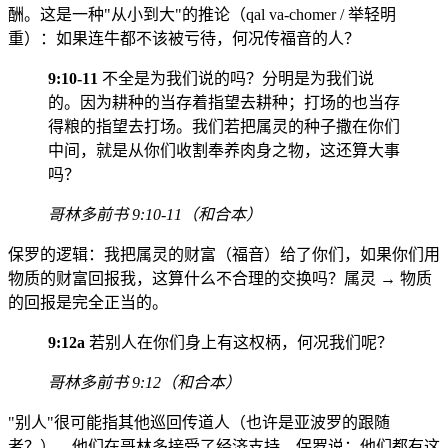
酬。这是一种"从小到大"的推论（qal va-chomer / 举轻明
重）：如果连牛都不该被亏待，何况传福音的人？
9:10-11
不全是为我们说的吗？分明是为我们说
的。因为耕种的当存着指望去耕种；打场的也当存
得粮的指望去打场。我们若把属灵的种子撒在你们
中间，就是从你们收割奉养肉身之物，这还算大事
吗？
哥林多前书 9:10-11（和合本）
保罗的逻辑：我把属灵的财富（福音）给了你们，如果你们用
物质的财富回报我，这算什么不合理的交换吗？属灵 → 物质
的回报是完全正当的。
9:12a
若别人在你们身上有这权柄，何况我们呢？
哥林多前书 9:12（和合本）
"别人"很可能指其他巡回传道人（也许是亚波罗的跟随
者？），他们在哥林多接受了经济支持。保罗说：他们都有这