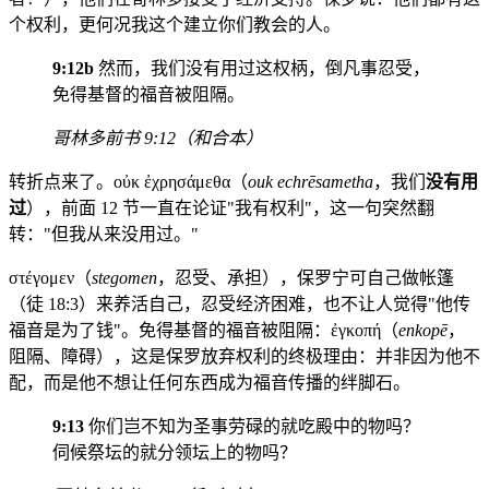
个权利，更何况我这个建立你们教会的人。
9:12b
然而，我们没有用过这权柄，倒凡事忍受，
免得基督的福音被阻隔。
哥林多前书 9:12（和合本）
转折点来了。οὐκ ἐχρησάμεθα（
ouk echrēsametha
，我们
没有用
过
），前面 12 节一直在论证"我有权利"，这一句突然翻
转："但我从来没用过。"
στέγομεν（
stegomen
，忍受、承担），保罗宁可自己做帐篷
（徒 18:3）来养活自己，忍受经济困难，也不让人觉得"他传
福音是为了钱"。免得基督的福音被阻隔：ἐγκοπή（
enkopē
，
阻隔、障碍），这是保罗放弃权利的终极理由：并非因为他不
配，而是他不想让任何东西成为福音传播的绊脚石。
9:13
你们岂不知为圣事劳碌的就吃殿中的物吗？
伺候祭坛的就分领坛上的物吗？