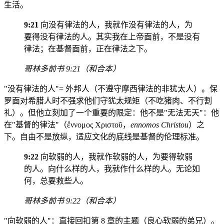
生活。
9:21
向没有律法的人，我就作没有律法的人，为
要得没有律法的人。其实我在上帝面前，不是没有
律法；在基督面前，正在律法之下。
哥林多前书 9:21（和合本）
"没有律法的人"= 外邦人（不遵守摩西律法的非犹太人）。保
罗面对希腊人时不强求他们守犹太规矩（不吃猪肉、不行割
礼）。但他立刻加了一个重要的限定：他不是"无法无天"：他
在"基督的律法"（ἔννομος Χριστοῦ，
ennomos Christou
）之
下。自由不是放纵，适应文化的底线是基督的伦理标准。
9:22
向软弱的人，我就作软弱的人，为要得软弱
的人。向什么样的人，我就作什么样的人。无论如
何，总要救些人。
哥林多前书 9:22（和合本）
"向软弱的人"：直接回扣第 8 章的主题（良心软弱的弟兄）。