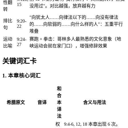
性翻
15
没用过"。对比越强，放弃越有力
转
"向犹太人……向律法以下的……向没有律法
排比
9:20-
的……向软弱的……向什么样的人"：五重平行
22
句
堆叠
运动
赛跑 + 拳击：哥林多人最熟悉的文化意象（地
9:24-
27
比喻
峡运动会就在家门口），增强修辞效果
关键词汇卡
1. 本章核心词汇
和
合
希腊原文
音译
本
含义与用法
译
法
权
9:4-6, 12, 18 本章出现 6 次。