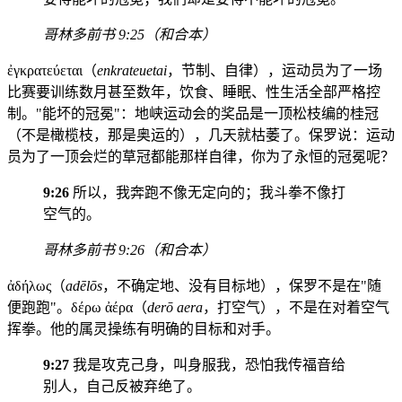
哥林多前书 9:25（和合本）
ἐγκρατεύεται（
enkrateuetai
，节制、自律），运动员为了一场
比赛要训练数月甚至数年，饮食、睡眠、性生活全部严格控
制。"能坏的冠冕"：地峡运动会的奖品是一顶松枝编的桂冠
（不是橄榄枝，那是奥运的），几天就枯萎了。保罗说：运动
员为了一顶会烂的草冠都能那样自律，你为了永恒的冠冕呢？
9:26
所以，我奔跑不像无定向的；我斗拳不像打
空气的。
哥林多前书 9:26（和合本）
ἀδήλως（
adēlōs
，不确定地、没有目标地），保罗不是在"随
便跑跑"。δέρω ἀέρα（
derō aera
，打空气），不是在对着空气
挥拳。他的属灵操练有明确的目标和对手。
9:27
我是攻克己身，叫身服我，恐怕我传福音给
别人，自己反被弃绝了。