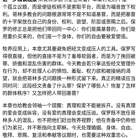
个孤立议题，而是使徒权柄不是索取平台，而是为福音放下权
利。哥林多教会的问题根源常常不是不知道基督，而是把基督
的十字架放在自己的身份、权利、欲望、阶层或恩赐之后。保
罗的修正总是把他们带回同一中心：你们是属基督的，你们是
用重价买来的，你们是一个身体，你们的自由要被爱塑造。
牧养应用上，本章尤其要避免把经文变成压人的工具。保罗写
得很直接，但他的直接不是为了羞辱软弱者，而是为了挽回被
罪、骄傲和混乱伤害的群体。今天教会若只拿这些经文管理外
在行为，却不处理人心的惧怕、羞耻、权力欲和被接纳的渴
望，就会把哥林多式问题换一种形式留下来。真正的精读应当
同时问：这段经文责备了什么罪？保护了哪些人？恢复了怎样
的群体秩序？又怎样把人带回基督？
本章也给教会领袖一个提醒：真理和爱不能被拆开。没有真理
的爱会变成纵容，没有爱的真理会变成压迫。保罗既不放任哥
林多人的混乱，也不把他们赶出牧养视野；他在责备中仍称他
们为弟兄，并不断指向主耶稣。今天处理婚姻、身体、自由、
敬拜、恩赐、复活和奉献等议题时，也需要这种双重忠心。