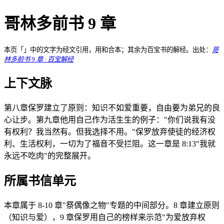
哥林多前书 9 章
本页「」中的文字为经文引用，用和合本；其余为百宝书的解经。出处：
哥
林多前书 9 章 · 百宝解经
上下文脉
第八章保罗建立了原则：知识不如爱重要，自由要为弟兄的良
心让步。第九章他用自己作为活生生的例子："你们说我有没
有权利？我当然有。但我选择不用。"保罗放弃使徒的经济权
利、生活权利，一切为了福音不受拦阻。这一章是 8:13"我就
永远不吃肉"的完整展开。
所属书信单元
本章属于 8-10 章"祭偶像之物"专题的中间部分。8 章建立原则
（知识与爱），9 章保罗用自己的榜样来示范"为爱放弃权