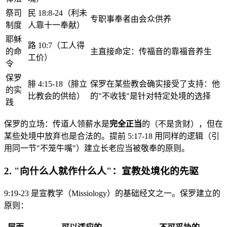
祭司
民 18:8-24（利未
专职事奉者由会众供养
制度
人靠十一奉献）
耶稣
路 10:7（工人得
的命
主直接命定：传福音的靠福音养生
工价）
令
保罗
腓 4:15-18（腓立
保罗在某些教会确实接受了支持：他
的实
比教会的供给）
的"不收钱"是针对特定处境的选择
践
保罗的立场：传道人领薪水是
完全正当
的（不是贪财），但在
某些处境中放弃也是合法的。提前 5:17-18 用同样的逻辑（引
用同一节"不笼牛嘴"）建立长老应当被敬奉的原则。
2. "向什么人就作什么人"：宣教处境化的先驱
9:19-23 是宣教学（Missiology）的基础经文之一。保罗建立的
原则：