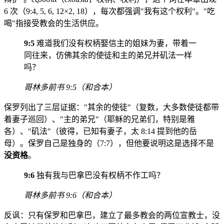
6 次（9:4, 5, 6, 12×2, 18），每次都强调"我有这个权利"。"吃
喝"指接受教会的生活供应。
9:5
难道我们没有权柄娶信主的姐妹为妻，带着一
同往来，仿佛其余的使徒和主的弟兄并矶法一样
吗？
哥林多前书 9:5（和合本）
保罗列出了三层证据："其余的使徒"（复数，大多数使徒都带
着妻子巡回）、"主的弟兄"（耶稣的兄弟们，特别是雅
各）、"矶法"（彼得，已知有妻子，太 8:14 提到他的岳
母）。保罗自己是独身的（7:7），但他要说明这是选择不是
没资格
。
9:6
独有我与巴拿巴没有权柄不作工吗？
哥林多前书 9:6（和合本）
反讽：只有保罗和巴拿巴，建立了最多教会的两位宣教士，没