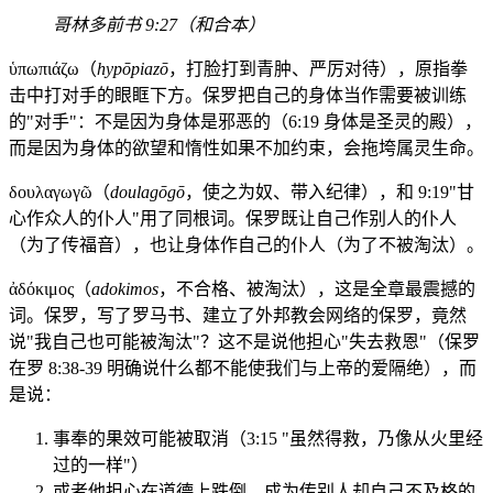
哥林多前书 9:27（和合本）
ὑπωπιάζω（
hypōpiazō
，打脸打到青肿、严厉对待），原指拳
击中打对手的眼眶下方。保罗把自己的身体当作需要被训练
的"对手"：不是因为身体是邪恶的（6:19 身体是圣灵的殿），
而是因为身体的欲望和惰性如果不加约束，会拖垮属灵生命。
δουλαγωγῶ（
doulagōgō
，使之为奴、带入纪律），和 9:19"甘
心作众人的仆人"用了同根词。保罗既让自己作别人的仆人
（为了传福音），也让身体作自己的仆人（为了不被淘汰）。
ἀδόκιμος（
adokimos
，不合格、被淘汰），这是全章最震撼的
词。保罗，写了罗马书、建立了外邦教会网络的保罗，竟然
说"我自己也可能被淘汰"？这不是说他担心"失去救恩"（保罗
在罗 8:38-39 明确说什么都不能使我们与上帝的爱隔绝），而
是说：
事奉的果效可能被取消（3:15 "虽然得救，乃像从火里经
过的一样"）
或者他担心在道德上跌倒，成为传别人却自己不及格的