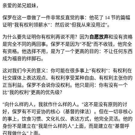
亲爱的弟兄姐妹，
保罗在这一章做了一件非常反直觉的事：他花了 14 节的篇幅
证明"我有权利领薪水"：然后说"但我从来没用过"。
为什么要先证明你有权利再说不用？因为
自愿放弃
和没有资格
是完全不同的两回事。保罗不是因为"不配"而不收钱，他完全
有资格。他选择不用，是为了一个更高的目的：不让任何东西
成为福音的绊脚石。
这对我们今天的意义：你可能在很多事上"有权利"：有权利在
社交媒体上表达观点、有权利享受某种自由、有权利主张你的
正当利益。保罗不会说你没权利。他只是问：你有没有一个
比"我的权利"更高的优先级？
"向什么样的人，我就作什么样的人。"这不是没有原则的讨
好，保罗有不可妥协的核心（基督的律法）。但在一切非核心
的事上，饮食习惯、文化礼仪、表达方式，他完全灵活。他的
身份不是建立在"我是什么样的人"上面，而是建立在"基督呼
召我做什么"上面。