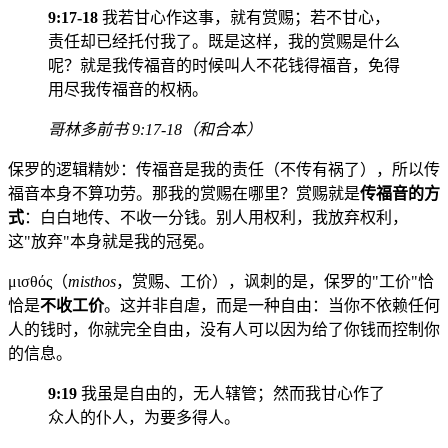
9:17-18
我若甘心作这事，就有赏赐；若不甘心，
责任却已经托付我了。既是这样，我的赏赐是什么
呢？就是我传福音的时候叫人不花钱得福音，免得
用尽我传福音的权柄。
哥林多前书 9:17-18（和合本）
保罗的逻辑精妙：传福音是我的责任（不传有祸了），所以传
福音本身不算功劳。那我的赏赐在哪里？赏赐就是
传福音的方
式
：白白地传、不收一分钱。别人用权利，我放弃权利，
这"放弃"本身就是我的冠冕。
μισθός（
misthos
，赏赐、工价），讽刺的是，保罗的"工价"恰
恰是
不收工价
。这并非自虐，而是一种自由：当你不依赖任何
人的钱时，你就完全自由，没有人可以因为给了你钱而控制你
的信息。
9:19
我虽是自由的，无人辖管；然而我甘心作了
众人的仆人，为要多得人。