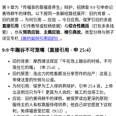
第 9 章为「传福音的靠福音养生」辩护，招牌是 9:9 引申命记
善待耕牛的律例。以下按同一条解经路径展开：旧约背景 →
旧约原意 → 为何引用 → 应验 → 今日应用。保罗引旧约多是
直接引用
（引作教导或权柄依据）与
综合性概括
（打包多条线
索），也有
预表应验
、
主题应验
、
暗引典故
。类型分辨与例子
详见专栏
《新约如何引用旧约》
。
9:9 牛踹谷不可笼嘴（直接引用 · 申 25:4）
旧约背景：摩西律法规定「牛在场上踹谷的时候，不可
笼住它的嘴」（申 25:4）。
旧约原意：连出力的牲畜都当分享劳作的出产：这是上
帝律法里的怜悯与公道。
为何引用：保罗为工人得供养辩护，引申 25:4 说，上帝
立这例岂只为牛？更是为人说的：做工的当得工价。
应验：旧约善待耕牛的律例，被保罗读出更深的原则：
服侍主的人有权靠服侍得供养；他自己却甘愿放下这权
利，免得福音受拦阻（9:12）。