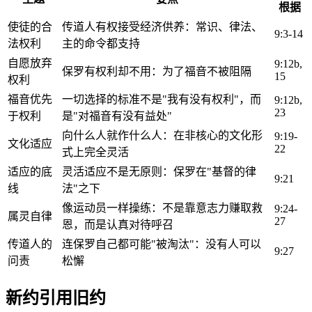
根据
使徒的合
传道人有权接受经济供养：常识、律法、
9:3-14
法权利
主的命令都支持
自愿放弃
9:12b,
保罗有权利却不用：为了福音不被阻隔
15
权利
福音优先
一切选择的标准不是"我有没有权利"，而
9:12b,
23
于权利
是"对福音有没有益处"
向什么人就作什么人：在非核心的文化形
9:19-
文化适应
22
式上完全灵活
适应的底
灵活适应不是无原则：保罗在"基督的律
9:21
线
法"之下
像运动员一样操练：不是靠意志力赚取救
9:24-
属灵自律
27
恩，而是认真对待呼召
传道人的
连保罗自己都可能"被淘汰"：没有人可以
9:27
问责
松懈
新约引用旧约