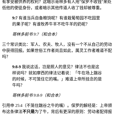
有享受被供养的权利？这暗示哥林多有人用"保罗不收钱"来贬
低他的使徒身份，或者暗示其他传道人收了钱却被尊重。
9:7
有谁当兵自备粮饷呢？有谁栽葡萄园不吃园里
的果子呢？有谁牧养牛羊不吃牛羊的奶呢？
哥林多前书 9:7（和合本）
三个常识类比：军人、农夫、牧人，没有一个不从自己的劳动
中获得回报。如果世俗工作者尚且如此，属灵工作者难道不配
吗？
9:8-9
我说这话，岂是照人的意见？律法不也是这
样说吗？就如摩西的律法记着说：「牛在场上踹谷
的时候，不可笼住它的嘴。」难道上帝所挂念的是
牛吗？
哥林多前书 9:8-9（和合本）
引用申 25:4（不笼住踹谷之牛的嘴）。保罗的解经是：上帝颁
布这条律法
不只是
为了牛，背后有更深的原则：劳动者配得报