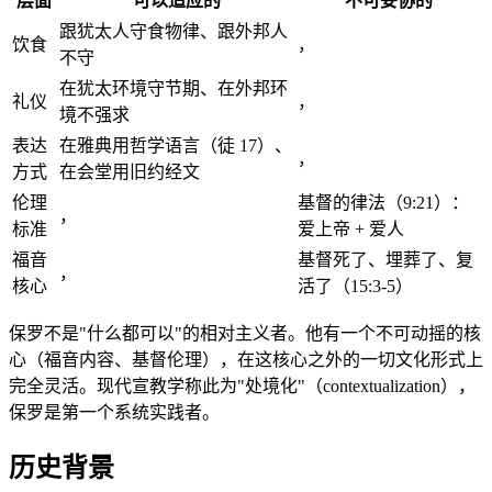
层面
可以适应的
不可妥协的
跟犹太人守食物律、跟外邦人
饮食
，
不守
在犹太环境守节期、在外邦环
礼仪
，
境不强求
表达
在雅典用哲学语言（徒 17）、
，
方式
在会堂用旧约经文
伦理
基督的律法（9:21）：
，
标准
爱上帝 + 爱人
福音
基督死了、埋葬了、复
，
核心
活了（15:3-5）
保罗不是"什么都可以"的相对主义者。他有一个不可动摇的核
心（福音内容、基督伦理），在这核心之外的一切文化形式上
完全灵活。现代宣教学称此为"处境化"（contextualization），
保罗是第一个系统实践者。
历史背景