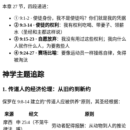
本章 27 节，四段递进：
① 9:1-2 · 使徒身份，我不是使徒吗？你们就是我的凭据
② 9:3-14 · 使徒的权利
：我有权利吃喝、带妻子、领薪
水（圣经和主都这样说）
③ 9:15-23 · 自愿放弃
：我没有用过这些权利；我向什么
人就作什么人，为要救些人
④ 9:24-27 · 赛场比喻
：要像运动员一样操练自律，免得
被淘汰
神学主题追踪
1. 传道人的经济伦理：从旧约到新约
保罗在 9:8-14 建立的"传道人应被供养"原则，其圣经根据：
来源
经文
原则
摩西
申 25:4（不笼牛
劳动者配得报酬：从动物到人的推论
律法
嘴）