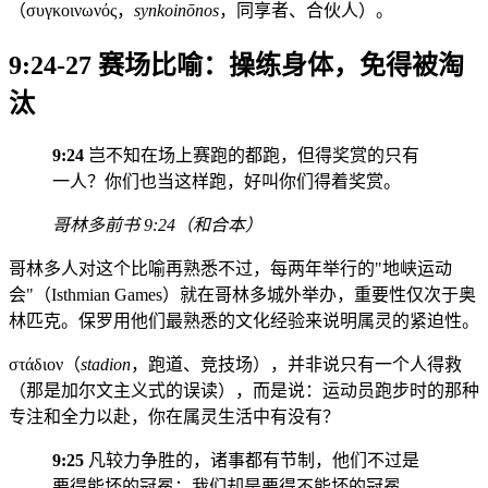
（συγκοινωνός，
synkoinōnos
，同享者、合伙人）。
9:24-27 赛场比喻：操练身体，免得被淘
汰
9:24
岂不知在场上赛跑的都跑，但得奖赏的只有
一人？你们也当这样跑，好叫你们得着奖赏。
哥林多前书 9:24（和合本）
哥林多人对这个比喻再熟悉不过，每两年举行的"地峡运动
会"（Isthmian Games）就在哥林多城外举办，重要性仅次于奥
林匹克。保罗用他们最熟悉的文化经验来说明属灵的紧迫性。
στάδιον（
stadion
，跑道、竞技场），并非说只有一个人得救
（那是加尔文主义式的误读），而是说：运动员跑步时的那种
专注和全力以赴，你在属灵生活中有没有？
9:25
凡较力争胜的，诸事都有节制，他们不过是
要得能坏的冠冕；我们却是要得不能坏的冠冕。