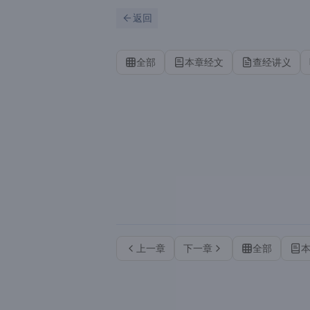
跳到主要内容
刷新
返回
全部
本章经文
查经讲义
上一章
下一章
全部