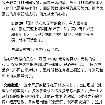
牧养教会并非田园牧歌，而是一场战争。敌人并非假教师本人
（他们也需要被拯救），而是假教训背后的属灵势力。提摩太
需要的并非管理技巧，而是战士的心态。
1:19-20
「常存信心和无亏的良心；有人丢弃良
心，就在真道上如同船破坏了一般。其中有许米乃
和亚历山大，我已经把他们交给撒但，使他们受责
罚，就不再谤讟了。」
提摩太前书 1:19-20（和合本）
"信心和无亏的良心"：呼应 1:5 的"无亏的良心、无伪的信
心"。保罗在这里把信仰比作一艘船，良心是船底。当良心被
丢弃（不再在乎对错），整艘船就在真道上搁浅了。许米乃和
亚历山大就是例子。
"
交给撒但
"：这个严厉的措施在哥林多前书 5:5 也出现过（处
理乱伦的案例）。多数学者认为这是指革除出教会，把一个人
从教会的保护圈中移出，让他在"撒但的领域"（教会之外的世
界）经历管教，目的是"使他们受责罚，就不再谤渎了"。这并