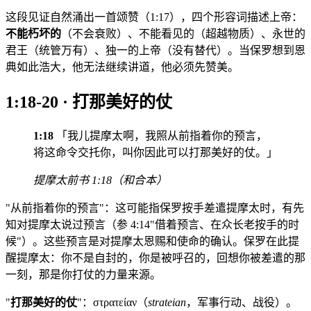
这段见证自然涌出一首颂赞（1:17），四个形容词描述上帝：
不能朽坏的
（不会衰败）、不能看见的（超越物质）、永世的
君王（统管万有）、独一的上帝（没有替代）。当保罗想到恩
典如此浩大，他无法继续讲道，他必须先赞美。
1:18-20 · 打那美好的仗
1:18
「我儿提摩太啊，我照从前指着你的预言，
将这命令交托你，叫你因此可以打那美好的仗。」
提摩太前书 1:18（和合本）
"从前指着你的预言"：这可能指保罗按手差遣提摩太时，有先
知对提摩太说过预言（参 4:14"借着预言、在众长老按手的时
候"）。这些预言是对提摩太恩赐和使命的确认。保罗在此提
醒提摩太：你不是自封的，你是被呼召的，回想你被差遣的那
一刻，那是你打仗的力量来源。
"
打那美好的仗
"：στρατείαν（
strateian
，军事行动、战役）。