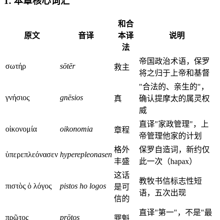
1. 本章核心词汇
和合
原文
音译
本译
说明
法
帝国政治术语，保罗
σωτήρ
sōtēr
救主
将之归于上帝和基督
"合法的、亲生的"，
γνήσιος
gnēsios
真
确认提摩太的属灵权
威
直译"家政管理"，上
οἰκονομία
oikonomia
章程
帝管理他家的计划
格外
保罗自造词，新约仅
ὑπερεπλεόνασεν
hyperepleonasen
丰盛
此一次（hapax）
这话
教牧书信标志性短
πιστὸς ὁ λόγος
pistos ho logos
是可
语，五次出现
信的
直译"第一"，不是"最
πρῶτος
prōtos
罪魁