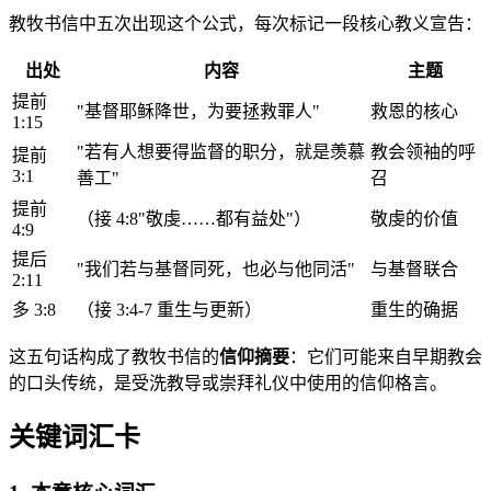
教牧书信中五次出现这个公式，每次标记一段核心教义宣告：
出处
内容
主题
提前
"基督耶稣降世，为要拯救罪人"
救恩的核心
1:15
"若有人想要得监督的职分，就是羡慕
教会领袖的呼
提前
3:1
善工"
召
提前
（接 4:8"敬虔……都有益处"）
敬虔的价值
4:9
提后
"我们若与基督同死，也必与他同活"
与基督联合
2:11
多 3:8
（接 3:4-7 重生与更新）
重生的确据
这五句话构成了教牧书信的
信仰摘要
：它们可能来自早期教会
的口头传统，是受洗教导或崇拜礼仪中使用的信仰格言。
关键词汇卡