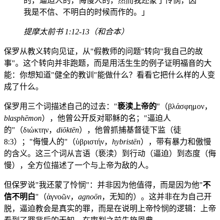
的，逼迫人的，侮慢人的，然而我还蒙了怜悯，因
我是不信、不明白的时候而作的。」
提摩太前书 1:12-13（和合本）
保罗从教义转向见证，从"假教师的问题"转向"我自己的故
事"。这个转向并非跑题，而是用活生生的例子证明福音的大
能：你想知道"健全的教训"能做什么？看看它把什么样的人变
成了什么。
保罗用三个词描述自己的过去："
亵渎上帝的
"（βλάσφημον，
blasphēmon
），他曾公开反对耶稣的名；"逼迫人
的"（διώκτην，
diōktēn
），他曾抓捕基督徒下监（徒
8:3）；"侮慢人的"（ὑβριστήν，
hybristēn
），带有暴力和傲慢
的含义。这三个词从言语（亵渎）到行动（逼迫）到态度（侮
慢），全方位描述了一个与上帝为敌的人。
但保罗说"我还蒙了怜悯"：并非因为他值得，而是因为他"
不
信不明白
"（ἀγνοῶν，
agnoōn
，无知的）。这并非在为自己开
脱，逼迫教会是真实的罪，而是在说明上帝怜悯的逻辑：上帝