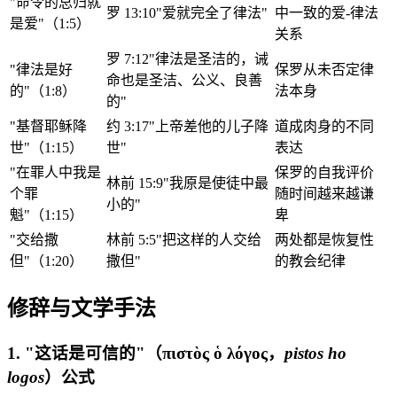
"命令的总归就
罗 13:10"爱就完全了律法"
中一致的爱-律法
是爱"（1:5）
关系
罗 7:12"律法是圣洁的，诫
"律法是好
保罗从未否定律
命也是圣洁、公义、良善
的"（1:8）
法本身
的"
"基督耶稣降
约 3:17"上帝差他的儿子降
道成肉身的不同
世"（1:15）
世"
表达
"在罪人中我是
保罗的自我评价
林前 15:9"我原是使徒中最
个罪
随时间越来越谦
小的"
魁"（1:15）
卑
"交给撒
林前 5:5"把这样的人交给
两处都是恢复性
但"（1:20）
撒但"
的教会纪律
修辞与文学手法
1. "这话是可信的"（πιστὸς ὁ λόγος，
pistos ho
logos
）公式