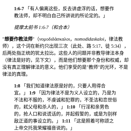
1:6-7
「有人偏离这些，反去讲虚浮的话，想要作
教法师，却不明白自己所讲说的所论定的。」
提摩太前书 1:6-7（和合本）
"
想要作教法师
"（νομοδιδάσκαλοι，
nomodidaskaloi
，律法教
师），这个词在新约只出现三次（此处、路 5:17、徒 5:34），
后两处指正统的犹太拉比。这些人的问题并非教导律法本身
（律法是好的，见下文），而是他们想要那个身份和权威，却
没有真正理解律法的意义。他们享受的是"教师"的光环，不是
律法的真理。
1:8
「我们知道律法原是好的，只要人用得合
宜。」
1:9
「因为律法不是为义人设立的，乃是为
不法和不服的，不虔诚和犯罪的，不圣洁和恋世俗
的，弒父母和杀人的，」
1:10
「行淫和亲男色
的，抢人口和说谎话的，并起假誓的，或是为别样
敌正道的事设立的。」
1:11
「这是照着可称颂之
上帝交托我荣耀福音说的。」