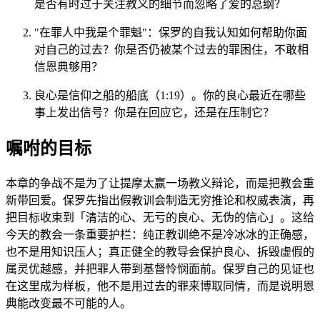
是否有时过于关注教义的细节而忽略了爱的总纲？
"在罪人中我是个罪魁"：保罗的自我认知如何帮助你面
对自己的过去？你是否仍被某个过去的罪困住，不敢相
信恩典够用？
良心是信仰之船的船底（1:19）。你的良心最近在哪些
事上发出信号？你是在回应它，还是在压制它？
嘱咐的目标
本章的争战不是为了让提摩太赢一场教义辩论，而是把教会重
新带回爱。保罗先指出假教训会制造无穷推论和权威表演，再
把目标收束到「清洁的心、无亏的良心、无伪的信心」。这给
今天的教会一条重要护栏：纯正教训绝不是冷冰冰的正确感，
也不是用知识压人；真正健全的教导会保护良心、拆毁虚假的
属灵优越感，并把罪人带到基督怜悯面前。保罗自己的见证也
在这里成为样板，他不是用过去的罪来博取同情，而是说明恩
典能改变最不可能的人。