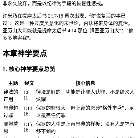
非永久放弃，而是以纪律为手段的恢复性惩戒。
许米乃在提摩太后书 2:17-18 再次出现，他"说复活的事已
过"：这是一种过度灵意化的末世论，否认将来身体的复活。
亚历山大可能就是提摩太后书 4:14 那位"铜匠亚历山大"："他
多多地害我"。
本章神学要点
1. 核心神学要点总览
主题
经文
核心信息
律法的
律法是好的，功能是让罪人认罪，不是给义人
1:8-
11
正用
炫耀
恩典超
保罗的罪很大，但上帝的恩典"格外丰盛"，足
1:14-
16
过罪
以覆盖任何罪
罪魁蒙
保罗的人生是上帝恩典的样板：没有人是福音
1:15-
16
恩
够不到的