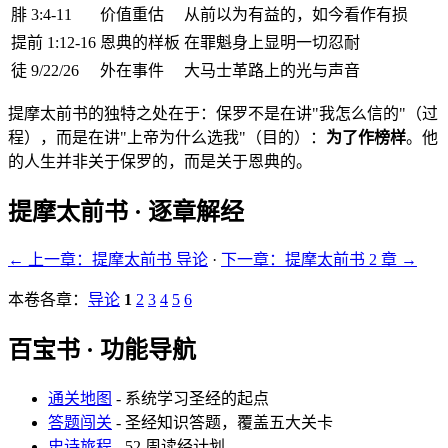
腓 3:4-11
价值重估
从前以为有益的，如今看作有损
提前 1:12-16
恩典的样板
在罪魁身上显明一切忍耐
徒 9/22/26
外在事件
大马士革路上的光与声音
提摩太前书的独特之处在于：保罗不是在讲"我怎么信的"（过
程），而是在讲"上帝为什么选我"（目的）：
为了作榜样
。他
的人生并非关于保罗的，而是关于恩典的。
提摩太前书 · 逐章解经
← 上一章：提摩太前书 导论
·
下一章：提摩太前书 2 章 →
本卷各章：
导论
1
2
3
4
5
6
百宝书 · 功能导航
通关地图
- 系统学习圣经的起点
答题闯关
- 圣经知识答题，覆盖五大关卡
史诗旅程
- 52 周读经计划