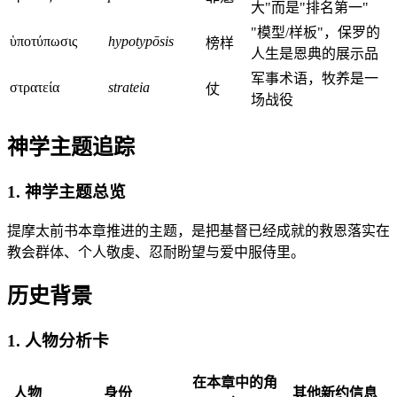
大"而是"排名第一"
"模型/样板"，保罗的
ὑποτύπωσις
hypotypōsis
榜样
人生是恩典的展示品
军事术语，牧养是一
στρατεία
strateia
仗
场战役
神学主题追踪
1. 神学主题总览
提摩太前书本章推进的主题，是把基督已经成就的救恩落实在
教会群体、个人敬虔、忍耐盼望与爱中服侍里。
历史背景
1. 人物分析卡
在本章中的角
人物
身份
其他新约信息