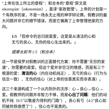
"上帝在信上所立的章程"：和合本的"章程"原文是
οἰκονομίαν（
oikonomian
），直译"家政管理"。上帝的计划是一
个有秩序的家，不是一场永无止境的神学辩论赛。假教训的最
大问题并非它的细节错误，而是它偏离了上帝管理他家的方
向。
1:5
「但命令的总归就是爱，这爱是从清洁的心和
无亏的良心、无伪的信心生出来的。」
提摩太前书 1:5（和合本）
这一节是保罗对假教训的正面替代方案：你不需要"无穷的家
谱"，你需要的是爱。但这个爱并非空泛的情感，而是有三个
根源的爱：
清洁的心
（内在动机纯正）、无亏的良心（行为与
信念一致）、无伪的信心（对上帝的信靠真实而非表演）。
这三个来源构成了一个从内到外的次序：心→良心→信心→
爱。假教师的问题并非智力不够，而是
心出了问题
：他们的动
机不纯（6:5"以敬虔为得利的门路"），良心有亏（4:2"良心如
同被热铁烙惯了"），信心也不是真的。