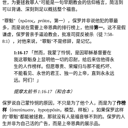
世，为要拯救罪人"可能是一句早期教会的信仰格言，简洁到
可以背诵、深刻到足以概括整个福音。
"罪魁"（πρῶτος，
prōtos
，第一），保罗并非说他犯的罪最
多，而是说在需要上帝恩典的排行榜上，他排
第一
。这不是假
谦虚，保罗曾亲手逼迫教会，批准司提反被杀（徒 7:58-
8:1），对他来说，"罪魁"不是修辞，是记忆。
1:16-17
「然而，我蒙了怜悯，是因耶稣基督要在
我这罪魁身上显明他一切的忍耐，给后来信他得永
生的人作榜样。但愿尊贵、荣耀归与那不能朽坏、
不能看见、永世的君王、独一的上帝，直到永永远
远。阿们！」
提摩太前书 1:16-17（和合本）
保罗说自己蒙怜悯的原因，不只是为了他个人，而是为了
作榜
样
（ὑποτύπωσιν，
hypotypōsin
，模型、样板）。如果保罗这样
的"罪魁"都能被拯救，那就没有人是福音够不到的。保罗的人
生并非为自己活的广告，而是上帝恩典的展示品。