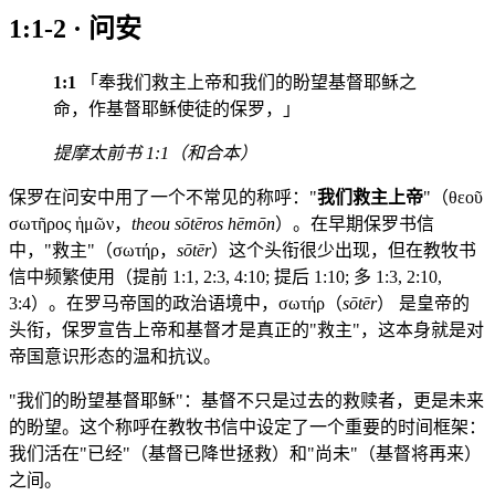
1:1-2 · 问安
1:1
「奉我们救主上帝和我们的盼望基督耶稣之
命，作基督耶稣使徒的保罗，」
提摩太前书 1:1（和合本）
保罗在问安中用了一个不常见的称呼："
我们救主上帝
"（θεοῦ
σωτῆρος ἡμῶν，
theou sōtēros hēmōn
）。在早期保罗书信
中，"救主"（σωτήρ，
sōtēr
）这个头衔很少出现，但在教牧书
信中频繁使用（提前 1:1, 2:3, 4:10; 提后 1:10; 多 1:3, 2:10,
3:4）。在罗马帝国的政治语境中，σωτήρ（
sōtēr
） 是皇帝的
头衔，保罗宣告上帝和基督才是真正的"救主"，这本身就是对
帝国意识形态的温和抗议。
"我们的盼望基督耶稣"：基督不只是过去的救赎者，更是未来
的盼望。这个称呼在教牧书信中设定了一个重要的时间框架：
我们活在"已经"（基督已降世拯救）和"尚未"（基督将再来）
之间。