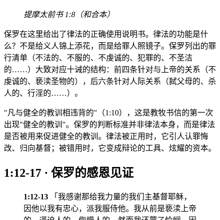
提摩太前书 1:8（和合本）
保罗在这里给出了律法的正确使用说明书。律法的功能是什
么？不是给义人锦上添花，而是给罪人照镜子。保罗列出的罪
行清单（不法的、不服的、不虔诚的、犯罪的、不圣洁
的……）大致对应十诫的结构：前四条针对与上帝的关系（不
虔诚的、亵渎圣物的），后六条针对人际关系（弑父母的、杀
人的、行淫的……）。
"凡与健全的教训相违背的"（1:10），这是教牧书信的第一次
出现"健全的教训"。保罗的判断标准并非律法本身，而是律法
是否被用来促进健全的教训。律法被正用时，它引人认罪悔
改、归向基督；被错用时，它变成辩论的工具、炫耀的资本。
1:12-17 · 保罗的感恩见证
1:12-13
「我感谢那给我力量的我们主基督耶稣，
因他以我有忠心，派我服侍他。我从前是亵渎上帝