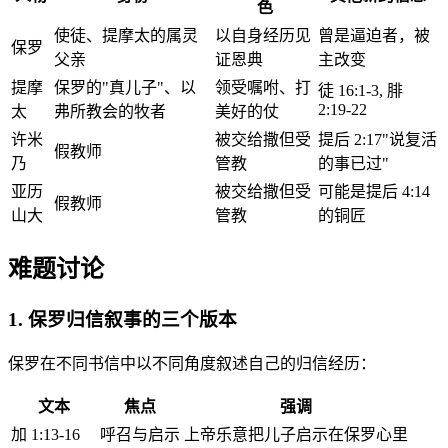
色
使徒、提摩太的属灵
以自身经历见
曾是逼迫者，被
保罗
父亲
证恩典
主改变
提摩
保罗的"真儿子"、以
领受嘱咐、打
徒 16:1-3, 腓
2:19-22
太
弗所教会的牧者
美好的仗
许米
被交给撒但受
提后 2:17"说复活
假教师
乃
管教
的事已过"
亚历
被交给撒但受
可能是提后 4:14
假教师
山大
管教
的铜匠
难题讨论
1. 保罗归信叙事的三个版本
保罗在不同书信中以不同角度叙述自己的归信经历：
文本
焦点
强调
加 1:13-16
呼召与启示
上帝乐意把儿子启示在保罗心里