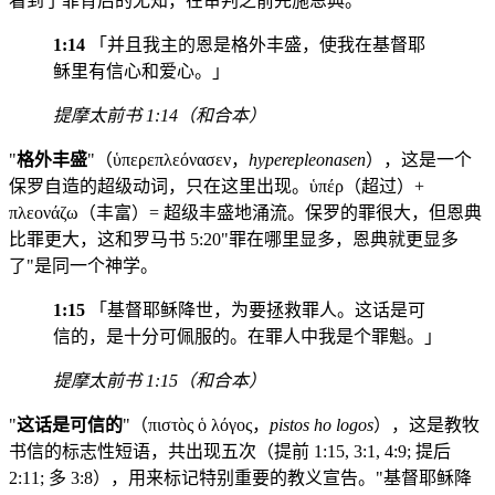
看到了罪背后的无知，在审判之前先施恩典。
1:14
「并且我主的恩是格外丰盛，使我在基督耶
稣里有信心和爱心。」
提摩太前书 1:14（和合本）
"
格外丰盛
"（ὑπερεπλεόνασεν，
hyperepleonasen
），这是一个
保罗自造的超级动词，只在这里出现。ὑπέρ（超过）+
πλεονάζω（丰富）= 超级丰盛地涌流。保罗的罪很大，但恩典
比罪更大，这和罗马书 5:20"罪在哪里显多，恩典就更显多
了"是同一个神学。
1:15
「基督耶稣降世，为要拯救罪人。这话是可
信的，是十分可佩服的。在罪人中我是个罪魁。」
提摩太前书 1:15（和合本）
"
这话是可信的
"（πιστὸς ὁ λόγος，
pistos ho logos
），这是教牧
书信的标志性短语，共出现五次（提前 1:15, 3:1, 4:9; 提后
2:11; 多 3:8），用来标记特别重要的教义宣告。"基督耶稣降