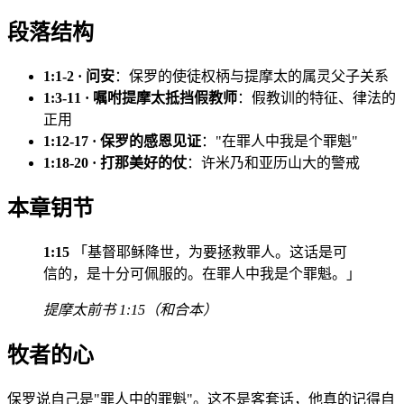
段落结构
1:1-2 · 问安
：保罗的使徒权柄与提摩太的属灵父子关系
1:3-11 · 嘱咐提摩太抵挡假教师
：假教训的特征、律法的
正用
1:12-17 · 保罗的感恩见证
："在罪人中我是个罪魁"
1:18-20 · 打那美好的仗
：许米乃和亚历山大的警戒
本章钥节
1:15
「基督耶稣降世，为要拯救罪人。这话是可
信的，是十分可佩服的。在罪人中我是个罪魁。」
提摩太前书 1:15（和合本）
牧者的心
保罗说自己是"罪人中的罪魁"。这不是客套话，他真的记得自