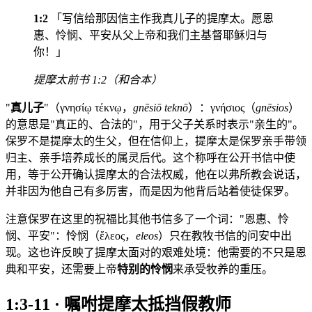
1:2
「写信给那因信主作我真儿子的提摩太。愿恩
惠、怜悯、平安从父上帝和我们主基督耶稣归与
你！」
提摩太前书 1:2（和合本）
"
真儿子
"（γνησίῳ τέκνῳ，
gnēsiō teknō
）：γνήσιος（
gnēsios
）
的意思是"真正的、合法的"，用于父子关系时表示"亲生的"。
保罗不是提摩太的生父，但在信仰上，提摩太是保罗亲手带领
归主、亲手培养成长的属灵后代。这个称呼在公开书信中使
用，等于公开确认提摩太的合法权威，他在以弗所教会说话，
并非因为他自己有多厉害，而是因为他背后站着使徒保罗。
注意保罗在这里的祝福比其他书信多了一个词："恩惠、怜
悯、平安"：怜悯（ἔλεος，
eleos
）只在教牧书信的问安中出
现。这也许反映了提摩太面对的艰难处境：他需要的不只是恩
典和平安，还需要上帝
特别的怜悯
来承受牧养的重压。
1:3-11 · 嘱咐提摩太抵挡假教师