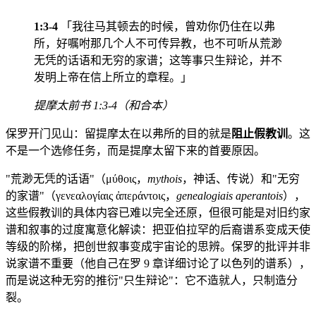
1:3-4
「我往马其顿去的时候，曾劝你仍住在以弗
所，好嘱咐那几个人不可传异教，也不可听从荒渺
无凭的话语和无穷的家谱；这等事只生辩论，并不
发明上帝在信上所立的章程。」
提摩太前书 1:3-4（和合本）
保罗开门见山：留提摩太在以弗所的目的就是
阻止假教训
。这
不是一个选修任务，而是提摩太留下来的首要原因。
"荒渺无凭的话语"（μύθοις，
mythois
，神话、传说）和"无穷
的家谱"（γενεαλογίαις ἀπεράντοις，
genealogiais aperantois
），
这些假教训的具体内容已难以完全还原，但很可能是对旧约家
谱和叙事的过度寓意化解读：把亚伯拉罕的后裔谱系变成天使
等级的阶梯，把创世叙事变成宇宙论的思辨。保罗的批评并非
说家谱不重要（他自己在罗 9 章详细讨论了以色列的谱系），
而是说这种无穷的推衍"只生辩论"：它不造就人，只制造分
裂。