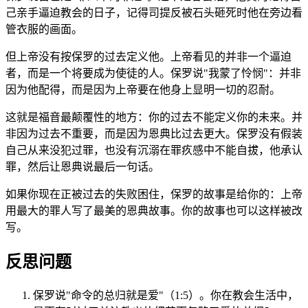
己亲手逼迫教会的日子，记得司提反被石头砸死时他在旁边看
管衣服的画面。
但上帝没有按保罗的过去定义他。上帝看见的并非一个逼迫
者，而是一个将要成为使徒的人。保罗说"我蒙了怜悯"：并非
因为他配得，而是因为上帝要在他身上显明一切的忍耐。
这就是福音最颠覆性的地方：你的过去不能定义你的未来。并
非因为过去不重要，而是因为恩典比过去更大。保罗没有假装
自己从来没犯过罪，也没有沉溺在罪疚感中不能自拔，他承认
罪，然后让恩典说最后一句话。
如果你现在正被过去的失败困住，保罗的故事是给你的：上帝
用最大的罪人写了最美的恩典故事。你的故事也可以这样被改
写。
反思问题
保罗说"命令的总归就是爱"（1:5）。你在教会生活中，