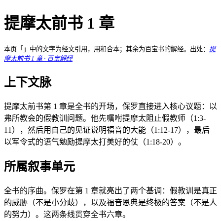
提摩太前书 1 章
本页「」中的文字为经文引用，用和合本；其余为百宝书的解经。出处：
提
摩太前书 1 章 · 百宝解经
上下文脉
提摩太前书第 1 章是全书的开场，保罗直接进入核心议题：以
弗所教会的假教训问题。他先嘱咐提摩太阻止假教师（1:3-
11），然后用自己的见证说明福音的大能（1:12-17），最后
以军令式的语气勉励提摩太打美好的仗（1:18-20）。
所属叙事单元
全书的序曲。保罗在第 1 章就亮出了两个基调：假教训是真正
的威胁（不是小分歧），以及福音恩典是终极的答案（不是人
的努力）。这两条线贯穿全书六章。