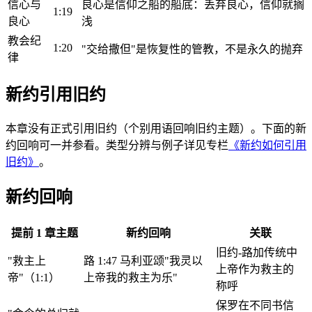
信心与
良心是信仰之船的船底：丢弃良心，信仰就搁
1:19
良心
浅
教会纪
1:20
"交给撒但"是恢复性的管教，不是永久的抛弃
律
新约引用旧约
本章没有正式引用旧约（个别用语回响旧约主题）。下面的新
约回响可一并参看。类型分辨与例子详见专栏
《新约如何引用
旧约》
。
新约回响
提前 1 章主题
新约回响
关联
旧约-路加传统中
"救主上
路 1:47 马利亚颂"我灵以
上帝作为救主的
帝"（1:1）
上帝我的救主为乐"
称呼
保罗在不同书信