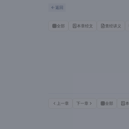
跳到主要内容
刷新
返回
全部
本章经文
查经讲义
上一章
下一章
全部