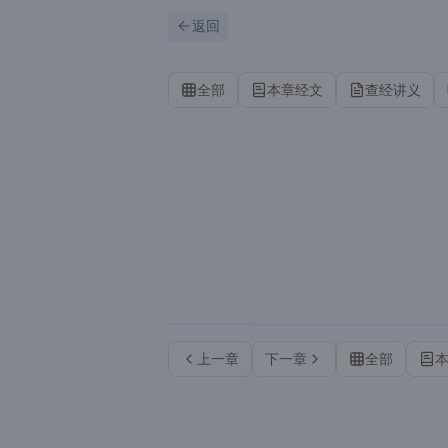
跳到主要内容
刷新
返回
全部
本章经文
查经讲义
上一章
下一章
全部