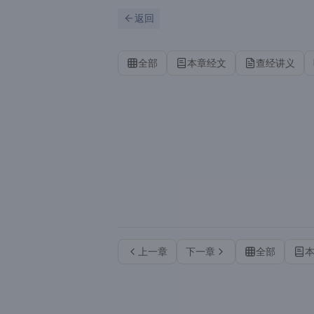
跳到主要内容
刷新
返回
全部
本章经文
查经讲义
上一章
下一章
全部