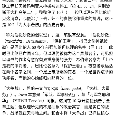
带头回耶路撒冷，奠立殿基（拉 3:8-10）；到第三年，圣殿重
建工程却因撒玛利亚人挑拨被迫停工（拉 4:1-5、24，直到波
斯王大利乌第二年，整整停了 16 年）。老但以理在巴比伦听
见这消息，心便沉了下去，归回的喜悦化作重建的搁浅，这正
是 10:2「为大事悲伤」的历史背景。
「称为伯提沙撒的但以理」，这一笔很有深意。「伯提沙撒」
（בֵּלְטְשַׁאצַּר，
Belteshatzar
，「保护王者」，指巴比伦神祇彼
勒）是巴比伦人 60 多年前强加给但以理的名字（但 1:7）。此
时巴比伦已亡国 4 年，但以理仍被称为这个异邦名字，可见但
以理书的作者有意保留双重身份的张力：希伯来名意为「上帝
是我的审判者」，巴比伦名意为「保护王者」。被掳者永远活
在两个名字之间，一个是上帝所赐的真名，一个是世界赋予的
功能名，而他的心始终归向那真的一位。
「大争战」，希伯来文 צָבָא גָדוֹל（
tzava gadol
，「大战、大军
务」）。
tzava
本意是「军队、军事征战」，与「万军之耶和
华」（YHWH Tzeva'ot）同根。这词在 10 章开篇便预告了全
章主题：但以理所见的不是抽象的政治寓言，而是实在的战
争，战场就在天与地之间。和合本译「大争战」已抓住核心，