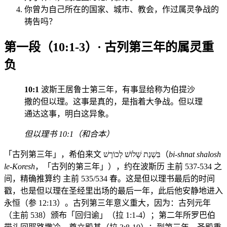
你曾为自己所在的国家、城市、教会，作过属灵争战的
祷告吗？
第一段（10:1-3）· 古列第三年的属灵重
负
10:1
波斯王居鲁士第三年，有事显给称为伯提沙
撒的但以理。这事是真的，是指着大争战。但以理
通达这事，明白这异象。
但以理书 10:1（和合本）
「古列第三年」，希伯来文 בִּשְׁנַת שָׁלוֹשׁ לְכוֹרֶשׁ（
bi-shnat shalosh
le-Koresh
，「古列的第三年」），约在波斯历 主前 537-534 之
间，精确推算约 主前 535/534 春。这是但以理书最后的时间
戳，也是但以理在圣经里出场的最后一年，此后他安静地进入
永恒（参 12:13）。古列第三年意义重大，因为：古列元年
（主前 538）颁布「回归谕」（拉 1:1-4）；第二年所罗巴伯