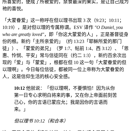
所喜爱的，便成了所被爱的，禁食最深的果实，是让自己成为
祂的喜悦。
「大蒙眷爱」这一称呼在但以理书出现 3 次（9:23；10:11；
10:19），是对但以理的专属称谓。ESV 译作
"O Daniel, you
who are greatly loved"
，即「你这大蒙爱的人」，正是基督徒身
份的根。新约「主所亲爱的」（约 13:23「耶稣所爱的那门
徒」）、「蒙爱的弟兄」（罗 1:7、帖前 1:4、西 3:12）、「恩
惠、怜悯、平安」常与信徒同在（约二 1:3），新约百余次出
现的「爱」与「蒙爱」，根都在但 10 这一句「大蒙眷爱的但
以理啊」。今日每位信徒，都被同一位上帝称为大蒙眷爱的
人，这是信仰生活的核心安全感。
10:12
他就说：「但以理啊，不要惧怕！因为从你
第一日专心求明白将来的事，又在你上帝面前刻苦
己心，你的言语已蒙应允；我是因你的言语而
来。」
但以理书 10:12（和合本）