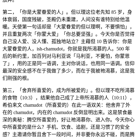
第二，「你是大蒙眷爱的人」。但以理这位老先知 85 岁，身
体衰弱，国度残破，圣殿仍未重建，人间没有谁特别给他温
暖。天使第一句话却是「大蒙眷爱的但以理啊，不要惧怕」，
并且重复两次「你蒙大爱」「你总要坚强」。今天你是否觉得
自己没人爱、没人懂、孤独地站立？主藉但 10 告诉你：你是
大蒙眷爱的人，ish-chamudot，你就是我所渴慕的人。500 年
后的新约里，加百列对马利亚说「马利亚，不要怕，你蒙恩
了」，用的正是同一语调，主对你说话，也用同一语调。信仰
最深的安全感不在于我做了多少，而在于我被祂渴慕，这是我
们刚强的根。
第三，「舍弃所喜爱的，成为所被爱的」。但以理不吃所渴慕
的食物（10:3），结果他自己成了上帝所渴慕的人（10:11），
希伯来文 chamudot（所喜爱的）在此一语双关：他舍弃了外
在的 chamudot，内在的 chamudot 反倒显明出来。这是禁食最
深的奥秘：腾空所喜爱的，好让祂渴慕你、进入你。今天你心
中所喜爱的是什么？手机、饮食、追剧，还是习惯了的安全
感？主邀请你暂且舍下一段时间，并非要你永远不碰，而是腾