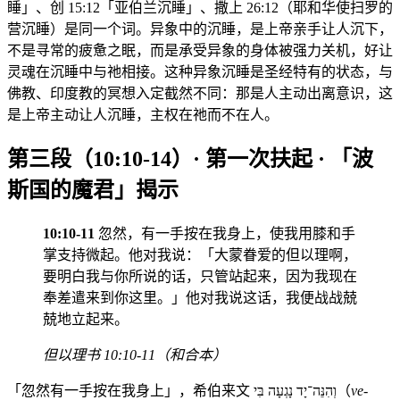
睡」、创 15:12「亚伯兰沉睡」、撒上 26:12（耶和华使扫罗的
营沉睡）是同一个词。异象中的沉睡，是上帝亲手让人沉下，
不是寻常的疲惫之眠，而是承受异象的身体被强力关机，好让
灵魂在沉睡中与祂相接。这种异象沉睡是圣经特有的状态，与
佛教、印度教的冥想入定截然不同：那是人主动出离意识，这
是上帝主动让人沉睡，主权在祂而不在人。
第三段（10:10-14）· 第一次扶起 · 「波
斯国的魔君」揭示
10:10-11
忽然，有一手按在我身上，使我用膝和手
掌支持微起。他对我说：「大蒙眷爱的但以理啊，
要明白我与你所说的话，只管站起来，因为我现在
奉差遣来到你这里。」他对我说这话，我便战战兢
兢地立起来。
但以理书 10:10-11（和合本）
「忽然有一手按在我身上」，希伯来文 וְהִנֵּה־יָד נָגְעָה בִּי（
ve-