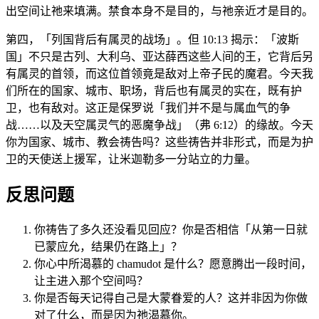
出空间让祂来填满。禁食本身不是目的，与祂亲近才是目的。
第四，「列国背后有属灵的战场」。但 10:13 揭示：「波斯
国」不只是古列、大利乌、亚达薛西这些人间的王，它背后另
有属灵的首领，而这位首领竟是敌对上帝子民的魔君。今天我
们所在的国家、城市、职场，背后也有属灵的实在，既有护
卫，也有敌对。这正是保罗说「我们并不是与属血气的争
战……以及天空属灵气的恶魔争战」（弗 6:12）的缘故。今天
你为国家、城市、教会祷告吗？这些祷告并非形式，而是为护
卫的天使送上援军，让米迦勒多一分站立的力量。
反思问题
你祷告了多久还没看见回应？你是否相信「从第一日就
已蒙应允，结果仍在路上」？
你心中所渴慕的 chamudot 是什么？愿意腾出一段时间，
让主进入那个空间吗？
你是否每天记得自己是大蒙眷爱的人？这并非因为你做
对了什么，而是因为祂渴慕你。