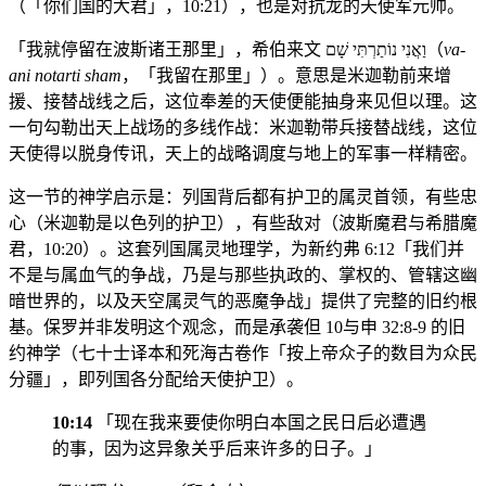
（「你们国的大君」，10:21），也是对抗龙的天使军元帅。
「我就停留在波斯诸王那里」，希伯来文 וַאֲנִי נוֹתַרְתִּי שָׁם（
va-
ani notarti sham
，「我留在那里」）。意思是米迦勒前来增
援、接替战线之后，这位奉差的天使便能抽身来见但以理。这
一句勾勒出天上战场的多线作战：米迦勒带兵接替战线，这位
天使得以脱身传讯，天上的战略调度与地上的军事一样精密。
这一节的神学启示是：列国背后都有护卫的属灵首领，有些忠
心（米迦勒是以色列的护卫），有些敌对（波斯魔君与希腊魔
君，10:20）。这套列国属灵地理学，为新约弗 6:12「我们并
不是与属血气的争战，乃是与那些执政的、掌权的、管辖这幽
暗世界的，以及天空属灵气的恶魔争战」提供了完整的旧约根
基。保罗并非发明这个观念，而是承袭但 10与申 32:8-9 的旧
约神学（七十士译本和死海古卷作「按上帝众子的数目为众民
分疆」，即列国各分配给天使护卫）。
10:14
「现在我来要使你明白本国之民日后必遭遇
的事，因为这异象关乎后来许多的日子。」