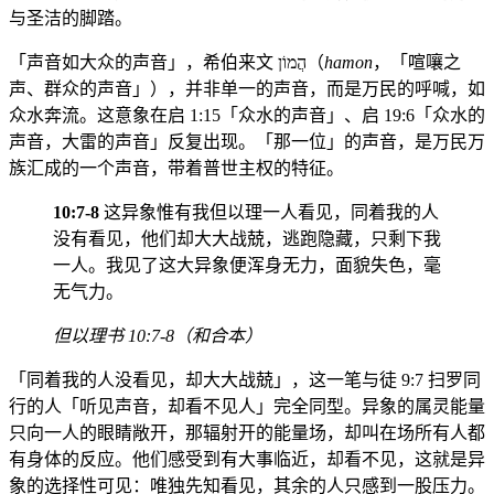
与圣洁的脚踏。
「声音如大众的声音」，希伯来文 הֲמוֹן（
hamon
，「喧嚷之
声、群众的声音」），并非单一的声音，而是万民的呼喊，如
众水奔流。这意象在启 1:15「众水的声音」、启 19:6「众水的
声音，大雷的声音」反复出现。「那一位」的声音，是万民万
族汇成的一个声音，带着普世主权的特征。
10:7-8
这异象惟有我但以理一人看见，同着我的人
没有看见，他们却大大战兢，逃跑隐藏，只剩下我
一人。我见了这大异象便浑身无力，面貌失色，毫
无气力。
但以理书 10:7-8（和合本）
「同着我的人没看见，却大大战兢」，这一笔与徒 9:7 扫罗同
行的人「听见声音，却看不见人」完全同型。异象的属灵能量
只向一人的眼睛敞开，那辐射开的能量场，却叫在场所有人都
有身体的反应。他们感受到有大事临近，却看不见，这就是异
象的选择性可见：唯独先知看见，其余的人只感到一股压力。