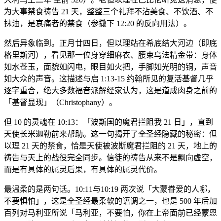
为大事禁食祷告 21 天，整整三个礼拜不沾美食、不饮酒、不
抹油，是哀痛者的禁食（参撒下 12:20 的反向用法）。
然后异象临到。正月廿四日，但以理站在希底结大河边（即底
格里斯河），看见那一位身穿细麻衣、腰束乌法精金带：身体
如水苍玉，面貌如闪电，眼目如火把，手脚如光明的铜，声音
如大众的声音。这描述与启 1:13-15 约翰所见的复活基督几乎
逐字重合，绝大多数福音派解经家认为，这是道成肉身之前的
「基督显现」（Christophany）。
但 10 的灵魂在 10:13：「波斯国的魔君拦阻我 21 日」，直到
天使长米迦勒前来帮助。这一句揭开了全圣经隐藏的秘密：但
以理 21 天的禁食，恰是天使被波斯魔君拦阻的 21 天，地上的
祷告与天上的战役完全同步。信徒的祷告从来不是飘向虚空，
而是有具体的属灵后果，有具体的属灵代价。
最温柔的是两句话。10:11与10:19 两次说「大蒙眷爱的人哪，
不要惧怕」，这是全圣经最柔软的语调之一，也是 500 年后加
百列对马利亚所说「马利亚，不要怕，你在上帝面前已经蒙恩