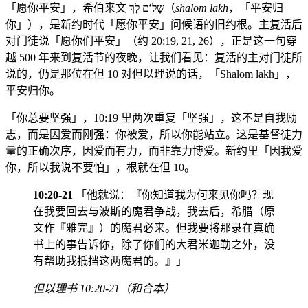
「愿你平安」，希伯来文 שָׁלוֹם לָךְ（
shalom lakh
，「平安归
你」），是新约时代「愿你平安」问候语的旧约根。主复活后
对门徒说「愿你们平安」（约 20:19, 21, 26），正是这一句穿
越 500 年来到复活节的夜晚，让我们看见：复活的主对门徒所
说的，仍是那位在但 10 对但以理说的话，「Shalom lakh」，
平安归你。
「你总要坚强」，10:19 里两次重复「坚强」，这不是自我励
志，而是因爱而刚强：你被爱，所以你能站立。这是基督徒力
量的正确次序，因爱而有力，而非靠力博爱。新约里「因我爱
你，所以我说不要怕」，根就在但 10。
10:20-21
「他就说：『你知道我为何来见你吗？现
在我要回去与波斯的魔君争战，我去后，希腊（原
文作『雅完』）的魔君必来。但我要将那录在真确
书上的事告诉你，除了你们的大君米迦勒之外，没
有帮助我抵挡这两魔君的。』」
但以理书 10:20-21（和合本）