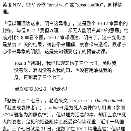
英语 NIV、ESV 译作 "great war" 或 "great conflict"，同样精
准。
「但以理通达这事，明白这异象」，这是整个 10-12 章异象的
封条，与但 8:27「我但以理……却无人能明白其中的意思」恰
成对比：8 章看不懂，10-12 章却通达、明白了。这一变化也
是禁食 21 天的结果，祷告带来理解，禁食带来透视，默想于
心带来异象的明朗，这是先知领受启示的预备功课。
10:2-3
当那时，我但以理悲伤了三个七日。美味我
没有吃，酒肉没有入我的口，也没有用油抹我的
身，直到满了三个七日。
但以理书 10:2-3（和合本）
「悲伤了三个七日」，希伯来文 הָיִיתִי מִתְאַבֵּל（
hayiti mitabel
，
「我变成哀悼者」）。
mitabel
是为死人哀悼的专用词（参创
37:34 雅各为约瑟哀悼），但以理为活着的事，却用上哀悼死
人的姿态，足见他把圣殿停工感受得何等深重，近乎一场国
丧。三个七日就是 21 日，这数字在 10:13 精准应验：但以理