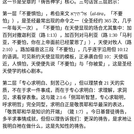
这一节是全章的「祷告神学」核心。三句话含三层启示：
第一层「不要惧怕」，希伯来文 אַל־תִּירָא（
al-tira
，「不要
怕」），是圣经最常出现的命令之一（全圣经约 365 次，几乎
一年每天一次）。「不要怕」在天使显现的场合尤其集中：加
百列对撒迦利亚（路 1:13），加百列对马利亚（路 1:30「马利
亚，不要怕，你在上帝面前已经蒙恩了」），天使对牧人（路
2:10）。路加福音这三段「不要怕」，几乎逐字沿用但 10:12
的语调。可见新约天使显现的模板，正承袭自但 10：天使临
近，人惧怕，天使便先说「不要怕」与「你被爱」，这是圣经
天使学的核心剧本。
第二层「专心求明白、刻苦己心」，但以理禁食 21 天的实
质，不在于求一件事成，而在于专心求明白：求理解，求洞
见，求看穿表象。这与箴 2:1-6「侧耳听智慧，专心求聪明，
呼求明哲」完全同型，求明白正是敬畏耶和华最深的表达，
「敬畏耶和华是知识的开端」（箴 1:7）。今日基督徒祷告，
多半求事情成就，但但以理告诉我们：更深的祷告，是求祂让
我明白祂在做什么，这是先知性的祷告。