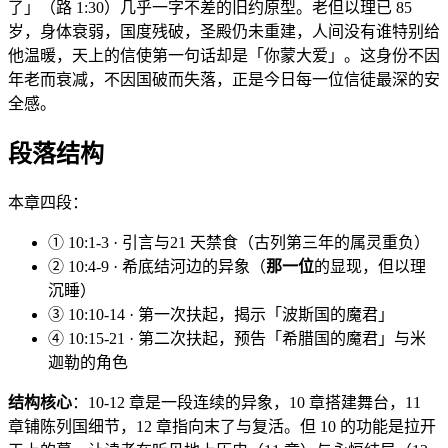
了」（路 1:30）几乎一字不差的旧约原型。老但以理已 85
岁，身体衰弱，国度残破，圣殿仍未重建，人间没有谁特别给
他温暖，天上的信使第一句话却是「你蒙大爱」。这身份不因
年老而衰减，不因国破而失落，正是今日每一位信徒最深的安
全感。
段落结构
本章四段：
① 10:1-3 · 引言与21 天禁食（古列第三年的属灵重负）
② 10:4-9 · 希底结河边的异象（
那一位
的显现，但以理
沉睡）
③ 10:10-14 · 第一次扶起，揭示「波斯国的魔君」
④ 10:15-21 · 第二次扶起，预告「希腊国的魔君」与米
迦勒的角色
结构核心
：10-12 章是一段连续的异象，10 章搭建舞台，11
章铺陈列国细节，12 章指向末了与复活。但 10 的功能是拉开