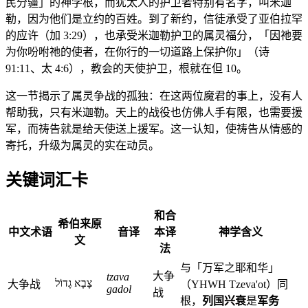
民分疆」的神学根，而犹太人的护卫者特别有名字，叫米迦
勒，因为他们是立约的百姓。到了新约，信徒承受了亚伯拉罕
的应许（加 3:29），也承受米迦勒护卫的属灵福分，「因祂要
为你吩咐祂的使者，在你行的一切道路上保护你」（诗
91:11、太 4:6），教会的天使护卫，根就在但 10。
这一节揭示了属灵争战的孤独：在这两位魔君的事上，没有人
帮助我，只有米迦勒。天上的战役也仿佛人手有限，也需要援
军，而祷告就是给天使送上援军。这一认知，使祷告从情感的
寄托，升级为属灵的实在动员。
关键词汇卡
和合
希伯来原
中文术语
音译
本译
神学含义
文
法
与「万军之耶和华」
大争
tzava
צָבָא גָדוֹל
大争战
（YHWH Tzeva'ot）同
gadol
战
根，
列国兴衰
是
军务