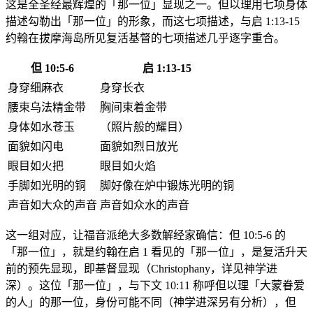
这是全圣经最辉煌的「那一位」显现之一。但以理用七项身体
描述勾勒出「那一位」的形象，而这七项描述，与启 1:13-15
约翰在拔摩海岛所见复活基督的七项描述几乎逐字重合。
但 10:5-6
启 1:13-15
身穿细麻衣
身穿长衣
腰束乌法精金带
胸间束着金带
身体如水苍玉
（照片般的耀目）
面貌如闪电
面貌如烈日放光
眼目如火把
眼目如火焰
手脚如光明的铜
脚好像在炉中锻炼光明的铜
声音如大众的声音
声音如众水的声音
这一组对应，让福音派绝大多数解经家确信：但 10:5-6 的
「那一位」，就是约翰在启 1 看见的「那一位」，是复活升天
前的预先显现，即基督显现（Christophany，详见神学进
深）。这位「那一位」，与下文 10:11 称呼但以理「大蒙眷爱
的人」的那一位，身份可能不同（神学进深另有分析），但