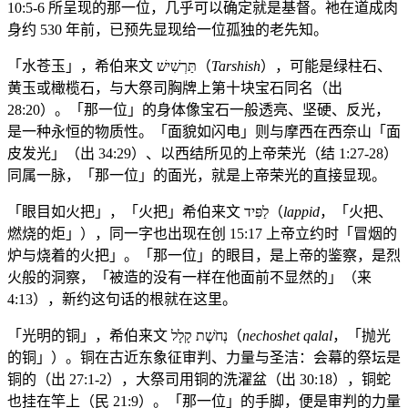
10:5-6 所呈现的那一位，几乎可以确定就是基督。祂在道成肉
身约 530 年前，已预先显现给一位孤独的老先知。
「水苍玉」，希伯来文 תַּרְשִׁישׁ（
Tarshish
），可能是绿柱石、
黄玉或橄榄石，与大祭司胸牌上第十块宝石同名（出
28:20）。「那一位」的身体像宝石一般透亮、坚硬、反光，
是一种永恒的物质性。「面貌如闪电」则与摩西在西奈山「面
皮发光」（出 34:29）、以西结所见的上帝荣光（结 1:27-28）
同属一脉，「那一位」的面光，就是上帝荣光的直接显现。
「眼目如火把」，「火把」希伯来文 לַפִּיד（
lappid
，「火把、
燃烧的炬」），同一字也出现在创 15:17 上帝立约时「冒烟的
炉与烧着的火把」。「那一位」的眼目，是上帝的鉴察，是烈
火般的洞察，「被造的没有一样在他面前不显然的」（来
4:13），新约这句话的根就在这里。
「光明的铜」，希伯来文 נְחֹשֶׁת קָלָל（
nechoshet qalal
，「抛光
的铜」）。铜在古近东象征审判、力量与圣洁：会幕的祭坛是
铜的（出 27:1-2），大祭司用铜的洗濯盆（出 30:18），铜蛇
也挂在竿上（民 21:9）。「那一位」的手脚，便是审判的力量