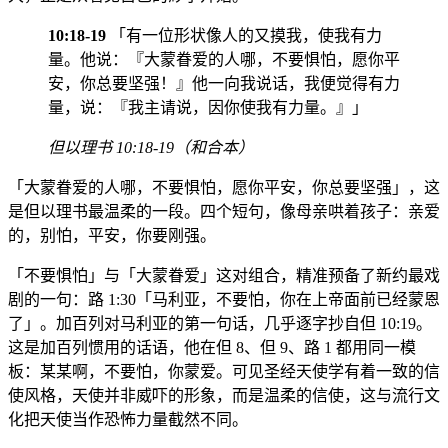
10:18-19
「有一位形状像人的又摸我，使我有力
量。他说：『大蒙眷爱的人哪，不要惧怕，愿你平
安，你总要坚强！』他一向我说话，我便觉得有力
量，说：『我主请说，因你使我有力量。』」
但以理书 10:18-19（和合本）
「大蒙眷爱的人哪，不要惧怕，愿你平安，你总要坚强」，这
是但以理书最温柔的一段。四个短句，像母亲哄着孩子：亲爱
的，别怕，平安，你要刚强。
「不要惧怕」与「大蒙眷爱」这对组合，精准预备了新约最戏
剧的一句：路 1:30「马利亚，不要怕，你在上帝面前已经蒙恩
了」。加百列对马利亚的第一句话，几乎逐字抄自但 10:19。
这是加百列惯用的话语，他在但 8、但 9、路 1 都用同一模
板：某某啊，不要怕，你蒙爱。可见圣经天使学有着一致的信
使风格，天使并非威吓的形象，而是温柔的信使，这与流行文
化把天使当作恐怖力量截然不同。