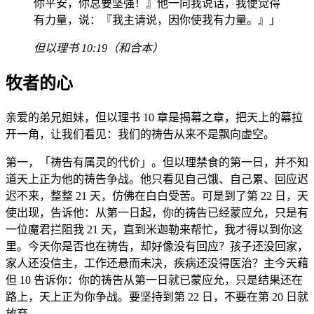
你平安，你总要坚强！』他一向我说话，我便觉得
有力量，说：『我主请说，因你使我有力量。』」
但以理书 10:19（和合本）
牧者的心
亲爱的弟兄姐妹，但以理书 10 章是揭幕之章，把天上的幕拉
开一角，让我们看见：我们的祷告从来不是飘向虚空。
第一，「祷告有属灵的代价」。但以理禁食的第一日，并不知
道天上正为他的祷告争战。他只看见自己饿、自己累、回应迟
迟不来，整整 21 天，仿佛在白白受苦。可是到了第 22 日，天
使出现，告诉他：从第一日起，你的祷告已经蒙应允，只是有
一位魔君拦阻我 21 天，直到米迦勒来帮忙，我才得以到你这
里。今天你是否也在祷告，却好像没有回应？孩子还没回家，
家人还没信主，工作还悬而未决，疾病还没得医治？主今天藉
但 10 告诉你：你的祷告从第一日就已蒙应允，只是结果还在
路上，天上正为你争战。要坚持到第 22 日，不要在第 20 日就
放弃。