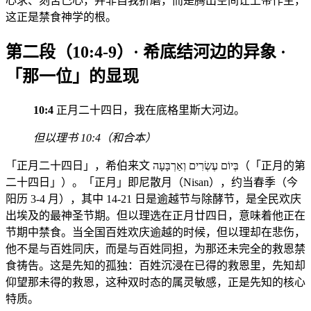
心求、刻苦己心，并非自我折磨，而是腾出空间让上帝作主，
这正是禁食神学的根。
第二段（10:4-9）· 希底结河边的异象 ·
「那一位」的显现
10:4
正月二十四日，我在底格里斯大河边。
但以理书 10:4（和合本）
「正月二十四日」，希伯来文 בְּיוֹם עֶשְׂרִים וְאַרְבָּעָה（「正月的第
二十四日」）。「正月」即尼散月（Nisan），约当春季（今
阳历 3-4 月），其中 14-21 日是逾越节与除酵节，是全民欢庆
出埃及的最神圣节期。但以理选在正月廿四日，意味着他正在
节期中禁食。当全国百姓欢庆逾越的时候，但以理却在悲伤，
他不是与百姓同庆，而是与百姓同担，为那还未完全的救恩禁
食祷告。这是先知的孤独：百姓沉浸在已得的救恩里，先知却
仰望那未得的救恩，这种双时态的属灵敏感，正是先知的核心
特质。