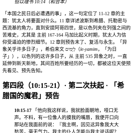
但以理书 10:14（和合本）
「本国之民日后必遭遇的事」，这一句定位了 11-12 章的主
题：犹太人将要面对什么。11 章详述波斯到希腊、托勒密与
西流基的角力，直到安提阿哥四世，是以色列夹在列强之间的
苦难史，尤其是 主前 167-164 马加比起义时期，犹太人为信
仰受逼迫的惨烈细节。12 章则预告末了、复活与永生。「异
象关乎许多日子」，希伯来文 לְיָמִים（
le-yamim
，「为日
子」），以色列的这许多日子，从 主前 535 异象之时，一直
延伸到新天新地，其间百姓所要经历的一切，都被这位天使预
先看见、预先告知。
第四段（10:15-21）· 第二次扶起 · 「希
腊国的魔君」预告
10:15-17
「他向我这样说，我就脸面朝地，哑口无
声。不料，有一位像人的摸我的嘴唇，我便开口向
那站在我面前的说：『我主啊，因见这异象我大大
愁苦，毫无气力。我主的仆人怎能与我主说话呢？