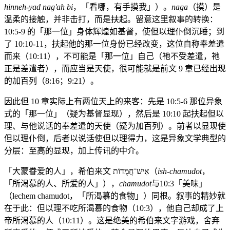
hinneh-yad nag'ah bi
，「看哪，有手摸我」）。
naga
（摸）是
温柔的接触，并非击打，而是扶起。留意这里叙事的转换：
10:5-9 的「那一位」身体辉煌如基督，使但以理仆倒沉睡；到
了 10:10-11，扶起他的那一位身份已经改变，这位自称奉差遣
而来（10:11），不可能是「那一位」自己（祂不受差遣，祂
正是差遣者），而应当是天使，很可能就是前文 9 章已经出现
的加百列（8:16；9:21）。
因此但 10 章实际上有两位天上的来客：先是 10:5-6 那位异象
式的「那一位」（疑为基督显现），然后是 10:10 起扶起但以
理、与他说话的奉差遣的天使（疑为加百列）。前者以显现使
但以理仆倒，后者以说话使但以理得力，这是异象文学典型的
分层：至高的显现，加上传讯的中介。
「大蒙眷爱的人」，希伯来文 אִישׁ־חֲמֻדוֹת（
ish-chamudot
，
「所渴慕的人、所爱的人」），
chamudot
与10:3「美味」
（lechem chamudot，「所渴慕的食物」）同根。叙事的精妙就
在于此：但以理不吃所渴慕的食物（10:3），他自己却成了上
帝所渴慕的人（10:11）。这是绝美的希伯来文字游戏，舍弃