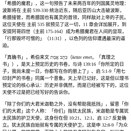
「希腊的魔君」，这一句预告了未来两百年的列国属灵地理：
波斯将在 主前 539-330 统治近东，随后亚历山大击破波斯，
希腊接管，而希腊国也有属灵的首领，同样敌对上帝的子民。
这位天使在 主前 535 就预见了这一切，11 章会详加展开，到
安提阿哥四世（主前 175-164）成为希腊魔君在人间的显现，
「行那毁坏可憎的」（11:31），以色列的信仰遭遇最深的逼
迫。
「真确书」，希伯来文 כְּתָב אֱמֶת（
ketav emet
，「真理之
书」），是天上预定历史的书卷，与诗 139:16「你所定的日
子，我尚未度一日，你都写在你的册上了」、启 5:1-9「用七
印封严的书卷」同属一个意象。天上早已记好，这是但以理书
预定论的核心承认：历史并非偶然，而是已经被写下的，这位
天使不过是把已经写好的告诉你。
「除了你们的大君米迦勒之外，没有帮助我抵挡」，留意「你
们的大君」这个人称：「你们」指犹太民族，米迦勒是专属犹
太民族的护卫天使，这身份在但 10:21、12:1、启 12:7 反复确
立。犹太民族自始就有专属的天使护卫，这是申 32:8-9「为众