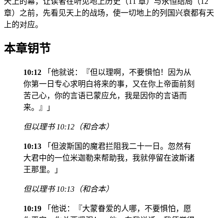
天上的幕，让读者在听见地上历史（11 章）与永恒结局（12
章）之前，先看见天上的战场，使一切地上的列国兴衰都有天
上的对应。
本章钥节
10:12
「他就说：『但以理啊，不要惧怕！因为从
你第一日专心求明白将来的事，又在你上帝面前刻
苦己心，你的言语已蒙应允，我是因你的言语而
来。』」
但以理书 10:12（和合本）
10:13
「但波斯国的魔君拦阻我二十一日。忽然有
大君中的一位米迦勒来帮助我，我就停留在波斯诸
王那里。」
但以理书 10:13（和合本）
10:19
「他说：『大蒙眷爱的人哪，不要惧怕，愿