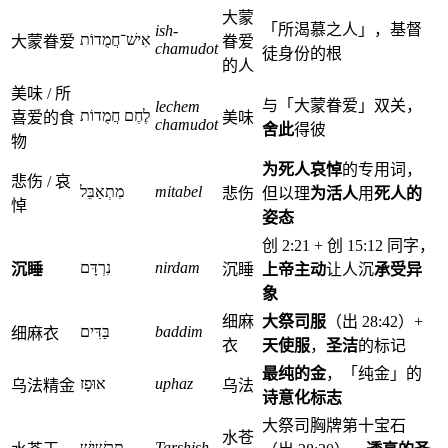
大蒙
「所渴慕之人」，基督
ish-
אִישׁ־חֲמֻדוֹת
大蒙眷爱
眷爱
chamudot
徒身份的根
的人
美味 / 所
与「大蒙眷爱」双关，
lechem
לֶחֶם חֲמֻדוֹת
喜爱的食
美味
chamudot
舍此
得彼
物
为死人哀悼
的专用词，
悲伤 / 哀
מִתְאַבֵּל
mitabel
悲伤
但以理
为活人
用
死人的
悼
姿态
创 2:21 + 创 15:12 同字，
נִרְדָּם
nirdam
沉睡
沉睡
上帝主动
让人沉
承受异
象
细麻
大祭司服
（出 28:42）+
בַּדִּים
baddim
细麻衣
衣
天使服
，
圣洁
的标记
最纯的金
，「纯金」的
אוּפָז
uphaz
乌法精金
乌法
诗意化标志
大祭司胸牌第十宝石
水苍
תַּרְשִׁישׁ
Tarshish