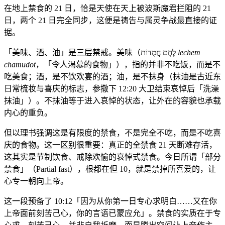
在地上禁食的 21 日，恰是天使在天上被波斯魔君拦阻的 21
日，两个 21 日完全同步，这便是祷告与属灵争战最直接的证
据。
「美味、酒、油」是三层禁戒。美味（לֶחֶם חֲמֻדוֹת
lechem
chamudot
，「令人渴慕的食物」），指的并非不吃饭，而是不
吃美食；酒，是不饮欢宴的酒；油，是不抹身（抹油是古近东
日常梳妆与喜庆的标志，参撒下 12:20 大卫结束哀悼后「洗澡
抹油」）。不抹油等于进入哀悼的状态，让外在的容貌也承载
内心的重负。
但以理书强调这是有限度的禁食，不是完全不吃，而是不吃喜
庆的食物。这一区别很重要：真正的全禁食 21 天断难存活，
这其实是节制饮食、戒除欢愉的哀悼式禁食。今日所谓「部分
禁食」（Partial fast），根都在但 10，就是禁掉所喜爱的，让
心专一朝向上帝。
这一段预备了 10:12「因为从你第一日专心求明白……又在你
上帝面前刻苦己心，你的言语已蒙应允」。禁食的实质在于专