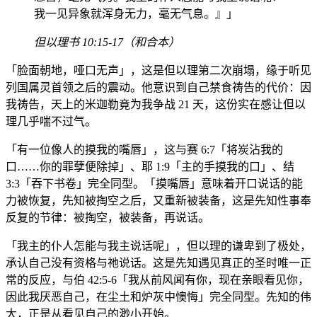
我一见异象就浑身无力，毫无气息。』」
但以理书 10:15-17（和合本）
「脸面朝地，哑口无声」，这是但以理第二次崩塌，缘于听见
列国属灵首领之后的震动。他意识到自己禁食祷告的代价：因
我祷告，天上的米迦勒竟为我争战 21 天，这份实在感让但以
理几乎喘不过气。
「有一位像人的摸我的嘴唇」，这与赛 6:7「将炭沾我的
口……你的罪孽便除掉」、耶 1:9「主的手摸我的口」、结
3:3「吞下书卷」完全同型。「摸嘴唇」意味着开口说话的能
力被恢复，先知被掏空之后，又重新被装备，这是先知性事奉
反复的节律：被掏空，被装备，再说话。
「我主的仆人怎能与我主说话呢」，但以理的谦卑到了极处，
承认自己没有资格与祂说话。这是先知遇见真正的圣时唯一正
常的反应，与伯 42:5-6「我从前风闻有你，现在亲眼看见你，
因此我厌恶自己，在尘土和炉灰中懊悔」完全同型。先知的伟
大，正是从看见自己的渺小开始。