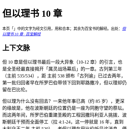
但以理书 10 章
本页「」中的文字为经文引用，用和合本；其余为百宝书的解经。出处：
但
以理书 10 章 · 百宝解经
上下文脉
但 10 章是但以理书最后一段大异象（10-12 章）的引言，也
是全圣经最直接揭开「属灵战场幕后」的一章。古列第三年
（主前 535/534），距 主前 538 颁布「古列谕」已过去两年，
第一批归回者早在所罗巴伯带领下回到耶路撒冷，但以理却仍
留在巴比伦。
但以理为什么没有回去？一来他年事已高（约 85 岁），更深
的缘故是，他在波斯朝廷的位置仍是一座为同胞守望的祭坛。
而这两年间，所罗巴伯重建圣殿的工程因撒玛利亚人挑拨、波
斯朝廷干预而全面停工（拉 4:1-24，这一停就是 16 年，直到
大利乌王二年 主前 520）。老但以理在巴比伦听见这消息，便