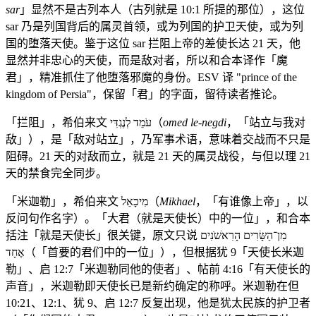
sar
」显然不是古列本人（古列就是 10:1 所提的那位），这位
sar 乃是列国背后的属灵首领，或为列国的护卫天使，或为列
国的堕落天使。鉴于这位 sar 拦阻上帝的差使长达 21 天，他
显然并非忠心的天使，而是敌对者，所以和合本译作「魔
君」，精准抓住了他堕落邪魔的身份。ESV 译 "prince of the
kingdom of Persia"，保留「君」的字面，留待读者推论。
「拦阻」，希伯来文 עֹמֵד לְנֶגְדִּי（
omed le-negdi
，「站立与我对
敌」），是「敌对站立」，乃军事术语，意味着交战而不只是
阻碍。21 天的对敌而立，就是 21 天的属灵战役，与但以理 21
天的禁食完全同步。
「米迦勒」，希伯来文 מִיכָאֵל（
Mikhael
，「有谁像上帝」，以
反问句作名字）。「大君（就是天使长）中的一位」，和合本
括注「就是天使长」很关键，原文只说 מִן־הַשָּׂרִים הָרִאשֹׁנִים
אֶחָד（「首要的君们中的一位」），但根据犹 9「天使长米迦
勒」、启 12:7「米迦勒同他的使者」、帖前 4:16「有天使长的
声音」，米迦勒即天使长已是新约确定的称呼。米迦勒在但
10:21、12:1、犹 9、启 12:7 反复出现，他是犹太民族的护卫者