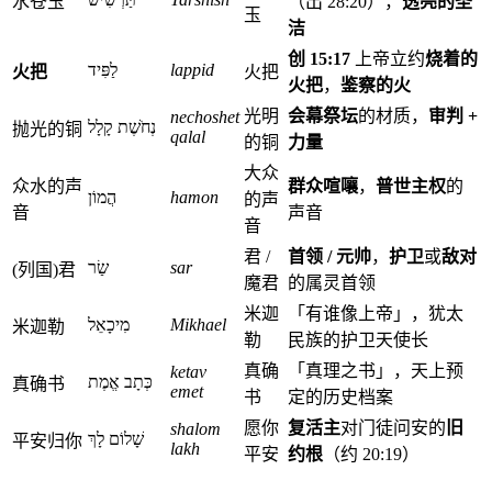
水苍玉
（出 28:20），
透亮的圣
玉
洁
创 15:17
上帝立约
烧着的
לַפִּיד
lappid
火把
火把
火把
，
鉴察的火
光明
会幕祭坛
的材质，
审判 +
nechoshet
נְחֹשֶׁת קָלָל
抛光的铜
qalal
的铜
力量
大众
众水的声
群众喧嚷
，
普世主权
的
הֲמוֹן
hamon
的声
音
声音
音
君 /
首领 / 元帅
，
护卫
或
敌对
שַׂר
sar
(列国)君
魔君
的属灵首领
米迦
「有谁像上帝」，犹太
מִיכָאֵל
Mikhael
米迦勒
勒
民族的护卫天使长
真确
「真理之书」，天上预
ketav
כְּתָב אֱמֶת
真确书
emet
书
定的历史档案
愿你
复活主
对门徒问安的
旧
shalom
שָׁלוֹם לָךְ
平安归你
lakh
平安
约根
（约 20:19）