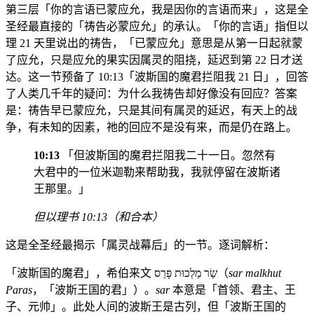
第三层「你的言语已蒙应允，我是因你的言语而来」，这是全
圣经最直接的「祷告必蒙应允」的承认。「你的言语」指但以
理 21 天里说出的祷告，「已蒙应允」意思是从第一日起就蒙
了应允，只是应允的果实因属灵的阻挠，延迟到第 22 日才送
达。这一节预备了 10:13「波斯国的魔君拦阻我 21 日」，回答
了人类几千年的疑问：为什么我祷告却好像没有回应？答案
是：祷告早已蒙应允，只是其间有属灵的延迟，有天上的战
争，有未知的因素，祂的回应不是没有来，而是仍在路上。
10:13
「但波斯国的魔君拦阻我二十一日。忽然有
大君中的一位米迦勒来帮助我，我就停留在波斯诸
王那里。」
但以理书 10:13（和合本）
这是全圣经最揭示「属灵战幕后」的一节。逐词解析：
「波斯国的魔君」，希伯来文 שַׂר מַלְכוּת פָּרַס（
sar malkhut
Paras
，「波斯王国的君」）。
sar
本意是「首领、君主、王
子、元帅」。此处人间的波斯王是古列，但「波斯王国的