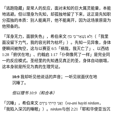
「逃跑隐藏」是常人的反应，面对未知的巨大属灵能量，本能
地逃避。但以理身为先知，却孤独地留了下来，这正是先知职
分孤独的本质：别人能离开，他不能离开，因为这场景原是为
他预备的。
「浑身无力，面貌失色」，希伯来文 וְלֹא נִשְׁאַר־בִּי כֹּחַ（「我里
面没留下力气，我的容光转为枯坏」）。先知一见异象，身体
便瞬间被掏空，这与以赛亚 6:5「祸哉，我灭亡了」、以西结
1:28「俯伏在地」、约翰启 1:17「仆倒像死了一样」是完全同
一的反应模式。圣经里的先知遇见真正的圣，身体自动崩塌，
这本身就是所见为真的生理凭证。
10:9
我却听见他说话的声音；一听见就面伏在地
沉睡了。
但以理书 10:9（和合本）
「沉睡」，希伯来文 וַאֲנִי הָיִיתִי נִרְדָּם（
va-ani hayiti nirdam
，
「我陷入深沉的睡眠」）。
nirdam
与创 2:21「耶和华使亚当沉