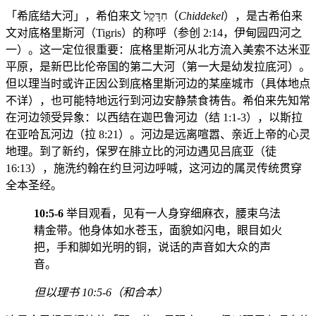
「希底结大河」，希伯来文 חִדָּקֶל（
Chiddekel
），是古希伯来
文对底格里斯河（Tigris）的称呼（参创 2:14，伊甸园四河之
一）。这一定位很重要：底格里斯河从北方流入美索不达米亚
平原，是新巴比伦帝国的第二大河（第一大是幼发拉底河）。
但以理当时或许正因公到底格里斯河边的某座城市（具体地点
不详），也可能特地远行到河边安静禁食祷告。希伯来先知常
在河边领受异象：以西结在迦巴鲁河边（结 1:1-3），以斯拉
在亚哈瓦河边（拉 8:21）。河边是远离喧嚣、亲近上帝的心灵
地理。到了新约，保罗在腓立比的河边遇见吕底亚（徒
16:13），施洗约翰在约旦河边呼喊，这河边的属灵传统贯穿
全本圣经。
10:5-6
举目观看，见有一人身穿细麻衣，腰束乌法
精金带。他身体如水苍玉，面貌如闪电，眼目如火
把，手和脚如光明的铜，说话的声音如大众的声
音。
但以理书 10:5-6（和合本）