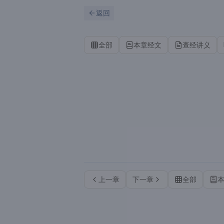
跳到主要内容
刷新
返回
全部
本章经文
查经讲义
上一章
下一章
全部