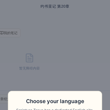
约书亚记
第20章
我的笔记
暂无释经内容
本章经文
学完本章
查经讲义
我的笔记
Choose your language