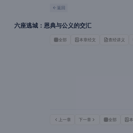
跳到主要内容
刷新
返回
六座逃城：恩典与公义的交汇
全部
本章经文
查经讲义
上一章
下一章
全部