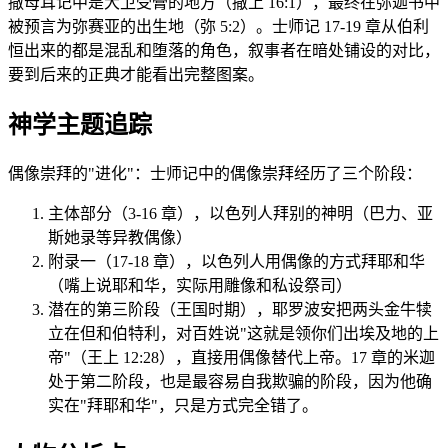
撒母耳记中是大卫受膏的地方（撒上 16:1），最终在弥迦书中
被预言为弥赛亚的出生地（弥 5:2）。士师记 17-19 章从伯利
恒出来的都是混乱和堕落的角色，叙事者在暗处铺设的对比，
要到后来的正典才能看出完整图案。
神学主题追踪
偶像崇拜的"进化"：士师记中的偶像崇拜经历了三个阶段：
主体部分（3-16 章），以色列人拜别的神明（巴力、亚
斯她录等异教偶像）
附录一（17-18 章），以色列人用偶像的方式拜耶和华
（嘴上说耶和华，实际用雕像和私设祭司）
潜在的第三阶段（王国时期），耶罗波安把两头金牛犊
立在但和伯特利，对百姓说"这就是领你们出埃及地的上
帝"（王上 12:28），直接用偶像替代上帝。17 章的米迦
处于第二阶段，也是最容易自我欺骗的阶段，因为他确
实在"拜耶和华"，只是方式完全错了。