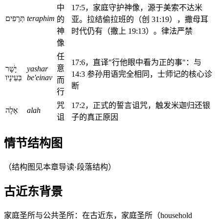
中
17:5，家庭守护神像，源于美索不达米
תְּרָפִים
teraphim
的
亚。拉结偷拉班的（创 31:19），撒母耳
神
时代仍有（撒上 19:13）。律法严禁
像
任
17:6，直译"行他眼中看为正的事"：与
意
יָשָׁר
yashar
14:3 参孙用语完全相同，士师记的核心诊
בְּעֵינָיו
be'einav
而
断
行
咒
17:2，正式的誓言诅咒，触发米迦归还银
אָלָה
alah
诅
子的真正原因
情节结构图
（结构图见本章导读·段落结构）
古近东背景
家庭圣所与公共圣所：在古近东，家庭圣所（household