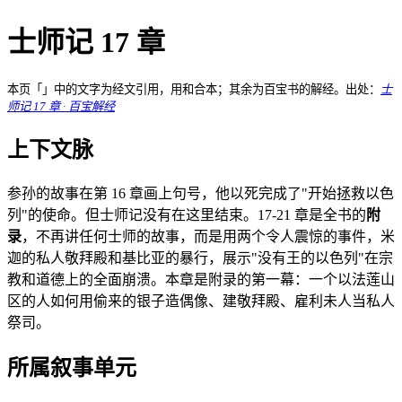
士师记 17 章
本页「」中的文字为经文引用，用和合本；其余为百宝书的解经。出处：
士
师记 17 章 · 百宝解经
上下文脉
参孙的故事在第 16 章画上句号，他以死完成了"开始拯救以色
列"的使命。但士师记没有在这里结束。17-21 章是全书的
附
录
，不再讲任何士师的故事，而是用两个令人震惊的事件，米
迦的私人敬拜殿和基比亚的暴行，展示"没有王的以色列"在宗
教和道德上的全面崩溃。本章是附录的第一幕：一个以法莲山
区的人如何用偷来的银子造偶像、建敬拜殿、雇利未人当私人
祭司。
所属叙事单元