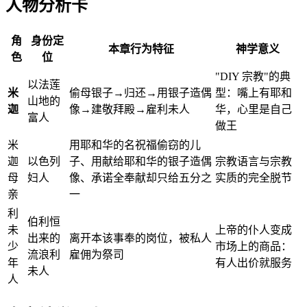
人物分析卡
角
身份定
本章行为特征
神学意义
色
位
"DIY 宗教"的典
以法莲
米
偷母银子→归还→用银子造偶
型：嘴上有耶和
山地的
迦
像→建敬拜殿→雇利未人
华，心里是自己
富人
做王
米
用耶和华的名祝福偷窃的儿
迦
以色列
子、用献给耶和华的银子造偶
宗教语言与宗教
母
妇人
像、承诺全奉献却只给五分之
实质的完全脱节
亲
一
利
伯利恒
未
上帝的仆人变成
出来的
离开本该事奉的岗位，被私人
少
市场上的商品：
流浪利
雇佣为祭司
年
有人出价就服务
未人
人