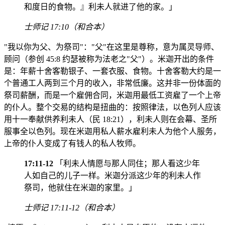
和度日的食物。』利未人就进了他的家。」
士师记 17:10（和合本）
"我以你为父、为祭司"："父"在这里是尊称，意为属灵导师、
顾问（参创 45:8 约瑟被称为法老之"父"）。米迦开出的条件
是：年薪十舍客勒银子、一套衣服、食物。十舍客勒大约是一
个普通工人两到三个月的收入，非常低廉。这并非一份体面的
祭司薪酬，而是一个雇佣合同，米迦用最低工资雇了一个上帝
的仆人。整个交易的结构是扭曲的：按照律法，以色列人应该
用十一奉献供养利未人（民 18:21），利未人则在会幕、圣所
服事全以色列。现在米迦用私人薪水雇利未人为他个人服务，
上帝的仆人变成了有钱人的私人牧师。
17:11-12
「利未人情愿与那人同住；那人看这少年
人如自己的儿子一样。米迦分派这少年的利未人作
祭司，他就住在米迦的家里。」
士师记 17:11-12（和合本）