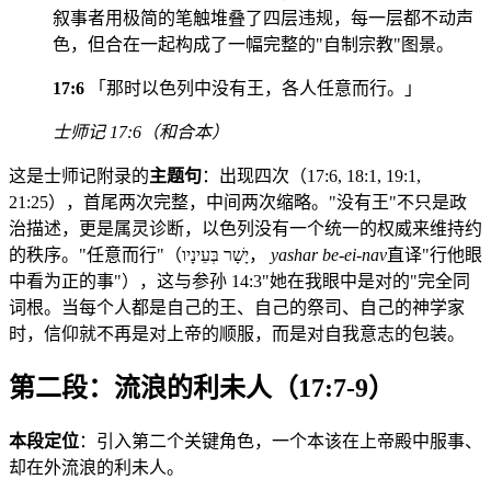
叙事者用极简的笔触堆叠了四层违规，每一层都不动声
色，但合在一起构成了一幅完整的"自制宗教"图景。
17:6
「那时以色列中没有王，各人任意而行。」
士师记 17:6（和合本）
这是士师记附录的
主题句
：出现四次（17:6, 18:1, 19:1,
21:25），首尾两次完整，中间两次缩略。"没有王"不只是政
治描述，更是属灵诊断，以色列没有一个统一的权威来维持约
的秩序。"任意而行"（יָשָׁר בְּעֵינָיו，
yashar be-ei-nav
直译"行他眼
中看为正的事"），这与参孙 14:3"她在我眼中是对的"完全同
词根。当每个人都是自己的王、自己的祭司、自己的神学家
时，信仰就不再是对上帝的顺服，而是对自我意志的包装。
第二段：流浪的利未人（17:7-9）
本段定位
：引入第二个关键角色，一个本该在上帝殿中服事、
却在外流浪的利未人。