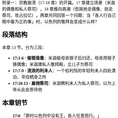
附录一：宗教崩溃（17-18 章）的开篇。17 章建立场景（米迦
的偶像和私人祭司），18 章推向高潮（但族抢走偶像、掠走
祭司、攻占拉亿）。两章共同回答一个问题：当「各人行自己
眼中看为正的事」时，以色列的敬拜会变成什么样？
段落结构
本章 13 节，分为三段：
17:1-6 · 偷银造像
：米迦偷母亲银子后归还，母亲用银子
铸偶像；米迦建私人敬拜殿，立儿子为祭司
17:7-9 · 流浪的利未人
：一个伯利恒的年轻利未人四处漂
泊，寻找栖身之所
17:10-13 · 雇佣祭司
：米迦聘利未人为私人祭司，以为上
帝从此会恩待他
本章钥节
17:6
「那时以色列中没有王，各人任意而行。」