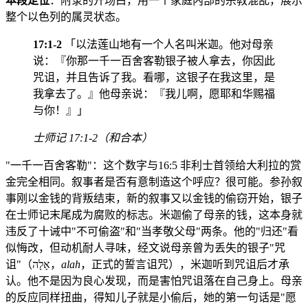
本段定位
：附录的开场白，用一个家庭内部的宗教混乱，展示
整个以色列的属灵状态。
17:1-2
「以法莲山地有一个人名叫米迦。他对母亲
说：『你那一千一百舍客勒银子被人拿去，你因此
咒诅，并且告诉了我。看哪，这银子在我这里，是
我拿去了。』他母亲说：『我儿啊，愿耶和华赐福
与你！』」
士师记 17:1-2（和合本）
"一千一百舍客勒"：这个数字与16:5 非利士首领给大利拉的赏
金完全相同。叙事者是否有意制造这个呼应？很可能。参孙叙
事刚以金钱的背叛结束，新的叙事又以金钱的偷窃开始，银子
在士师记末尾成为腐败的标志。米迦偷了母亲的钱，这本身就
违反了十诫中"不可偷盗"和"当孝敬父母"两条。他的"归还"看
似悔改，但动机耐人寻味，经文说母亲曾为丢失的银子"咒
诅"（אָלָה，
alah
，正式的誓言诅咒），米迦听到咒诅后才承
认。他不是因为良心发现，而是害怕咒诅落在自己身上。母亲
的反应同样扭曲，得知儿子就是小偷后，她的第一句话是"愿