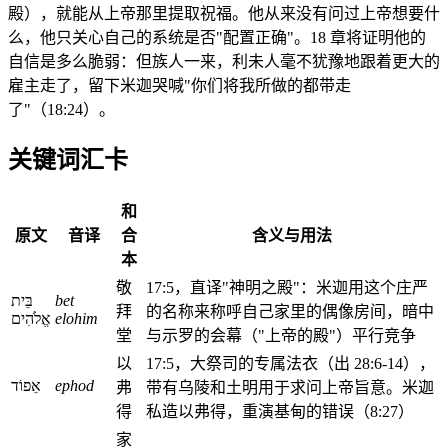
殿），就能从上帝那里提取祝福。他从来没有问过上帝想要什
么，他只关心自己的系统是否"配置正确"。18 章将证明他的
自信是多么脆弱：但族人一来，利未人毫不犹豫地跟着更大的
雇主走了，留下米迦哭喊"你们将我所做的都带走
了"（18:24）。
关键词汇卡
和
原文
音译
合
含义与用法
本
敬
17:5，直译"神明之殿"：米迦用这个庄严
בֵּית
bet
拜
的名称来称呼自己家里的偶像房间，暗中
אֱלֹהִים
elohim
堂
与示罗的会幕（"上帝的殿"）平行竞争
以
17:5，大祭司的专属法衣（出 28:6-14），
אֵפוֹד
ephod
弗
带有乌陵和土明用于求问上帝旨意。米迦
得
私造以弗得，重演基甸的错误（8:27）
家