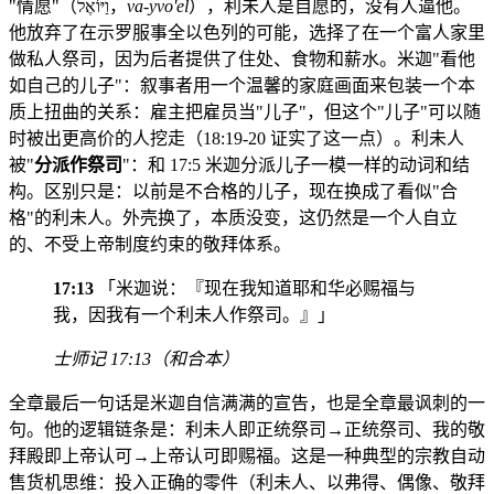
"情愿"（וַיּוֹאֶל，
va-yvo'el
），利未人是自愿的，没有人逼他。
他放弃了在示罗服事全以色列的可能，选择了在一个富人家里
做私人祭司，因为后者提供了住处、食物和薪水。米迦"看他
如自己的儿子"：叙事者用一个温馨的家庭画面来包装一个本
质上扭曲的关系：雇主把雇员当"儿子"，但这个"儿子"可以随
时被出更高价的人挖走（18:19-20 证实了这一点）。利未人
被"
分派作祭司
"：和 17:5 米迦分派儿子一模一样的动词和结
构。区别只是：以前是不合格的儿子，现在换成了看似"合
格"的利未人。外壳换了，本质没变，这仍然是一个人自立
的、不受上帝制度约束的敬拜体系。
17:13
「米迦说：『现在我知道耶和华必赐福与
我，因我有一个利未人作祭司。』」
士师记 17:13（和合本）
全章最后一句话是米迦自信满满的宣告，也是全章最讽刺的一
句。他的逻辑链条是：利未人即正统祭司→正统祭司、我的敬
拜殿即上帝认可→上帝认可即赐福。这是一种典型的宗教自动
售货机思维：投入正确的零件（利未人、以弗得、偶像、敬拜