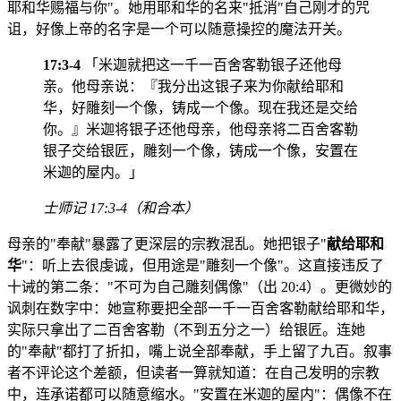
耶和华赐福与你"。她用耶和华的名来"抵消"自己刚才的咒
诅，好像上帝的名字是一个可以随意操控的魔法开关。
17:3-4
「米迦就把这一千一百舍客勒银子还他母
亲。他母亲说：『我分出这银子来为你献给耶和
华，好雕刻一个像，铸成一个像。现在我还是交给
你。』米迦将银子还他母亲，他母亲将二百舍客勒
银子交给银匠，雕刻一个像，铸成一个像，安置在
米迦的屋内。」
士师记 17:3-4（和合本）
母亲的"奉献"暴露了更深层的宗教混乱。她把银子"
献给耶和
华
"：听上去很虔诚，但用途是"雕刻一个像"。这直接违反了
十诫的第二条："不可为自己雕刻偶像"（出 20:4）。更微妙的
讽刺在数字中：她宣称要把全部一千一百舍客勒献给耶和华，
实际只拿出了二百舍客勒（不到五分之一）给银匠。连她
的"奉献"都打了折扣，嘴上说全部奉献，手上留了九百。叙事
者不评论这个差额，但读者一算就知道：在自己发明的宗教
中，连承诺都可以随意缩水。"安置在米迦的屋内"：偶像不在