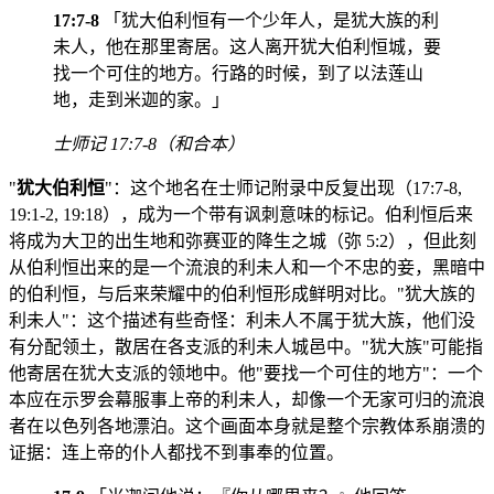
17:7-8
「犹大伯利恒有一个少年人，是犹大族的利
未人，他在那里寄居。这人离开犹大伯利恒城，要
找一个可住的地方。行路的时候，到了以法莲山
地，走到米迦的家。」
士师记 17:7-8（和合本）
"
犹大伯利恒
"：这个地名在士师记附录中反复出现（17:7-8,
19:1-2, 19:18），成为一个带有讽刺意味的标记。伯利恒后来
将成为大卫的出生地和弥赛亚的降生之城（弥 5:2），但此刻
从伯利恒出来的是一个流浪的利未人和一个不忠的妾，黑暗中
的伯利恒，与后来荣耀中的伯利恒形成鲜明对比。"犹大族的
利未人"：这个描述有些奇怪：利未人不属于犹大族，他们没
有分配领土，散居在各支派的利未人城邑中。"犹大族"可能指
他寄居在犹大支派的领地中。他"要找一个可住的地方"：一个
本应在示罗会幕服事上帝的利未人，却像一个无家可归的流浪
者在以色列各地漂泊。这个画面本身就是整个宗教体系崩溃的
证据：连上帝的仆人都找不到事奉的位置。