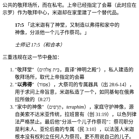
公共的敬拜场所，而在私宅。上帝已经指定了会幕（此时应在
示罗）作为敬拜中心，米迦却在家里建了一个替代品。
17:5
「这米迦有了神堂，又制造以弗得和家中的
神像，分派他一个儿子作祭司。」
士师记 17:5（和合本）
三重违规在这一节中叠加：
"敬拜堂"（בֵּית אֱלֹהִים，直译"神明之殿"），私人建造的
敬拜场所，取代上帝指定的会幕
"
以弗得
"（אֵפוֹד），大祭司的专属器具（出 28:6-14），
用于求问上帝旨意，米迦私造了一个，如同基甸在俄弗
拉所做的（8:27）
"家中的神像"（תְּרָפִים，
teraphim
），家庭守护神像，源
自美索不达米亚传统，拉班曾有（创 31:19），以色列律
法严格禁止。最后他"分派一个儿子作祭司"：祭司职分
是利未人、亚伦后裔的专属（民 3:10），以法莲人米迦
根本没有权利立任何人为祭司，更不用说自己的儿子。