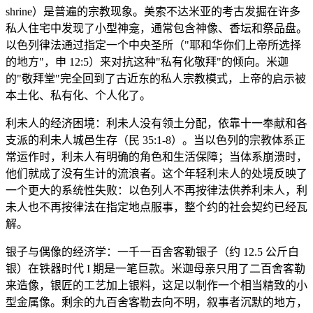
shrine）是普遍的宗教现象。美索不达米亚的考古发掘在许多
私人住宅中发现了小型神龛，通常包含神像、香坛和祭品盘。
以色列律法通过指定一个中央圣所（"耶和华你们上帝所选择
的地方"，申 12:5）来对抗这种"私有化敬拜"的倾向。米迦
的"敬拜堂"完全回到了古近东的私人宗教模式，上帝的启示被
本土化、私有化、个人化了。
利未人的经济困境：利未人没有领土分配，依靠十一奉献和各
支派的利未人城邑生存（民 35:1-8）。当以色列的宗教体系正
常运作时，利未人有明确的角色和生活保障；当体系崩溃时，
他们就成了没有生计的流浪者。这个年轻利未人的处境反映了
一个更大的系统性失败：以色列人不再按律法供养利未人，利
未人也不再按律法在指定地点服事，整个约的社会契约已经瓦
解。
银子与偶像的经济学：一千一百舍客勒银子（约 12.5 公斤白
银）在铁器时代 I 期是一笔巨款。米迦母亲只用了二百舍客勒
来造像，银匠的工艺加上银料，这足以制作一个相当精致的小
型金属像。剩余的九百舍客勒去向不明，叙事者沉默的地方，