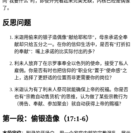
向"我要什么"时，即使外壳看起来完美无缺，内核已经是偶像
了。
反思问题
米迦用偷来的银子造偶像"献给耶和华"，母亲承诺全奉
献却只给五分之一。在你的信仰生活中，是否有"打折扣
的奉献"：嘴上承诺的比实际付出的多？
利未人放弃了在示罗事奉全以色列的使命，接受了私人
雇佣。你是否有时也把信仰的"职业化"置于"使命感"之
上，选择了更舒适的位置而非更需要你的岗位？
米迦认为有了利未人祭司就能确保上帝的祝福。你是否
也有"宗教自动售货机"的思维，认为做了某些宗教行为
（祷告、奉献、参加聚会）就自动获得上帝的赐福？
第一段：偷银造像（17:1-6）