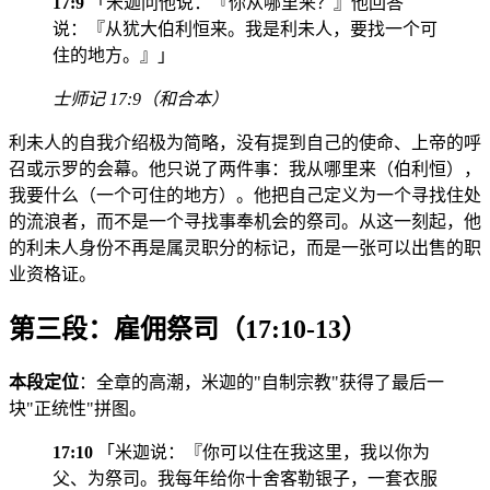
17:9
「米迦问他说：『你从哪里来？』他回答
说：『从犹大伯利恒来。我是利未人，要找一个可
住的地方。』」
士师记 17:9（和合本）
利未人的自我介绍极为简略，没有提到自己的使命、上帝的呼
召或示罗的会幕。他只说了两件事：我从哪里来（伯利恒），
我要什么（一个可住的地方）。他把自己定义为一个寻找住处
的流浪者，而不是一个寻找事奉机会的祭司。从这一刻起，他
的利未人身份不再是属灵职分的标记，而是一张可以出售的职
业资格证。
第三段：雇佣祭司（17:10-13）
本段定位
：全章的高潮，米迦的"自制宗教"获得了最后一
块"正统性"拼图。
17:10
「米迦说：『你可以住在我这里，我以你为
父、为祭司。我每年给你十舍客勒银子，一套衣服