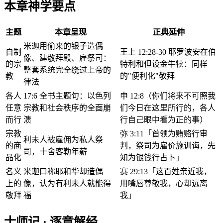
本章神学要点
主题
本章呈现
正典延伸
米迦用偷来的银子造偶
自制
王上 12:28-30 耶罗波安在伯
像、建敬拜殿、雇祭司：
的宗
特利和但设金牛犊：同样
整套系统完全绕过上帝的
教
的"便利化"敬拜
律法
各人
17:6 全书主题句：以色列
申 12:8（你们将来不可照我
任意
宗教和社会秩序的全面崩
们今日在这里所行的，各人
而行
溃
行自己眼中看为正的事）
宗教
弥 3:11「首领为贿赂行审
利未人被雇佣为私人祭
的商
判，祭司为雇价施训诲，先
司，十舍客勒年薪
品化
知为银钱行占卜」
名义
米迦口称耶和华却造偶
赛 29:13「这百姓亲近我，
上的
像，认为有利未人就能得
用嘴唇尊敬我，心却远离
敬拜
福
我」
士师记 · 逐章解经