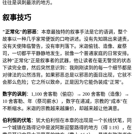
往往是讽刺最浓的地方。
叙事技巧
"正常化"的邪恶
：本章最独特的叙事手法是它的语调，整个
故事以一种几乎家常便饭的口吻讲述。没有先知跳出来谴责，
没有天使降临警告，没有审判落下。米迦偷钱、造像、雇祭
司，一切都平平静静地发生，就像一个普通家庭的日常安排。
这种"正常化"正是叙事者的武器，他让读者在毫无警觉的状态
下读完全章，然后突然意识到：我刚刚读到的每一个细节都是
对律法的公然违背。如果邪恶总是以邪恶的面目出现，它就不
会那么危险；它之所以致命，正是因为它能伪装成"正常"。
数字的讽刺
：1,100 舍客勒（偷窃）→ 200 舍客勒（造像）→
10 舍客勒、年（祭司薪水），数字在递减，宗教的"成本"在
不断缩水。米迦的宗教越来越廉价，却越来越让他满意。
伯利恒的伏笔
：犹大伯利恒在本章的出现是一个长线伏笔，同
一个城镇在路得记中是波阿斯迎娶路得的地方（得 1:19），在