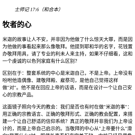
士师记 17:6（和合本）
牧者的心
米迦的故事让人不安，并非因为他做了什么惊天大罪，而是因
为他做的事看起来那么像敬拜。他提到耶和华的名字，花钱置
办敬拜用具，请了专业的利未人来主持，如果不仔细看，这和
一个虔诚的以色列家庭有什么区别？
区别在于：整套系统的中心是米迦自己，不是上帝。上帝没有
吩咐他造偶像、建敬拜殿、雇祭司，是他自己觉得这样
做"对"。他不是在回应上帝的话语，而是在设计一个让自己安
心的宗教产品。
这面镜子照向今天的教会：我们是否也有时在做"米迦的事"：
用正确的宗教语言、正确的敬拜形式、正确的教会配置，来搭
建一个让自己舒适的信仰系统？真正的敬拜并非我们为上帝设
计的，而是上帝自己启示的。当敬拜的中心从"上帝要什么"滑