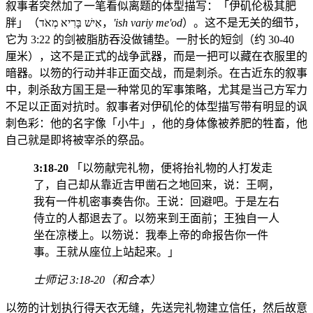
叙事者突然加了一笔看似离题的体型描写：「伊矶伦极其肥
胖」（אִישׁ בָּרִיא מְאֹד，
'ish variy me'od
）。这不是无关的细节，
它为 3:22 的剑被脂肪吞没做铺垫。一肘长的短剑（约 30-40
厘米），这不是正式的战争武器，而是一把可以藏在衣服里的
暗器。以笏的行动并非正面交战，而是刺杀。在古近东的叙事
中，刺杀敌方国王是一种常见的军事策略，尤其是当己方军力
不足以正面对抗时。叙事者对伊矶伦的体型描写带有明显的讽
刺色彩：他的名字像「小牛」，他的身体像被养肥的牲畜，他
自己就是即将被宰杀的祭品。
3:18-20
「以笏献完礼物，便将抬礼物的人打发走
了，自己却从靠近吉甲凿石之地回来，说：王啊，
我有一件机密事奏告你。王说：回避吧。于是左右
侍立的人都退去了。以笏来到王面前；王独自一人
坐在凉楼上。以笏说：我奉上帝的命报告你一件
事。王就从座位上站起来。」
士师记 3:18-20（和合本）
以笏的计划执行得天衣无缝，先送完礼物建立信任，然后故意