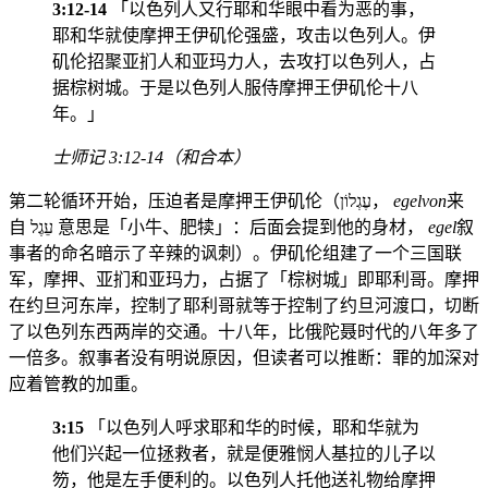
3:12-14
「以色列人又行耶和华眼中看为恶的事，
耶和华就使摩押王伊矶伦强盛，攻击以色列人。伊
矶伦招聚亚扪人和亚玛力人，去攻打以色列人，占
据棕树城。于是以色列人服侍摩押王伊矶伦十八
年。」
士师记 3:12-14（和合本）
第二轮循环开始，压迫者是摩押王伊矶伦（עֶגְלוֹן，
egelvon
来
自 עֵגֶל 意思是「小牛、肥犊」：后面会提到他的身材，
egel
叙
事者的命名暗示了辛辣的讽刺）。伊矶伦组建了一个三国联
军，摩押、亚扪和亚玛力，占据了「棕树城」即耶利哥。摩押
在约旦河东岸，控制了耶利哥就等于控制了约旦河渡口，切断
了以色列东西两岸的交通。十八年，比俄陀聂时代的八年多了
一倍多。叙事者没有明说原因，但读者可以推断：罪的加深对
应着管教的加重。
3:15
「以色列人呼求耶和华的时候，耶和华就为
他们兴起一位拯救者，就是便雅悯人基拉的儿子以
笏，他是左手便利的。以色列人托他送礼物给摩押