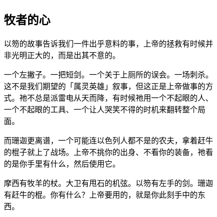
牧者的心
以笏的故事告诉我们一件出乎意料的事，上帝的拯救有时候并
非光明正大的，而是出其不意的。
一个左撇子。一把短剑。一个关于上厕所的误会。一场刺杀。
这不是我们期望的「属灵英雄」叙事，但这正是上帝做事的方
式。祂不总是派雷电从天而降，有时候祂用一个不起眼的人、
一个不起眼的工具、一个让人哭笑不得的时机来翻转整个局
面。
而珊迦更离谱，一个可能连以色列人都不是的农夫，拿着赶牛
的棍子就上了战场。上帝不挑你的出身、不看你的装备，祂看
的是你手里有什么，然后使用它。
摩西有牧羊的杖。大卫有甩石的机弦。以笏有左手的剑。珊迦
有赶牛的棍。你有什么？上帝要用的，就是你此刻手中的东
西。