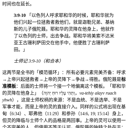
时间也在延长。
3:9-10
「以色列人呼求耶和华的时候，耶和华就为
他们兴起一位拯救者救他们，就是迦勒兄弟、基纳
斯的儿子俄陀聂。耶和华的灵降在他身上，他就作
了以色列的士师，出去争战。耶和华将美索不达米
亚王古珊利萨田交在他手中，他便胜了古珊利萨
田。」
士师记 3:9-10（和合本）
这两节是全书的「模范循环」：所有必要元素完美齐备：呼求
→上帝兴起拯救者→上帝的灵降下→争战→得胜。俄陀聂是
标
准模板
：后面的士师将一个接一个地偏离这个模板。「耶和华
的灵降在他身上」（וַתְּהִי עָלָיו רוּחַ יְהוָה，
va-tehiy alayv ruach
yhwh
），这是士师权柄的来源：不是血统、不是选举、不是
军事才能，而是上帝的灵的直接介入。同样的公式将出现在基
甸（6:34）、耶弗他（11:29）和参孙（14:6, 19; 15:14）身上，
但灵的降临与士师个人的品格是两回事。上帝的灵可以使用一
个不完美的人，但使用不等于认可。俄陀聂的独特之处在于：