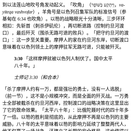
到以法莲山地吹号角发动起义。「吹角」（וַיִּתְקַע בַּשּׁוֹפָר，
va-
yiteqa vashvofar
），羊角号是以色列召集军队的标准信号（参
基甸在 6:34 也吹角）。以笏的战略眼光十分清晰，三步环环
相扣：先斩首（刺杀伊矶伦），再切断退路（控制约旦河渡
口），最后歼灭（围杀无路可退的败兵）。「把守约旦河的渡
口」：这一步至关重要。摩押人的家在约旦河东岸，切断渡口
意味着在以色列领土上的摩押驻军无路可退，只能被歼灭。
3:30
「这样摩押就被以色列人制伏了。国中太平
八十年。」
士师记 3:30（和合本）
「杀了摩押人约有一万，都是强壮的勇士，没有一人逃脱」
（前一节），这不是小规模冲突，而是全面的歼灭战。一万勇
士全部被截杀在约旦河西岸，控制渡口的战略决策在这里显出
了它的致命效果。「太平八十年」：比俄陀聂时代的四十年多
了一倍。以笏的胜利是彻底的，从此摩押不再是以色列的主要
威胁。八十年的太平意味着以笏的影响力延续了整整两代人，