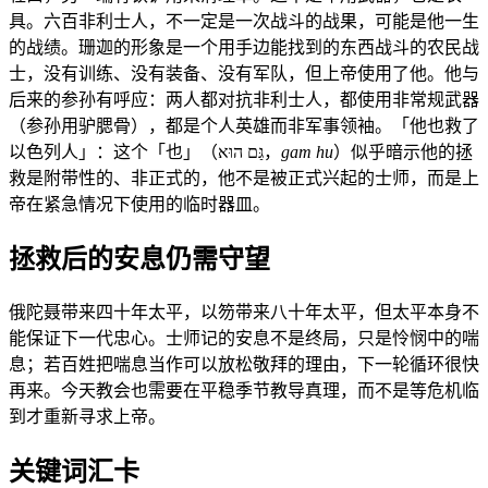
具。六百非利士人，不一定是一次战斗的战果，可能是他一生
的战绩。珊迦的形象是一个用手边能找到的东西战斗的农民战
士，没有训练、没有装备、没有军队，但上帝使用了他。他与
后来的参孙有呼应：两人都对抗非利士人，都使用非常规武器
（参孙用驴腮骨），都是个人英雄而非军事领袖。「他也救了
以色列人」：这个「也」（גַּם הוּא，
gam hu
）似乎暗示他的拯
救是附带性的、非正式的，他不是被正式兴起的士师，而是上
帝在紧急情况下使用的临时器皿。
拯救后的安息仍需守望
俄陀聂带来四十年太平，以笏带来八十年太平，但太平本身不
能保证下一代忠心。士师记的安息不是终局，只是怜悯中的喘
息；若百姓把喘息当作可以放松敬拜的理由，下一轮循环很快
再来。今天教会也需要在平稳季节教导真理，而不是等危机临
到才重新寻求上帝。
关键词汇卡