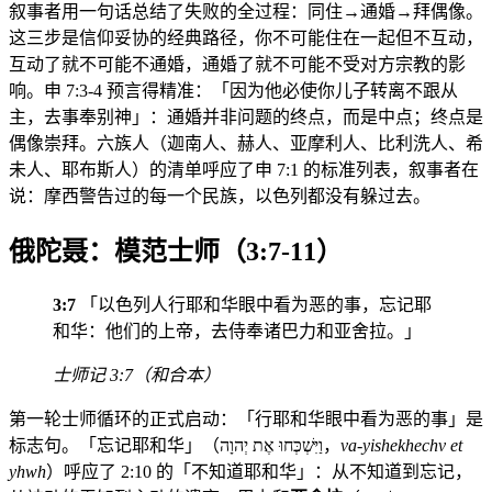
叙事者用一句话总结了失败的全过程：同住→通婚→拜偶像。
这三步是信仰妥协的经典路径，你不可能住在一起但不互动，
互动了就不可能不通婚，通婚了就不可能不受对方宗教的影
响。申 7:3-4 预言得精准：「因为他必使你儿子转离不跟从
主，去事奉别神」：通婚并非问题的终点，而是中点；终点是
偶像崇拜。六族人（迦南人、赫人、亚摩利人、比利洗人、希
未人、耶布斯人）的清单呼应了申 7:1 的标准列表，叙事者在
说：摩西警告过的每一个民族，以色列都没有躲过去。
俄陀聂：模范士师（3:7-11）
3:7
「以色列人行耶和华眼中看为恶的事，忘记耶
和华：他们的上帝，去侍奉诸巴力和亚舍拉。」
士师记 3:7（和合本）
第一轮士师循环的正式启动：「行耶和华眼中看为恶的事」是
标志句。「忘记耶和华」（וַיִּשְׁכְּחוּ אֶת יְהוָה，
va-yishekhechv et
yhwh
）呼应了 2:10 的「不知道耶和华」：从不知道到忘记，