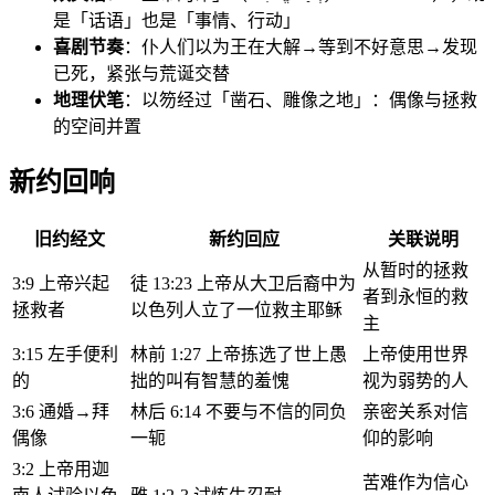
是「话语」也是「事情、行动」
喜剧节奏
：仆人们以为王在大解→等到不好意思→发现
已死，紧张与荒诞交替
地理伏笔
：以笏经过「凿石、雕像之地」：偶像与拯救
的空间并置
新约回响
旧约经文
新约回应
关联说明
从暂时的拯救
3:9 上帝兴起
徒 13:23 上帝从大卫后裔中为
者到永恒的救
拯救者
以色列人立了一位救主耶稣
主
3:15 左手便利
林前 1:27 上帝拣选了世上愚
上帝使用世界
的
拙的叫有智慧的羞愧
视为弱势的人
3:6 通婚→拜
林后 6:14 不要与不信的同负
亲密关系对信
偶像
一轭
仰的影响
3:2 上帝用迦
苦难作为信心