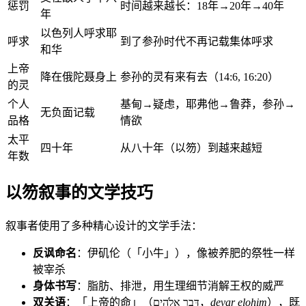
惩罚
时间越来越长：18年→20年→40年
年
以色列人呼求耶
呼求
到了参孙时代不再记载集体呼求
和华
上帝
降在俄陀聂身上
参孙的灵有来有去（14:6, 16:20）
的灵
个人
基甸→疑虑，耶弗他→鲁莽，参孙→
无负面记载
品格
情欲
太平
四十年
从八十年（以笏）到越来越短
年数
以笏叙事的文学技巧
叙事者使用了多种精心设计的文学手法：
反讽命名
：伊矶伦（「小牛」），像被养肥的祭牲一样
被宰杀
身体书写
：脂肪、排泄，用生理细节消解王权的威严
双关语
：「上帝的命」（דְּבַר אֱלֹהִים，
devar elohim
），既