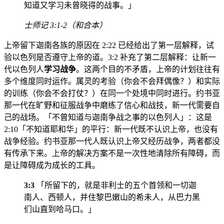
知道又学习未曾晓得的战事。」
士师记 3:1-2（和合本）
上帝留下迦南各族的原因在 2:22 已经给出了第一层解释，试
验以色列是否遵守上帝的道。3:2 补充了第二层解释：让新一
代以色列人
学习战争
。这两个目的不矛盾，上帝的计划往往有
多个维度同时运作。属灵的考验（你会不会拜偶像？）和实际
的训练（你会不会打仗？）在同一个处境中同时进行。约书亚
那一代在旷野和征服战争中磨练了信心和战技，新一代需要自
己的战场。「不曾知道与迦南争战之事的以色列人」：这是
2:10「不知道耶和华」的平行：新一代既不认识上帝，也没有
战争经验。约书亚那一代人既认识上帝又经历战争，两者都没
有传承下来。上帝的解决方案不是一次性地清除所有障碍，而
是让障碍成为成长的工具。
3:3
「所留下的，就是非利士的五个首领和一切迦
南人、西顿人，并住黎巴嫩山的希未人，从巴力黑
们山直到哈马口。」