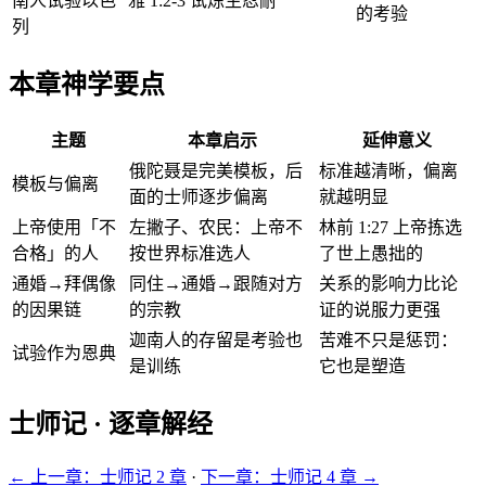
南人试验以色
雅 1:2-3 试炼生忍耐
的考验
列
本章神学要点
主题
本章启示
延伸意义
俄陀聂是完美模板，后
标准越清晰，偏离
模板与偏离
面的士师逐步偏离
就越明显
上帝使用「不
左撇子、农民：上帝不
林前 1:27 上帝拣选
合格」的人
按世界标准选人
了世上愚拙的
通婚→拜偶像
同住→通婚→跟随对方
关系的影响力比论
的因果链
的宗教
证的说服力更强
迦南人的存留是考验也
苦难不只是惩罚：
试验作为恩典
是训练
它也是塑造
士师记 · 逐章解经
← 上一章：士师记 2 章
·
下一章：士师记 4 章 →