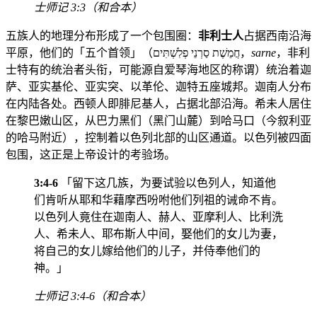
士师记 3:3（和合本）
五族人的地理分布形成了一个包围圈：
非利士人
占据西南沿海
平原，他们的「五个首领」（חֲמֵשֶׁת סַרְנֵי פְלִשְׁתִּים，
sarne
，非利
士特有的统治者头衔，可能源自爱琴海地区的称谓）统治着迦
萨、亚实基伦、亚实突、以革伦、迦特五座城邦。迦南人分布
在内陆各处。西顿人即腓尼基人，占据北部沿海。希未人居住
在黎巴嫩山区，从巴力黑们（黑门山麓）到哈马口（今叙利亚
的哈马附近），控制着以色列北部的山区通道。以色列被四面
包围，这正是上帝设计的考验场。
3:4-6
「留下这几族，为要试验以色列人，知道他
们肯听从耶和华藉摩西吩咐他们列祖的诫命不肯。
以色列人竟住在迦南人、赫人、亚摩利人、比利洗
人、希未人、耶布斯人中间，娶他们的女儿为妻，
将自己的女儿嫁给他们的儿子，并侍奉他们的
神。」
士师记 3:4-6（和合本）