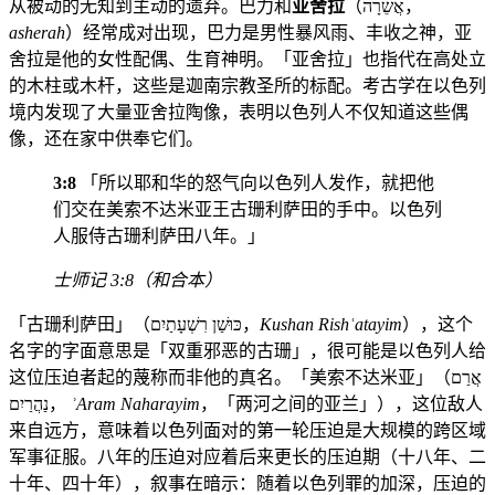
从被动的无知到主动的遗弃。巴力和
亚舍拉
（אֲשֵׁרָה，
asherah
）经常成对出现，巴力是男性暴风雨、丰收之神，亚
舍拉是他的女性配偶、生育神明。「亚舍拉」也指代在高处立
的木柱或木杆，这些是迦南宗教圣所的标配。考古学在以色列
境内发现了大量亚舍拉陶像，表明以色列人不仅知道这些偶
像，还在家中供奉它们。
3:8
「所以耶和华的怒气向以色列人发作，就把他
们交在美索不达米亚王古珊利萨田的手中。以色列
人服侍古珊利萨田八年。」
士师记 3:8（和合本）
「古珊利萨田」（כּוּשַׁן רִשְׁעָתַיִם，
Kushan Rishʿatayim
），这个
名字的字面意思是「双重邪恶的古珊」，很可能是以色列人给
这位压迫者起的蔑称而非他的真名。「美索不达米亚」（אֲרַם
נַהֲרַיִם，
ʾAram Naharayim
，「两河之间的亚兰」），这位敌人
来自远方，意味着以色列面对的第一轮压迫是大规模的跨区域
军事征服。八年的压迫对应着后来更长的压迫期（十八年、二
十年、四十年），叙事在暗示：随着以色列罪的加深，压迫的