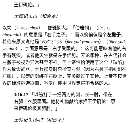
王伊矶伦。」
士师记 3:15（和合本）
以笏（אֵהוּד，
ehvd
），便雅悯人。「便雅悯」（בִּנְיָמִין，
binyamin
）的意思是「右手之子」：而以笏偏偏是个
左撇子
。
希伯来原文说他是 אִטֵּר יַד־יְמִינוֹ（
iter yad yemiynvo
）（
ʾitter yad-
yemino
），字面意思是「右手受限的」：这可能意味着他的右
手有残疾，或者他天生就是左手优势。无论哪种，在古代社会
左撇子被视为异常甚至不祥。但上帝恰恰使用了这个「缺陷」
作为致命武器，士兵搜身时只检查左侧（因为右撇子把剑绑在
左腰），以笏的剑绑在右腿上，完美躲过了安检。上帝不按世
界的标准挑选器皿，祂专门使用世界觉得不合格的人。
3:16-17
「以笏打了一把两刃的剑，长一肘，带在
右腿上衣服里面。他将礼物献给摩押王伊矶伦：原
来伊矶伦极其肥胖。」
士师记 3:16-17（和合本）