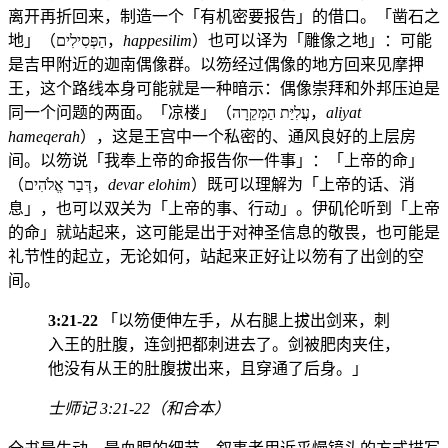
离开再折回来，制造一个「有机密要报告」的借口。「凿石之
地」（הַפְּסִילִים，
happesilim
）也可以译为「雕像之地」：可能
是吉甲附近的迦南偶像群。以笏经过偶像的地方回来见摩押
王，这个路线本身可能就是一种暗示：偶像崇拜和外邦压迫是
同一个问题的两面。「凉楼」（עֲלִיַּת הַמְּקֵרָה，
aliyat
hameqerah
），这是王宫中一个私密的、通风良好的上层房
间。以笏说「我奉上帝的命报告你一件事」：「上帝的命」
（דְּבַר אֱלֹהִים，
devar elohim
）既可以理解为「上帝的话、消
息」，也可以双关为「上帝的事、行动」。伊矶伦听到「上帝
的命」就站起来，这可能是出于对神圣信息的敬畏，也可能是
礼节性的起立，无论如何，站起来正好让以笏有了出剑的空
间。
3:21-22
「以笏便伸左手，从右腿上拔出剑来，刺
入王的肚腹，连剑把都刺进去了。剑被肥肉夹住，
他没有从王的肚腹拔出来，且穿通了后身。」
士师记 3:21-22（和合本）