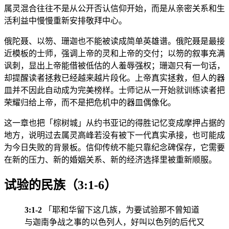
属灵混合往往不是从公开否认信仰开始，而是从亲密关系和生
活利益中慢慢重新安排敬拜中心。
俄陀聂、以笏、珊迦也不能被读成简单英雄谱。俄陀聂是最接
近模板的士师，强调上帝的灵和上帝的交付；以笏的叙事充满
讽刺，显出上帝能借被低估的人羞辱强权；珊迦只有一句话，
却提醒读者拯救已经越来越片段化。上帝真实拯救，但人的器
皿并不因此自动成为完美榜样。士师记从一开始就训练读者把
荣耀归给上帝，而不是把危机中的器皿偶像化。
这一章也把「棕树城」从约书亚记的得胜记忆变成摩押占据的
地方，说明过去属灵高峰若没有被下一代真实承接，也可能成
为今日失败的背景板。信仰传统不能只靠纪念碑保存，它需要
在新的压力、新的婚姻关系、新的经济选择里被重新顺服。
试验的民族（3:1-6）
3:1-2
「耶和华留下这几族，为要试验那不曾知道
与迦南争战之事的以色列人，好叫以色列的后代又