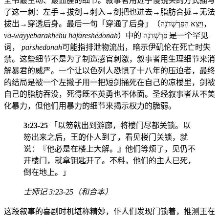
全书最生动、最血腥的细节。叙事者用近乎慢镜头的方式描写
了这一刺：左手→拔剑→刺入→剑把也进去→脂肪合拢→无法
拔出→穿透后身。最后一句「穿通了后身」（וַיֵּצֵא הַפַּרְשְׁדֹנָה，
va-wayyebarakhehu hafareshedonah
）中的 פַּרְשְׁדֹנָה 是一个罕见
词，
parshedonah
可能指排泄物流出，暗示伊矶伦在死亡时失
禁。这些细节不是为了制造感官刺激，叙事者用生理细节来消
解暴君的威严。一个让以色列人恐惧了十八年的压迫者，最终
的结局是被一个左撇子用一把短剑捅死在自己的凉楼里，剑被
自己的脂肪吞没，死得既不英勇也不体面。圣经叙事者从不美
化暴力，但他们用暴力的细节来揭示权力的脆弱。
3:23-25
「以笏就出到游廊，将楼门尽都关锁。以
笏出来之后，王的仆人到了，看见楼门关锁，就
说：『他必是在楼上大解。』他们等烦了，见仍不
开楼门，就拿钥匙开了。不料，他们的主人已死，
倒在地上。」
士师记 3:23-25（和合本）
这段叙事的喜剧时机堪称精妙，仆人们发现门锁着，推测王在