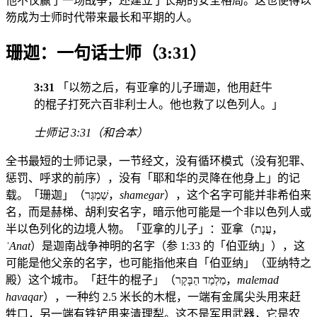
他不仅赢了一场战争，还建立了长期的安全格局。这也使得以
笏成为士师时代带来最长和平期的人。
珊迦：一句话士师（3:31）
3:31
「以笏之后，有亚拿的儿子珊迦，他用赶牛
的棍子打死六百非利士人。他也救了以色列人。」
士师记 3:31（和合本）
全书最短的士师记录，一节经文，没有循环模式（没有犯罪、
惩罚、呼求的前序），没有「耶和华的灵降在他身上」的记
载。「珊迦」（שַׁמְגַּר，
shamegar
），这个名字可能并非希伯来
名，而是赫梯、胡利安名字，暗示他可能是一个非以色列人或
半以色列化的边境人物。「亚拿的儿子」：亚拿（עֲנָת，
ʿAnat
）是迦南战争神明的名字（参 1:33 的「伯亚纳」），这
可能是他父亲的名字，也可能指他来自「伯亚纳」（亚纳特之
殿）这个城市。「赶牛的棍子」（מַלְמַד הַבָּקָר，
malemad
havaqar
），一种约 2.5 米长的木棍，一端有金属尖头用来赶
牲口，另一端有铁铲用来清理犁。这不是军用武器，它是农