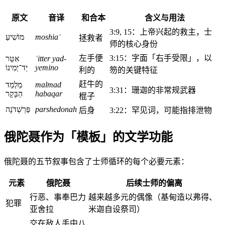
原文
音译
和合本
含义与用法
3:9, 15：上帝兴起的救主，士
מוֹשִׁיעַ
moshiaʿ
拯救者
师的核心身份
左手便
3:15：字面「右手受限」，以
אִטֵּר
ʾitter yad-
יַד־יְמִינוֹ
yemino
利的
笏的关键特征
赶牛的
מַלְמַד
malmad
3:31：珊迦的非常规武器
הַבָּקָר
habaqar
棍子
פַּרְשְׁדֹנָה
parshedonah
后身
3:22：罕见词，可能指排泄物
俄陀聂作为「模板」的文学功能
俄陀聂的五节叙事包含了士师循环的每个必要元素：
元素
俄陀聂
后续士师的偏离
行恶、事奉巴力
越来越多元的偶像（基甸造以弗得、
犯罪
亚舍拉
米迦自设祭司）
交在敌人手中八