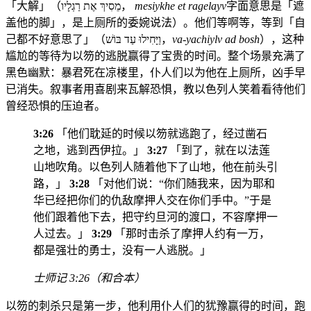
「大解」（מֵסִיךְ אֶת רַגְלָיו，
mesiykhe et ragelayv
字面意思是「遮
盖他的脚」，是上厕所的委婉说法）。他们等啊等，等到「自
己都不好意思了」（וַיָּחִילוּ עַד בּוֹשׁ，
va-yachiylv ad bosh
），这种
尴尬的等待为以笏的逃脱赢得了宝贵的时间。整个场景充满了
黑色幽默：暴君死在凉楼里，仆人们以为他在上厕所，凶手早
已消失。叙事者用喜剧来瓦解恐惧，教以色列人笑着看待他们
曾经恐惧的压迫者。
3:26
「他们耽延的时候以笏就逃跑了，经过凿石
之地，逃到西伊拉。」
3:27
「到了，就在以法莲
山地吹角。以色列人随着他下了山地，他在前头引
路，」
3:28
「对他们说：“你们随我来，因为耶和
华已经把你们的仇敌摩押人交在你们手中。”于是
他们跟着他下去，把守约旦河的渡口，不容摩押一
人过去。」
3:29
「那时击杀了摩押人约有一万，
都是强壮的勇士，没有一人逃脱。」
士师记 3:26（和合本）
以笏的刺杀只是第一步，他利用仆人们的犹豫赢得的时间，跑