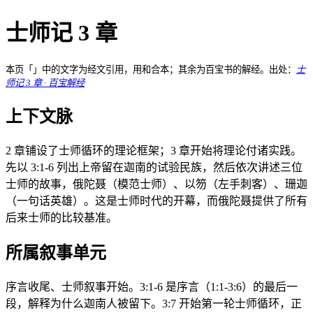
士师记 3 章
本页「」中的文字为经文引用，用和合本；其余为百宝书的解经。出处：
士
师记 3 章 · 百宝解经
上下文脉
2 章铺设了士师循环的理论框架；3 章开始将理论付诸实践。
先以 3:1-6 列出上帝留在迦南的试验民族，然后依次讲述三位
士师的故事，俄陀聂（模范士师）、以笏（左手刺客）、珊迦
（一句话英雄）。这是士师时代的开幕，而俄陀聂提供了所有
后来士师的比较基准。
所属叙事单元
序言收尾、士师叙事开始。3:1-6 是序言（1:1-3:6）的最后一
段，解释为什么迦南人被留下。3:7 开始第一轮士师循环，正