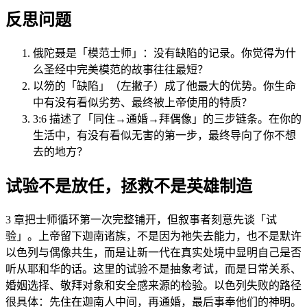
反思问题
俄陀聂是「模范士师」：没有缺陷的记录。你觉得为什
么圣经中完美模范的故事往往最短？
以笏的「缺陷」（左撇子）成了他最大的优势。你生命
中有没有看似劣势、最终被上帝使用的特质？
3:6 描述了「同住→通婚→拜偶像」的三步链条。在你的
生活中，有没有看似无害的第一步，最终导向了你不想
去的地方？
试验不是放任，拯救不是英雄制造
3 章把士师循环第一次完整铺开，但叙事者刻意先谈「试
验」。上帝留下迦南诸族，不是因为祂失去能力，也不是默许
以色列与偶像共生，而是让新一代在真实处境中显明自己是否
听从耶和华的话。这里的试验不是抽象考试，而是日常关系、
婚姻选择、敬拜对象和安全感来源的检验。以色列失败的路径
很具体：先住在迦南人中间，再通婚，最后事奉他们的神明。