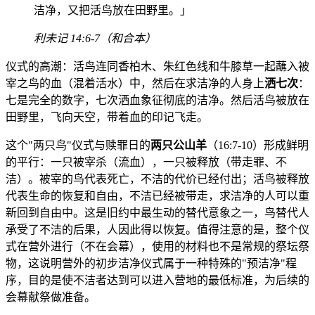
洁净，又把活鸟放在田野里。」
利未记 14:6-7（和合本）
仪式的高潮：活鸟连同香柏木、朱红色线和牛膝草一起蘸入被
宰之鸟的血（混着活水）中，然后在求洁净的人身上
洒七次
：
七是完全的数字，七次洒血象征彻底的洁净。然后活鸟被放在
田野里，飞向天空，带着血的印记飞走。
这个"两只鸟"仪式与赎罪日的
两只公山羊
（16:7-10）形成鲜明
的平行：一只被宰杀（流血），一只被释放（带走罪、不
洁）。被宰的鸟代表死亡，不洁的代价已经付出；活鸟被释放
代表生命的恢复和自由，不洁已经被带走，求洁净的人可以重
新回到自由中。这是旧约中最生动的替代意象之一，鸟替代人
承受了不洁的后果，人因此得以恢复。值得注意的是，整个仪
式在营外进行（不在会幕），使用的材料也不是常规的祭坛祭
物，这说明营外的初步洁净仪式属于一种特殊的"预洁净"程
序，目的是使不洁者达到可以进入营地的最低标准，为后续的
会幕献祭做准备。