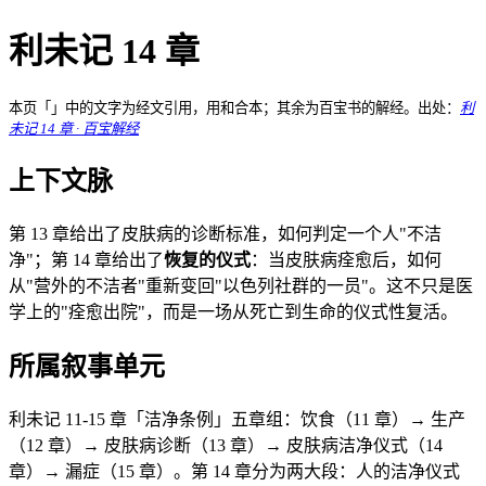
利未记 14 章
本页「」中的文字为经文引用，用和合本；其余为百宝书的解经。出处：
利
未记 14 章 · 百宝解经
上下文脉
第 13 章给出了皮肤病的诊断标准，如何判定一个人"不洁
净"；第 14 章给出了
恢复的仪式
：当皮肤病痊愈后，如何
从"营外的不洁者"重新变回"以色列社群的一员"。这不只是医
学上的"痊愈出院"，而是一场从死亡到生命的仪式性复活。
所属叙事单元
利未记 11-15 章「洁净条例」五章组：饮食（11 章）→ 生产
（12 章）→ 皮肤病诊断（13 章）→ 皮肤病洁净仪式（14
章）→ 漏症（15 章）。第 14 章分为两大段：人的洁净仪式