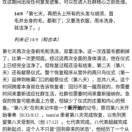
在这期间出现任何复发迹象，可以在进入社群核心之前处理。
14:9
「第七天，再把头上所有的头发与胡须、眉
毛并全身的毛，都剃了；又要洗衣服，用水洗身，
就洁净了。」
利未记 14:9（和合本）
第七天再次全身剃毛和洗涤，双重洁净。这一次连眉毛都剃掉
了，比第一次更彻底。经过这两次全面的身体清洁，他在仪式
上已经完全洁净了。但恢复过程还没有结束，第二天（第八
天）还有献祭仪式。整个恢复程序从营外的两只鸟仪式（第一
天）延伸到帐幕门口的献祭仪式（第八天），总共八天。这个
时间跨度本身就在告诉恢复者：回归不是一蹴而就的，你需要
时间来重新适应社群生活，社群也需要时间来重新接纳你。急
促的恢复可能表面上方便，但缺少了仪式的庄重和内心的预
备。"第八天"在利未记中是一个
新开始
的记号，祭司第八天开
始事奉（8:33-9:1），tsara'at 患者第八天完成恢复，以色列男
婴第八天受割礼（创 17:12）。七代表完成，八代表超越完成
的新起点，这个人不只是"回到原来的状态"，他经历了一个从