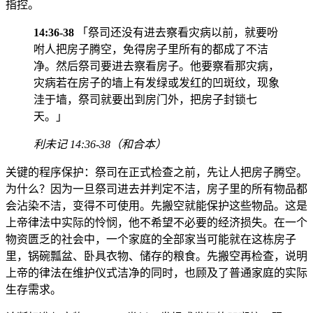
指控。
14:36-38
「祭司还没有进去察看灾病以前，就要吩
咐人把房子腾空，免得房子里所有的都成了不洁
净。然后祭司要进去察看房子。他要察看那灾病，
灾病若在房子的墙上有发绿或发红的凹斑纹，现象
洼于墙，祭司就要出到房门外，把房子封锁七
天。」
利未记 14:36-38（和合本）
关键的程序保护：祭司在正式检查之前，先让人把房子腾空。
为什么？因为一旦祭司进去并判定不洁，房子里的所有物品都
会沾染不洁，变得不可使用。先搬空就能保护这些物品。这是
上帝律法中实际的怜悯，他不希望不必要的经济损失。在一个
物资匮乏的社会中，一个家庭的全部家当可能就在这栋房子
里，锅碗瓢盆、卧具衣物、储存的粮食。先搬空再检查，说明
上帝的律法在维护仪式洁净的同时，也顾及了普通家庭的实际
生存需求。