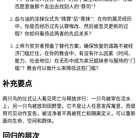
否愿意做那个走出去找别人的"祭司"？
血与油的涂抹仪式先"赎罪"后"膏抹"：在你的属灵经历
中，你是否经历过先认罪悔改、然后被圣灵更新的过
程？你如何看待这两者的先后关系？
上帝为贫穷者预备了替代方案，确保恢复的道路不被经
济门槛拦住，在你的教会中，有没有什么因素（时间、
能力、社会地位）在无形中成为弟兄姐妹参与服侍的"门
槛"？教会可以做什么来降低这些门槛？
补充要点
两只鸟的仪式让人看见死亡与释放并行：一只鸟被宰在活水
上，另一只鸟被放到田野里。它不是让人任意发挥寓意，而是
用可见动作宣告，被洁净者不再被死亡和隔离定义，可以重新
面向生命、空间和群体。
回归的层次