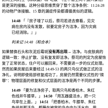
是更深的接触。这种分级思维贯穿了整个洁净条例：11:24-28
的动物尸体接触、15 章的漏症传染都遵循类似的逻辑。
14:48
「『房子墁了以后，祭司若进去察看，见灾
病在房内没有发散，就要定房子为洁净，因为灾病
已经消除。』」
利未记 14:48（和合本）
如果替换石头和灰泥后霉斑
没有再出现
→ 洁净。与皮肤病的
逻辑一致：停止扩散、没有复发即洁净。祭司的判定为房屋恢
复了正常状态，住户可以搬回来，不需要进一步的仪式处理。
然而如果房屋后来要经过 14:49-53 的两只鸟仪式做正式的洁
净礼，说明即使局部修复成功了，房屋仍然需要仪式性的"赎
罪"：物理层面的修复和仪式层面的洁净是两个不同的步骤。
14:49
「要为洁净房子，取两只鸟和香柏木、朱红
色线并牛膝草，」
14:50
「用瓦器盛活水，把一只
鸟宰在上面，」
14:51
「把香柏木、牛膝草、朱红
色线并那活鸟，都蘸在被宰的鸟血中与活水中，用