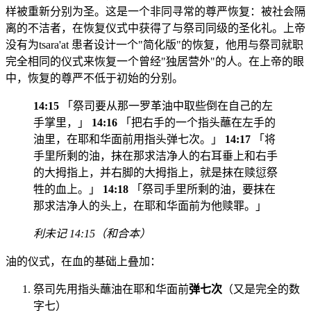
样被重新分别为圣。这是一个非同寻常的尊严恢复：被社会隔
离的不洁者，在恢复仪式中获得了与祭司同级的圣化礼。上帝
没有为tsara'at 患者设计一个"简化版"的恢复，他用与祭司就职
完全相同的仪式来恢复一个曾经"独居营外"的人。在上帝的眼
中，恢复的尊严不低于初始的分别。
14:15
「祭司要从那一罗革油中取些倒在自己的左
手掌里，」
14:16
「把右手的一个指头蘸在左手的
油里，在耶和华面前用指头弹七次。」
14:17
「将
手里所剩的油，抹在那求洁净人的右耳垂上和右手
的大拇指上，并右脚的大拇指上，就是抹在赎愆祭
牲的血上。」
14:18
「祭司手里所剩的油，要抹在
那求洁净人的头上，在耶和华面前为他赎罪。」
利未记 14:15（和合本）
油的仪式，在血的基础上叠加：
祭司先用指头蘸油在耶和华面前
弹七次
（又是完全的数
字七）