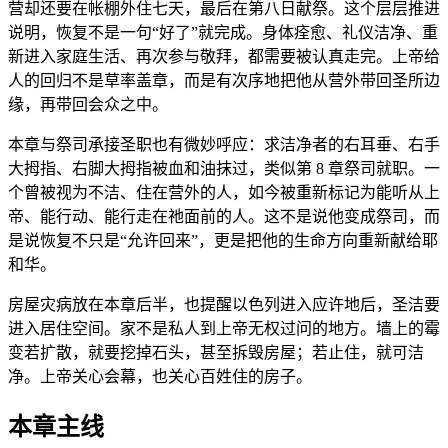
营却还要在帐棚外住七天，最后在第八日献祭。这个层层推进
说明，恢复不是一句“好了”就完成。身体痊愈、礼仪洁净、重
新进入家庭生活、再次参与敬拜，都需要被认真走完。上帝给
人的回归不是草率盖章，而是有次序地把他从营外带回圣所边
缘，再带回会众之中。
本章与祭司承接圣职也有微妙呼应：求洁净者的右耳垂、右手
大拇指、右脚大拇指被血和油抹过，类似第 8 章祭司就职。一
个曾被视为不洁、住在营外的人，如今被重新标记为能听从上
帝、能行动、能行走在祂面前的人。这不是说他变成祭司，而
是说恢复不只是“允许回来”，更是把他的生命方向重新献给耶
和华。
房屋灾病放在本章后半，也提醒以色列进入应许地后，圣洁要
进入居住空间。家不是私人到上帝无权过问的地方。墙上的霉
变若扩散，就要挖掉石头，甚至拆毁房屋；若止住，就可洁
净。上帝关心会幕，也关心百姓住的房子。
本章主线