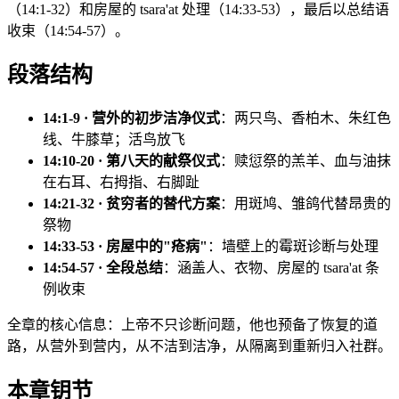
（14:1-32）和房屋的 tsara'at 处理（14:33-53），最后以总结语
收束（14:54-57）。
段落结构
14:1-9 · 营外的初步洁净仪式
：两只鸟、香柏木、朱红色
线、牛膝草；活鸟放飞
14:10-20 · 第八天的献祭仪式
：赎愆祭的羔羊、血与油抹
在右耳、右拇指、右脚趾
14:21-32 · 贫穷者的替代方案
：用斑鸠、雏鸽代替昂贵的
祭物
14:33-53 · 房屋中的"疮病"
：墙壁上的霉斑诊断与处理
14:54-57 · 全段总结
：涵盖人、衣物、房屋的 tsara'at 条
例收束
全章的核心信息：上帝不只诊断问题，他也预备了恢复的道
路，从营外到营内，从不洁到洁净，从隔离到重新归入社群。
本章钥节