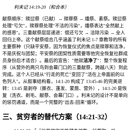
利未记 14:19-20（和合本）
献祭顺序：赎愆祭（已献）→ 赎罪祭 → 燔祭、素祭。赎愆祭
处理"亏欠"，赎罪祭处理"不洁的污染"，燔祭表达"全然献上
的感恩"。三重献祭层层递进：偿还亏欠 → 洁除污染 → 全人
回归上帝。这个献祭组合几乎涵盖了利未记 1-7 章教导的所有
主要祭种（只缺平安祭，因为恢复仪式的焦点是赎罪和洁净，
不是庆祝与团契；平安祭的团契性质需要等他完全恢复社群成
员身份后才适合）。最后的宣告："他就
洁净了
"：整个恢复程
序（从营外的两只鸟到会幕门口的三重献祭，跨越八天）到此
完成。这个人已经从"行走的死亡"变回了"活在上帝面前的以
色列人"。从叙事结构看，14:1-20 构成了 13:45-46 的完美逆
转：13:45 是剥夺（撕衣、蓬发、蒙唇、营外），14:1-20 是恢
复（洗衣、剃毛、献祭、会幕门口）。利未记的设计不是单向
的惩罚通道，而是一个完整的"出去-回来"循环。
三、贫穷者的替代方案（14:21-32）