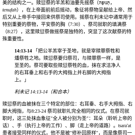
美的结构之一。赎愆祭的羊羔和油要先摇祭（
תְּנוּפָה
，
tenufah
），在上帝面前前后摇动，象征将祭物呈献给上帝、然
后又从上帝手中接回来供祭司使用。摇祭在利未记中通常用于
特别重要的祭物，平安祭的胸（7:30）、祭司就职的填满祭
（8:27），这里赎愆祭做摇祭是独特的，突显了这次献祭的特
殊重要性。
14:13-14
「把公羊羔宰于圣地，就是宰赎罪祭牲和
燔祭牲之地。赎愆祭要归祭司，与赎罪祭一样，是
至圣的。祭司要取些赎愆祭牲的血，抹在求洁净人
的右耳垂上和右手的大拇指上并右脚的大拇指
上。」
利未记 14:13-14（和合本）
赎愆祭的血被抹在三个特定的部位：右耳垂、右手大拇指、右
脚大拇指，与8:23-24 祭司就职礼完全相同的仪式。在祭司就
职时，这三处抹血象征"全人被分别为圣"：耳朵（聆听上帝的
话）、手（执行上帝的工作）、脚（走上帝的道路）。tsara'at
患者接受同样的仪式，他不是被"修补回原样"，而是像祭司一