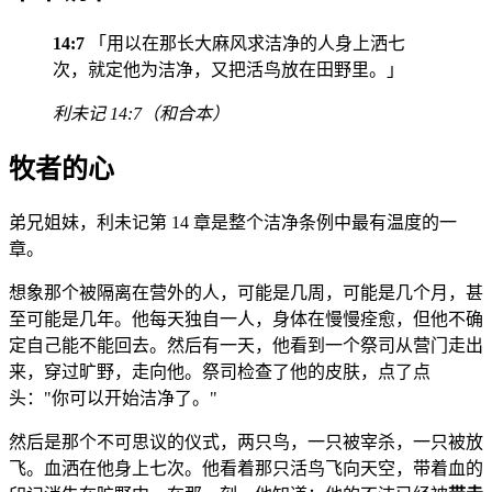
14:7
「用以在那长大麻风求洁净的人身上洒七
次，就定他为洁净，又把活鸟放在田野里。」
利未记 14:7（和合本）
牧者的心
弟兄姐妹，利未记第 14 章是整个洁净条例中最有温度的一
章。
想象那个被隔离在营外的人，可能是几周，可能是几个月，甚
至可能是几年。他每天独自一人，身体在慢慢痊愈，但他不确
定自己能不能回去。然后有一天，他看到一个祭司从营门走出
来，穿过旷野，走向他。祭司检查了他的皮肤，点了点
头："你可以开始洁净了。"
然后是那个不可思议的仪式，两只鸟，一只被宰杀，一只被放
飞。血洒在他身上七次。他看着那只活鸟飞向天空，带着血的