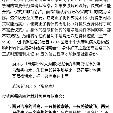
祭司的首要任务是确认痊愈，如果皮肤病还没好，仪式就不能
开始。仪式并非"治疗"，而是"确认治疗已经完成"后的恢复程
序。这个区分至关重要，它防止了将仪式魔术化（好像祭司念
咒就能治病），也防止了将仪式无用化（好像只要身体好了就
不需要仪式）。身体的痊愈和仪式的洁净是两件不同的事，都
不可或缺。乃缦将军在约旦河中浸洗七次后身体痊愈（王下
5:14），但耶稣在路加福音 17:14 医治十个大麻风病人后仍然
吩咐他们"去把身体给祭司察看"：身体好了之后还需要祭司的
正式判定和利未记 14 章的仪式程序才能恢复社群身份。
14:4-5
「就要吩咐人为那求洁净的拿两只洁净的活
鸟和香柏木、朱红色线并牛膝草来。祭司要吩咐用
瓦器盛活水，把一只鸟宰在上面。」
利未记 14:4-5（和合本）
仪式所需的四种材料极具象征意义：
两只洁净的活鸟，一只将被宰杀，一只将被放飞，两只
鸟代表了一个完整的叙事
：死亡与释放。"洁净的"：不