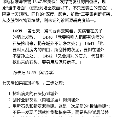
诊断标准与衣物 13:47-59类似：发绿或发红的凹斑纹，现
象"洼于墙面"（侵蚀到墙壁表面以下，不只是表面的变色），
隔离七天观察。同样的"深度、颜色、扩散"三要素判断框架，
从皮肤到衣物到墙壁，利未记的诊断逻辑高度统一。
14:39
「第七天，祭司要再去察看，灾病若在房子
的墙上发散，」
14:40
「就要吩咐人把那有灾病的
石头挖出来，扔在城外不洁净之处；」
14:41
「也
要叫人刮房内的四围，所刮掉的灰泥，要倒在城外
不洁净之处；」
14:42
「又要用别的石头，代替那
挖出来的石头，要另用灰泥墁房子。」
利未记 14:39（和合本）
七天后如果霉斑扩散 → 三步处理：
挖出病变的石头扔到城外
刮掉全部灰泥（内墙涂层）倒到城外
用新石头和新灰泥重建。这是一次局部的"拆除重建"：
不是一发现问题就推倒整栋房子，而是先尝试局部替