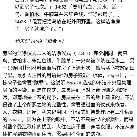
以洒房子七次。」
14:52
「要用鸟血、活水、活
鸟、香柏木、牛膝草并朱红色线，洁净那房子。」
14:53
「但要把活鸟放在城外田野里。这样洁净房
子，房子就洁净了。”」
利未记 14:49（和合本）
房屋的洁净仪式与人的洁净仪式（14:4-7）
完全相同
：两只
鸟、香柏木、朱红色线、牛膝草；一只鸟被宰杀在活水上，另
一只连同其他材料蘸血后在房子上洒七次，然后活鸟被放到田
野里。最引人注目的用语是"为房子赎罪"（
כִּפֶּר
，
kipper
），一
栋房子也需要"赎罪"。这说明
tsara'at
造成的不洁不只是物理
层面的污染，而是在仪式、属灵层面上对上帝所赐之地的玷
污。迦南地是上帝的赐予，房屋是在上帝的地上建造的，不洁
侵蚀了上帝所赐之物的完整性，需要通过血的仪式来恢复。
人、衣物、房屋，利未记用同一个仪式框架处理所有三个层面
的 tsara'at，因为在上帝的眼中，不洁不只是"人的问题"，而是
对整个受造秩序的扰乱。人住在房子里，穿着衣服，不洁从身
体扩展到衣物再到住所，需要同样全面的洁净。