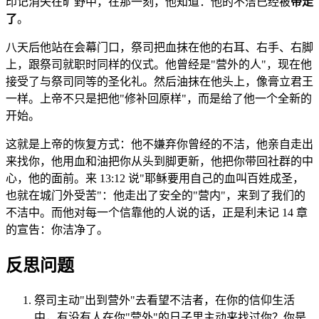
印记消失在旷野中，在那一刻，他知道：他的不洁已经被
带走
了
。
八天后他站在会幕门口，祭司把血抹在他的右耳、右手、右脚
上，跟祭司就职时同样的仪式。他曾经是"营外的人"，现在他
接受了与祭司同等的圣化礼。然后油抹在他头上，像膏立君王
一样。上帝不只是把他"修补回原样"，而是给了他一个全新的
开始。
这就是上帝的恢复方式：他不嫌弃你曾经的不洁，他亲自走出
来找你，他用血和油把你从头到脚更新，他把你带回社群的中
心，他的面前。来 13:12 说"耶稣要用自己的血叫百姓成圣，
也就在城门外受苦"：他走出了安全的"营内"，来到了我们的
不洁中。而他对每一个信靠他的人说的话，正是利未记 14 章
的宣告：你洁净了。
反思问题
祭司主动"出到营外"去看望不洁者，在你的信仰生活
中，有没有人在你"营外"的日子里主动来找过你？你是