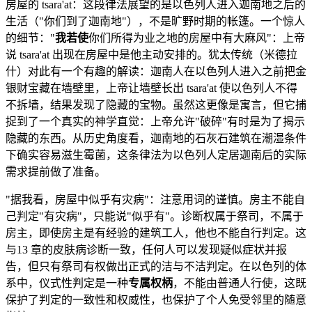
房屋的 tsara'at：这段律法展望的是以色列人进入迦南地之后的
生活（"你们到了迦南地"），不是旷野时期的帐篷。一个惊人
的细节："
我若使
你们所得为业之地的房屋中有大麻风"：上帝
说 tsara'at 出现在房屋中是他主动安排的。犹太传统（米德拉
什）对此有一个有趣的解读：迦南人在以色列人进入之前把金
银财宝藏在墙壁里，上帝让墙壁长出 tsara'at 使以色列人不得
不拆墙，结果发现了隐藏的宝物。虽然这更像是寓言，但它捕
捉到了一个真实的神学直觉：上帝允许"破碎"有时是为了揭示
隐藏的东西。从历史角度看，迦南地的石灰石建筑在潮湿条件
下确实容易滋生霉菌，这条律法为以色列人定居迦南后的实际
需求提前做了准备。
"据我看，房屋中似乎有灾病"：注意用词的谨慎。房主不能自
己判定"有灾病"，只能说"似乎有"。诊断权属于祭司，不属于
房主，即使房主是有经验的建筑工人，他也不能自行判定。这
与13 章的皮肤病诊断一致，任何人可以发现疑似症状并报
告，但只有祭司有权做出正式的洁与不洁判定。在以色列的体
系中，仪式性判定是一种
专属权柄
，不能由普通人行使，这既
保护了判定的一致性和权威性，也保护了个人免受邻里的随意