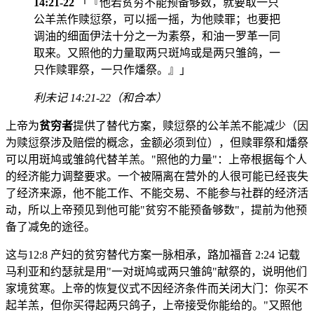
14:21-22
「『他若贫穷不能预备够数，就要取一只
公羊羔作赎愆祭，可以摇一摇，为他赎罪；也要把
调油的细面伊法十分之一为素祭，和油一罗革一同
取来。又照他的力量取两只斑鸠或是两只雏鸽，一
只作赎罪祭，一只作燔祭。』」
利未记 14:21-22（和合本）
上帝为
贫穷者
提供了替代方案，赎愆祭的公羊羔不能减少（因
为赎愆祭涉及赔偿的概念，金额必须到位），但赎罪祭和燔祭
可以用斑鸠或雏鸽代替羊羔。"照他的力量"：上帝根据每个人
的经济能力调整要求。一个被隔离在营外的人很可能已经丧失
了经济来源，他不能工作、不能交易、不能参与社群的经济活
动，所以上帝预见到他可能"贫穷不能预备够数"，提前为他预
备了减免的途径。
这与12:8 产妇的贫穷替代方案一脉相承，路加福音 2:24 记载
马利亚和约瑟就是用"一对斑鸠或两只雏鸽"献祭的，说明他们
家境贫寒。上帝的恢复仪式不因经济条件而关闭大门：你买不
起羊羔，但你买得起两只鸽子，上帝接受你能给的。"又照他