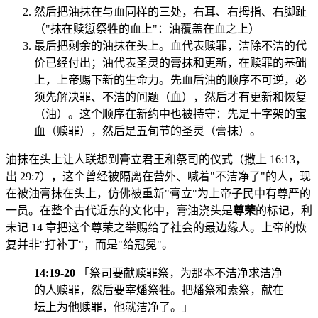
然后把油抹在与血同样的三处，右耳、右拇指、右脚趾
（"抹在赎愆祭牲的血上"：油覆盖在血之上）
最后把剩余的油抹在头上。血代表赎罪，洁除不洁的代
价已经付出；油代表圣灵的膏抹和更新，在赎罪的基础
上，上帝赐下新的生命力。先血后油的顺序不可逆，必
须先解决罪、不洁的问题（血），然后才有更新和恢复
（油）。这个顺序在新约中也被持守：先是十字架的宝
血（赎罪），然后是五旬节的圣灵（膏抹）。
油抹在头上让人联想到膏立君王和祭司的仪式（撒上 16:13，
出 29:7），这个曾经被隔离在营外、喊着"不洁净了"的人，现
在被油膏抹在头上，仿佛被重新"膏立"为上帝子民中有尊严的
一员。在整个古代近东的文化中，膏油浇头是
尊荣
的标记，利
未记 14 章把这个尊荣之举赐给了社会的最边缘人。上帝的恢
复并非"打补丁"，而是"给冠冕"。
14:19-20
「祭司要献赎罪祭，为那本不洁净求洁净
的人赎罪，然后要宰燔祭牲。把燔祭和素祭，献在
坛上为他赎罪，他就洁净了。」