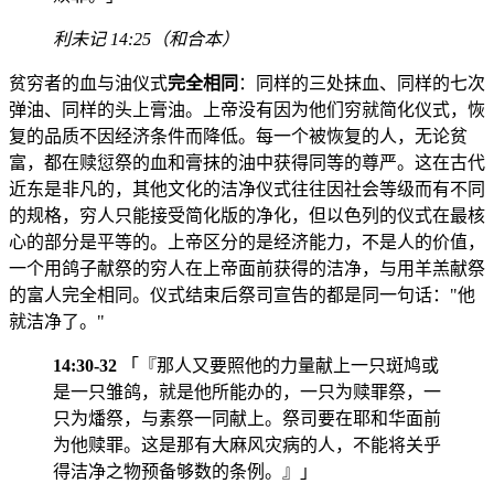
利未记 14:25（和合本）
贫穷者的血与油仪式
完全相同
：同样的三处抹血、同样的七次
弹油、同样的头上膏油。上帝没有因为他们穷就简化仪式，恢
复的品质不因经济条件而降低。每一个被恢复的人，无论贫
富，都在赎愆祭的血和膏抹的油中获得同等的尊严。这在古代
近东是非凡的，其他文化的洁净仪式往往因社会等级而有不同
的规格，穷人只能接受简化版的净化，但以色列的仪式在最核
心的部分是平等的。上帝区分的是经济能力，不是人的价值，
一个用鸽子献祭的穷人在上帝面前获得的洁净，与用羊羔献祭
的富人完全相同。仪式结束后祭司宣告的都是同一句话："他
就洁净了。"
14:30-32
「『那人又要照他的力量献上一只斑鸠或
是一只雏鸽，就是他所能办的，一只为赎罪祭，一
只为燔祭，与素祭一同献上。祭司要在耶和华面前
为他赎罪。这是那有大麻风灾病的人，不能将关乎
得洁净之物预备够数的条例。』」