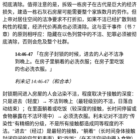
彻底清除。值得注意的是，拆毁一栋房子在古代是巨大的经济
损失，建造一栋石灰石房屋可能需要整个家族数月的劳作。但
上帝对居住空间的洁净要求不打折扣，如果不洁已经扩散到结
构性的程度，经济代价再高也必须清除。这与亚干事件（书 7
章）的原则相呼应：隐藏在以色列营中的不洁、犯罪必须被彻
底清除，否则会危及整个社群。
14:46-47
「在房子封锁的时候，进去的人必不洁净
到晚上。在房子里躺着的必洗衣服；在房子里吃饭
的也必洗衣服。」
利未记 14:46-47（和合本）
封锁期间进入房屋的人会沾染不洁，程度取决于接触的深度：
只是进去（轻度）→ 不洁到晚上（最轻级别的不洁，日落自
动结束）；在里面躺着或吃饭（较深度的接触，长时间停留或
食物暴露在不洁环境中）→ 必须洗衣服。利未记对不洁的"传
染性"有精细的分级，不是所有接触都造成同等程度的不
洁。"进去"（经过）是最轻的接触，"躺着"（长时间身体接触
封闭空间的空气和表面）和"吃饭"（在不洁空间中摄入食物）