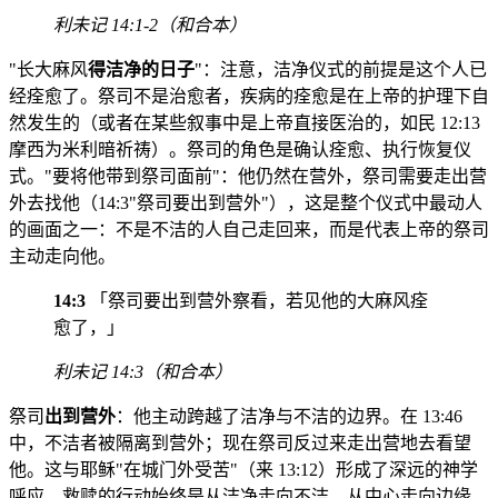
利未记 14:1-2（和合本）
"长大麻风
得洁净的日子
"：注意，洁净仪式的前提是这个人已
经痊愈了。祭司不是治愈者，疾病的痊愈是在上帝的护理下自
然发生的（或者在某些叙事中是上帝直接医治的，如民 12:13
摩西为米利暗祈祷）。祭司的角色是确认痊愈、执行恢复仪
式。"要将他带到祭司面前"：他仍然在营外，祭司需要走出营
外去找他（14:3"祭司要出到营外"），这是整个仪式中最动人
的画面之一：不是不洁的人自己走回来，而是代表上帝的祭司
主动走向他。
14:3
「祭司要出到营外察看，若见他的大麻风痊
愈了，」
利未记 14:3（和合本）
祭司
出到营外
：他主动跨越了洁净与不洁的边界。在 13:46
中，不洁者被隔离到营外；现在祭司反过来走出营地去看望
他。这与耶稣"在城门外受苦"（来 13:12）形成了深远的神学
呼应，救赎的行动始终是从洁净走向不洁、从中心走向边缘。