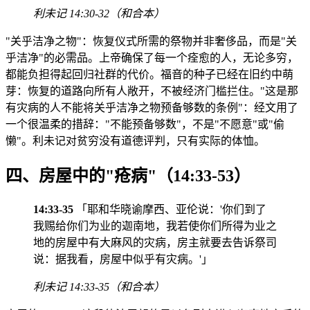
利未记 14:30-32（和合本）
"关乎洁净之物"：恢复仪式所需的祭物并非奢侈品，而是"关
乎洁净"的必需品。上帝确保了每一个痊愈的人，无论多穷，
都能负担得起回归社群的代价。福音的种子已经在旧约中萌
芽：恢复的道路向所有人敞开，不被经济门槛拦住。"这是那
有灾病的人不能将关乎洁净之物预备够数的条例"：经文用了
一个很温柔的措辞："不能预备够数"，不是"不愿意"或"偷
懒"。利未记对贫穷没有道德评判，只有实际的体恤。
四、房屋中的"疮病"（14:33-53）
14:33-35
「耶和华晓谕摩西、亚伦说：'你们到了
我赐给你们为业的迦南地，我若使你们所得为业之
地的房屋中有大麻风的灾病，房主就要去告诉祭司
说：据我看，房屋中似乎有灾病。'」
利未记 14:33-35（和合本）