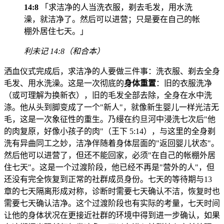
14:8
「求洁净的人当洗衣服，剃去毛发，用水洗
澡，就洁净了。然后可以进营；只是要在自己的帐
棚外居住七天。」
利未记 14:8（和合本）
洒血仪式完成后，求洁净的人要做三件事：洗衣服、剃去全身
毛发、用水洗澡。这是一次彻底的
身体重置
：旧的衣服洗净
（或可理解为换新衣），旧的毛发全部去除，全身在水中洗
涤。他从头到脚变成了一个"新人"，就像新生婴儿一样光洁无
毛，这是一次象征性的重生。乃缦在约旦河中浸洗七次后"他
的肉复原，好像小孩子的肉"（王下 5:14），与这里的全身剃
洗有异曲同工之妙，洁净伴随着身体层面的"返回婴儿状态"。
然后他可以进营了，但还不能回家，必须"在自己的帐棚外居
住七天"。这是一个过渡阶段，他已经不再是"营外的人"，但
还没有完全恢复到正常的社群成员身份。七天的等待期与13
章的七天隔离形成对称，诊断时需要七天确认不洁，恢复时也
需要七天确认洁净。这个过渡阶段也有实际的考量，七天时间
让他的身体状况在更接近社群的环境中得到进一步确认，如果