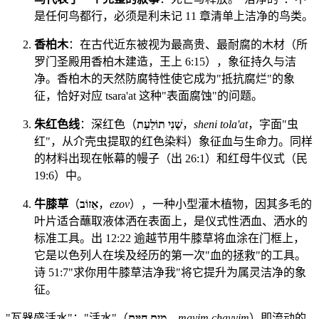
是任何鸟都行，必须是利未记 11 章清单上洁净的鸟类。
香柏木
：在古代近东被视为最高贵、最耐腐的木材（所
罗门圣殿用香柏木建造，王上 6:15），象征持久与洁
净。香柏木的天然防腐特性使它成为"抵抗腐烂"的象
征，恰好对应 tsara'at 这种"表面腐蚀"的问题。
朱红色线
：深红色（
שְׁנִי תוֹלַעַת
，
sheni tola'at
，字面"虫
红"，从介壳虫提取的红色染料）象征血与生命力。同样
的材料出现在帐幕的幔子（出 26:1）和红母牛仪式（民
19:6）中。
牛膝草
（
אֵזוֹב
，
ezov
），一种小型灌木植物，因其多毛的
叶片适合蘸取液体洒在表面上，是仪式性洒血、洒水的
标准工具。出 12:22 逾越节用牛膝草将血涂在门框上，
它是以色列人在埃及经历的第一次"血的拯救"的工具。
诗 51:7"求你用牛膝草洁净我"将它提升为属灵洁净的象
征。
"瓦器盛活水"："活水"（
מַיִם חַיִּים
，
mayim chayyim
）即流动的