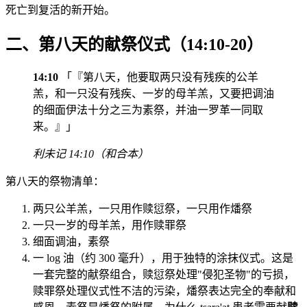
死亡到复活的新开始。
二、第八天的献祭仪式（14:10-20）
14:10
「『第八天，他要取两只没有残疾的公羊
羔，和一只没有残疾、一岁的母羊羔，又要把调油
的细面伊法十分之三为素祭，并油一罗革一同取
来。』」
利未记 14:10（和合本）
第八天的祭物清单：
两只公羊羔，一只用作赎愆祭，一只用作燔祭
一只一岁的母羊羔，用作赎罪祭
细面调油，素祭
一 log 油（约 300 毫升），用于独特的涂抹仪式。这是
一套完整的献祭组合，赎愆祭处理"侵犯圣物"的亏损，
赎罪祭处理仪式性不洁的污染，燔祭表达完全的奉献和