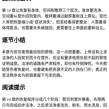
第 14 章让恢复有身体、空间和敬拜三个层次。身体要洗净，
空间要从营外回到营内，敬拜要通过献祭重新连上祭坛。现代
人常把恢复缩小成“症状消失”，但圣经看得更整全：人需要身
体得医治，也需要关系被接回，更需要在上帝面前重新站立。
逐节小结
本章为贫穷者预备较轻的祭物，这一点很重要。上帝没有让求
洁净的人因贫穷而卡在营外，也没有要求他用负担不起的祭牲
证明诚意。洁净的道路有严肃程序，却也有怜悯弹性。今天帮
助受伤者恢复时，也要避免把资源不足的人挡在门外；真正的
圣洁秩序会为软弱者留下可走的路。
阅读提示
第 14 章的恢复程序分成几个阶段：祭司到营外察看，先用两
只鸟完成初步洁净，之后求洁净者洗衣、剃毛、用水洗身，回