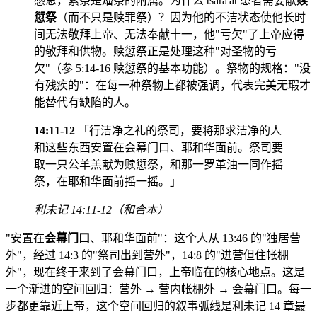
感恩，素祭是燔祭的附属。为什么 tsara'at 患者需要献
赎
愆祭
（而不只是赎罪祭）？因为他的不洁状态使他长时
间无法敬拜上帝、无法奉献十一，他"亏欠"了上帝应得
的敬拜和供物。赎愆祭正是处理这种"对圣物的亏
欠"（参 5:14-16 赎愆祭的基本功能）。祭物的规格："没
有残疾的"：在每一种祭物上都被强调，代表完美无瑕才
能替代有缺陷的人。
14:11-12
「行洁净之礼的祭司，要将那求洁净的人
和这些东西安置在会幕门口、耶和华面前。祭司要
取一只公羊羔献为赎愆祭，和那一罗革油一同作摇
祭，在耶和华面前摇一摇。」
利未记 14:11-12（和合本）
"安置在
会幕门口
、耶和华面前"：这个人从 13:46 的"独居营
外"，经过 14:3 的"祭司出到营外"，14:8 的"进营但住帐棚
外"，现在终于来到了会幕门口，上帝临在的核心地点。这是
一个渐进的空间回归：营外 → 营内帐棚外 → 会幕门口。每一
步都更靠近上帝，这个空间回归的叙事弧线是利未记 14 章最