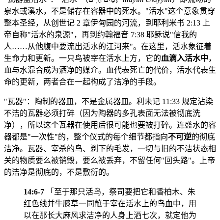
泉水或溪水，不是储存在容器中的死水。"活水"这个意象贯穿
整本圣经，从创世记 2 章伊甸园的河流，到耶利米书 2:13 上
帝自称"活水的泉源"，再到约翰福音 7:38 耶稣说"信我的
人……从他腹中要流出活水的江河来"。在这里，活水象征着
生命力和更新。一只鸟被宰在活水上方，它的
血滴入活水中
，
血与水混合成为洒净的媒介。血代表死亡的代价，活水代表生
命的更新，两者合在一起构成了洁净的手段。
"瓦器"：陶制的器皿，不是金属器皿。利未记 11:33 规定沾染
不洁的瓦器必须打碎（因为陶器的多孔表面无法被彻底洗
净），所以这个瓦器在使用后很可能也要被打碎。连盛水的容
器都是"一次性"的，整个仪式的每个细节都指向
不可逆
的彻底
洁净。瓦器、宰杀的鸟、剃下的毛发，一切与旧的不洁状态相
关的物质要么被销毁，要么被丢弃，不留任何"回头路"。上帝
的洁净是彻底的，不是敷衍的。
14:6-7
「至于那只活鸟，祭司要把它和香柏木、朱
红色线并牛膝草一同蘸于宰在活水上的鸟血中，用
以在那长大麻风求洁净的人身上洒七次，就定他为