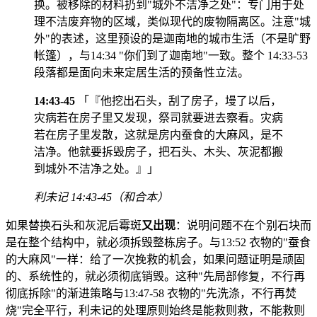
换。被移除的材料扔到"城外不洁净之处"：专门用于处
理不洁废弃物的区域，类似现代的废物隔离区。注意"城
外"的表述，这里预设的是迦南地的城市生活（不是旷野
帐篷），与14:34 "你们到了迦南地"一致。整个 14:33-53
段落都是面向未来定居生活的预备性立法。
14:43-45
「『他挖出石头，刮了房子，墁了以后，
灾病若在房子里又发现，祭司就要进去察看。灾病
若在房子里发散，这就是房内蚕食的大麻风，是不
洁净。他就要拆毁房子，把石头、木头、灰泥都搬
到城外不洁净之处。』」
利未记 14:43-45（和合本）
如果替换石头和灰泥后霉斑
又出现
：说明问题不在个别石块而
是在整个结构中，就必须拆毁整栋房子。与13:52 衣物的"蚕食
的大麻风"一样：给了一次挽救的机会，如果问题证明是顽固
的、系统性的，就必须彻底销毁。这种"先局部修复，不行再
彻底拆除"的渐进策略与13:47-58 衣物的"先洗涤，不行再焚
烧"完全平行，利未记的处理原则始终是能救则救，不能救则