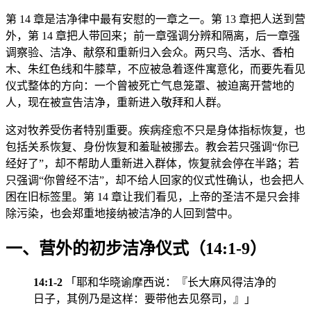
第 14 章是洁净律中最有安慰的一章之一。第 13 章把人送到营
外，第 14 章把人带回来；前一章强调分辨和隔离，后一章强
调察验、洁净、献祭和重新归入会众。两只鸟、活水、香柏
木、朱红色线和牛膝草，不应被急着逐件寓意化，而要先看见
仪式整体的方向：一个曾被死亡气息笼罩、被迫离开营地的
人，现在被宣告洁净，重新进入敬拜和人群。
这对牧养受伤者特别重要。疾病痊愈不只是身体指标恢复，也
包括关系恢复、身份恢复和羞耻被挪去。教会若只强调“你已
经好了”，却不帮助人重新进入群体，恢复就会停在半路；若
只强调“你曾经不洁”，却不给人回家的仪式性确认，也会把人
困在旧标签里。第 14 章让我们看见，上帝的圣洁不是只会排
除污染，也会郑重地接纳被洁净的人回到营中。
一、营外的初步洁净仪式（14:1-9）
14:1-2
「耶和华晓谕摩西说：『长大麻风得洁净的
日子，其例乃是这样：要带他去见祭司，』」