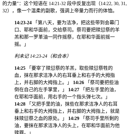
的力量"：这个短语在 14:21-32 段中反复出现（14:22, 30, 31,
32），像一个温柔的副歌，强调上帝量力而行的体恤。
14:23-24
「第八天，要为洁净，把这些带到会幕门
口、耶和华面前，交给祭司。祭司要把赎愆祭的羊
羔和那一罗革油一同作摇祭，在耶和华面前摇一
摇。」
利未记 14:23-24（和合本）
14:25
「要宰了赎愆祭的羊羔，取些赎愆祭牲的
血，抹在那求洁净人的右耳垂上和右手的大拇指
上，并右脚的大拇指上。」
14:26
「祭司要把些油
倒在自己的左手掌里，」
14:27
「把左手里的油，
在耶和华面前，用右手的一个指头弹七次。」
14:28
「又把手里的油，抹些在那求洁净人的右耳
垂上和右手的大拇指上，并右脚的大拇指上，就是
抹赎愆祭之血的原处。」
14:29
「祭司手里所剩的
油，要抹在那求洁净人的头上，在耶和华面前为他
赎罪。」