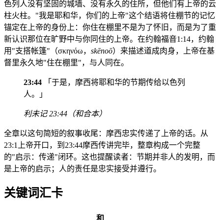
色列人没有坚固的城墙、没有永久的住所，但他们有上帝的云
柱火柱。"我是耶和华，你们的上帝"这个结语将住棚节的记忆
锚定在上帝的身份上：你住在棚里不是为了怀旧，而是为了重
新认识那位在旷野中与你同住的上帝。在约翰福音1:14，约翰
用"支搭帐篷"（σκηνόω，
skēnoō
）来描述道成肉身，上帝在基
督里永久地"住在棚里"，与人同在。
23:44
「于是，摩西将耶和华的节期传给以色列
人。」
利未记 23:44（和合本）
全章以这句简短的叙事收尾：摩西忠实传递了上帝的话。从
23:1上帝开口，到23:44摩西传讲完毕，整章构成一个完整
的"启示：传递"闭环。这也提醒读者：节期并非人的发明，而
是上帝的启示；人的责任是忠实接受并遵行。
关键词汇卡
和