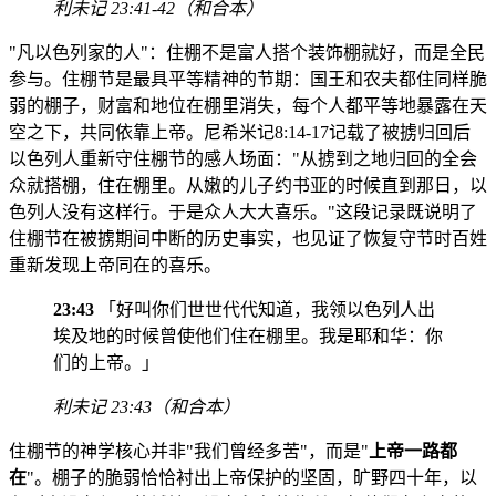
利未记 23:41-42（和合本）
"凡以色列家的人"：住棚不是富人搭个装饰棚就好，而是全民
参与。住棚节是最具平等精神的节期：国王和农夫都住同样脆
弱的棚子，财富和地位在棚里消失，每个人都平等地暴露在天
空之下，共同依靠上帝。尼希米记8:14-17记载了被掳归回后
以色列人重新守住棚节的感人场面："从掳到之地归回的全会
众就搭棚，住在棚里。从嫩的儿子约书亚的时候直到那日，以
色列人没有这样行。于是众人大大喜乐。"这段记录既说明了
住棚节在被掳期间中断的历史事实，也见证了恢复守节时百姓
重新发现上帝同在的喜乐。
23:43
「好叫你们世世代代知道，我领以色列人出
埃及地的时候曾使他们住在棚里。我是耶和华：你
们的上帝。」
利未记 23:43（和合本）
住棚节的神学核心并非"我们曾经多苦"，而是"
上帝一路都
在
"。棚子的脆弱恰恰衬出上帝保护的坚固，旷野四十年，以