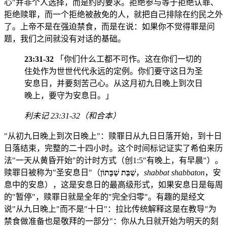
心"并非个人选择，而是约的要求。拒绝参与等于拒绝认罪、
拒绝赎罪，而一个拒绝被赦免的人，就把自己排除在约民之外
了。上帝不是在强迫禁食，而是在说：如果你不觉得罪是问
题，我们之间就没有对话的基础。
23:31-32
「你们什么工都不可作。这在你们一切的
住处作为世世代代永远的定例。你们要守这日为圣
安息日，并要刻苦己心。从这月初九日晚上到次日
晚上，要守为安息日。」
利未记 23:31-32（和合本）
"从初九日晚上到次日晚上"：赎罪日从九日日落开始，到十日
日落结束，完整的二十四小时。这个时间标记证实了希伯来历
法"一天从黄昏开始"的计时方式（创1:5"有晚上，有早晨"）。
赎罪日被称为"圣安息日"（
שַׁבַּת שַׁבָּתוֹן
，
shabbat shabbaton
，安
息中的安息），这是安息日的最高级形式，如果安息日是每周
的"暂停"，赎罪日就是全年的"完全归零"。有趣的是经文
说"从九日晚上"而不是"十日"：拉比传统解释这是在教导"为
禁食做准备也是敬拜的一部分"：你从九日就开始为明天的刻