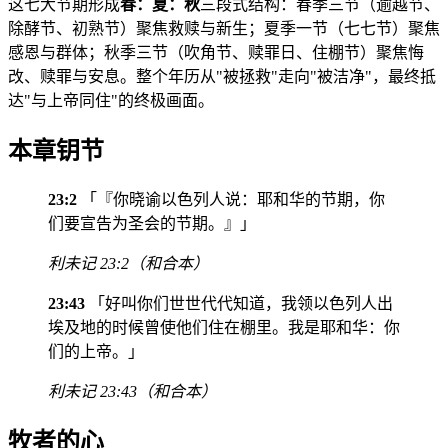
这七大节期形成
春：夏：秋
三段式结构：春季三节（逾越节、
除酵节、初熟节）聚焦救赎与新生；夏季一节（七七节）聚焦
感恩与群体；秋季三节（吹角节、赎罪日、住棚节）聚焦悔
改、赎罪与安息。整个年历从"被拯救"走向"被洁净"，最终抵
达"与上帝同住"的终极画面。
本章钥节
23:2
「『你晓谕以色列人说：耶和华的节期，你
们要宣告为圣会的节期。』」
利未记 23:2（和合本）
23:43
「好叫你们世世代代知道，我领以色列人出
埃及地的时候曾使他们住在棚里。我是耶和华：你
们的上帝。」
利未记 23:43（和合本）
牧者的心