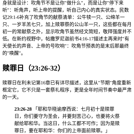
身就是设计：吹角节不是让你"做什么"，而是让你"停下来
听"：听角声，听上帝的提醒，听自己内心的真实状态。民数
记29:1-6补充了吹角节的献祭清单：公牛犊一只、公绵羊一
只、一岁羊羔七只，加上赎罪祭的公山羊一只，这些都在每月
初一的常献祭之外，显示吹角节虽然经文简短，敬拜强度并不
低。在新约视野中，帖撒罗尼迦前书4:16-17描述主再来时"有
天使长的声音、上帝的号吹响"：吹角节预表的是末后那最终
的"唤醒"。
赎罪日（23:26-32）
赎罪日在利未记第16章已有详尽描述，这里从"节期"角度重新
框定它，它不只是一套祭礼程序，更是全年时间节奏中最严肃
的一天。
23:26-28
「耶和华晓谕摩西说：七月初十是赎罪
日，你们要守为圣会，并要刻苦己心，也要将火祭
献给耶和华。当这日，什么工都不可作；因为是赎
罪日，要在耶和华：你们的上帝面前赎罪。」