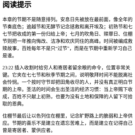
阅读提示
本章的节期不是随意排列。安息日先被放在最前面，像全年的
节奏底色；逾越节和无酵节记念拯救和离开埃及；初熟节和七
七节把收成的第一份归给上帝；七月的吹角日、赎罪日、住棚
节则把一年推向悔改、洁净和欢庆同住的高峰。时间被编成救
赎故事，百姓每年不是只“过节”，而是在节期中重新学习自己
是谁。
23:22 插入收割时给穷人和寄居者留余粮的命令，位置非常关
键。它夹在七七节和秋季节期之间，说明敬拜时间不能脱离社
会怜悯。一个按时守节却把田角收尽的人，并没有真正明白节
期的上帝。圣洁的时间会生出圣洁的经济习惯：当上帝赐下收
成，百姓不只献上初熟，也要为没有土地和保障的人留下可拾
取的恩典。
住棚节最后让以色列住在棚里，记念旷野路上的脆弱和上帝供
应。节期的喜乐不是建立在遗忘苦难上，而是建立在记得自己
曾是寄居者、蒙供应者。