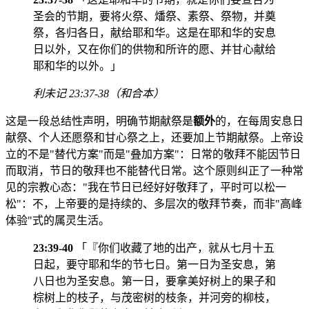
圣会的节期，要将火祭、燔祭、素祭、祭物，并奠
祭，各归各日，献给耶和华。这是在耶和华的安息
日以外，又在你们的供物和所许的愿、并甘心献给
耶和华的以外。」
利未记 23:37-38（和合本）
这是一段总结性声明，明确节期献祭是
额外
的，在每周安息日
献祭、个人还愿祭和甘心祭之上，还要加上节期献祭。上帝设
立的不是"替代方案"而是"叠加方案"：日常的敬拜不能因节日
而取消，节日的敬拜也不能替代日常。这个原则纠正了一种常
见的宗教心态："我在节日已经好好敬拜了，平时可以松一
松"：不，上帝要的是持续的、多层次的敬拜节奏，而非"高峰
体验"式的属灵生活。
23:39-40
「『你们收藏了地的出产，就从七月十五
日起，要守耶和华的节七日。第一日为圣安息，第
八日也为圣安息。第一日，要拿美好树上的果子和
棕树上的枝子，与茂密树的枝条，并河旁的柳枝，