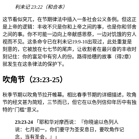
利未记 23:22（和合本）
这节看似突兀，在节期律法中插入一条社会公义条例。但这正
是上帝的逻辑：丰收不只是你和上帝之间的事，也是你和邻舍
之间的事。你不可能一边向上帝献感恩祭，一边对饥饿的穷人
视而不见。这条命令已在利未记19:9-10出现过，此处重复是
刻意的，它被放在七七节的尾声，让收割者在最兴奋的丰收时
刻记住：你的富足中有穷人的份。路得拾穗的故事（得2章）
就发生在这条律法的保护下。
吹角节（23:23-25）
秋季节期以吹角节拉开帷幕。相比春季节期的详细描述，吹角
节的经文甚为简短，三节而已，但它在以色列信仰年历中有独
特的"门槛"意义。
23:23-24
「耶和华对摩西说：『你晓谕以色列人
说：七月初一，你们要守为圣安息日，要吹角作记
念，当有圣会，』」