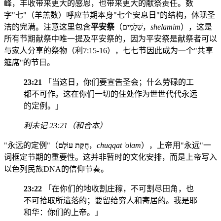
峰，丰收带来更大的感恩，也带来更大的献祭责任。数
字"七"（羊羔数）呼应节期本身"七个安息日"的结构，体现圣
洁的完满。注意这里包含
平安祭
（שְׁלָמִים，
shelamim
），这是
所有节期献祭中唯一提及平安祭的，因为平安祭是献祭者可以
与家人分享的祭物（利7:15-16），七七节因此成为一个"共享
筵席"的节日。
23:21
「当这日，你们要宣告圣会；什么劳碌的工
都不可作。这在你们一切的住处作为世世代代永远
的定例。」
利未记 23:21（和合本）
"永远的定例"（
חֻקַּת עוֹלָם
，
chuqqat 'olam
），上帝用"永远"一
词框定节期的重要性。这并非暂时的文化安排，而是上帝写入
以色列民族DNA的信仰节奏。
23:22
「在你们的地收割庄稼，不可割尽田角，也
不可拾取所遗落的；要留给穷人和寄居的。我是耶
和华：你们的上帝。」