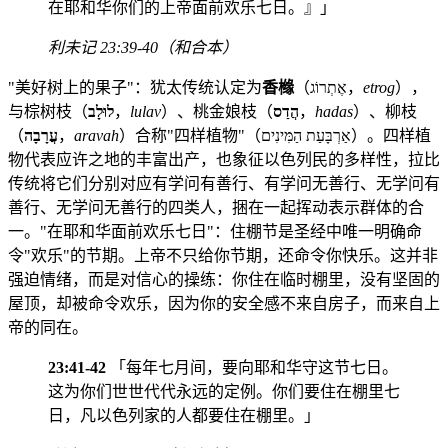
在耶和华你们的上帝面前欢乐七日。』」
利未记 23:39-40（和合本）
"美好树上的果子"：犹太传统认定为
香橼
（אֶתְרוֹג，
etrog
），
与棕树枝（
לוּלָב
，
lulav
）、桃金娘枝（
הֲדַס
，
hadas
）、柳枝
（
עֲרָבָה
，
aravah
）合称"四样植物"（אַרְבָּעַת הַמִּינִים）。四样植
物代表应许之地的丰富出产，也象征以色列民的多样性，拉比
传统将它们分别对应有学问有善行、有学问无善行、无学问有
善行、无学问无善行的四类人，捆在一起挥动表示群体的合
一。"在耶和华面前欢乐七日"：住棚节是圣经中唯一明确命
令"欢乐"的节期。上帝不只给你节期，还命令你快乐。这并非
强迫情绪，而是对信心的操练：你住在临时棚里，没有坚固的
屋顶，却被命令欢乐，因为你的安全感不来自房子，而来自上
帝的同在。
23:41-42
「每年七月间，要向耶和华守这节七日。
这为你们世世代代永远的定例。你们要住在棚里七
日，凡以色列家的人都要住在棚里。」