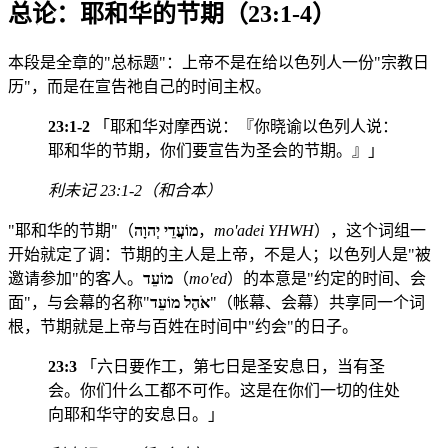
总论：耶和华的节期（23:1-4）
本段是全章的"总标题"：上帝不是在给以色列人一份"宗教日
历"，而是在宣告祂自己的时间主权。
23:1-2
「耶和华对摩西说：『你晓谕以色列人说：
耶和华的节期，你们要宣告为圣会的节期。』」
利未记 23:1-2（和合本）
"耶和华的节期"（
מוֹעֲדֵי יְהוָה
，
mo'adei YHWH
），这个词组一
开始就定了调：节期的主人是上帝，不是人；以色列人是"被
邀请参加"的客人。
מוֹעֵד
（
mo'ed
）的本意是"约定的时间、会
面"，与会幕的名称"
אֹהֶל מוֹעֵד
"（帐幕、会幕）共享同一个词
根，节期就是上帝与百姓在时间中"约会"的日子。
23:3
「六日要作工，第七日是圣安息日，当有圣
会。你们什么工都不可作。这是在你们一切的住处
向耶和华守的安息日。」