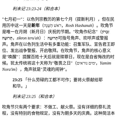
利未记 23:23-24（和合本）
"七月初一"：以色列宗教历的第七个月（提斯利月），但在民
用历中这一天是
新年
（רֹאשׁ הַשָּׁנָה，
Rosh Hashanah
）。吹角节
是唯一在月朔（新月日）庆祝的节期。"吹角作纪念"（
זִכְרוֹן
תְּרוּעָה
，
zikron teru'ah
）：
תְּרוּעָה
可指号角声、欢呼声或警报
声。角声在以色列生活中有多重功能：召集军队、宣告君王即
位、发出战争警报、开启敬拜。在吹角节，角声的核心意义
是"唤醒"：提醒百姓十天后就是赎罪日，现在是自省悔改的时
候。犹太传统将这十天称为"敬畏之日"（ימים נוראים，
Yamim
Nora'im
），角声就是"灵魂的闹钟"。
23:25
「什么劳碌的工都不可作；要将火祭献给耶
和华。」
利未记 23:25（和合本）
吹角节只有两个要求：不做工、献火祭。没有详细的祭礼流
程，没有特别的食物规定，没有为期多天的庆典。这种简洁本