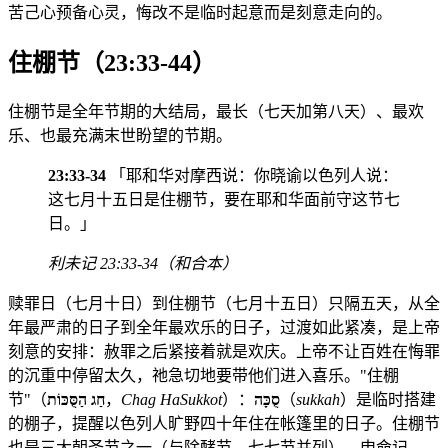
苦己心预备心灵，悔改不是临时起意而是刻意走向的。
住棚节（23:33-44）
住棚节是全年节期的大结局，最长（七天加第八天）、最欢
乐、也最充满末世盼望的节期。
23:33-34
「耶和华对摩西说：你晓谕以色列人说：
这七月十五日是住棚节，要在耶和华面前守这节七
日。」
利未记 23:33-34（和合本）
赎罪日（七月十日）到住棚节（七月十五日）只隔五天，从全
年最严肃的日子到全年最欢乐的日子，过渡如此紧凑，是上帝
刻意的安排：赦罪之后紧接着就是欢庆。上帝不让百姓在悔罪
的沉重中停留太久，祂急切地要带他们进入喜乐。"住棚
节"（
חַג הַסֻּכּוֹת
，
Chag HaSukkot
）：
סֻכָּה
（
sukkah
）是临时搭建
的棚子，提醒以色列人旷野四十年住在帐篷里的日子。住棚节
也是三大朝圣节之一（与除酵节、七七节并列），申命记