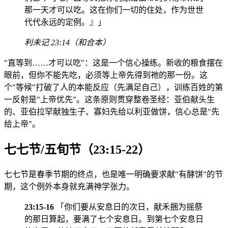
那一天才可以吃。这在你们一切的住处，作为世世
代代永远的定例。』」
利未记 23:14（和合本）
"直等到……才可以吃"：这是一个信心操练。新收的粮食摆在
眼前，但你不能先吃，必须等上帝先得到祂的那一份。这
个"等候"打破了人的本能反应（先满足自己），训练百姓的第
一反射是"上帝优先"。这条原则贯穿整卷圣经：亚伯献头生
的、亚伯拉罕献独生子、寡妇先给以利亚做饼，信心总是"先
给上帝"。
七七节/五旬节（23:15-22）
七七节是春季节期的终点，也是唯一明确要求献"有酵饼"的节
期，这个例外本身就充满神学张力。
23:15-16
「你们要从安息日的次日，献禾捆为摇祭
的那日算起，要满了七个安息日。到第七个安息日