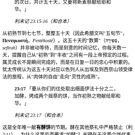
的次日，共计五十天，又要将新素祭献给耶和
华。」
利未记 23:15-16（和合本）
从初熟节到七七节，整整五十天（因此希腊文叫"五旬节"，
Πεντηκοστή
，
Pentēkostē
）。这五十天的"数算"（
סְפִירָה
，
sefirah
）并非被动等待，而是刻意的时间记忆，你每天数一
天，提醒自己从"初熟"到"丰收"之间有一段上帝预定的过程。
属灵成长不是瞬间完成的，而是在日复一日的忠心中积累的。
犹太传统认为这五十天对应以色列人从出埃及到西奈山领受律
法的旅程，从"肉体的自由"走向"灵性的成熟"。
23:17
「要从你们的住处取出细面伊法十分之二，
加酵，烤成两个摇祭的饼，当作初熟之物献给耶和
华。」
利未记 23:17（和合本）
这是全年唯一献
有酵饼
的节期。酵在其他祭礼中严格禁止（利
2:11），为什么这里反而要求"加酵"？关键在于这两个饼代表