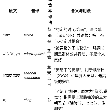
合
原文
音译
本
含义与用法
译
法
节
"约定的时间/会面"，与会幕
מוֹעֵד
mo'ed
期/
（אֹהֶל מוֹעֵד）共词根；指上帝
会
与人"定时相会"
"被召聚的圣洁聚集"，强调节
圣
מִקְרָא־קֹדֶשׁ
miqra-qodesh
期是群体公共行动，不是个人
会
灵修
圣
"安息中的安息"，用于赎罪日
安
shabbat
שַׁבַּת שַׁבָּתוֹן
（23:32）和年度大安息，最高
shabbaton
息
级的安息
日
与"朝圣"相关，原意为"绕圈/跳
舞"；指需要上耶路撒冷的三大
חַג
chag
节
朝圣节（除酵节、七七节、住
棚节）