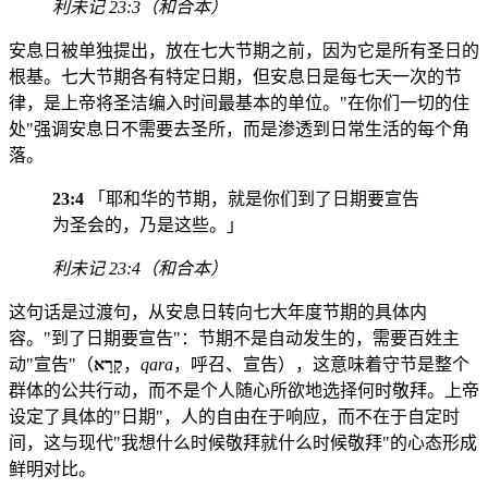
利未记 23:3（和合本）
安息日被单独提出，放在七大节期之前，因为它是所有圣日的
根基。七大节期各有特定日期，但安息日是每七天一次的节
律，是上帝将圣洁编入时间最基本的单位。"在你们一切的住
处"强调安息日不需要去圣所，而是渗透到日常生活的每个角
落。
23:4
「耶和华的节期，就是你们到了日期要宣告
为圣会的，乃是这些。」
利未记 23:4（和合本）
这句话是过渡句，从安息日转向七大年度节期的具体内
容。"到了日期要宣告"：节期不是自动发生的，需要百姓主
动"宣告"（
קָרָא
，
qara
，呼召、宣告），这意味着守节是整个
群体的公共行动，而不是个人随心所欲地选择何时敬拜。上帝
设定了具体的"日期"，人的自由在于响应，而不在于自定时
间，这与现代"我想什么时候敬拜就什么时候敬拜"的心态形成
鲜明对比。