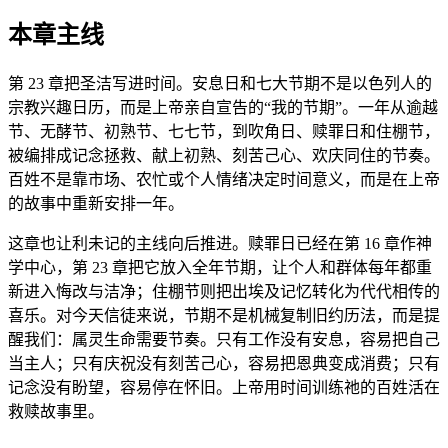
本章主线
第 23 章把圣洁写进时间。安息日和七大节期不是以色列人的
宗教兴趣日历，而是上帝亲自宣告的“我的节期”。一年从逾越
节、无酵节、初熟节、七七节，到吹角日、赎罪日和住棚节，
被编排成记念拯救、献上初熟、刻苦己心、欢庆同住的节奏。
百姓不是靠市场、农忙或个人情绪决定时间意义，而是在上帝
的故事中重新安排一年。
这章也让利未记的主线向后推进。赎罪日已经在第 16 章作神
学中心，第 23 章把它放入全年节期，让个人和群体每年都重
新进入悔改与洁净；住棚节则把出埃及记忆转化为代代相传的
喜乐。对今天信徒来说，节期不是机械复制旧约历法，而是提
醒我们：属灵生命需要节奏。只有工作没有安息，容易把自己
当主人；只有庆祝没有刻苦己心，容易把恩典变成消费；只有
记念没有盼望，容易停在怀旧。上帝用时间训练祂的百姓活在
救赎故事里。