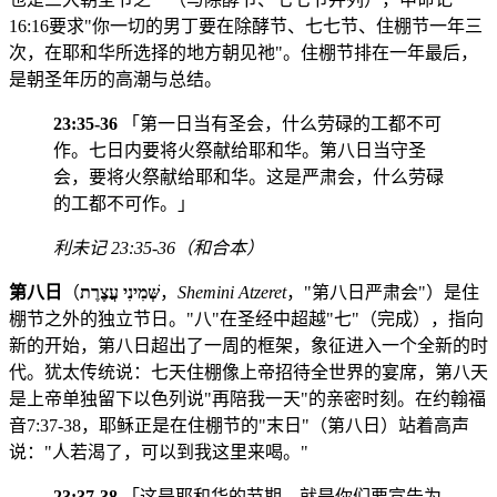
16:16要求"你一切的男丁要在除酵节、七七节、住棚节一年三
次，在耶和华所选择的地方朝见祂"。住棚节排在一年最后，
是朝圣年历的高潮与总结。
23:35-36
「第一日当有圣会，什么劳碌的工都不可
作。七日内要将火祭献给耶和华。第八日当守圣
会，要将火祭献给耶和华。这是严肃会，什么劳碌
的工都不可作。」
利未记 23:35-36（和合本）
第八日
（
שְּׁמִינִי עֲצֶרֶת
，
Shemini Atzeret
，"第八日严肃会"）是住
棚节之外的独立节日。"八"在圣经中超越"七"（完成），指向
新的开始，第八日超出了一周的框架，象征进入一个全新的时
代。犹太传统说：七天住棚像上帝招待全世界的宴席，第八天
是上帝单独留下以色列说"再陪我一天"的亲密时刻。在约翰福
音7:37-38，耶稣正是在住棚节的"末日"（第八日）站着高声
说："人若渴了，可以到我这里来喝。"
23:37-38
「这是耶和华的节期，就是你们要宣告为