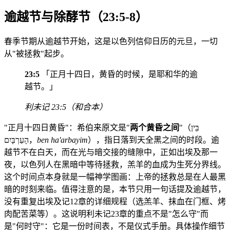
逾越节与除酵节（23:5-8）
春季节期从逾越节开始，这是以色列信仰日历的元旦，一切
从"被拯救"起步。
23:5
「正月十四日，黄昏的时候，是耶和华的逾
越节。」
利未记 23:5（和合本）
"正月十四日黄昏"：希伯来原文是"
两个黄昏之间
"（בֵּין
הָעַרְבָּיִם，
ben ha'arbayim
），指日落到天全黑之间的时段。逾
越节不在白天，而在光与暗交接的缝隙中，正如出埃及那一
夜，以色列人在黑暗中等待拯救，羔羊的血成为生死分界线。
这个时间点本身就是一幅神学图画：上帝的拯救总是在人最黑
暗的时刻来临。值得注意的是，本节只用一句话提及逾越节，
没有重复出埃及记12章的详细规程（选羔羊、抹血在门框、烤
肉配苦菜等）。这说明利未记23章的重点不是"怎么守"而
是"何时守"：它是一份时间表，不是仪式手册。具体操作细节