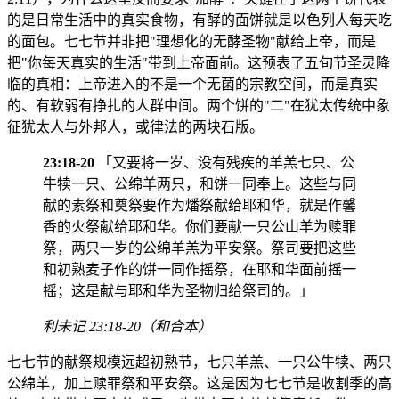
的是日常生活中的真实食物，有酵的面饼就是以色列人每天吃
的面包。七七节并非把"理想化的无酵圣物"献给上帝，而是
把"你每天真实的生活"带到上帝面前。这预表了五旬节圣灵降
临的真相：上帝进入的不是一个无菌的宗教空间，而是真实
的、有软弱有挣扎的人群中间。两个饼的"二"在犹太传统中象
征犹太人与外邦人，或律法的两块石版。
23:18-20
「又要将一岁、没有残疾的羊羔七只、公
牛犊一只、公绵羊两只，和饼一同奉上。这些与同
献的素祭和奠祭要作为燔祭献给耶和华，就是作馨
香的火祭献给耶和华。你们要献一只公山羊为赎罪
祭，两只一岁的公绵羊羔为平安祭。祭司要把这些
和初熟麦子作的饼一同作摇祭，在耶和华面前摇一
摇；这是献与耶和华为圣物归给祭司的。」
利未记 23:18-20（和合本）
七七节的献祭规模远超初熟节，七只羊羔、一只公牛犊、两只
公绵羊，加上赎罪祭和平安祭。这是因为七七节是收割季的高