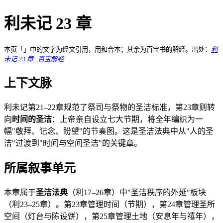
利未记 23 章
本页「」中的文字为经文引用，用和合本；其余为百宝书的解经。出处：
利
未记 23 章 · 百宝解经
上下文脉
利未记第21–22章规范了祭司与祭物的圣洁标准，第23章则转
向
时间的圣洁
：上帝亲自设立七大节期，将全年编织为一
幅"敬拜、记念、盼望"的节奏图。这是圣洁法典中从"人的圣
洁"过渡到"时间与空间圣洁"的关键章。
所属叙事单元
本章属于
圣洁法典
（利17–26章）中"圣洁秩序的外延"板块
（利23–25章）。第23章管理时间（节期），第24章管理圣所
空间（灯台与陈设饼），第25章管理土地（安息年与禧年），