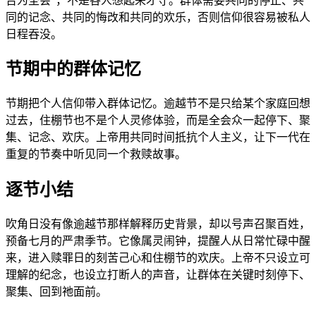
告为圣会”，不是各人想起来才守。群体需要共同的停止、共
同的记念、共同的悔改和共同的欢乐，否则信仰很容易被私人
日程吞没。
节期中的群体记忆
节期把个人信仰带入群体记忆。逾越节不是只给某个家庭回想
过去，住棚节也不是个人灵修体验，而是全会众一起停下、聚
集、记念、欢庆。上帝用共同时间抵抗个人主义，让下一代在
重复的节奏中听见同一个救赎故事。
逐节小结
吹角日没有像逾越节那样解释历史背景，却以号声召聚百姓，
预备七月的严肃季节。它像属灵闹钟，提醒人从日常忙碌中醒
来，进入赎罪日的刻苦己心和住棚节的欢庆。上帝不只设立可
理解的纪念，也设立打断人的声音，让群体在关键时刻停下、
聚集、回到祂面前。