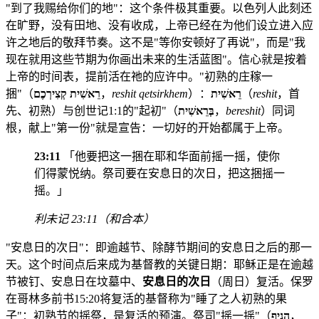
"到了我赐给你们的地"：这个条件极其重要。以色列人此刻还
在旷野，没有田地、没有收成，上帝已经在为他们设立进入应
许之地后的敬拜节奏。这不是"等你安顿好了再说"，而是"我
现在就用这些节期为你画出未来的生活蓝图"。信心就是按着
上帝的时间表，提前活在祂的应许中。"初熟的庄稼一
捆"（
רֵאשִׁית קְצִירְכֶם
，
reshit qetsirkhem
）：
רֵאשִׁית
（
reshit
，首
先、初熟）与创世记1:1的"起初"（
בְּרֵאשִׁית
，
bereshit
）同词
根，献上"第一份"就是宣告：一切好的开始都属于上帝。
23:11
「他要把这一捆在耶和华面前摇一摇，使你
们得蒙悦纳。祭司要在安息日的次日，把这捆摇一
摇。」
利未记 23:11（和合本）
"安息日的次日"：即逾越节、除酵节期间的安息日之后的那一
天。这个时间点后来成为基督教的关键日期：耶稣正是在逾越
节被钉、安息日在坟墓中、
安息日的次日
（周日）复活。保罗
在哥林多前书15:20将复活的基督称为"睡了之人初熟的果
子"：初熟节的摇祭，是复活的预演。祭司"摇一摇"（
הֵנִיף
，