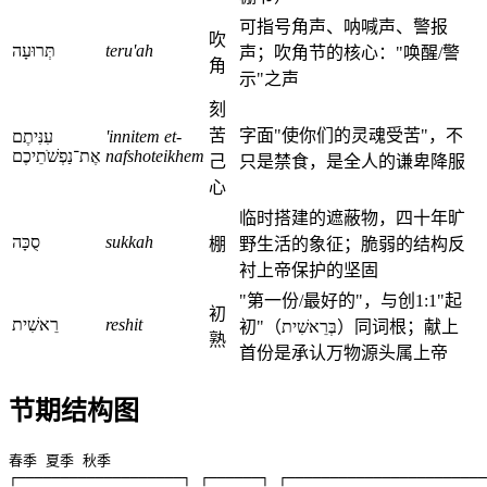
可指号角声、呐喊声、警报
吹
תְּרוּעָה
teru'ah
声；吹角节的核心："唤醒/警
角
示"之声
刻
苦
字面"使你们的灵魂受苦"，不
עִנִּיתֶם
'innitem et-
אֶת־נַפְשֹׁתֵיכֶם
nafshoteikhem
己
只是禁食，是全人的谦卑降服
心
临时搭建的遮蔽物，四十年旷
סֻכָּה
sukkah
棚
野生活的象征；脆弱的结构反
衬上帝保护的坚固
"第一份/最好的"，与创1:1"起
初
רֵאשִׁית
reshit
初"（בְּרֵאשִׁית）同词根；献上
熟
首份是承认万物源头属上帝
节期结构图
春季 夏季 秋季

┌───────────────────┐ ┌──────┐ ┌───────────────────────