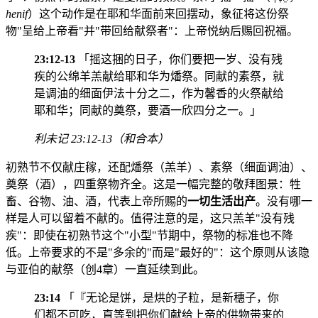
henif
）这个动作是在耶和华面前来回摆动，象征将这份祭
物"呈给上帝看"并"带回给献祭者"：上帝悦纳后赐回祝福。
23:12-13
「摇这捆的日子，你们要把一岁、没有残
疾的公绵羊羔献给耶和华为燔祭。同献的素祭，就
是调油的细面伊法十分之二，作为馨香的火祭献给
耶和华；同献的奠祭，要酒一欣四分之一。」
利未记 23:12-13（和合本）
初熟节不仅献庄稼，还配燔祭（羔羊）、素祭（细面调油）、
奠祭（酒），四重祭物齐全。这是一幅完整的敬拜图景：牲
畜、谷物、油、酒，代表上帝所赐的
一切生活出产
。没有哪一
样是人可以留着不献的。值得注意的是，这只羔羊"没有残
疾"：即使在初熟节这个"小型"节期中，祭物的标准也不降
低。上帝要求的不是"多余的"而是"最好的"：这个原则从该隐
与亚伯的献祭（创4章）一直延续到此。
23:14
「『无论是饼，是烘的子粒，是新穗子，你
们都不可吃，直等到把你们献给上帝的供物带来的