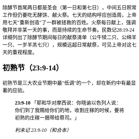
除酵节首尾两日都是圣会（第一日和第七日），中间五日照常
工作但仍要吃无酵饼、献火祭。七天的结构呼应创造周，上帝
用七天"重新创造"了一群被拯救的百姓。火祭每日献上，强调
敬拜并非某一天的事，而是持续的生命节奏。民数记28:19-24
详细列出了除酵节期间每日的献祭清单（公牛犊二只、公绵羊
一只、一岁羊羔七只），规模远超日常献祭，可见上帝对这七
天的重视程度。
初熟节（23:9-14）
初熟节是三大农业节期中最"低调"的一个，却在新约中有最显
著的应验。
23:9-10
「耶和华对摩西说：你晓谕以色列人说：
你们到了我赐给你们的地，收割庄稼的时候，要将
初熟的庄稼一捆带给祭司。」
利未记 23:9-10（和合本）