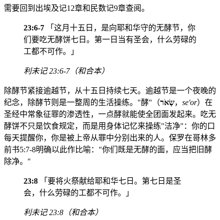
需要回到出埃及记12章和民数记9章查阅。
23:6-7
「这月十五日，是向耶和华守的无酵节，你
们要吃无酵饼七日。第一日当有圣会，什么劳碌的
工都不可作。」
利未记 23:6-7（和合本）
除酵节紧接逾越节，从十五日持续七天。逾越节是一个夜晚的
纪念，除酵节则是一整周的生活操练。"酵"（
שְׂאֹר
，
se'or
）在
圣经中常象征罪的渗透性，一点酵就能使全团面发起来。吃无
酵饼不只是饮食规定，而是用身体记忆来操练"洁净"：你的口
每天提醒你，你是被上帝从罪中分别出来的人。保罗在哥林多
前书5:7-8明确以此作比喻："你们既是无酵的面，应当把旧酵
除净。"
23:8
「要将火祭献给耶和华七日。第七日是圣
会，什么劳碌的工都不可作。」
利未记 23:8（和合本）