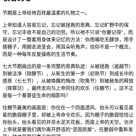
节期是上帝给祂百姓最温柔的礼物之一。
上帝知道人容易忘记，忘记被拯救的恩典、忘记旷野中的保
守、忘记丰收不是自己的功劳。所以祂不只说"你要记得"，而
是设计了一整套用身体来记忆的方法：你用嘴吃无酵饼，用手
搭棚子，用脚走进圣会，用耳朵听角声，信仰不是一个概念，
而是一种每年反复操练的生活节奏。
七大节期画出的是一条完整的恩典轨迹：从被拯救（逾越节）
到被洁净（除酵节），从新生的第一步（初熟节）到成长中的
感恩（七七节），从被唤醒的悔改（吹角节）到被赦免的释放
（赎罪日），最终走向与上帝同住的欢乐（住棚节）。这不正
是每一个基督徒生命的缩影吗？
住棚节最美的画面是：你住在一个四面透风、抬头可以看见星
星的脆弱棚子里，却被上帝命令欢乐。因为棚子的脆弱恰恰让
你抬头，抬头看见的并非水泥天花板，而是上帝的天空。也许
上帝就是要我们偶尔离开舒适的"坚固房屋"，在脆弱中重新发