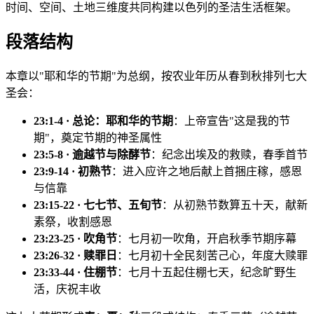
时间、空间、土地三维度共同构建以色列的圣洁生活框架。
段落结构
本章以"耶和华的节期"为总纲，按农业年历从春到秋排列七大
圣会：
23:1-4 · 总论：耶和华的节期
：上帝宣告"这是我的节
期"，奠定节期的神圣属性
23:5-8 · 逾越节与除酵节
：纪念出埃及的救赎，春季首节
23:9-14 · 初熟节
：进入应许之地后献上首捆庄稼，感恩
与信靠
23:15-22 · 七七节、五旬节
：从初熟节数算五十天，献新
素祭，收割感恩
23:23-25 · 吹角节
：七月初一吹角，开启秋季节期序幕
23:26-32 · 赎罪日
：七月初十全民刻苦己心，年度大赎罪
23:33-44 · 住棚节
：七月十五起住棚七天，纪念旷野生
活，庆祝丰收