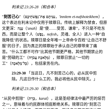
利未记 23:26-28（和合本）
"
刻苦己心
"（
עִנִּיתֶם אֶת־נַפְשֹׁתֵיכֶם
，
'innitem et-nafshoteikhem
），
这个表达在利未记中仅用于赎罪日。传统上解释为禁食，但原
文更深：
עָנָה
（
'anah
）是"使……受苦、谦卑"，不只是不吃东
西，而是让整个人（
נֶפֶשׁ
，
nefesh
，灵魂、全人）进入一种"自
我降低"的状态。赎罪日是全年唯一上帝命令百姓"让自己不舒
服"的日子，因为真正的赎罪始于承认自己的罪带来了痛
苦。"什么工都不可作"比其他节期更严格，其他节期禁止的
是"劳碌的工"（
מְלֶאכֶת עֲבֹדָה
），赎罪日禁止"一切的
工"（
כָּל־מְלָאכָה
），包括家务在内。
23:29-30
「当这日，凡不刻苦己心的，必从民中剪
除。凡这日作什么工的，我必将他从民中除灭。」
利未记 23:29-30（和合本）
"从民中剪除"（
כָּרַת
，
karat
），这是圣经律法中最严厉的惩罚
之一，意味着与约民群体彻底断绝关系。赎罪日的"刻苦己