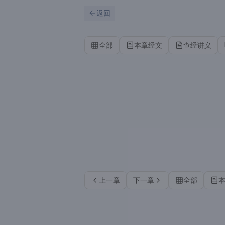
跳到主要内容
刷新
返回
全部
本章经文
查经讲义
上一章
下一章
全部