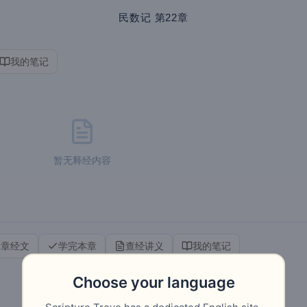
民数记
第22章
我的笔记
暂无释经内容
本章经文
学完本章
查经讲义
我的笔记
Choose your language