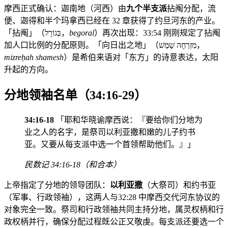
摩西正式确认：迦南地（河西）由
九个半支派
拈阄分配，流
便、迦得和半个玛拿西已经在 32 章获得了约旦河东的产业。
「拈阄」（בְּגוֹרָל，
begoral
）再次出现：33:54 刚刚规定了拈阄
加人口比例的分配原则。「向日出之地」（מִזְרְחָה שָׁמֶשׁ，
mizreḥah shamesh
）是希伯来语对「东方」的诗意表达，太阳
升起的方向。
分地领袖名单（34:16-29）
34:16-18
「耶和华晓谕摩西说：『要给你们分地为
业之人的名字，是祭司以利亚撒和嫩的儿子约书
亚。又要从每支派中选一个首领帮助他们。』」
民数记 34:16-18（和合本）
上帝指定了分地的领导团队：
以利亚撒
（大祭司）和约书亚
（军事、行政领袖），这两人与32:28 中摩西交代河东协议的
对象完全一致。祭司和行政领袖共同主持分地，属灵权柄和行
政权柄并行，确保分配过程既公正又敬虔。每支派还要选一个