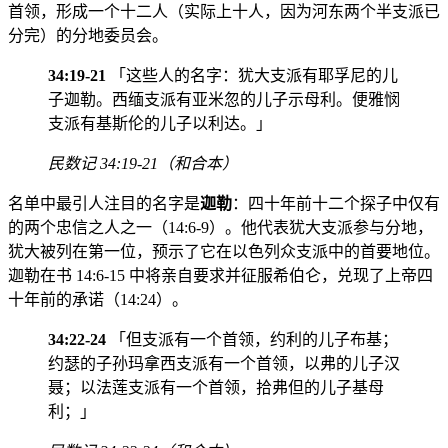
首领，形成一个十二人（实际上十人，因为河东两个半支派已
分完）的分地委员会。
34:19-21
「这些人的名字：犹大支派有耶孚尼的儿
子迦勒。西缅支派有亚米忽的儿子示母利。便雅悯
支派有基斯伦的儿子以利达。」
民数记 34:19-21（和合本）
名单中最引人注目的名字是
迦勒
：四十年前十二个探子中仅有
的两个忠信之人之一（14:6-9）。他代表犹大支派参与分地，
犹大被列在第一位，预示了它在以色列众支派中的首要地位。
迦勒在书 14:6-15 中将亲自要求并征服希伯仑，兑现了上帝四
十年前的承诺（14:24）。
34:22-24
「但支派有一个首领，约利的儿子布基；
约瑟的子孙玛拿西支派有一个首领，以弗的儿子汉
聂；以法莲支派有一个首领，拾弗但的儿子基母
利；」