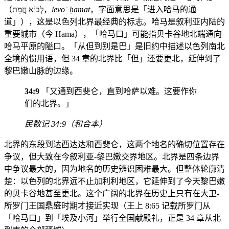
（לְבוֹא חֲמָת，
levoʾ ḥamat
，字面意思是「进入哈马的通
道」），这是以色列北界最经典的标志。哈马是叙利亚内陆的
重要城市（今 Hama），「哈马口」可能指贝卡谷地北端通向
哈马平原的隘口。「从但到别是巴」是旧约中描述以色列南北
全境的惯用语，但 34 章的北界比「但」还要更北，延伸到了
黎巴嫩山脉的边缘。
34:9
「又通到西斐仑，直到哈萨以难。这要作你
们的北界。」
民数记 34:9（和合本）
北界的东段到达西达达和西斐仑，这两个地名的确切位置存在
争议，但大致在今叙利亚-黎巴嫩交界地区。北界是四条边界
中争议最大的，因为地名的历史辨识困难最大。但整体轮廓清
楚：以色列的北界远不止加利利地区，它延伸到了今天黎巴嫩
的贝卡谷地甚至更北。这个广阔的北界在历史上只有在大卫-
所罗门王国鼎盛时期才接近实现（王上 8:65 记载所罗门从
「哈马口」到「埃及小河」举行全国献殿礼，正是 34 章从北