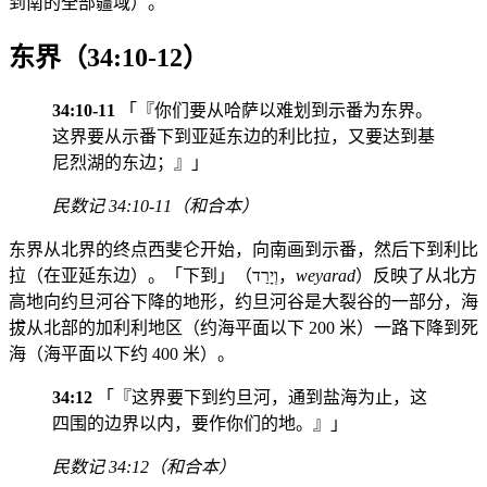
到南的全部疆域）。
东界（34:10-12）
34:10-11
「『你们要从哈萨以难划到示番为东界。
这界要从示番下到亚延东边的利比拉，又要达到基
尼烈湖的东边；』」
民数记 34:10-11（和合本）
东界从北界的终点西斐仑开始，向南画到示番，然后下到利比
拉（在亚延东边）。「下到」（וְיָרַד，
weyarad
）反映了从北方
高地向约旦河谷下降的地形，约旦河谷是大裂谷的一部分，海
拔从北部的加利利地区（约海平面以下 200 米）一路下降到死
海（海平面以下约 400 米）。
34:12
「『这界要下到约旦河，通到盐海为止，这
四围的边界以内，要作你们的地。』」
民数记 34:12（和合本）