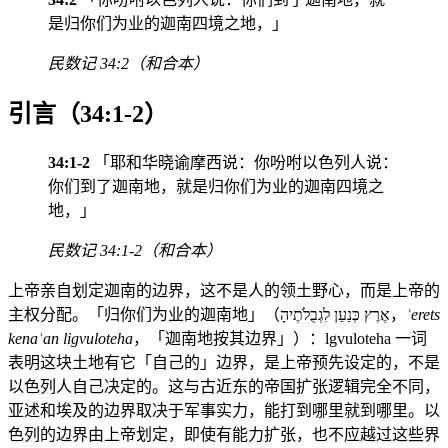
是归你们为业的迦南四境之地，」
民数记 34:2（和合本）
引言（34:1-2）
34:1-2
「耶和华晓谕摩西说：你吩咐以色列人说：
你们到了迦南地，就是归你们为业的迦南四境之
地，」
民数记 34:1-2（和合本）
上帝亲自划定迦南的边界，这不是人的领土野心，而是上帝的
主权分配。「归你们为业的迦南地」（אֶרֶץ כְּנַעַן לִגְבֻלֹתֶיהָ，
ʾerets
kenaʿan ligvuloteha
，「迦南地按其边界」）：lgvuloteha 一词
表明这块土地有它「自己的」边界，是上帝预先设定的，不是
以色列人自己决定的。这与古近东的帝国扩张逻辑完全不同，
亚述和埃及的边界取决于军事实力，能打到哪里就到哪里。以
色列的边界由上帝划定，即使有能力扩张，也不应越过这些界