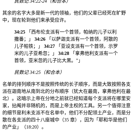
民数记 34:22-24（和合本）
其余的名字大多是新一代的领袖，他们的父辈已经死在旷野
中，现在轮到他们来承受应许。
34:25
「西布伦支派有一个首领，帕纳的儿子以利
撒番；」
34:26
「以萨迦支派有一个首领，阿散的
儿子帕铁；」
34:27
「亚设支派有一个首领，示罗
米的儿子亚希忽；」
34:28
「拿弗他利支派有一个
首领，亚米忽的儿子比大黑。”」
民数记 34:25（和合本）
名单的排列顺序不是按照传统的长子顺序，而是大致按照各支
派在迦南地从南到北的分布顺序（犹大在最南，拿弗他利在最
北）。这暗示上帝在分地之前就已经知道每个支派将在哪里安
家，拈阄并非随机的，而是上帝主权的工具。另一个值得注意
的细节是利未支派不在名单中，他们不分配领土产业，而是分
散在各支派的四十八座城中（35 章），因为「耶和华是他们
的产业」（18:20）。