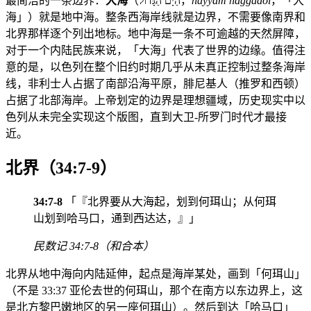
最简洁的一条边界：
大海
（הַיָּם הַגָּדוֹל，
hayyam haggadol
，「大
海」）就是地中海。整条西海岸线就是边界，不需要像南界和
北界那样逐个列出地标。地中海是一条不可逾越的天然屏障，
对于一个内陆民族来说，「大海」代表了世界的边缘。值得注
意的是，以色列在整个旧约时期几乎从未真正控制过整条海岸
线，非利士人占据了南部沿海平原，腓尼基人（推罗和西顿）
占据了北部海岸。上帝划定的边界是理想疆域，历史现实中以
色列从未完全实现这个版图，直到大卫-所罗门时代才最接
近。
北界（34:7-9）
34:7-8
「『北界要从大海起，划到何珥山；从何珥
山划到哈马口，通到西达达，』」
民数记 34:7-8（和合本）
北界从地中海向内陆延伸，起点是海岸某处，画到「何珥山」
（不是 33:37 亚伦去世的何珥山，那个在南方以东边界上，这
是北方黎巴嫩地区的另一座何珥山）。然后到达「哈马口」