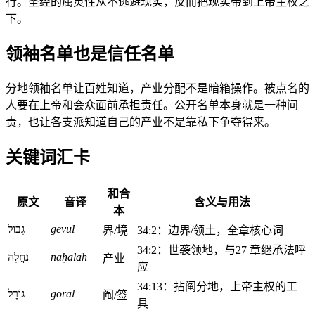
行。圣经的属灵性从不逃避现实，反而把现实带到上帝主权之
下。
领袖名单也是信任名单
分地领袖名单让百姓知道，产业分配不是暗箱操作。被点名的
人要在上帝和会众面前承担责任。公开名单本身就是一种问
责，也让各支派知道自己的产业不是靠私下争夺得来。
关键词汇卡
和合
原文
音译
含义与用法
本
גְּבוּל
gevul
界/境
34:2：边界/领土，全章核心词
34:2：世袭领地，与27 章继承法呼
נַחֲלָה
naḥalah
产业
应
34:13：拈阄分地，上帝主权的工
גּוֹרָל
goral
阄/签
具