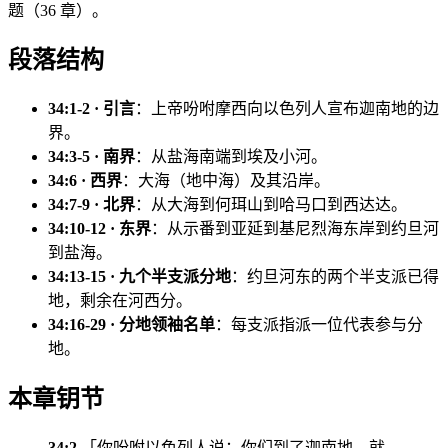
题（36 章）。
段落结构
34:1-2 · 引言
：上帝吩咐摩西向以色列人宣布迦南地的边
界。
34:3-5 · 南界
：从盐海南端到埃及小河。
34:6 · 西界
：大海（地中海）及其沿岸。
34:7-9 · 北界
：从大海到何珥山到哈马口到西达达。
34:10-12 · 东界
：从示番到亚延到基尼烈海东岸到约旦河
到盐海。
34:13-15 · 九个半支派分地
：约旦河东的两个半支派已得
地，剩余在河西分。
34:16-29 · 分地领袖名单
：每支派指派一位代表参与分
地。
本章钥节
34:2
「你吩咐以色列人说：你们到了迦南地，就