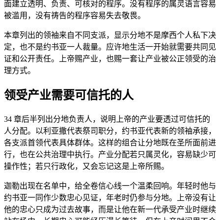
面建立透明、负责、可核对的程序。没有程序的属灵语言容易
被滥用，没有祷告的程序容易失去敬畏。
本章列出的领袖来自不同支派，显示分地不是摩西个人私下决
定，也不是约书亚一人裁量。应许地生活一开始就需要共同见
证和公开责任。上帝赐产业，也赐一套让产业被公正领受的治
理方式。
领受产业需要可信托的人
34 章后半列出分地负责人，说明上帝的产业要透过可信托的
人分配。以利亚撒代表祭司职分，约书亚代表新的领袖承接，
各支派首领代表具体群体。这样的组合让分地既在圣所面前进
行，也在公共治理中执行。产业分配若只属灵化，容易缺少可
操作性；若只行政化，又会忘记这是上帝所赐。
迦勒出现在名单中，给全卷信心线一个温柔回响。年轻时他与
约书亚一同作少数忠心见证，年老时仍参与分地。上帝没有让
他的忠心只成为过去故事，而是让他在新一代承受产业时继续