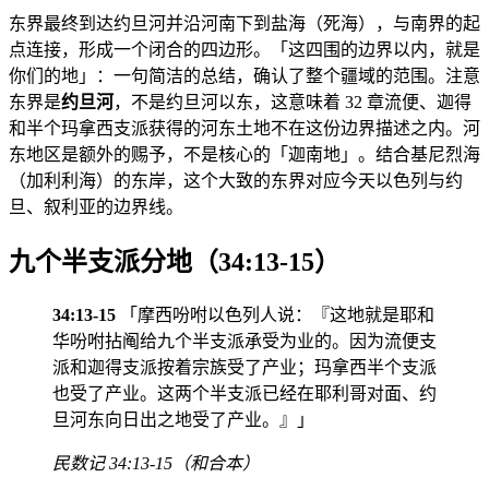
东界最终到达约旦河并沿河南下到盐海（死海），与南界的起
点连接，形成一个闭合的四边形。「这四围的边界以内，就是
你们的地」：一句简洁的总结，确认了整个疆域的范围。注意
东界是
约旦河
，不是约旦河以东，这意味着 32 章流便、迦得
和半个玛拿西支派获得的河东土地不在这份边界描述之内。河
东地区是额外的赐予，不是核心的「迦南地」。结合基尼烈海
（加利利海）的东岸，这个大致的东界对应今天以色列与约
旦、叙利亚的边界线。
九个半支派分地（34:13-15）
34:13-15
「摩西吩咐以色列人说：『这地就是耶和
华吩咐拈阄给九个半支派承受为业的。因为流便支
派和迦得支派按着宗族受了产业；玛拿西半个支派
也受了产业。这两个半支派已经在耶利哥对面、约
旦河东向日出之地受了产业。』」
民数记 34:13-15（和合本）