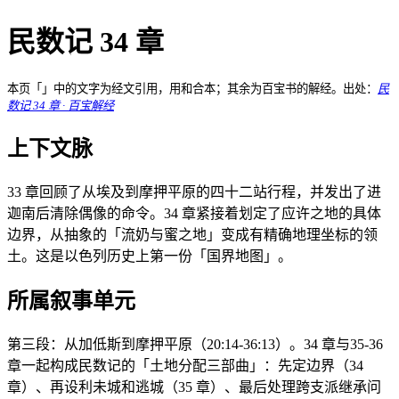
民数记 34 章
本页「」中的文字为经文引用，用和合本；其余为百宝书的解经。出处：
民
数记 34 章 · 百宝解经
上下文脉
33 章回顾了从埃及到摩押平原的四十二站行程，并发出了进
迦南后清除偶像的命令。34 章紧接着划定了应许之地的具体
边界，从抽象的「流奶与蜜之地」变成有精确地理坐标的领
土。这是以色列历史上第一份「国界地图」。
所属叙事单元
第三段：从加低斯到摩押平原（20:14-36:13）。34 章与35-36
章一起构成民数记的「土地分配三部曲」：先定边界（34
章）、再设利未城和逃城（35 章）、最后处理跨支派继承问