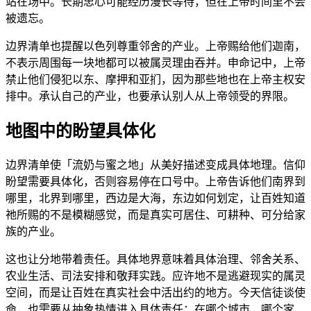
站在场中。长期忠心可能经历漫长等待，但在上帝时间里不会
被遗忘。
边界清单也提醒以色列尊重邻舍的产业。上帝赐给他们迦南，
不表示周围每一块地都可以被属灵理由吞并。申命记中，上帝
禁止他们侵犯以东、摩押和亚扪，因为那些地也在上帝主权安
排中。承认自己的产业，也要承认别人从上帝领受的界限。
地图中的盼望具体化
边界清单使「流奶与蜜之地」从美好描述变成具体地理。信仰
盼望需要具体化，否则容易停在口号中。上帝告诉他们南界到
哪里，北界到哪里，西边是大海，东边如何划定，让百姓知道
祂所赐的不是模糊感觉，而是真实可居住、可耕种、可分给家
族的产业。
这也让分地带着责任。具体地界意味着具体治理、邻舍关系、
农业生活、司法安排和敬拜实践。应许地不是逃避现实的属灵
空间，而是让百姓在真实社会中活出约的地方。今天信徒谈使
命，也需要从抽象热情进入具体责任：在哪个城市、哪个家