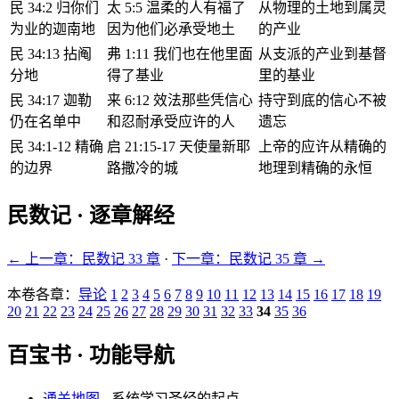
民 34:2 归你们
太 5:5 温柔的人有福了
从物理的土地到属灵
为业的迦南地
因为他们必承受地土
的产业
民 34:13 拈阄
弗 1:11 我们也在他里面
从支派的产业到基督
分地
得了基业
里的基业
民 34:17 迦勒
来 6:12 效法那些凭信心
持守到底的信心不被
仍在名单中
和忍耐承受应许的人
遗忘
民 34:1-12 精确
启 21:15-17 天使量新耶
上帝的应许从精确的
的边界
路撒冷的城
地理到精确的永恒
民数记 · 逐章解经
← 上一章：民数记 33 章
·
下一章：民数记 35 章 →
本卷各章：
导论
1
2
3
4
5
6
7
8
9
10
11
12
13
14
15
16
17
18
19
20
21
22
23
24
25
26
27
28
29
30
31
32
33
34
35
36
百宝书 · 功能导航
通关地图
- 系统学习圣经的起点