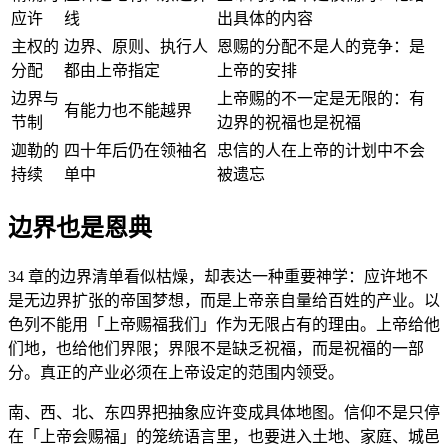
应许
线
出具体的内容
主权的
边界、原则、执行人
恩赐的分配不是人的竞争：是
分配
都由上帝指定
上帝的安排
边界与
上帝赐的不一定是无限的：有
有能力也不能越界
节制
边界的祝福也是祝福
迦勒的
四十年后仍在领袖名
忠信的人在上帝的计划中不会
持续
单中
被遗忘
边界也是恩典
34 章的边界清单看似枯燥，却表达一种重要神学：应许地不
是无边界扩张的帝国梦想，而是上帝亲自量给百姓的产业。以
色列不能用「上帝赐福我们」作为无限占有的理由。上帝给他
们地，也给他们界限；界限不是缺乏祝福，而是祝福的一部
分。真正的产业必须在上帝设定的范围内领受。
南、西、北、东四界把抽象应许变成具体地图。信仰不是只停
在「上帝会赐福」的笼统语言里，也要进入土地、家庭、城邑