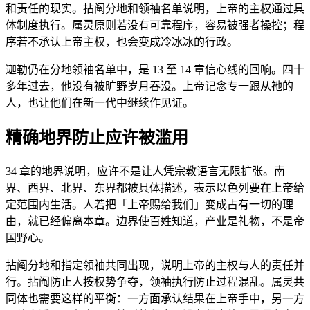
和责任的现实。拈阄分地和领袖名单说明，上帝的主权通过具
体制度执行。属灵原则若没有可靠程序，容易被强者操控；程
序若不承认上帝主权，也会变成冷冰冰的行政。
迦勒仍在分地领袖名单中，是 13 至 14 章信心线的回响。四十
多年过去，他没有被旷野岁月吞没。上帝记念专一跟从祂的
人，也让他们在新一代中继续作见证。
精确地界防止应许被滥用
34 章的地界说明，应许不是让人凭宗教语言无限扩张。南
界、西界、北界、东界都被具体描述，表示以色列要在上帝给
定范围内生活。人若把「上帝赐给我们」变成占有一切的理
由，就已经偏离本章。边界使百姓知道，产业是礼物，不是帝
国野心。
拈阄分地和指定领袖共同出现，说明上帝的主权与人的责任并
行。拈阄防止人按权势争夺，领袖执行防止过程混乱。属灵共
同体也需要这样的平衡：一方面承认结果在上帝手中，另一方