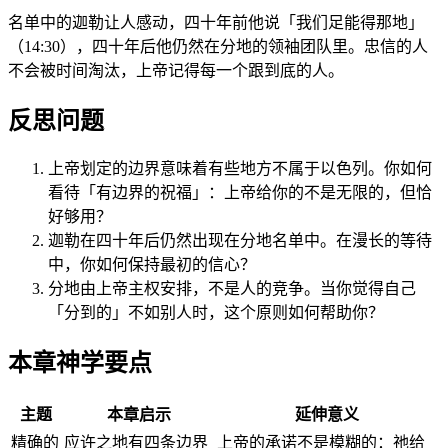
名单中的迦勒让人感动，四十年前他说「我们足能得那地」
（14:30），四十年后他仍然在分地的领袖团队里。忠信的人
不会被时间淘汰，上帝记得每一个跟到底的人。
反思问题
上帝划定的边界意味着有些地方不属于以色列。你如何
看待「有边界的祝福」：上帝给你的不是无限的，但恰
好够用？
迦勒在四十年后仍然出现在分地名单中。在漫长的等待
中，你如何保持最初的信心？
分地由上帝主权安排，不是人的竞争。当你觉得自己
「分到的」不如别人时，这个原则如何帮助你？
本章神学要点
主题
本章启示
延伸意义
精确的
应许之地有四条边界
上帝的承诺不是模糊的：祂给