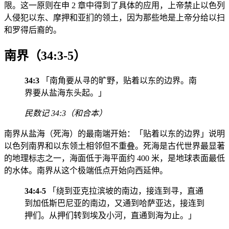
限。这一原则在申 2 章中得到了具体的应用，上帝禁止以色列
人侵犯以东、摩押和亚扪的领土，因为那些地是上帝分给以扫
和罗得后裔的。
南界（34:3-5）
34:3
「南角要从寻的旷野，贴着以东的边界。南
界要从盐海东头起。」
民数记 34:3（和合本）
南界从盐海（死海）的最南端开始：「贴着以东的边界」说明
以色列南界和以东领土相邻但不重叠。死海是古代世界最显著
的地理标志之一，海面低于海平面约 400 米，是地球表面最低
的水体。南界从这个极端低点开始向西延伸。
34:4-5
「绕到亚克拉滨坡的南边，接连到寻，直通
到加低斯巴尼亚的南边，又通到哈萨亚达，接连到
押们。从押们转到埃及小河，直通到海为止。」