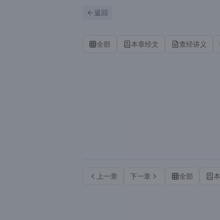
跳到主要内容
刷新
返回
全部
本章经文
查经讲义
上一章
下一章
全部