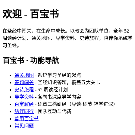
欢迎 - 百宝书
在圣经中闯关，在生命中成长。以教会为团队单位，全年 52
周读经计划、通关地图、导学资料、史诗旅程，陪伴你系统学
习圣经。
百宝书 · 功能导航
通关地图
- 系统学习圣经的起点
答题闯关
- 圣经知识答题，覆盖五大关卡
史诗旅程
- 52 周读经计划
导学资料
- 各卷书深度导学内容
百宝解经
- 逐章三档研经（导读·逐节·神学进深）
结伴同行
- 团队互动与代祷
善用百宝书
常见问题