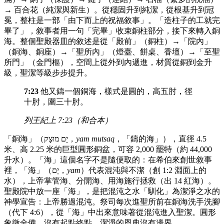
→ 百合花（純潔與新生）。從穩固升到純潔，從根基升到冠
冕，整柱是一部「由下而上的祝福敘事」。「造柱子的工就完
畢了」，敘事者用一句「完畢」收束銅柱部分，接下來轉入銅
海。整個聖殿器皿的敘述是從「殿前」（銅柱）→「院內」
（銅海、銅座）→「聖所內」（燈臺、餅桌、香壇）→「至聖
所門」（金門樞），空間上從外到內遞進，材質從銅到金升
級，聖潔等級步步提升。
7:23
他又鑄一個銅海，樣式是圓的，高五肘，徑
十肘，圍三十肘。
列王紀上 7:23（和合本）
「銅海」（יָם מוּצָק，
yam mutsaq
，「鑄的海」），直徑 4.5
米、高 2.25 米的巨型圓形銅盆，可容 2,000 罷特（約 44,000
升水）。「海」這個名字不是隨便取的：在希伯來創世敘事
裡，「海」（יָם，
yam
）代表混沌與不潔（創 1:2 淵面上的
水），上帝掌管海、分開海、用海施行拯救（出 14 紅海）。
聖殿院中放一座「海」，是把混沌之水「馴化」為潔淨之水的
神學宣告：上帝勝過混沌。祭司每次進聖所前在銅海洗手洗腳
（代下 4:6），從「海」中出來意味著從混沌進入聖潔。圓形
象徵全備，沒有起點終點，潔淨的恩典沒有邊界。