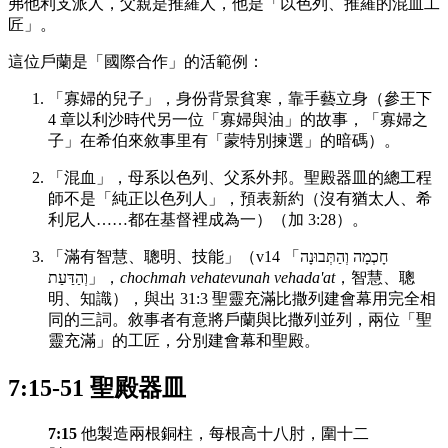
弗他利支派人，父親是推羅人，他是「以色列、推羅的混血工
匠」。
這位戶蘭是「國際合作」的活範例：
「寡婦的兒子」，身份背景貧寒，靠手藝立身（參王下
4 章以利沙時代另一位「寡婦與油」的故事，「寡婦之
子」在希伯來敘事里有「蒙特別揀選」的暗碼）。
「混血」，母系以色列、父系外邦。聖殿器皿的總工程
師不是「純正以色列人」，預表新約（沒有猶太人、希
利尼人……都在基督裡成為一）（加 3:28）。
「滿有智慧、聰明、技能」（v14 「חָכְמָה וְהַתְּבוּנָה
וְהַדַּעַת」，
chochmah vehatevunah vehada'at
，智慧、聰
明、知識），與出 31:3 聖靈充滿比撒列建會幕用完全相
同的三詞。敘事者有意將戶蘭與比撒列並列，兩位「聖
靈充滿」的工匠，分別建會幕和聖殿。
7:15-51 聖殿器皿
7:15
他製造兩根銅柱，每根高十八肘，圍十二