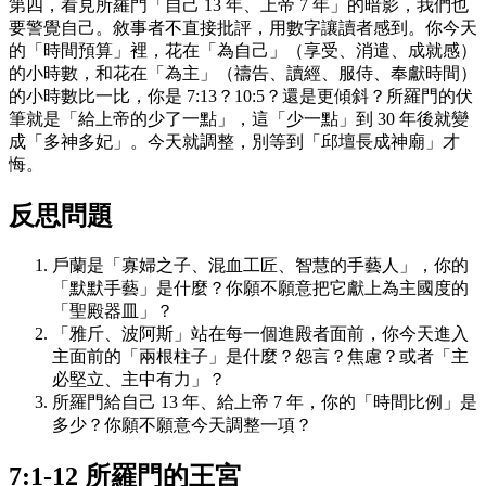
第四，看見所羅門「自己 13 年、上帝 7 年」的暗影，我們也
要警覺自己。敘事者不直接批評，用數字讓讀者感到。你今天
的「時間預算」裡，花在「為自己」（享受、消遣、成就感）
的小時數，和花在「為主」（禱告、讀經、服侍、奉獻時間）
的小時數比一比，你是 7:13？10:5？還是更傾斜？所羅門的伏
筆就是「給上帝的少了一點」，這「少一點」到 30 年後就變
成「多神多妃」。今天就調整，別等到「邱壇長成神廟」才
悔。
反思問題
戶蘭是「寡婦之子、混血工匠、智慧的手藝人」，你的
「默默手藝」是什麼？你願不願意把它獻上為主國度的
「聖殿器皿」？
「雅斤、波阿斯」站在每一個進殿者面前，你今天進入
主面前的「兩根柱子」是什麼？怨言？焦慮？或者「主
必堅立、主中有力」？
所羅門給自己 13 年、給上帝 7 年，你的「時間比例」是
多少？你願不願意今天調整一項？
7:1-12 所羅門的王宮