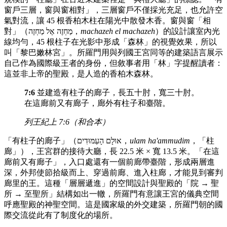
窗戶三層，窗與窗相對」，三層窗戶不僅採光充足，也允許空
氣對流，讓 45 根香柏木柱在陽光中散發木香。窗與窗「相
對」（מַחְזֶה אֶל מַחְזֶה，
machazeh el machazeh
）的設計讓室內光
線均勻，45 根柱子在光影中形成「森林」的視覺效果，所以
叫「黎巴嫩林宮」。所羅門用與列國王宮同等的建築語言展示
自己作為國際級王者的身份，但敘事者用「林」字提醒讀者：
這並非上帝的聖殿，是人造的香柏木森林。
7:6
並建造有柱子的廊子，長五十肘，寬三十肘。
在這廊前又有廊子，廊外有柱子和臺階。
列王紀上 7:6（和合本）
「有柱子的廊子」（אוּלָם הָעַמּוּדִים，
ulam ha'ammudim
，「柱
廊」），王宮群的接待大廳，長 22.5 米 × 寬 13.5 米。「在這
廊前又有廊子」，入口處還有一個前廊帶臺階，形成兩層進
深，外邦使節拾級而上、穿過前廊、進入柱廊，才能見到審判
廊里的王。這種「層層遞進」的空間設計與聖殿的「院 → 聖
所 → 至聖所」結構如出一轍，所羅門有意讓王宮的儀典空間
呼應聖殿的神聖空間。這是國家級的外交建築，所羅門朝的國
際交流從此有了制度化的場所。