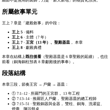
細節不是無用的裝飾，乃是「新天新地」的物質化預演。
所屬敘事單元
王上 7 章是「建殿敘事」的中段：
王上 5
· 備料
王上 6
· 主體（7 年）
王上 7
·
王宮（13 年）、聖殿器皿
， 本章
王上 8
· 獻殿典禮
本章在結構上
既往後看
（聖殿器皿是 6 章聖殿的延續），也往
前看（銅海銅柱預表 8 章獻殿後的事奉）。
段落結構
本章三段，節奏王宮 → 戶蘭 → 器皿：
① 7:1–12 · 所羅門的王宮群， 13 年工程
② 7:13–14 · 推羅匠人戶蘭， 聖殿器皿的總工程師
③ 7:15–51 · 聖殿銅器與金器， 雙柱、銅海、洗濯盆、
燈臺、陳設餅桌