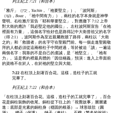
列王紀上 7:21（和合本）
「雅斤」（יָכִין，
Yachin
，「祂要堅立」）、「波阿斯」
（בֹּעַז，
Boaz
，「祂中間有力」），兩柱的名字本身就是神學
聲明。右柱雅斤宣告「耶和華要堅立」，對應撒下 7:12 上帝
對大衛的應許「我必堅定他的國位」。左柱波阿斯宣告「在祂
裡面有力量」，這個名字恰好也是路得記中大衛曾祖父的名字
（得 2:1），波阿斯作為至近親屬救贖了路得，兩柱以「大衛
之約」和「救贖者」的名字守在聖殿門前。每一個走進聖殿敬
拜的人都必須從這兩根柱子中間經過，等於被迫「讀」一遍這
兩個名字：我靠的不是自己的虔誠，是「祂堅立」、「祂有
力」。這是舊約裡最具體的「因信稱義」預演：進入上帝面前
的資格不在於人，在於祂的堅立與大能。
7:22
在柱頂上刻著百合花。這樣，造柱子的工就
完畢了。
列王紀上 7:22（和合本）
「在柱頂上刻著百合花。這樣，造柱子的工就完畢了」，百合
花是銅柱裝飾的收尾。銅柱從下往上的「視覺故事」層層遞
進：底部是光素的銅柱身（穩固的根基）→ 球形鼓肚（圓
滿）→ 網子（保護）→ 鏈子（連結）→ 石榴（繁多的祝福）