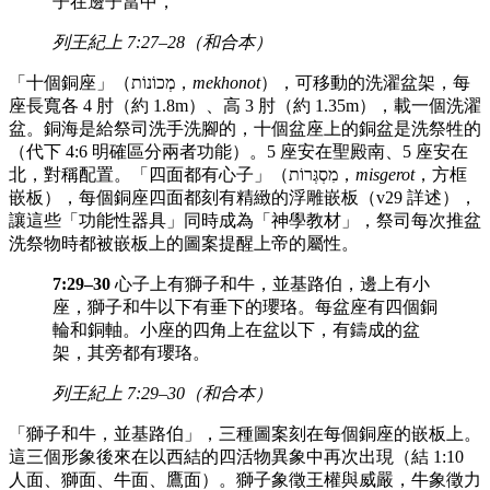
子在邊子當中，
列王紀上 7:27–28（和合本）
「十個銅座」（מְכוֹנוֹת，
mekhonot
），可移動的洗濯盆架，每
座長寬各 4 肘（約 1.8m）、高 3 肘（約 1.35m），載一個洗濯
盆。銅海是給祭司洗手洗腳的，十個盆座上的銅盆是洗祭牲的
（代下 4:6 明確區分兩者功能）。5 座安在聖殿南、5 座安在
北，對稱配置。「四面都有心子」（מִסְגְּרוֹת，
misgerot
，方框
嵌板），每個銅座四面都刻有精緻的浮雕嵌板（v29 詳述），
讓這些「功能性器具」同時成為「神學教材」，祭司每次推盆
洗祭物時都被嵌板上的圖案提醒上帝的屬性。
7:29–30
心子上有獅子和牛，並基路伯，邊上有小
座，獅子和牛以下有垂下的瓔珞。每盆座有四個銅
輪和銅軸。小座的四角上在盆以下，有鑄成的盆
架，其旁都有瓔珞。
列王紀上 7:29–30（和合本）
「獅子和牛，並基路伯」，三種圖案刻在每個銅座的嵌板上。
這三個形象後來在以西結的四活物異象中再次出現（結 1:10
人面、獅面、牛面、鷹面）。獅子象徵王權與威嚴，牛象徵力