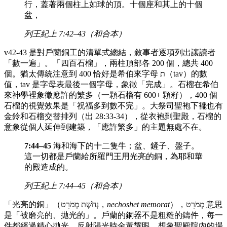
行，蓋著兩個柱上如球的頂。十個座和其上的十個
盆，
列王紀上 7:42–43（和合本）
v42-43 是對戶蘭銅工的清單式總結，敘事者逐項列出讓讀者
「數一遍」。「四百石榴」，兩柱頂部各 200 個，總共 400
個。猶太傳統注意到 400 恰好是希伯來字母 ת（tav）的數
值，tav 是字母表最後一個字母，象徵「完成」。石榴在希伯
來神學裡象徵應許的繁多（一顆石榴有 600+ 顆籽），400 個
石榴的視覺效果是「祝福多到數不完」。大祭司聖袍下襬也有
金鈴和石榴交替排列（出 28:33-34），從衣袍到聖殿，石榴的
意象從個人延伸到建築，「應許繁多」的主題無處不在。
7:44–45
海和海下的十二隻牛；盆、鏟子、盤子。
這一切都是戶蘭給所羅門王用光亮的銅，為耶和華
的殿造成的。
列王紀上 7:44–45（和合本）
「光亮的銅」（נְחֹשֶׁת מְמֹרָט，
nechoshet memorat
），מְמֹרָט 意思
是「被磨亮的、拋光的」。戶蘭的銅器不是粗糙的鑄件，每一
件都經過精心拋光，反射陽光時金黃耀眼。想象聖殿院內的場