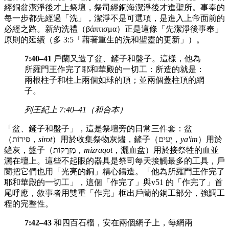
經銅盆潔淨後才上祭壇，祭司經銅海潔淨後才進聖所。事奉的
每一步都先經過「洗」，潔淨不是可選項，是進入上帝面前的
必經之路。新約洗禮（βάπτισμα）正是這條「先潔淨後事奉」
原則的延續（多 3:5「藉著重生的洗和聖靈的更新」）。
7:40–41
戶蘭又造了盆、鏟子和盤子。這樣，他為
所羅門王作完了耶和華殿的一切工：所造的就是：
兩根柱子和柱上兩個如球的頂；並兩個蓋柱頂的網
子。
列王紀上 7:40–41（和合本）
「盆、鏟子和盤子」，這是祭壇旁的日常三件套：盆
（סִּירוֹת，
sirot
）用於收集祭物灰燼，鏟子（יָעִים，
ya'im
）用於
鏟灰，盤子（מִזְרָקוֹת，
mizraqot
，灑血盆）用於接祭牲的血並
灑在壇上。這些不起眼的器具是祭司每天接觸最多的工具，戶
蘭把它們也用「光亮的銅」精心鑄造。「他為所羅門王作完了
耶和華殿的一切工」，這個「作完了」與v51 的「作完了」首
尾呼應，敘事者用雙重「作完」框出戶蘭的銅工部分，強調工
程的完整性。
7:42–43
和四百石榴，安在兩個網子上，每網兩