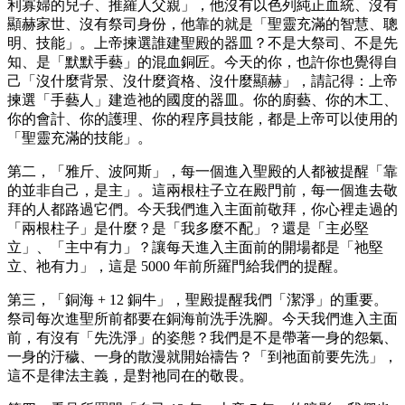
利寡婦的兒子、推羅人父親」，他沒有以色列純正血統、沒有
顯赫家世、沒有祭司身份，他靠的就是「聖靈充滿的智慧、聰
明、技能」。上帝揀選誰建聖殿的器皿？不是大祭司、不是先
知、是「默默手藝」的混血銅匠。今天的你，也許你也覺得自
己「沒什麼背景、沒什麼資格、沒什麼顯赫」，請記得：上帝
揀選「手藝人」建造祂的國度的器皿。你的廚藝、你的木工、
你的會計、你的護理、你的程序員技能，都是上帝可以使用的
「聖靈充滿的技能」。
第二，「雅斤、波阿斯」，每一個進入聖殿的人都被提醒「靠
的並非自己，是主」。這兩根柱子立在殿門前，每一個進去敬
拜的人都路過它們。今天我們進入主面前敬拜，你心裡走過的
「兩根柱子」是什麼？是「我多麼不配」？還是「主必堅
立」、「主中有力」？讓每天進入主面前的開場都是「祂堅
立、祂有力」，這是 5000 年前所羅門給我們的提醒。
第三，「銅海 + 12 銅牛」，聖殿提醒我們「潔淨」的重要。
祭司每次進聖所前都要在銅海前洗手洗腳。今天我們進入主面
前，有沒有「先洗淨」的姿態？我們是不是帶著一身的怨氣、
一身的汙穢、一身的散漫就開始禱告？「到祂面前要先洗」，
這不是律法主義，是對祂同在的敬畏。