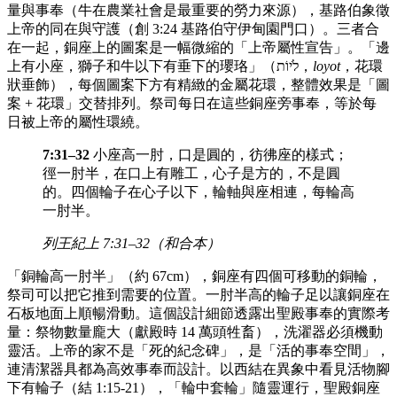
量與事奉（牛在農業社會是最重要的勞力來源），基路伯象徵
上帝的同在與守護（創 3:24 基路伯守伊甸園門口）。三者合
在一起，銅座上的圖案是一幅微縮的「上帝屬性宣告」。「邊
上有小座，獅子和牛以下有垂下的瓔珞」（לֹיוֹת，
loyot
，花環
狀垂飾），每個圖案下方有精緻的金屬花環，整體效果是「圖
案 + 花環」交替排列。祭司每日在這些銅座旁事奉，等於每
日被上帝的屬性環繞。
7:31–32
小座高一肘，口是圓的，彷彿座的樣式；
徑一肘半，在口上有雕工，心子是方的，不是圓
的。四個輪子在心子以下，輪軸與座相連，每輪高
一肘半。
列王紀上 7:31–32（和合本）
「銅輪高一肘半」（約 67cm），銅座有四個可移動的銅輪，
祭司可以把它推到需要的位置。一肘半高的輪子足以讓銅座在
石板地面上順暢滑動。這個設計細節透露出聖殿事奉的實際考
量：祭物數量龐大（獻殿時 14 萬頭牲畜），洗濯器必須機動
靈活。上帝的家不是「死的紀念碑」，是「活的事奉空間」，
連清潔器具都為高效事奉而設計。以西結在異象中看見活物腳
下有輪子（結 1:15-21），「輪中套輪」隨靈運行，聖殿銅座