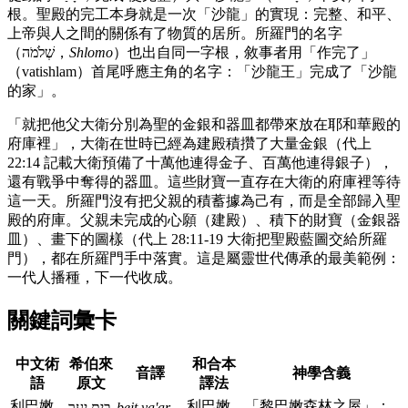
根。聖殿的完工本身就是一次「沙龍」的實現：完整、和平、
上帝與人之間的關係有了物質的居所。所羅門的名字
（שְׁלֹמֹה，
Shlomo
）也出自同一字根，敘事者用「作完了」
（vatishlam）首尾呼應主角的名字：「沙龍王」完成了「沙龍
的家」。
「就把他父大衛分別為聖的金銀和器皿都帶來放在耶和華殿的
府庫裡」，大衛在世時已經為建殿積攢了大量金銀（代上
22:14 記載大衛預備了十萬他連得金子、百萬他連得銀子），
還有戰爭中奪得的器皿。這些財寶一直存在大衛的府庫裡等待
這一天。所羅門沒有把父親的積蓄據為己有，而是全部歸入聖
殿的府庫。父親未完成的心願（建殿）、積下的財寶（金銀器
皿）、畫下的圖樣（代上 28:11-19 大衛把聖殿藍圖交給所羅
門），都在所羅門手中落實。這是屬靈世代傳承的最美範例：
一代人播種，下一代收成。
關鍵詞彙卡
中文術
希伯來
和合本
音譯
神學含義
語
原文
譯法
利巴嫩
利巴嫩
「黎巴嫩森林之屋」：
בֵּית יַעַר
beit ya'ar