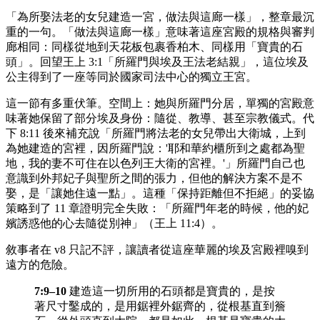
「為所娶法老的女兒建造一宮，做法與這廊一樣」，整章最沉
重的一句。「做法與這廊一樣」意味著這座宮殿的規格與審判
廊相同：同樣從地到天花板包裹香柏木、同樣用「寶貴的石
頭」。回望王上 3:1「所羅門與埃及王法老結親」，這位埃及
公主得到了一座等同於國家司法中心的獨立王宮。
這一節有多重伏筆。空間上：她與所羅門分居，單獨的宮殿意
味著她保留了部分埃及身份：隨從、教導、甚至宗教儀式。代
下 8:11 後來補充說「所羅門將法老的女兒帶出大衛城，上到
為她建造的宮裡，因所羅門說：'耶和華約櫃所到之處都為聖
地，我的妻不可住在以色列王大衛的宮裡。'」所羅門自己也
意識到外邦妃子與聖所之間的張力，但他的解決方案不是不
娶，是「讓她住遠一點」。這種「保持距離但不拒絕」的妥協
策略到了 11 章證明完全失敗：「所羅門年老的時候，他的妃
嬪誘惑他的心去隨從別神」（王上 11:4）。
敘事者在 v8 只記不評，讓讀者從這座華麗的埃及宮殿裡嗅到
遠方的危險。
7:9–10
建造這一切所用的石頭都是寶貴的，是按
著尺寸鑿成的，是用鋸裡外鋸齊的，從根基直到簷