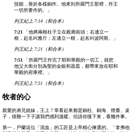
技能，善於各樣銅作。他來到所羅門王那裡，作王
一切所要作的。」
列王紀上 7:14（和合本）
7:21
「他將兩根柱子立在殿廊前頭：右邊立一
根，起名叫雅斤；左邊立一根，起名叫波阿斯。」
列王紀上 7:21（和合本）
7:51
「所羅門王作完了耶和華殿的一切工，就把
他父大衛分別為聖的金銀和器皿，都帶來放在耶和
華殿的府庫裡。」
列王紀上 7:51（和合本）
牧者的心
親愛的弟兄姐妹，王上 7 章看起來都是銅柱、銅海、燈臺、桌
子，很難一下子讓我們感到溫暖。但請你慢下來，看幾件事。
第一，戶蘭這位「混血」的工匠是上帝精心揀選的。「拿弗他