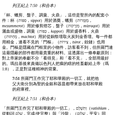
列王紀上 7:50（和合本）
「杯、蠟剪、盤子、調羹、火鼎」，這些是聖所內的配套小
件：杯（סִפּוֹת，
sippot
）用於酒奠，蠟剪（מְזַמְּרוֹת，
mezammerot
）用於修剪燈芯，盤子（מִזְרָקוֹת，
mizraqot
）用於
灑血或盛物，調羹（כַּפּוֹת，
kappot
）用於盛香料，火鼎
（מַחְתּוֹת，
machtot
）用於從銅祭壇取火炭到金香壇。每一件都
用精金，連看不見的「門樞」（צִירוֹת，
tsirot
，鉸鏈）也用
金。門樞是隱藏在門框里的小物件，訪客看不到，但所羅門連
這最隱蔽的部件都用最貴重的材料。這透露出一條奉獻原則：
對上帝家的奉獻不分「看得見」和「看不見」，全部用最好
的。瑪拉基後來責備以色列人把瘸的瞎的牲畜獻給上帝（瑪
1:8），正是對這種精神的背棄。
7:51
所羅門王作完了耶和華殿的一切工，就把他
父大衛分別為聖的金銀和器皿都帶來放在耶和華殿
的府庫裡。
列王紀上 7:51（和合本）
「所羅門王作完了耶和華殿的一切工」，וַתִּשְׁלַם（
vatishlam
，
從動詞 שָׁלַם，完成/使完整）與「沙龍」（שָׁלוֹם，平安）同