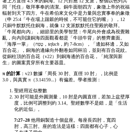
著上方直徑 4.5 米的銅海。12 只對應 12 支派，整個以色列共
同「托住」敬拜事奉的清潔。銅牛面朝四方，象徵上帝的祝福
輻射到天下四方。牛在希伯來文化中是力量與忠實事奉的象徵
（申 25:4「牛在場上踹穀的時候，不可籠住它的嘴」），12
只銅牛默默托住銅海，就像 12 支派默默托住聖殿的敬拜。
「牛尾都向內」，細節里的美學智慧：牛尾向外會成為視覺雜
亂，向內則讓銅海四面觀看都是「牛頭牛背」的整齊畫面。
「海厚一掌」（טֶפַח，
tefach
，約 7-8cm），「邊如杯邊，又如
百合花」，銅海的邊緣向外翻卷如同杯沿，並刻有百合花紋。
從銅柱頂的百合花（v22）到銅海邊的百合花，「純潔與新
生」的圖案貫穿所有主要器皿。
π 的計算
：v23 數據「周長 30 肘、直徑 10 肘」，比例是
3.0，與真實 π（3.14159...）有偏差。學者推測：
聖經用近似整數
30 肘可能是外圓測量，10 肘是內圓直徑，若加上盆壁厚
度，比例可調整到約 3.14。聖經數學不是錯，是「生活
化的近似」。
7:27–28
他用銅製造十個盆座。每座長四肘，寬四
肘，高三肘。座的造法是這樣：四面都有心子，心