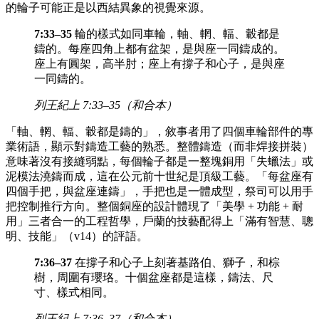
的輪子可能正是以西結異象的視覺來源。
7:33–35
輪的樣式如同車輪，軸、輞、輻、轂都是
鑄的。每座四角上都有盆架，是與座一同鑄成的。
座上有圓架，高半肘；座上有撐子和心子，是與座
一同鑄的。
列王紀上 7:33–35（和合本）
「軸、輞、輻、轂都是鑄的」，敘事者用了四個車輪部件的專
業術語，顯示對鑄造工藝的熟悉。整體鑄造（而非焊接拼裝）
意味著沒有接縫弱點，每個輪子都是一整塊銅用「失蠟法」或
泥模法澆鑄而成，這在公元前十世紀是頂級工藝。「每盆座有
四個手把，與盆座連鑄」，手把也是一體成型，祭司可以用手
把控制推行方向。整個銅座的設計體現了「美學 + 功能 + 耐
用」三者合一的工程哲學，戶蘭的技藝配得上「滿有智慧、聰
明、技能」（v14）的評語。
7:36–37
在撐子和心子上刻著基路伯、獅子，和棕
樹，周圍有瓔珞。十個盆座都是這樣，鑄法、尺
寸、樣式相同。
列王紀上 7:36–37（和合本）