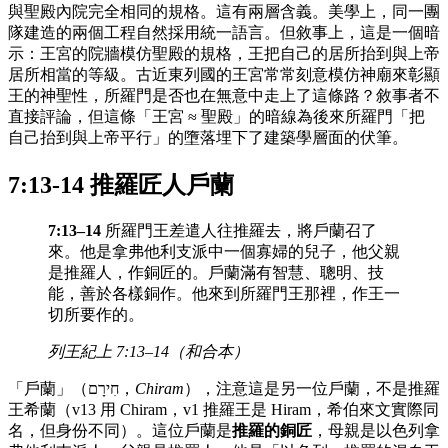
與聖殿內院完全相同的規格。這有兩層含義。美學上，同一團
隊建造的兩個工程自然採用統一語言。但敘事上，這是一個暗
示：王宮的院牆模仿聖殿的規格，王把自己的居所抬到與上帝
居所相當的等級。古近東列國的王宮常常刻意模仿神廟來彰顯
王的神聖性，所羅門是否也在無意中走上了這條路？敘事者不
直接評論，但這條「王宮 ≈ 聖殿」的暗線為後來所羅門「把
自己抬到與上帝平行」的墮落埋下了建築學層面的伏筆。
7:13-14 推羅匠人戶蘭
7:13–14
所羅門王差遣人往推羅去，將戶蘭召了
來。他是拿弗他利支派中一個寡婦的兒子，他父親
是推羅人，作銅匠的。戶蘭滿有智慧、聰明、技
能，善於各樣銅作。他來到所羅門王那裡，作王一
切所要作的。
列王紀上 7:13–14（和合本）
「戶蘭」（חִירָם，
Chiram
），注意這是另一位戶蘭，不是推羅
王希蘭（v13 用 Chiram，v1 推羅王是 Hiram，希伯來文實際同
名，但身份不同）。這位戶蘭是
推羅的銅匠
，母親是以色列拿