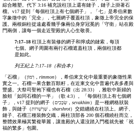
綜合雕塑。代下 3:16 補充說柱頂上還有鏈子，鏈子上掛著石
榴。v17 提到「每個柱頂上有七個網子」，「七」是希伯來數
字象徵中的「完全」，七層網子覆蓋柱頂，象徵上帝完全的保
護。兩根銅柱從遠處看幾乎像兩位身穿冠冕的「守衛」站在殿
門兩側，讓每一個走近聖殿的人心生敬畏。
7:17–18
柱頂上有裝修的網子和擰成的鏈索，每頂
七個。網子周圍有兩行石榴遮蓋柱頂，兩個柱頂都
是如此。
列王紀上 7:17–18（和合本）
「石榴」（רִמּוֹן，
rimmon
），希伯來文化中最重要的象徵性果
實之一。石榴一果含數百顆籽，在近東文化中普遍代表多產與
豐盛。大祭司聖袍下襬也有石榴（出 28:33），雅歌中新婦的
臉頰「如同石榴的一半」（歌 4:3）。「每個柱頂上有七個網
子」，v17 提到的網子（שְׂבָכִים，
sevakhim
）是一種網格狀裝
飾，與鏈子（שַׁרְשְׁרוֹת，
sharshrot
）交錯纏繞在柱頂上。網子、
鏈子、石榴三種裝飾交織，兩柱頂部各 200 個石榴繞柱而立，
整體效果極其繁複華麗，讓進殿的人還沒踏入門檻就先被「祝
福的繁多」包圍。