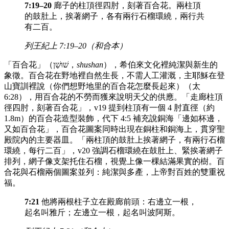
7:19–20
廊子的柱頂徑四肘，刻著百合花。兩柱頂
的鼓肚上，挨著網子，各有兩行石榴環繞，兩行共
有二百。
列王紀上 7:19–20（和合本）
「百合花」（שׁוּשַׁן，
shushan
），希伯來文化裡純潔與新生的
象徵。百合花在野地裡自然生長，不需人工灌溉，主耶穌在登
山寶訓裡說（你們想野地里的百合花怎麼長起來）（太
6:28），用百合花的不勞而獲來說明天父的供應。「走廊柱頂
徑四肘，刻著百合花」，v19 提到柱頂有一個 4 肘直徑（約
1.8m）的百合花造型裝飾，代下 4:5 補充說銅海「邊如杯邊，
又如百合花」，百合花圖案同時出現在銅柱和銅海上，貫穿聖
殿院內的主要器皿。「兩柱頂的鼓肚上挨著網子，有兩行石榴
環繞，每行二百」，v20 強調石榴環繞在鼓肚上、緊挨著網子
排列，網子像支架托住石榴，視覺上像一棵結滿果實的樹。百
合花與石榴兩個圖案並列：純潔與多產，上帝對百姓的雙重祝
福。
7:21
他將兩根柱子立在殿廊前頭：右邊立一根，
起名叫雅斤；左邊立一根，起名叫波阿斯。