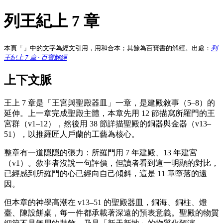
列王紀上 7 章
本頁「」中的文字為經文引用，用和合本；其餘為百寶書的解經。出處：
列
王紀上 7 章 · 百寶解經
上下文脈
王上 7 章是「王宮與聖殿器皿」一章，是建殿敘事（5–8）的
延伸。上一章完成聖殿主體，本章先用 12 節描寫所羅門的王
宮群（v1–12），然後用 38 節詳描聖殿的銅器與金器（v13–
51），以推羅匠人戶蘭的工藝為核心。
整章有一道隱隱的張力：所羅門用 7 年建殿、13 年建宮
（v1）。敘事者沒說一句評價，但讀者看到這一明顯的對比，
已經感到所羅門的心已經向自己傾斜，這是 11 章墮落的遠
因。
但本章的神學高潮在 v13–51 的聖殿器皿，銅海、銅柱、燈
臺、陳設餅桌，每一件都承載著深遠的預表意義。聖殿的物質