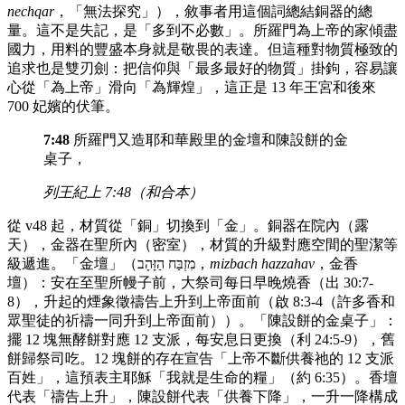
nechqar
，「無法探究」），敘事者用這個詞總結銅器的總
量。這不是失記，是「多到不必數」。所羅門為上帝的家傾盡
國力，用料的豐盛本身就是敬畏的表達。但這種對物質極致的
追求也是雙刃劍：把信仰與「最多最好的物質」掛鉤，容易讓
心從「為上帝」滑向「為輝煌」，這正是 13 年王宮和後來
700 妃嬪的伏筆。
7:48
所羅門又造耶和華殿里的金壇和陳設餅的金
桌子，
列王紀上 7:48（和合本）
從 v48 起，材質從「銅」切換到「金」。銅器在院內（露
天），金器在聖所內（密室），材質的升級對應空間的聖潔等
級遞進。「金壇」（מִזְבַּח הַזָּהָב，
mizbach hazzahav
，金香
壇）：安在至聖所幔子前，大祭司每日早晚燒香（出 30:7-
8），升起的煙象徵禱告上升到上帝面前（啟 8:3-4（許多香和
眾聖徒的祈禱一同升到上帝面前））。「陳設餅的金桌子」：
擺 12 塊無酵餅對應 12 支派，每安息日更換（利 24:5-9），舊
餅歸祭司吃。12 塊餅的存在宣告「上帝不斷供養祂的 12 支派
百姓」，這預表主耶穌「我就是生命的糧」（約 6:35）。香壇
代表「禱告上升」，陳設餅代表「供養下降」，一升一降構成