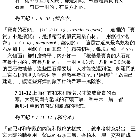
石，從外頭直到大院，都是如此。根基是寶貴的大
石頭，有長十肘的，有長八肘的。
列王紀上 7:9–10（和合本）
「寶貴的石頭」（אֲבָנִים יְקָרוֹת，
avanim yeqarot
），這裡的「寶
貴」不是指寶石，是指精選的優質建築石材。「用鋸裡外鋸
齊」（מְגֹרָרוֹת，
megorarot
，鋸切的），這是古近東最高規格的
石材加工。用鋸子（而非鑿子）精確切割，每塊石頭「裡外」
（六個面）都打磨齊平，內外如一。「根基是寶貴的大石頭，
有長十肘的，有長八肘的」，十肘 = 4.5 米、八肘 = 3.6 米長
的巨石做地基，這些巨石需要幾十人才能搬運到位。所羅門的
王宮石材精度與聖殿同等，但敘事者在 v1 已經標註「為自己
建造」，讓這些輝煌的數字始終帶著一層陰影。
7:11–12
上面有香柏木和按著尺寸鑿成寶貴的石
頭。大院周圍有鑿成的石頭三層、香柏木一層，都
照耶和華殿的內院和殿廊的樣式。
列王紀上 7:11–12（和合本）
「都照耶和華殿的內院和殿廊的樣式」，敘事者特意點出：王
宮大院的牆壁用「鑿成的石頭三層、香柏木一層」交替砌成，