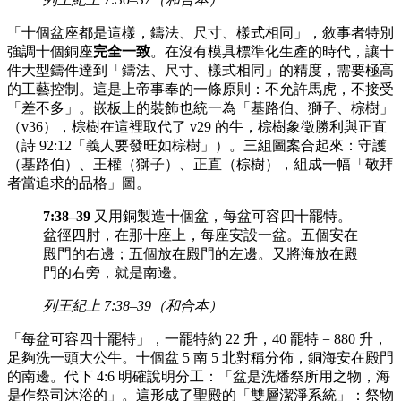
「十個盆座都是這樣，鑄法、尺寸、樣式相同」，敘事者特別
強調十個銅座
完全一致
。在沒有模具標準化生產的時代，讓十
件大型鑄件達到「鑄法、尺寸、樣式相同」的精度，需要極高
的工藝控制。這是上帝事奉的一條原則：不允許馬虎，不接受
「差不多」。嵌板上的裝飾也統一為「基路伯、獅子、棕樹」
（v36），棕樹在這裡取代了 v29 的牛，棕樹象徵勝利與正直
（詩 92:12「義人要發旺如棕樹」）。三組圖案合起來：守護
（基路伯）、王權（獅子）、正直（棕樹），組成一幅「敬拜
者當追求的品格」圖。
7:38–39
又用銅製造十個盆，每盆可容四十罷特。
盆徑四肘，在那十座上，每座安設一盆。五個安在
殿門的右邊；五個放在殿門的左邊。又將海放在殿
門的右旁，就是南邊。
列王紀上 7:38–39（和合本）
「每盆可容四十罷特」，一罷特約 22 升，40 罷特 = 880 升，
足夠洗一頭大公牛。十個盆 5 南 5 北對稱分佈，銅海安在殿門
的南邊。代下 4:6 明確說明分工：「盆是洗燔祭所用之物，海
是作祭司沐浴的」。這形成了聖殿的「雙層潔淨系統」：祭物