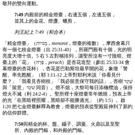
敬拜的雙向運動。
7:49
內殿前的精金燈臺，右邊五個，左邊五個，
並其上的金花、燈盞、蠟剪，
列王紀上 7:49（和合本）
「精金燈臺」（מְנֹרוֹת，
menorot
，燈臺的複數），摩西會幕只
有一個七枝金燈臺（出 25:31-40），所羅門殿有十個，光的明
亮度大增十倍。5 右 5 左對稱排列，讓聖所沒有一寸陰暗。燈
臺上的「花」（פֶּרַח，
perach
）是杏花造型（參出 25:33-34 會
幕燈臺的杏花杯），杏花是巴勒斯坦最早開的花，象徵「警
醒、率先甦醒」（耶 1:11-12 上帝對耶利米說「你看見什
麼？」「我看見杏樹枝」「我必留意保守我的話」，杏樹 שָׁקֵד
與「留意」שֹׁקֵד 同音）。燈不熄，大祭司每日添橄欖油，保持
燈火不滅（利 24:2-4）。聖所裡十座燈臺常年燃燒，預表上帝
的光「在黑暗裡照耀，黑暗卻不能勝過光」（約 1:5）。啟
1:20 把七金燈臺解釋為教會，燈臺的預表從聖殿延伸到了新約
的信仰群體。
7:50
與精金的杯、盤、鑷子、調羹、火鼎以及至聖
所、內殿的門樞，和外殿的門樞。