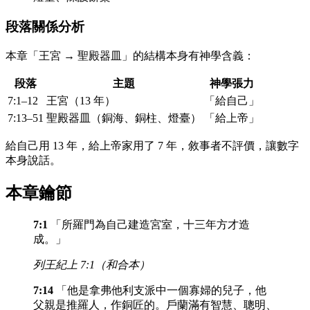
段落關係分析
本章「王宮 → 聖殿器皿」的結構本身有神學含義：
段落
主題
神學張力
7:1–12
王宮（13 年）
「給自己」
7:13–51
聖殿器皿（銅海、銅柱、燈臺）
「給上帝」
給自己用 13 年，給上帝家用了 7 年，敘事者不評價，讓數字
本身說話。
本章鑰節
7:1
「所羅門為自己建造宮室，十三年方才造
成。」
列王紀上 7:1（和合本）
7:14
「他是拿弗他利支派中一個寡婦的兒子，他
父親是推羅人，作銅匠的。戶蘭滿有智慧、聰明、