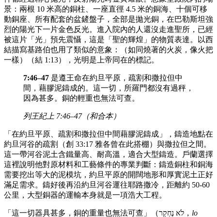
景：兩根 10 米高的銅柱、一座直徑 4.5 米的銅海、十個可移
動銅座、所有配套的盆鏟盤子，全部是拋光銅，在巴勒斯坦強
烈的陽光下一片金色反光。進入院內的人還沒走進聖所，已經
被這片「光」預先震懾，這是「聖的輝煌」的物質表達。以西
結描寫基路伯也用了類似的意象：（如同燒著的火炭，像火把
一樣）（結 1:13），光明是上帝同在的標記。
7:46–47
是遵王命在約旦平原，疏割和撒拉但中
間，藉膠泥鑄成的。這一切，所羅門都沒有過秤，
因為甚多。銅的輕重也無法可查。
列王紀上 7:46–47（和合本）
「在約旦平原、疏割和撒拉但中間藉膠泥鑄成」，鑄造地點在
約旦河谷的疏割（創 33:17 雅各曾在此搭棚）與撒拉但之間。
這一帶河谷泥土含鐵量高、耐高溫，適合大型鑄造。戶蘭選擇
這裡說明他對原材料和工藝條件的專業判斷：鑄造銅柱和銅海
需要挖出等大的泥模坑，約旦平原的開闊地形和厚實泥土正好
滿足需求。鑄好後再沿約旦河谷運往耶路撒冷，距離約 50-60
公里，大型銅器的運輸本身就是一項浩大工程。
「這一切器具甚多，銅的重量也無法可查」（לֹא נֶחְקַר，
lo