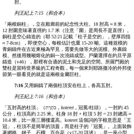
肘。
列王紀上 7:15（和合本）
「兩根銅柱」，立在殿廊前的紀念性大柱。18 肘高 ≈ 8 米，
12 肘圍意味著直徑約 1.7 米（注意「圍」是周長不是直徑）。
銅柱是空心鑄造的（耶 52:21 記載「柱子是空的」，壁厚四指
≈ 7-8cm），即便空心，每根估計也重 15-20 噸。這種規模的
青銅鑄件在古近東極為罕見，需要先做等大的泥模、外裹鑄
模、然後用幾噸熔化的銅一次澆鑄成型。戶蘭選擇在約旦平原
鑄造（v46），那裡有合適的泥土和充足的空間。所羅門殿的
雙柱是當時世界級的工程奇觀，每一個來到耶路撒冷的外邦使
節第一眼看見的就是這兩根金屬巨柱。
7:16
又用銅鑄了兩個柱頂安在柱上，各高五肘。
列王紀上 7:16（和合本）
「五肘高的柱頂」（כֹּתֶרֶת，
koteret
，冠冕/柱頭），一肘約 45
公分，柱頂高約 2.25 米。柱身 18 肘 + 柱頂 5 肘 = 23 肘總高 ≈
10.4 米，比一座三層樓還高。koteret 這個詞的字根意思是「王
冠」，柱頂不是簡單的頂蓋，而是柱子的「冠冕」。上面裝飾
著網格、鏈子、石榴、百合花（v17-20 詳述），是一座小型