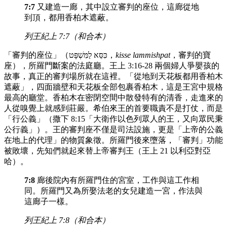
7:7
又建造一廊，其中設立審判的座位，這廊從地
到頂，都用香柏木遮蔽。
列王紀上 7:7（和合本）
「審判的座位」（כִּסֵּא לַמִּשְׁפָּט，
kisse lammishpat
，審判的寶
座），所羅門斷案的法庭廳。王上 3:16-28 兩個婦人爭嬰孩的
故事，真正的審判場所就在這裡。「從地到天花板都用香柏木
遮蔽」，四面牆壁和天花板全部包裹香柏木，這是王宮中規格
最高的廳堂。香柏木在密閉空間中散發特有的清香，走進來的
人從嗅覺上就感到莊嚴。希伯來王的首要職責不是打仗，而是
「行公義」（撒下 8:15「大衛作以色列眾人的王，又向眾民秉
公行義」）。王的審判座不僅是司法設施，更是「上帝的公義
在地上的代理」的物質象徵。所羅門後來墮落，「審判」功能
被敗壞，先知們就起來替上帝審判王（王上 21 以利亞對亞
哈）。
7:8
廊後院內有所羅門住的宮室，工作與這工作相
同。所羅門又為所娶法老的女兒建造一宮，作法與
這廊子一樣。
列王紀上 7:8（和合本）