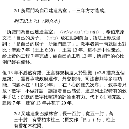
7:1
所羅門為自己建造宮室，十三年方才造成。
列王紀上 7:1（和合本）
「所羅門為自己建造宮室」（וְאֶת בֵּיתוֹ בָּנָה שְׁלֹמֹה），希伯來原
文把「自己的房子」（בֵּיתוֹ）放在動詞前面，語法上形成強
調：「是自己的房子：所羅門建了」。敘事者第一句就拋出對
比：聖殿 7 年（王上 6:38），王宮 13 年。這不是中性陳述。
給上帝的工程 7 年完成，給自己的工程 13 年，所羅門的心比
例已經在偏移。
但 13 年不必然有錯。王宮群規模遠大於聖殿（v2-8 描寫五個
建築），需要承載政府運作、外交接待、司法審判等多種功
能。問題不在「用多少年」，在「心的優先次序」。敘事者只
放下數字，不做評語，讓讀者自己感受。這是列王記特有的敘
事手法：沉默的數字比喧譁的評論更有力。代下 8:1 補充說，
建殿 7 年 + 建宮 13 年共花了 20 年。
7:2
又建造黎巴嫩林宮，長一百肘，寬五十肘，高
三十肘，有香柏木柱三（原文作「四」）行，柱上
有香柏木柁梁。