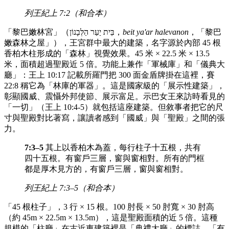
列王紀上 7:2（和合本）
「黎巴嫩林宮」（בֵּית יַעַר הַלְּבָנוֹן，
beit ya'ar halevanon
，「黎巴
嫩森林之屋」），王宮群中最大的建築，名字源於內部 45 根
香柏木柱形成的「森林」視覺效果。45 米 × 22.5 米 × 13.5
米，面積超過聖殿近 5 倍。功能上兼作「軍械庫」和「儀典大
廳」：王上 10:17 記載所羅門把 300 面金盾牌掛在這裡，賽
22:8 稱它為「林庫的軍器」。這是國家級的「展示性建築」，
彰顯國威、震懾外邦使節、展示富足。示巴女王來訪時看見的
「一切」（王上 10:4-5）就包括這座建築。但敘事者把它的尺
寸與聖殿對比著寫，讓讀者感到「國威」與「聖殿」之間的張
力。
7:3–5
其上以香柏木為蓋，每行柱子十五根，共有
四十五根。有窗戶三層，窗與窗相對。所有的門框
都是厚木見方的，有窗戶三層，窗與窗相對。
列王紀上 7:3–5（和合本）
「45 根柱子」，3 行 × 15 根。100 肘長 × 50 肘寬 × 30 肘高
（約 45m × 22.5m × 13.5m），這是聖殿面積的近 5 倍。這種
規模的「柱廳」在古近東建築裡是「典禮大廳」的標誌。「有