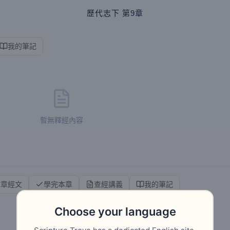
歷代志下
第9章
我的筆記
暫無釋經內容
本章經文
學完本章
查經講義
我的筆記
Choose your language