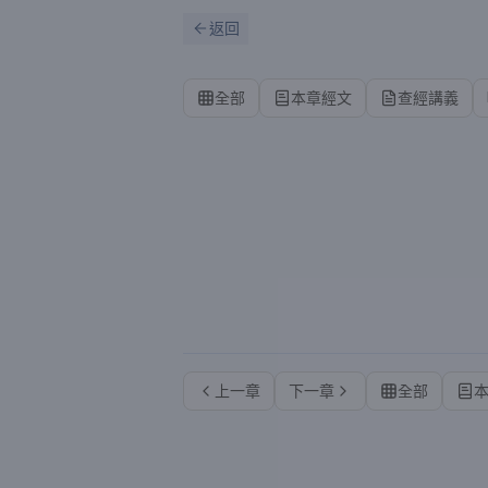
跳到主要內容
刷新
返回
全部
本章經文
查經講義
上一章
下一章
全部