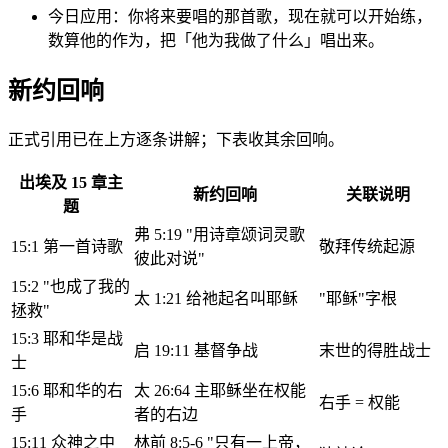
今日应用：你将来要唱的那首歌，现在就可以开始练，
数算他的作为，把「他为我做了什么」唱出来。
新约回响
正式引用已在上方逐条讲解；下表收其余回响。
出埃及 15 章主
新约回响
关联说明
题
弗 5:19 "用诗章颂词灵歌
15:1 第一首诗歌
敬拜传统起源
彼此对说"
15:2 "也成了我的
太 1:21 给祂起名叫耶稣
"耶稣"字根
拯救"
15:3 耶和华是战
启 19:11 基督争战
末世的得胜战士
士
15:6 耶和华的右
太 26:64 主耶稣坐在权能
右手 = 权能
手
者的右边
15:11 众神之中
林前 8:5-6 "只有一上帝，