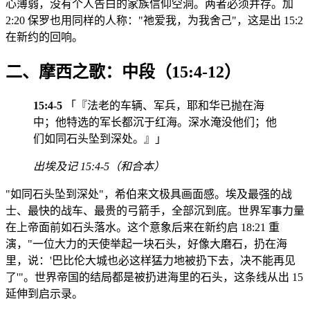
心薄弱，没有个人告白的家族信仰空洞。两者必须并存。加
2:20 保罗也用同样的人称："祂爱我，为我舍己"，这是出 15:2
在新约的回响。
二、摩西之歌：中段（15:4-12）
15:4-5
「『法老的车辆、军兵，耶和华已抛在海
中；他特选的军长都沉于红海。深水淹没他们；他
们如同石头坠到深处。』」
出埃及记 15:4-5（和合本）
"如同石头坠到深处"，希伯来文极具画面感。埃及最强的战
士、最快的战车、最贵的弓箭手，全部沉到底。世界军事力量
在上帝面前如石头落水。这个意象后来在新约启 18:21 重
演，"一位大力的天使举起一块石头，好像大磨石，扔在海
里，说：'巴比伦大城也必这样猛力地被扔下去，决不能再见
了'"。世界帝国的结局都是被扔进海里的石头，这条线从出 15
延伸到启示录。