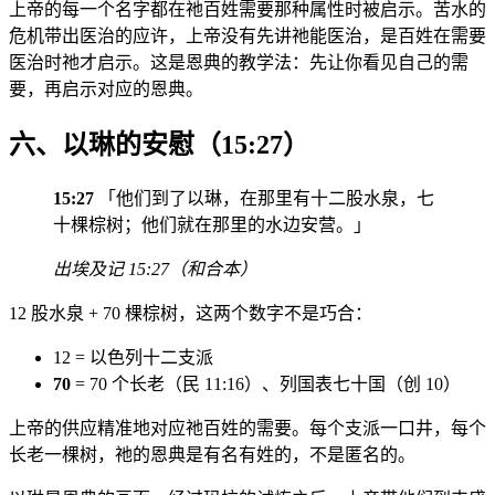
上帝的每一个名字都在祂百姓需要那种属性时被启示。苦水的
危机带出医治的应许，上帝没有先讲祂能医治，是百姓在需要
医治时祂才启示。这是恩典的教学法：先让你看见自己的需
要，再启示对应的恩典。
六、以琳的安慰（15:27）
15:27
「他们到了以琳，在那里有十二股水泉，七
十棵棕树；他们就在那里的水边安营。」
出埃及记 15:27（和合本）
12 股水泉 + 70 棵棕树，这两个数字不是巧合：
12 = 以色列十二支派
70
= 70 个长老（民 11:16）、列国表七十国（创 10）
上帝的供应精准地对应祂百姓的需要。每个支派一口井，每个
长老一棵树，祂的恩典是有名有姓的，不是匿名的。