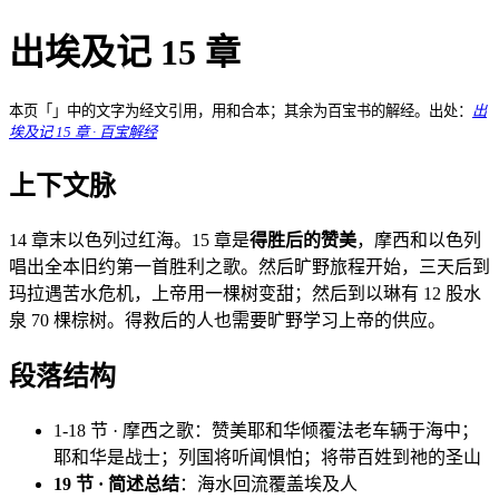
出埃及记 15 章
本页「」中的文字为经文引用，用和合本；其余为百宝书的解经。出处：
出
埃及记 15 章 · 百宝解经
上下文脉
14 章末以色列过红海。15 章是
得胜后的赞美
，摩西和以色列
唱出全本旧约第一首胜利之歌。然后旷野旅程开始，三天后到
玛拉遇苦水危机，上帝用一棵树变甜；然后到以琳有 12 股水
泉 70 棵棕树。得救后的人也需要旷野学习上帝的供应。
段落结构
1-18 节 · 摩西之歌：赞美耶和华倾覆法老车辆于海中；
耶和华是战士；列国将听闻惧怕；将带百姓到祂的圣山
19 节 · 简述总结
：海水回流覆盖埃及人