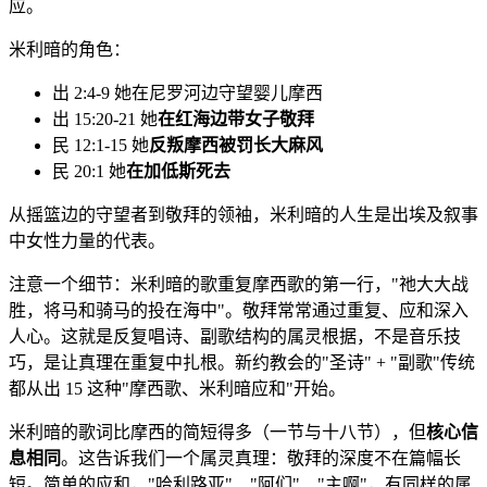
应。
米利暗的角色：
出 2:4-9 她在尼罗河边守望婴儿摩西
出 15:20-21 她
在红海边带女子敬拜
民 12:1-15 她
反叛摩西被罚长大麻风
民 20:1 她
在加低斯死去
从摇篮边的守望者到敬拜的领袖，米利暗的人生是出埃及叙事
中女性力量的代表。
注意一个细节：米利暗的歌重复摩西歌的第一行，"祂大大战
胜，将马和骑马的投在海中"。敬拜常常通过重复、应和深入
人心。这就是反复唱诗、副歌结构的属灵根据，不是音乐技
巧，是让真理在重复中扎根。新约教会的"圣诗" + "副歌"传统
都从出 15 这种"摩西歌、米利暗应和"开始。
米利暗的歌词比摩西的简短得多（一节与十八节），但
核心信
息相同
。这告诉我们一个属灵真理：敬拜的深度不在篇幅长
短。简单的应和，"哈利路亚"、"阿们"、"主啊"，有同样的属