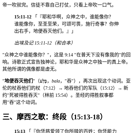
帝一吹就完。信徒不靠自己打仗，只看上帝吹一口气。
15:11-12
「『耶和华啊，众神之中，谁能像你？
谁能像你，至圣至荣，可颂可畏，施行奇事？你伸
出右手，地便吞灭他们。』」
出埃及记 15:11-12（和合本）
"众神之中谁能像你？"，这是 9:14 "在普天下没有像我的"的回
响。诗歌正式宣告独神论，耶和华是众神之中独一的真上帝。
其他所谓的偶像都是虚无。
"
地便吞灭他们
"（
בָּלַע
，
bala
，"吞"），再次出现这个动词。亚
伦的杖吞他们的杖（7:12）→ 地吞他们的军队（15:12）→ 新
约"死被得胜吞灭"（林前 15:54）。圣经的得胜叙事都
用"吞"这个动词。
三、摩西之歌：终段（15:13-18）
15:13
「『你凭慈爱领了你所赎的百姓；你凭能力