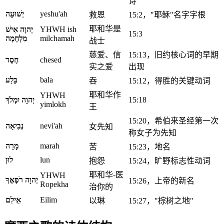
诗
יְשׁוּעָה
yeshu'ah
救恩
15:2，"耶稣"名字字根
耶和华是
יְהוָה אִישׁ
YHWH ish
15:3
מִלְחָמָה
milchamah
战士
慈爱、信
15:13，旧约核心词的早期
חֶסֶד
chesed
实之爱
出现
בָּלַע
bala
吞
15:12，得胜的关键动词
耶和华作
YHWH
יְהוָה יִמְלֹךְ
15:18
yimlokh
王
15:20，希伯来圣经第一次
נְבִיאָה
nevi'ah
女先知
称女子为先知
מָרָה
marah
苦
15:23，地名
לוּן
lun
抱怨
15:24，旷野标志性动词
耶和华-医
YHWH
יְהוָה רֹפְאֶךָ
15:26，上帝的新名
Ropekha
治你的
אֵילִם
Eilim
以琳
15:27，"棕树之地"