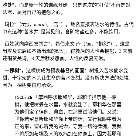
难处"，而是新一轮的训练开始，只是这次的"打仗"不再是对
法老，是对自己的抱怨之心。
"玛拉"（
מָרָה
，
marah
，"苦"），地名直接表达水的特性。古代
中东这种"苦水井"是常见的，含矿物盐过多，不能饮用。
"百姓就向摩西发怨言"，希伯来文
לוּן
（
lun
，"抱怨"），这是
出埃及记后续不断出现的动词。得救后的人也会抱怨，3 天前
还唱赞美诗，3 天后就发怨言。人性的反复无常。
"
一棵树
"，这棵树成为预表基督的画面：树投入苦水使水变
甜，十字架的木头让生命的苦水变甜。没有解决方法的处境，
因为一棵树变得可承受。
15:25-26
「摩西呼求耶和华，耶和华指示他一棵
树，他把树丢在水里，水就变甜了。耶和华在那里
为他们定了律例、典章，在那里试验他们。又说：
『你若留意听耶和华你上帝的话，又行我眼中看为
正的事，留心听我的诫命，守我一切的律例，我就
不将所加与埃及人的疾病加在你身上，因为我耶和