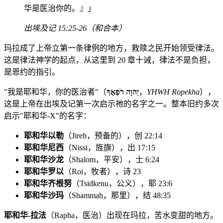
华是医治你的。』」
出埃及记 15:25-26（和合本）
玛拉成了上帝立第一条律例的地方，救赎之民开始领受律法。
这是律法神学的起点，从这里到 20 章十诫，律法不是负担，
是恩约的指引。
"我是耶和华，你的医治者"（
יְהוָה רֹפְאֶךָ
，
YHWH Ropekha
），
这是上帝在出埃及记第一次启示祂的名字之一。整本旧约多次
启示"耶和华-X"的名字：
耶和华以勒
（Jireh，预备的），创 22:14
耶和华尼西
（Nissi，旌旗），出 17:15
耶和华沙龙
（Shalom，平安），士 6:24
耶和华罗以
（Roi，牧者），诗 23
耶和华齐根努
（Tsidkenu，公义），耶 23:6
耶和华沙玛
（Shammah，那里），结 48:35
耶和华-拉法
（Rapha，医治）出现在玛拉，苦水变甜的地方。