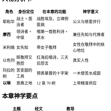
角色
身份定位
在本章的功能
神学意义
战士 + 医
战胜埃及，立律例
耶和华
公义与慈爱并行
治者
医病
领诗者 +
唱第一首胜利诗 +
摩西
兼任先知与代祷者
中保
求水
女性在敬拜中的核
米利暗
女先知
带女子敬拜
心地位
既敬拜又
红海后唱诗，三天
以色列
真实人性
抱怨
后怨言
玛拉的
苦变甜的
预表基督的十字架
一木使苦水成甜
树
工具
以琳
恩典之地
12 泉 70 树
上帝精准供应
本章神学要点
主题
经文
教导