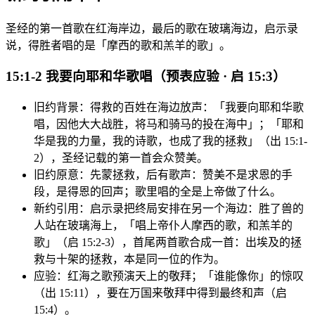
圣经的第一首歌在红海岸边，最后的歌在玻璃海边，启示录
说，得胜者唱的是「摩西的歌和羔羊的歌」。
15:1-2 我要向耶和华歌唱（预表应验 · 启 15:3）
旧约背景：得救的百姓在海边放声：「我要向耶和华歌
唱，因他大大战胜，将马和骑马的投在海中」；「耶和
华是我的力量，我的诗歌，也成了我的拯救」（出 15:1-
2），圣经记载的第一首会众赞美。
旧约原意：先蒙拯救，后有歌声：赞美不是求恩的手
段，是得恩的回声；歌里唱的全是上帝做了什么。
新约引用：启示录把终局安排在另一个海边：胜了兽的
人站在玻璃海上，「唱上帝仆人摩西的歌，和羔羊的
歌」（启 15:2-3），首尾两首歌合成一首：出埃及的拯
救与十架的拯救，本是同一位的作为。
应验：红海之歌预演天上的敬拜；「谁能像你」的惊叹
（出 15:11），要在万国来敬拜中得到最终和声（启
15:4）。