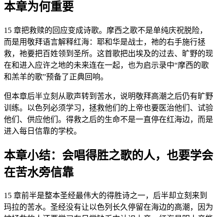
本章为何重要
15 章把救赎的回应变成诗歌。摩西之歌不是单纯庆祝脱险，
而是用敬拜语言解释红海：耶和华是战士，祂的右手施行拯
救，祂要把百姓领到圣所。这首歌把出埃及的过去、旷野的现
在和进入应许之地的未来连在一起，也为启示录中“摩西的歌
和羔羊的歌”预备了正典回响。
但本章后半立刻从歌声转到苦水，说明敬拜高潮之后仍有旷野
训练。以色列必须学习，拯救他们的上帝也要医治他们、试验
他们、供应他们。得救之后的生命不是一直停在红海边，而是
进入每日信靠的学校。
本章小结：会唱得胜之歌的人，也要学会
在苦水旁信靠
15 章前半是整本圣经最伟大的得胜诗之一，后半却立刻来到
玛拉的苦水。圣经没有让以色列长久停留在海边的高潮，因为