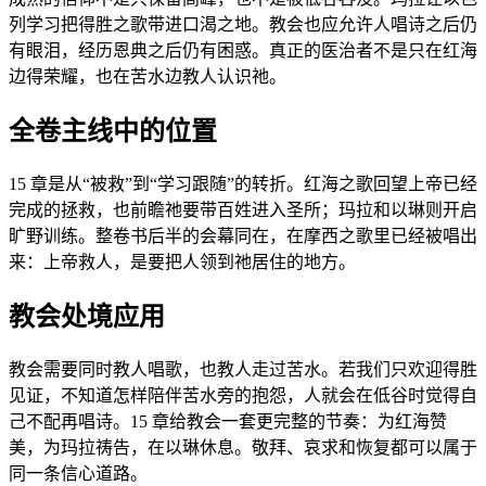
列学习把得胜之歌带进口渴之地。教会也应允许人唱诗之后仍
有眼泪，经历恩典之后仍有困惑。真正的医治者不是只在红海
边得荣耀，也在苦水边教人认识祂。
全卷主线中的位置
15 章是从“被救”到“学习跟随”的转折。红海之歌回望上帝已经
完成的拯救，也前瞻祂要带百姓进入圣所；玛拉和以琳则开启
旷野训练。整卷书后半的会幕同在，在摩西之歌里已经被唱出
来：上帝救人，是要把人领到祂居住的地方。
教会处境应用
教会需要同时教人唱歌，也教人走过苦水。若我们只欢迎得胜
见证，不知道怎样陪伴苦水旁的抱怨，人就会在低谷时觉得自
己不配再唱诗。15 章给教会一套更完整的节奏：为红海赞
美，为玛拉祷告，在以琳休息。敬拜、哀求和恢复都可以属于
同一条信心道路。