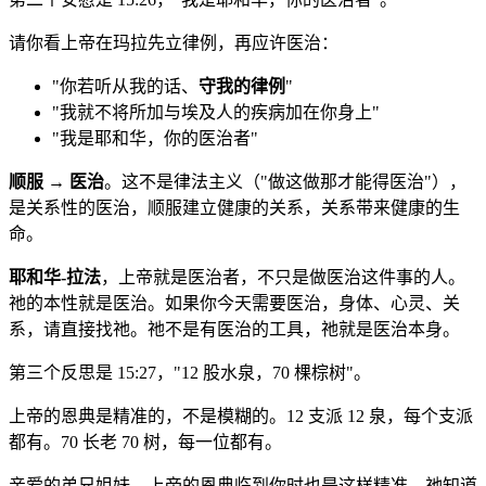
请你看上帝在玛拉先立律例，再应许医治：
"你若听从我的话、
守我的律例
"
"我就不将所加与埃及人的疾病加在你身上"
"我是耶和华，你的医治者"
顺服 → 医治
。这不是律法主义（"做这做那才能得医治"），
是关系性的医治，顺服建立健康的关系，关系带来健康的生
命。
耶和华-拉法
，上帝就是医治者，不只是做医治这件事的人。
祂的本性就是医治。如果你今天需要医治，身体、心灵、关
系，请直接找祂。祂不是有医治的工具，祂就是医治本身。
第三个反思是 15:27，"12 股水泉，70 棵棕树"。
上帝的恩典是精准的，不是模糊的。12 支派 12 泉，每个支派
都有。70 长老 70 树，每一位都有。
亲爱的弟兄姐妹，上帝的恩典临到你时也是这样精准，祂知道