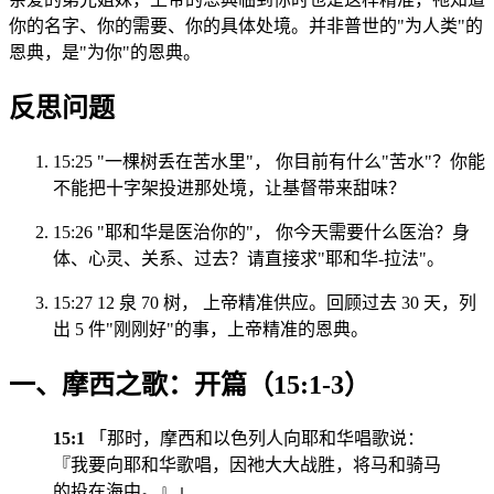
你的名字、你的需要、你的具体处境。并非普世的"为人类"的
恩典，是"为你"的恩典。
反思问题
15:25 "一棵树丢在苦水里"， 你目前有什么"苦水"？你能
不能把十字架投进那处境，让基督带来甜味？
15:26 "耶和华是医治你的"， 你今天需要什么医治？身
体、心灵、关系、过去？请直接求"耶和华-拉法"。
15:27 12 泉 70 树， 上帝精准供应。回顾过去 30 天，列
出 5 件"刚刚好"的事，上帝精准的恩典。
一、摩西之歌：开篇（15:1-3）
15:1
「那时，摩西和以色列人向耶和华唱歌说：
『我要向耶和华歌唱，因祂大大战胜，将马和骑马
的投在海中。』」