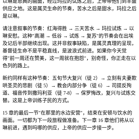
以琳是恩典的画面，经过玛拉的试炼之后，上帝带他们到丰盛
供应之地。这是属灵生命的节奏，苦水之后是甜水，玛拉之后
是以琳。
请注意叙事的节奏：红海得胜 → 三天苦水 → 玛拉试炼 → 以
琳安慰。这种"高潮 → 低谷 → 试炼 → 复苏"的节奏会在出埃
及记后半部继续出现。这并非叙事缺陷，是属灵真理的呈现，
基督徒生命不是平稳直线，是波浪式前进。如果你今天觉
得"前一周还在赞美，这一周就在抱怨"，别奇怪，你正走在以
色列的路上。
新约同样有这种节奏：五旬节大复兴（徒 2）→ 立刻有夫妻欺
哄圣灵的悲剧（徒 5）→ 教会内部分争（徒 6）→ 司提反殉
道、福音传到撒玛利亚（徒 7-8）→ 保罗悔改，复兴与试炼交
替。这是上帝训练子民的方式。
15 章的最后一节"在那里的水边安营"，结束在安顿与饮水的
画面。一切都为下一段旅程做准备。下一章 16 章他们将从以
琳前进，遇到吗哪的供应，上帝的供应一步接一步。