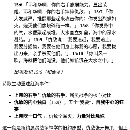
15:6
「耶和华啊，你的右手施展能力，显出荣
耀。耶和华啊，你的右手摔碎仇敌。」
15:7
「你
大发威严，推翻那些起来攻击你的；你发出烈怒如
火，烧灭他们像烧碎秸一样。」
15:8
「你发鼻中
的气，水便聚起成堆，大水直立如垒，海中的深水
凝结。」
15:9
「仇敌说：‘我要追赶，我要追上，
我要分掳物，我要在他们身上称我的心愿，我要拔
出刀来，亲手杀灭他们。’」
15:10
「你叫风一
吹，海就把他们淹没，他们如铅沉在大水之中。」
出埃及记 15:6（和合本）
诗歌生动重述红海事件：
上帝的右手
与
仇敌的右手
，属灵战争的核心对比
仇敌的内心独白
（15:9），五个"我要"，
自我中心的狂
妄
上帝吹一口气
↔ 仇敌全军灭，
力量对比悬殊
这一段是新约属灵战争神学的旧约原型，仇敌张牙舞爪，但上