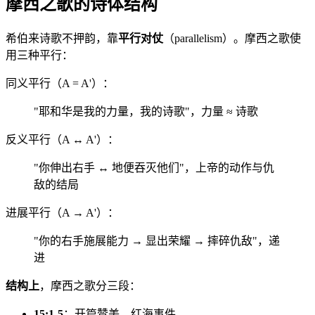
摩西之歌的诗体结构
希伯来诗歌不押韵，靠
平行对仗
（parallelism）。摩西之歌使
用三种平行：
同义平行（A = A'）：
"耶和华是我的力量，我的诗歌"，力量 ≈ 诗歌
反义平行（A ↔ A'）：
"你伸出右手 ↔ 地便吞灭他们"，上帝的动作与仇
敌的结局
进展平行（A → A'）：
"你的右手施展能力 → 显出荣耀 → 摔碎仇敌"，递
进
结构上
，摩西之歌分三段：
15:1-5
：开篇赞美、红海事件