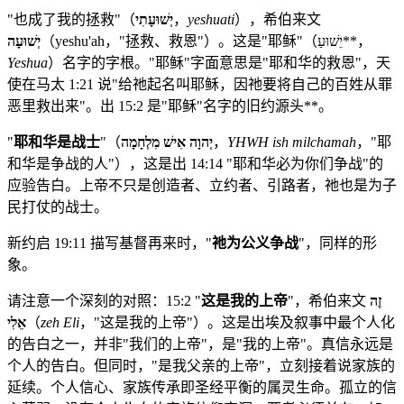
"也成了我的拯救"（
יְשׁוּעָתִי
，
yeshuati
），希伯来文
（yeshu'ah，"拯救、救恩"）。这是"耶稣"（יֵשׁוּעַ**，
יְשׁוּעָה
Yeshua
）名字的字根。"耶稣"字面意思是"耶和华的救恩"，天
使在马太 1:21 说"给祂起名叫耶稣，因祂要将自己的百姓从罪
恶里救出来"。出 15:2 是"耶稣"名字的旧约源头**。
"
耶和华是战士
"（
יְהוָה אִישׁ מִלְחָמָה
，
YHWH ish milchamah
，"耶
和华是争战的人"），这是出 14:14 "耶和华必为你们争战"的
应验告白。上帝不只是创造者、立约者、引路者，祂也是为子
民打仗的战士。
新约启 19:11 描写基督再来时，"
祂为公义争战
"，同样的形
象。
请注意一个深刻的对照：15:2 "
这是我的上帝
"，希伯来文
זֶה
אֵלִי
（
zeh Eli
，"这是我的上帝"）。这是出埃及叙事中最个人化
的告白之一，并非"我们的上帝"，是"我的上帝"。真信永远是
个人的告白。但同时，"是我父亲的上帝"，立刻接着说家族的
延续。个人信心、家族传承即圣经平衡的属灵生命。孤立的信