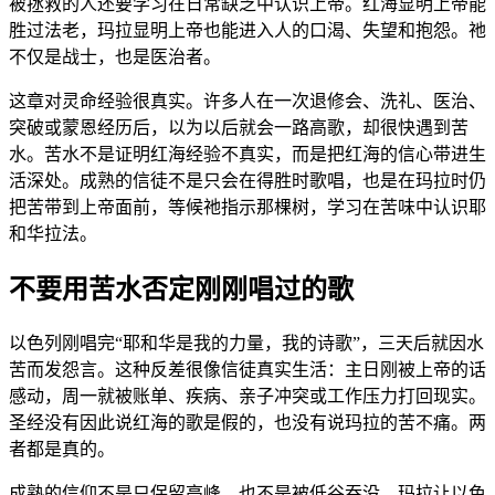
被拯救的人还要学习在日常缺乏中认识上帝。红海显明上帝能
胜过法老，玛拉显明上帝也能进入人的口渴、失望和抱怨。祂
不仅是战士，也是医治者。
这章对灵命经验很真实。许多人在一次退修会、洗礼、医治、
突破或蒙恩经历后，以为以后就会一路高歌，却很快遇到苦
水。苦水不是证明红海经验不真实，而是把红海的信心带进生
活深处。成熟的信徒不是只会在得胜时歌唱，也是在玛拉时仍
把苦带到上帝面前，等候祂指示那棵树，学习在苦味中认识耶
和华拉法。
不要用苦水否定刚刚唱过的歌
以色列刚唱完“耶和华是我的力量，我的诗歌”，三天后就因水
苦而发怨言。这种反差很像信徒真实生活：主日刚被上帝的话
感动，周一就被账单、疾病、亲子冲突或工作压力打回现实。
圣经没有因此说红海的歌是假的，也没有说玛拉的苦不痛。两
者都是真的。
成熟的信仰不是只保留高峰，也不是被低谷吞没。玛拉让以色