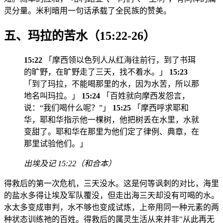
灵分量。米利暗用一句话承载了全民族的赞美。
五、玛拉的苦水（15:22-26）
15:22
「摩西领以色列人从红海往前行，到了书珥
的旷野，在旷野走了三天，找不着水。」
15:23
「到了玛拉，不能喝那里的水，因为水苦，所以那
地名叫玛拉。」
15:24
「百姓就向摩西发怨言，
说：“我们喝什么呢？”」
15:25
「摩西呼求耶和
华，耶和华指示他一棵树，他把树丢在水里，水就
变甜了。耶和华在那里为他们定了律例、典章，在
那里试验他们。」
出埃及记 15:22（和合本）
得救后的第一次危机，三天没水。这是何等讽刺的对比，海里
的盐水多得让埃及军队覆没，但走出海三天却没有可喝的水。
水太多变成审判，水不够也变成试炼，上帝用同一种元素的两
种状态训练祂的百姓。得救后的属灵生活从来并非"从此再无