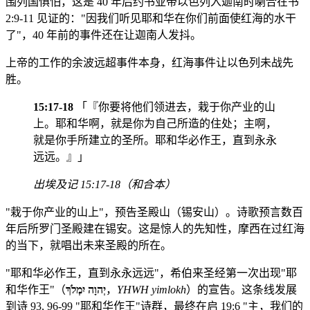
围列国惧怕，这是 40 年后约书亚带以色列入迦南时喇合在书
2:9-11 见证的："因我们听见耶和华在你们前面使红海的水干
了"，40 年前的事件还在让迦南人发抖。
上帝的工作的余波远超事件本身，红海事件让以色列未战先
胜。
15:17-18
「『你要将他们领进去，栽于你产业的山
上。耶和华啊，就是你为自己所造的住处；主啊，
就是你手所建立的圣所。耶和华必作王，直到永永
远远。』」
出埃及记 15:17-18（和合本）
"栽于你产业的山上"，预告圣殿山（锡安山）。诗歌预言数百
年后所罗门圣殿建在锡安。这是惊人的先知性，摩西在过红海
的当下，就唱出未来圣殿的所在。
"耶和华必作王，直到永永远远"，希伯来圣经第一次出现"耶
和华作王"（
יְהוָה יִמְלֹךְ
，
YHWH yimlokh
）的宣告。这条线发展
到诗 93, 96-99 "耶和华作王"诗群，最终在启 19:6 "主，我们的