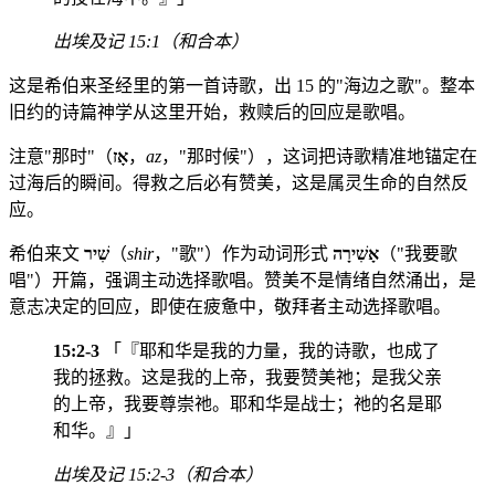
出埃及记 15:1（和合本）
这是希伯来圣经里的第一首诗歌，出 15 的"海边之歌"。整本
旧约的诗篇神学从这里开始，救赎后的回应是歌唱。
注意"那时"（
אָז
，
az
，"那时候"），这词把诗歌精准地锚定在
过海后的瞬间。得救之后必有赞美，这是属灵生命的自然反
应。
希伯来文
שִׁיר
（
shir
，"歌"）作为动词形式
אָשִׁירָה
（"我要歌
唱"）开篇，强调主动选择歌唱。赞美不是情绪自然涌出，是
意志决定的回应，即使在疲惫中，敬拜者主动选择歌唱。
15:2-3
「『耶和华是我的力量，我的诗歌，也成了
我的拯救。这是我的上帝，我要赞美祂；是我父亲
的上帝，我要尊崇祂。耶和华是战士；祂的名是耶
和华。』」
出埃及记 15:2-3（和合本）