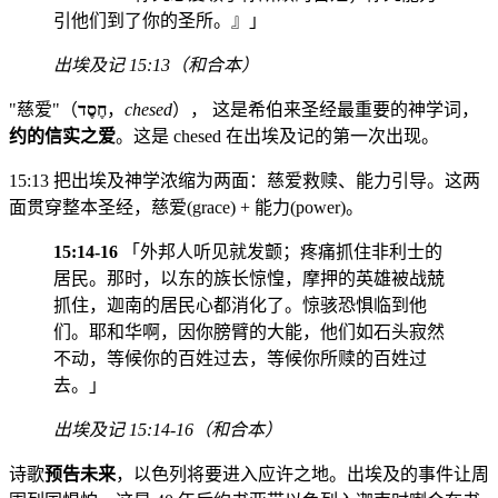
引他们到了你的圣所。』」
出埃及记 15:13（和合本）
"慈爱"（
חֶסֶד
，
chesed
）， 这是希伯来圣经最重要的神学词，
约的信实之爱
。这是 chesed 在出埃及记的第一次出现。
15:13 把出埃及神学浓缩为两面：慈爱救赎、能力引导。这两
面贯穿整本圣经，慈爱(grace) + 能力(power)。
15:14-16
「外邦人听见就发颤；疼痛抓住非利士的
居民。那时，以东的族长惊惶，摩押的英雄被战兢
抓住，迦南的居民心都消化了。惊骇恐惧临到他
们。耶和华啊，因你膀臂的大能，他们如石头寂然
不动，等候你的百姓过去，等候你所赎的百姓过
去。」
出埃及记 15:14-16（和合本）
诗歌
预告未来
，以色列将要进入应许之地。出埃及的事件让周