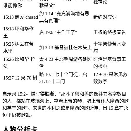
独神论
谁能像你
就是父"
约 1:14 "充充满满地有恩
15:13 慈爱 chesed
新约对应词
典有真理"
15:18 耶和华作
启 19:6 "主作王了"
王权的终极宣告
王
15:25 树丢在苦
十字架使苦水变
加 3:13 基督被挂在木头上
水里
甜
15:26 耶和华-拉
太 4:23 主耶稣周游各处医
医治是基督事工
法
治
的核心
路 10:1 七十个门徒；启
12 + 70 是常见救
15:27 12 泉 70 树
21:12 十二门
赎数字
启示录 15:2-4 描写
得胜者
，"那胜了兽和兽的像并它名字数目
的人，都站在玻璃海上，拿着上帝的琴，唱上帝仆人摩西的歌
和羔羊的歌"。末世的胜利之歌是摩西的歌延伸，出 15 章在永
恒里仍被歌颂。
人物分析卡