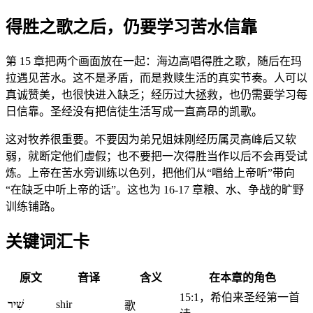
得胜之歌之后，仍要学习苦水信靠
第 15 章把两个画面放在一起：海边高唱得胜之歌，随后在玛
拉遇见苦水。这不是矛盾，而是救赎生活的真实节奏。人可以
真诚赞美，也很快进入缺乏；经历过大拯救，也仍需要学习每
日信靠。圣经没有把信徒生活写成一直高昂的凯歌。
这对牧养很重要。不要因为弟兄姐妹刚经历属灵高峰后又软
弱，就断定他们虚假；也不要把一次得胜当作以后不会再受试
炼。上帝在苦水旁训练以色列，把他们从“唱给上帝听”带向
“在缺乏中听上帝的话”。这也为 16-17 章粮、水、争战的旷野
训练铺路。
关键词汇卡
原文
音译
含义
在本章的角色
15:1，希伯来圣经第一首
שִׁיר
shir
歌