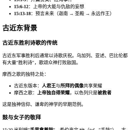
15:6-12
：上帝的大能与仇敌的妄想
15:13-18
：预言未来（迦南 → 圣殿 → 永远作王）
古近东背景
古近东胜利诗歌的传统
古近东军事胜利后通常以诗歌庆祝。乌加列、亚述、巴比伦都
有大量"胜利诗"，歌颂众神打败敌国。
摩西之歌的独特之处：
古近东版本：
人君王
与
所拜的偶像
共享荣耀
摩西之歌：
上帝独自得荣耀
，以色列只是
被救者
这是独神信仰、谦卑的神学的早期范例。
鼓与女子的敬拜
15:20 米利暗"
手里拿着鼓
"，希伯来文
תֹּף
（
tof
，"手鼓"），古