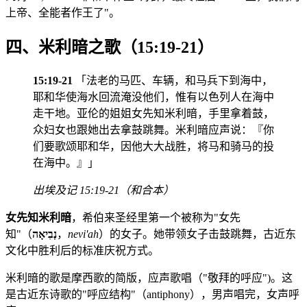
上帝、全能者作王了"。
四、米利暗之歌（15:19-21）
15:19-21
「法老的马匹、车辆，和马兵下到海中，
耶和华使海水回流淹没他们，惟有以色列人在海中
走干地。亚伦的姐姐女先知米利暗，手里拿着鼓，
众妇女也跟她出去拿鼓跳舞。米利暗应声说：『你
们要歌颂耶和华，因他大大战胜，将马和骑马的投
在海中。』」
出埃及记 15:19-21（和合本）
女先知米利暗
，希伯来圣经里第一个被称为"女先
知"（
נְבִיאָה
，
nevi'ah
）的女子。她带领女子击鼓跳舞，古近东
文化中胜利后的标准庆祝方式。
米利暗的歌是摩西歌的简版，应声歌唱（"敬拜的呼应")。这
是古近东诗歌的"呼应结构"（antiphony），男声唱完，女声呼