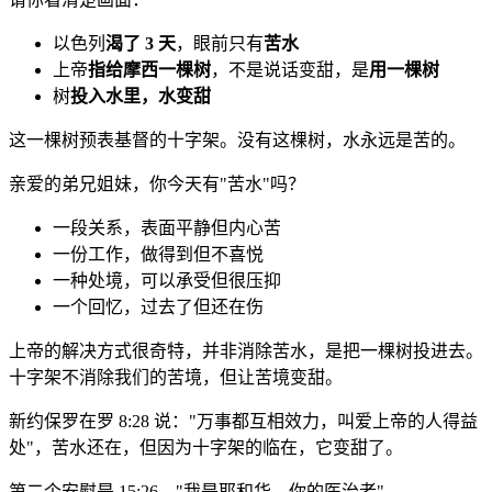
以色列
渴了 3 天
，眼前只有
苦水
上帝
指给摩西一棵树
，不是说话变甜，是
用一棵树
树
投入水里，水变甜
这一棵树预表基督的十字架。没有这棵树，水永远是苦的。
亲爱的弟兄姐妹，你今天有"苦水"吗？
一段关系，表面平静但内心苦
一份工作，做得到但不喜悦
一种处境，可以承受但很压抑
一个回忆，过去了但还在伤
上帝的解决方式很奇特，并非消除苦水，是把一棵树投进去。
十字架不消除我们的苦境，但让苦境变甜。
新约保罗在罗 8:28 说："万事都互相效力，叫爱上帝的人得益
处"，苦水还在，但因为十字架的临在，它变甜了。
第二个安慰是 15:26，"我是耶和华，你的医治者"。