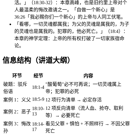
活。」（18:30-32）：本章高峰，也是旧约里上帝对个
人最温柔的悔改邀请之一。「自做一个新心」是
36:26「我必赐你们一个新心」的上帝与人同工伏笔。
「看哪，一切灵魂都属我；为父的灵魂是属我的，为子
的灵魂也是属我的。犯罪的，他必死亡。」（18:4）：
本章的神学定理：上帝的所有权打破了一切家族宿命
论。
信息结构（讲道大纲）
环节
经节
内容
破题：驳斥
"酸葡萄"必不可再说；一切灵魂属上
18:1-4
俗语
帝；犯罪的必死
18:5-9
案例 1：义父
12 项行为清单 → 必定存活
12 项反向清单（流人血、抢夺、取利
18:10-
案例 2：恶子
13
等）→ 必要死亡
案例 3：悔改
看见父罪 + 惧怕 + 不照样行 → 不因父罪
18:14-
17
孙
死亡