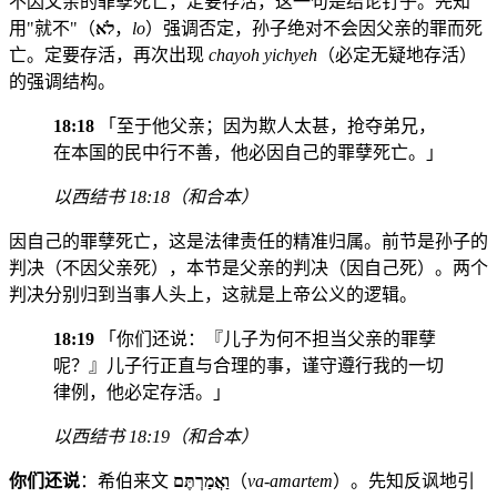
不因父亲的罪孽死亡，定要存活，这一句是结论钉子。先知
用"就不"（
לֹא
，
lo
）强调否定，孙子绝对不会因父亲的罪而死
亡。定要存活，再次出现
chayoh yichyeh
（必定无疑地存活）
的强调结构。
18:18
「至于他父亲；因为欺人太甚，抢夺弟兄，
在本国的民中行不善，他必因自己的罪孽死亡。」
以西结书 18:18（和合本）
因自己的罪孽死亡，这是法律责任的精准归属。前节是孙子的
判决（不因父亲死），本节是父亲的判决（因自己死）。两个
判决分别归到当事人头上，这就是上帝公义的逻辑。
18:19
「你们还说：『儿子为何不担当父亲的罪孽
呢？』儿子行正直与合理的事，谨守遵行我的一切
律例，他必定存活。」
以西结书 18:19（和合本）
你们还说
：希伯来文
וַאֲמַרְתֶּם
（
va-amartem
）。先知反讽地引