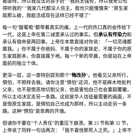
被虐待，所以我没法对孩子好" "我妈太强势，所以我老公也
得听我的" "我家几代都没人信主，我也只能慢慢来" "原生家
庭那么破，我能活成现在这样已经不错了"
每一句"酸葡萄"都带着真实的痛，上一代的伤口真的会传给下
一代，这是上帝在第二诫里承认过的事实。但
承认有传染力
和
承认有宿命是两回事。上帝在本章直接对你说：「一切灵魂都
属我。」你不属于你爸妈、不属于你的家族史、不属于你的原
生家庭剧本，你直接属于祂。每一个新的早晨，你是站在上帝
面前的独立个体。
更深一层，这一章特别提到那个"
悔改孙
"。他看见父亲所行，
惧怕，不照样去做。请你注意"惧怕"这词，他不是麻木地批判
父亲，也不是恨恶地切割父亲，他是害怕自己也会重蹈覆辙，
所以主动决定走另一条路。这就是华人信徒最需要的画面，不
是恨原生家庭，是惧怕自己也成为那样，所以主动走另一条
路。这种"惧怕"是恩典的开端。
但请你不要在"个人责任"的重压下崩溃。第 23 节和第 32 节，
上帝说了同样一句话两次：「我不喜悦那死人之死。」上帝不