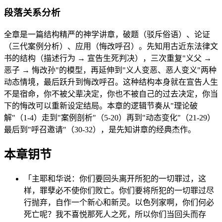
段落关系分析
全章是一篇结构精严的神学讲章，破题（驳斥俗语）、论证
（三代案例分析）、应用（悔改呼召）。先知用古近东法律文
书的结构（描述行为 → 宣告生死判决），三次重复"义父 →
恶子 → 悔改孙"的模型，再延伸到"义人变恶、恶人变义"两种
动态情境，最后跃升到悔改呼召。这种结构本身就在宣告人生
不是宿命，你不被父辈决定，你也不被自己的过去决定，你当
下的悔改可以重新设定结局。本章的逻辑节奏从"理论破
解"（1-4）走到"案例剖析"（5-20）再到"动态变化"（21-29）
最后到"呼召邀请"（30-32），是先知讲章的经典杰作。
本章钥节
「主耶和华说：你们要回头离开所犯的一切罪过，这
样，罪孽必不使你们败亡。你们要将所犯的一切罪过尽
行抛弃，自作一个新心和新灵。以色列家啊，你们何必
死亡呢？我不喜悦那死人之死，所以你们当回头而存