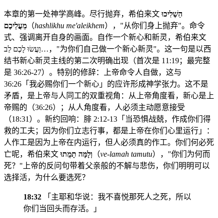
本章的第一处神学高峰。尽行抛弃，希伯来文
הַשְׁלִיכוּ
מֵעֲלֵיכֶם
（
hashlikhu me'aleikhem
），"从你们身上抛弃"。命令
式、强调离开自身的画面。自作一个新心和新灵，希伯来文
וַעֲשׂוּ לָכֶם לֵב…，"为你们自己做一个新心新灵"。这一句是以西
结书新心新灵主线的第二次明确出现（首次是 11:19；最完整
是 36:26-27）。特别的修辞：上帝命令人自做，这与
36:26「我必赐你们一个新心」的应许形成神学张力。这不是
矛盾，是上帝与人同工的双重视角：从上帝角度看，新心是上
帝赐的（36:26）；从人角度看，人必须主动愿意接受
（18:31）。新约回响：腓 2:12-13「当恐惧战兢，作成你们得
救的工夫；因为你们立志行事，都是上帝在你们心里运行」：
人作工是因为上帝在内运行，但人必须真的作工。你们何必死
亡呢，希伯来文
וְלָמָּה תָמֻתוּ
（
ve-lamah tamutu
），"你们为何而
死？"上帝的反问句带着父亲般的不解与悲伤，你们明明可以
选择活，为什么要选死？
18:32
「主耶和华说：我不喜悦那死人之死，所以
你们当回头而存活。」