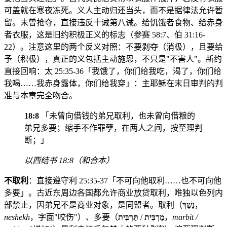
可盖就在寒夜冻死。义人主动归还当头，而不是据律法允许暂
留。未曾抢夺，直接违反十诫第八诫。给饥饿者食物、给赤身
者衣服，这是旧约积极正义的标志（参赛 58:7、伯 31:16-
22）。注意这里的两个反义对照：不要剥夺（消极），且要给
予（积极），真正的义包括主动施恩，不只是"不害人"。新约
直接回响：太 25:35-36「我饿了，你们给我吃，渴了，你们给
我喝……我赤身露体，你们给我穿」：主耶稣在末日审判的判
准与本章完全吻合。
18:8
「未曾向借钱的弟兄取利，也未曾向借粮的
弟兄多要；缩手不作罪孽，在两人之间，按至理判
断；」
以西结书 18:8（和合本）
不取利
：直接遵守利 25:35-37「不可向他取利……也不可向他
多要」。古近东周边各国都允许商业放贷取利，唯独以色列内
部禁止，因弟兄不是商业对象，是同盟者。取利（
נֶשֶׁךְ
，
neshekh
，字面"咬伤"）、多要（
תַּרְבִּית
/
מַרְבִּית
，
marbit /