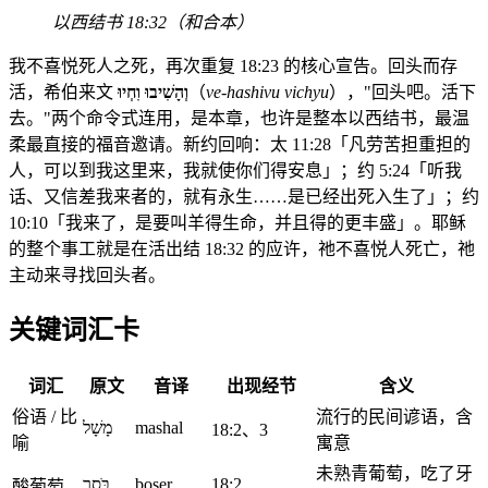
以西结书 18:32（和合本）
我不喜悦死人之死，再次重复 18:23 的核心宣告。回头而存
活，希伯来文
וְהָשִׁיבוּ וִחְיוּ
（
ve-hashivu vichyu
），"回头吧。活下
去。"两个命令式连用，是本章，也许是整本以西结书，最温
柔最直接的福音邀请。新约回响：太 11:28「凡劳苦担重担的
人，可以到我这里来，我就使你们得安息」；约 5:24「听我
话、又信差我来者的，就有永生……是已经出死入生了」；约
10:10「我来了，是要叫羊得生命，并且得的更丰盛」。耶稣
的整个事工就是在活出结 18:32 的应许，祂不喜悦人死亡，祂
主动来寻找回头者。
关键词汇卡
词汇
原文
音译
出现经节
含义
俗语 / 比
流行的民间谚语，含
מָשָׁל
mashal
18:2、3
喻
寓意
未熟青葡萄，吃了牙
בֹּסֶר
boser
18:2
酸葡萄