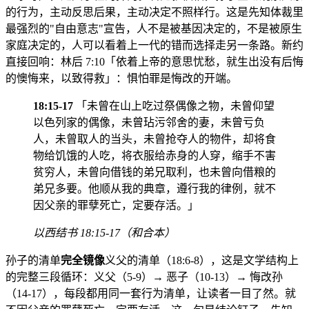
的行为，主动反思后果，主动决定不照样行。这是先知体裁里
最强烈的"自由意志"宣告，人不是被基因决定的，不是被原生
家庭决定的，人可以看着上一代的错而选择走另一条路。新约
直接回响：林后 7:10「依着上帝的意思忧愁，就生出没有后悔
的懊悔来，以致得救」：惧怕罪是悔改的开端。
18:15-17
「未曾在山上吃过祭偶像之物，未曾仰望
以色列家的偶像，未曾玷污邻舍的妻，未曾亏负
人，未曾取人的当头，未曾抢夺人的物件，却将食
物给饥饿的人吃，将衣服给赤身的人穿，缩手不害
贫穷人，未曾向借钱的弟兄取利，也未曾向借粮的
弟兄多要。他顺从我的典章，遵行我的律例，就不
因父亲的罪孽死亡，定要存活。」
以西结书 18:15-17（和合本）
孙子的清单
完全镜像
义父的清单（18:6-8），这是文学结构上
的完整三段循环：义父（5-9）→ 恶子（10-13）→ 悔改孙
（14-17），每段都用同一套行为清单，让读者一目了然。就