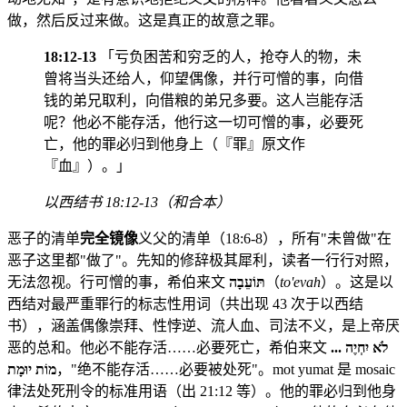
做，然后反过来做。这是真正的故意之罪。
18:12-13
「亏负困苦和穷乏的人，抢夺人的物，未
曾将当头还给人，仰望偶像，并行可憎的事，向借
钱的弟兄取利，向借粮的弟兄多要。这人岂能存活
呢？他必不能存活，他行这一切可憎的事，必要死
亡，他的罪必归到他身上（『罪』原文作
『血』）。」
以西结书 18:12-13（和合本）
恶子的清单
完全镜像
义父的清单（18:6-8），所有"未曾做"在
恶子这里都"做了"。先知的修辞极其犀利，读者一行行对照，
无法忽视。行可憎的事，希伯来文
תּוֹעֵבָה
（
to'evah
）。这是以
西结对最严重罪行的标志性用词（共出现 43 次于以西结
书），涵盖偶像崇拜、性悖逆、流人血、司法不义，是上帝厌
恶的总和。他必不能存活……必要死亡，希伯来文
לֹא יִחְיֶה ...
מוֹת יוּמָת
，"绝不能存活……必要被处死"。mot yumat 是 mosaic
律法处死刑令的标准用语（出 21:12 等）。他的罪必归到他身