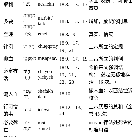
字面"咬伤"：剥削性
נֶשֶׁךְ
neshekh
取利
18:8、13、17
放贷
מַרְבִּית
marbit /
/
多要
18:8、13、17
增加；放贷的利息
tarbit
תַּרְבִּית
אֱמֶת
emet
至理
18:8、9
真实、信实
18:9、17、
חֻקּוֹתַי
chuqqotay
律例
上帝所立的定规
19、21
מִשְׁפָּטַי
mishpatay
典章
18:9、17、19
上帝所立的判例
18:9、17、
希伯来文强调结
必定存
חָיֹה
chayoh
19、21、
构："必定无疑地存
יִחְיֶה
yichyeh
活
22、28
活"（6 次。）
撒人血；以西结控诉
שָׁפַךְ
shafakh
18:10
流人血
דָּם
dam
核心
行可憎
上帝厌恶的总和（全
18:12、13、
תּוֹעֵבָה
to'evah
24
的事
书 43 次）
必要死
mosaic 律法处死令的
מוֹת
mot
18:13
יוּמָת
yumat
亡
标准用语