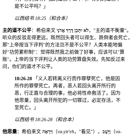
是不公平吗？」
以西结书 18:25（和合本）
主的道不公平
：希伯来文
לֹא יִתָּכֵן דֶּרֶךְ אֲדֹנָי
，"主的道不衡量"。
听众的反驳走得更远，既然回头者可以得生、跌倒者会死亡，
那"上帝按当下评判"的方法岂不是不公平？人类本能地偏
好"功劳累积制"：觉得既然我之前做了好事，应该可以"算
账"。上帝的当下评判让人类的功劳算盘失效。先知反过来
问，你们的道才不公平。
18:26-28
「义人若转离义行而作罪孽死亡，他是因
所作的罪孽死亡。再者，恶人若回头离开所行的
恶，行正直与合理的事，他必将性命救活了。因为
他思量，回头离开所犯的一切罪过，必定存活，不
至死亡。」
以西结书 18:26-28（和合本）
他思量
：希伯来文
וַיִּרְאֶה
（
va-yir'eh
，"看见"），
וַיָּשָׁב
（
va-