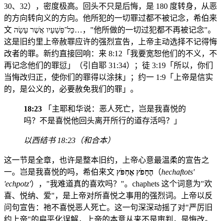
30、32），密度极高。回头不只是后悔，是 180 度转身，从恶
的方向转向义的方向。他所犯的一切罪过都不被记念，希伯来
文 כָּל־פְּשָׁעָיו אֲשֶׁר עָשָׂה…，"他所做的一切过犯都不再被记念"。
这是旧约里上帝赦罪应许的强烈宣告，上帝主动选择不记得悔
改者的罪。新约直接回响：来 8:12「我要宽恕他们的不义，不
再记念他们的罪愆」（引自耶 31:34）；徒 3:19「所以，你们
当悔改归正，使你们的罪得以涂抹」；约一 1:9「上帝是信实
的，是公义的，必要赦免我们的罪」。
18:23
「主耶和华说：恶人死亡，岂是我喜悦的
吗？不是喜悦他回头离开所行的道存活吗？」
以西结书 18:23（和合本）
这一节是全章，也许是整本旧约，上帝心意最温柔的宣告之
一。岂是我喜悦的吗，希伯来文
הֶחָפֹץ אֶחְפֹּץ
（
hechaftots'
'echpotz'
），"我难道真的喜欢吗？"。chaphets 这个词意为"欢
喜、悦纳、爱"，是上帝对所喜悦之事用的强烈词。上帝以反
问句宣告：祂不喜悦恶人死亡。这一句深深动摇了对"严厉旧
约上帝"的扁平化误解，上帝的本意从来不是审判，是悔改。