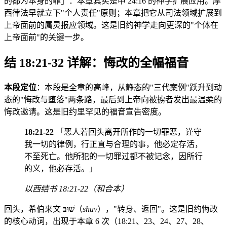
的都为本身的罪」：本章其实是申 24:16 的神学扩展应用。摩
西律法早就立下"个人责任"原则；本章把它从司法领域扩展到
上帝面前的属灵报应领域。这是旧约神学走向更深的"个体在
上帝面前"的关键一步。
结 18:21-32 详解：悔改的全幅福音
本段定位
：本段是全章的高峰，从静态的"三代案例"跃升到动
态的"悔改与堕落"两条路，最后到上帝向被掳者发出最温柔的
悔改邀请。这是旧约里罕见的福音宣告密度。
18:21-22
「恶人若回头离开所作的一切罪恶，谨守
我一切的律例，行正直与合理的事，他必定存活，
不至死亡。他所犯的一切罪过都不被记念，因所行
的义，他必存活。」
以西结书 18:21-22（和合本）
回头，希伯来文
שׁוּב
（
shuv
），"转身、返回"。这是旧约悔改
的核心动词，出现于本章 6 次（18:21、23、24、27、28、