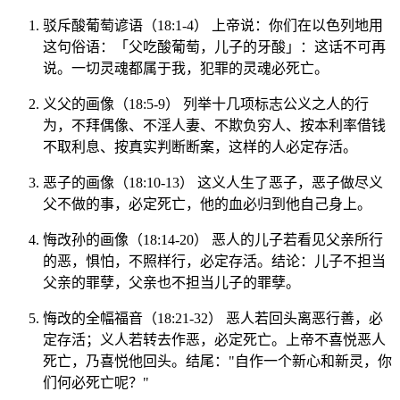
驳斥酸葡萄谚语（18:1-4） 上帝说：你们在以色列地用
这句俗语：「父吃酸葡萄，儿子的牙酸」：这话不可再
说。一切灵魂都属于我，犯罪的灵魂必死亡。
义父的画像（18:5-9） 列举十几项标志公义之人的行
为，不拜偶像、不淫人妻、不欺负穷人、按本利率借钱
不取利息、按真实判断断案，这样的人必定存活。
恶子的画像（18:10-13） 这义人生了恶子，恶子做尽义
父不做的事，必定死亡，他的血必归到他自己身上。
悔改孙的画像（18:14-20） 恶人的儿子若看见父亲所行
的恶，惧怕，不照样行，必定存活。结论：儿子不担当
父亲的罪孽，父亲也不担当儿子的罪孽。
悔改的全幅福音（18:21-32） 恶人若回头离恶行善，必
定存活；义人若转去作恶，必定死亡。上帝不喜悦恶人
死亡，乃喜悦他回头。结尾："自作一个新心和新灵，你
们何必死亡呢？"