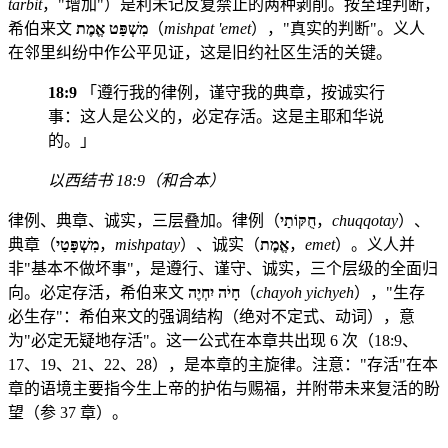
tarbit
，"增加"）是利未记反复禁止的两种剥削。按至理判断，
希伯来文
מִשְׁפַּט אֱמֶת
（
mishpat 'emet
），"真实的判断"。义人
在邻里纠纷中作公平见证，这是旧约社区生活的关键。
18:9
「遵行我的律例，谨守我的典章，按诚实行
事：这人是公义的，必定存活。这是主耶和华说
的。」
以西结书 18:9（和合本）
律例、典章、诚实，三层叠加。律例（
חֻקּוֹתַי
，
chuqqotay
）、
典章（
מִשְׁפָּטַי
，
mishpatay
）、诚实（
אֱמֶת
，
emet
）。义人并
非"基本不做坏事"，是遵行、谨守、诚实，三个层级的全面归
向。必定存活，希伯来文
חָיֹה יִחְיֶה
（
chayoh yichyeh
），"生存
必生存"：希伯来文的强调结构（绝对不定式、动词），意
为"必定无疑地存活"。这一公式在本章共出现 6 次（18:9、
17、19、21、22、28），是本章的主旋律。注意："存活"在本
章的语境主要指今生上帝的护佑与赐福，并附带未来复活的盼
望（参 37 章）。