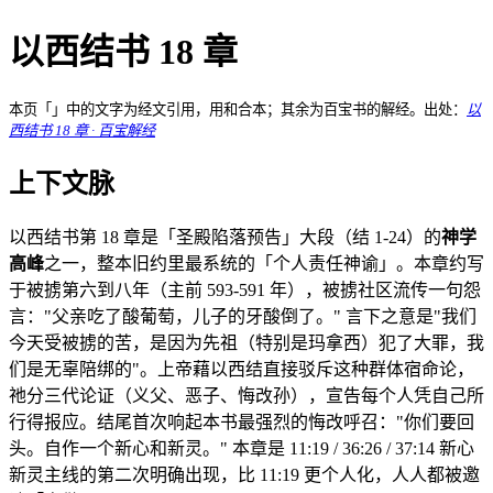
以西结书 18 章
本页「」中的文字为经文引用，用和合本；其余为百宝书的解经。出处：
以
西结书 18 章 · 百宝解经
上下文脉
以西结书第 18 章是「圣殿陷落预告」大段（结 1-24）的
神学
高峰
之一，整本旧约里最系统的「个人责任神谕」。本章约写
于被掳第六到八年（主前 593-591 年），被掳社区流传一句怨
言："父亲吃了酸葡萄，儿子的牙酸倒了。" 言下之意是"我们
今天受被掳的苦，是因为先祖（特别是玛拿西）犯了大罪，我
们是无辜陪绑的"。上帝藉以西结直接驳斥这种群体宿命论，
祂分三代论证（义父、恶子、悔改孙），宣告每个人凭自己所
行得报应。结尾首次响起本书最强烈的悔改呼召："你们要回
头。自作一个新心和新灵。" 本章是 11:19 / 36:26 / 37:14 新心
新灵主线的第二次明确出现，比 11:19 更个人化，人人都被邀