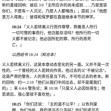
新约直接回响：彼后 3:9「主所应许的尚未成就……乃是宽容
你们，不愿有一人沉沦，乃愿人人都悔改」；提前 2:4「他愿
意万人得救」：彼得和保罗都在直接继承本节的神学。
18:24
「义人若转离义行而作罪孽，照着恶人所行
一切可憎的事而行，他岂能存活吗？他所行的一切
义都不被记念；他必因所犯的罪、所行的恶死
亡。」
以西结书 18:24（和合本）
义人若转离义行，这是本章动态变化的另一面。义并不是一次
性的，一个曾经的义人若转向作恶，他过去的义"不被记念"。
这是严肃的警告，人的责任是当下的，不可吃过去的老本。新
约回响：约一 2:19「他们从我们中间出去，却不是属我们
的」；来 6:4-6 警告论；来 10:38「只是义人必因信得生；他
若退后，我心里就不喜欢他」。
18:25
「你们还说：『主的道不公平！』以色列家
啊，你们当听，我的道岂不公平吗？你们的道岂不