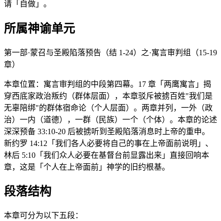
请「自做」。
所属神谕单元
第一部·蒙召与圣殿陷落预告（结 1-24）之·寓言审判组（15-19
章）
本章位置：寓言审判组的中段第四幕。17 章「两鹰寓言」揭
穿西底家政治叛约（群体层面），本章驳斥被掳百姓"我们是
无辜陪绑"的群体宿命论（个人层面）。两章并列，一外（政
治）一内（道德），一群（民族）一个（个体）。本章的论述
深深预备 33:10-20 后被掳听到圣殿陷落消息时上帝的重申。
新约罗 14:12「我们各人必要将自己的事在上帝面前说明」、
林后 5:10「我们众人必要在基督台前显露出来」直接回响本
章，这是「个人在上帝面前」神学的旧约根基。
段落结构
本章可分为以下五段：