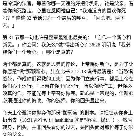
是冷漠的法官，等着你哪一天违约好把你判刑。祂是父亲，看
着你向死路走，心里在
反问祂自己
："我难道真的喜欢你死
吗？" 整整 32 节话只为一个最后的呼召：「回头吧。活下
去。」
第 31 节那一句也许是整章最难也最美的：「自作一个新心和
新灵。」你会问：我怎么"做"得出新心？36:26 明明说「我必
赐你们一个新心。」哪个是真的？
两个都是真的。这就是恩典的悖论，上帝赐你新心，是为了让
你愿意"做"那颗新心。腓立比书 2:12-13 说得最清楚："当恐惧
战兢，作成你们得救的工夫；因为你们立志行事，都是上帝在
你们心里运行。" 上帝在你里面运行，所以你能作工；但你必
须真的作，不能光等上帝替你做完。新心是上帝赐的，但新心
必须通过你的悔改、你的选择、你的回头显出来。
今天上帝邀请你抛弃你那份"酸葡萄"的剧本。请把它从你身上
扔出去（18:31 那个动词 hashlikhu 就是"扔掉、抛远"）。然后
转身，回头，并非回头看你的过去，是回头面对那位等了你很
久的父亲。