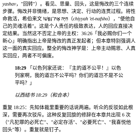
yashav
，"回转"）。看见、思量、回头，这是悔改的三个连续
步骤。悔改并非情绪，是思想、决定、行动的连贯过程。将性
命救活，希伯来文
חִיָּה אֶת־נַפְשׁוֹ
（
chiyyah 'et-nafsho
），"使他自
己的灵魂活着"。这是个人责任的极致表达，人的回应直接决
定结果。当然这不否定上帝的主权：36:26「我必赐你们一个
新心」明确指出上帝是悔改的真正发起者；但本章特别强调人
这一面的真实回应。整全的悔改神学是：上帝主动赐恩、人真
实回应，两者不可偏废。
18:29
「以色列家还说：『主的道不公平！』以色
列家啊，我的道岂不公平吗？你们的道岂不是不公
平吗？」
以西结书 18:29（和合本）
重复 18:25：先知体裁里重要的话说两遍。听众的反驳如此根
深，需要再次驳斥。这种反复回旋的修辞在本章共出现 6 次
（"凡犯罪的必死亡"、"必定存活"、"必要死亡"、"我喜悦他
回头"等）。重复就是钉子。