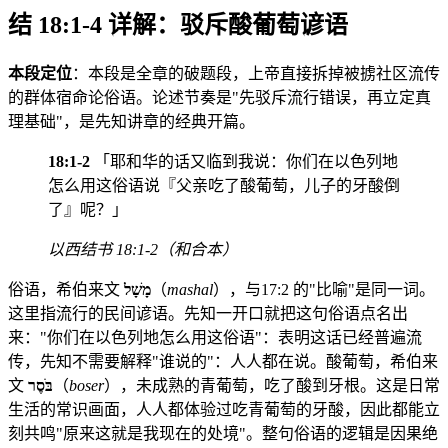
结 18:1-4 详解：驳斥酸葡萄谚语
本段定位
：本段是全章的破题段，上帝直接拆掉被掳社区流传
的群体宿命论俗语。论述节奏是"先驳斥流行错误，再立定真
理基础"，是先知讲章的经典开篇。
18:1-2
「耶和华的话又临到我说：你们在以色列地
怎么用这俗语说『父亲吃了酸葡萄，儿子的牙酸倒
了』呢？」
以西结书 18:1-2（和合本）
俗语，希伯来文
מָשָׁל
（
mashal
），与17:2 的"比喻"是同一词。
这里指流行的民间谚语。先知一开口就把这句俗语点名出
来："你们在以色列地怎么用这俗语"：表明这话已经普遍流
传，先知不需要解释"谁说的"：人人都在说。酸葡萄，希伯来
文
בֹּסֶר
（
boser
），未成熟的青葡萄，吃了酸到牙根。这是日常
生活的常识画面，人人都体验过吃青葡萄的牙酸，因此都能立
刻共鸣"原来这就是我现在的处境"。整句俗语的逻辑是因果绝