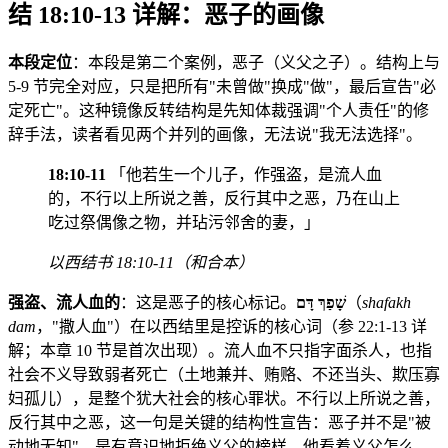
结 18:10-13 详解：恶子的画像
本段定位
：本段是第二个案例，恶子（义父之子）。结构上与
5-9 节完全对应，只是把所有"未曾做"换成"做"，最后宣告"必
定死亡"。这种镜像反转结构是先知体裁强调"个人责任"的修
辞手法，读者看见两个并列的画像，无法说"我无法选择"。
18:10-11
「他若生一个儿子，作强盗，是流人血
的，不行以上所说之善，反行其中之恶，乃在山上
吃过祭偶像之物，并玷污邻舍的妻，」
以西结书 18:10-11（和合本）
强盗、流人血的
：这是恶子的核心标记。
שָׁפַךְ דָּם
（
shafakh
dam
，"撒人血"）在以西结里是控诉的核心词（参 22:1-13 详
解；本章 10 节是首次出现）。流人血不只指字面杀人，也指
社会不义导致弱者死亡（土地兼并、贿赂、不还当头、欺压寡
妇孤儿），是整个犹大社会的核心罪状。不行以上所说之善，
反行其中之恶，这一句是关键的结构性宣告：恶子并不是"被
动地无知"，是有意识地拒绝义父的榜样。他看着义父怎么