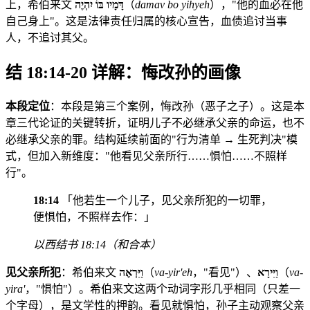
上，希伯来文
דָּמָיו בּוֹ יִהְיֶה
（
damav bo yihyeh
），"他的血必在他
自己身上"。这是法律责任归属的核心宣告，血债追讨当事
人，不追讨其父。
结 18:14-20 详解：悔改孙的画像
本段定位
：本段是第三个案例，悔改孙（恶子之子）。这是本
章三代论证的关键转折，证明儿子不必继承父亲的命运，也不
必继承父亲的罪。结构延续前面的"行为清单 → 生死判决"模
式，但加入新维度："他看见父亲所行……惧怕……不照样
行"。
18:14
「他若生一个儿子，见父亲所犯的一切罪，
便惧怕，不照样去作：」
以西结书 18:14（和合本）
见父亲所犯
：希伯来文
וַיִּרְאֶה
（
va-yir'eh
，"看见"）、
וַיִּירָא
（
va-
yira'
，"惧怕"）。希伯来文这两个动词字形几乎相同（只差一
个字母），是文学性的押韵。看见就惧怕，孙子主动观察父亲