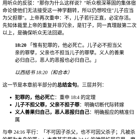
用听众的反驳："那你为什么这样说？"听众根深蒂固的集体宿
命论使他们无法接受这一神学翻转，所以仍想咬住"儿子应当
为父担罪"。上帝再次重申：不，儿子若行正直，必定存活。
先知体裁里上帝的重复并非冗余，是钉子，同一真理敲第二次
以上，是确保听众无法回避。
18:20
「惟有犯罪的，他必死亡。儿子必不担当父
亲的罪孽，父亲也不担当儿子的罪孽。义人的善果
必归自己，恶人的恶报也必归自己。」
以西结书 18:20（和合本）
这一节是本章前半部分的
总结金句
。三层并列：
犯罪的，他必死亡
：重申 18:4 的定理
儿子不担父罪，父亲不担子罪
：明确切断代际转嫁
义人善果归自己，恶人恶报归自己
：明确报应的精准归
属
与申 24:16 平行：「不可因子杀父，也不可因父杀子；凡被杀