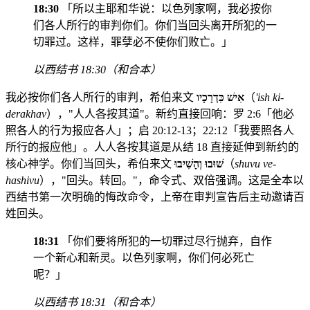
18:30
「所以主耶和华说：以色列家啊，我必按你
们各人所行的审判你们。你们当回头离开所犯的一
切罪过。这样，罪孽必不使你们败亡。」
以西结书 18:30（和合本）
我必按你们各人所行的审判，希伯来文
אִישׁ כִּדְרָכָיו
（
'ish ki-
derakhav
），"人人各按其道"。新约直接回响：罗 2:6「他必
照各人的行为报应各人」；启 20:12-13；22:12「我要照各人
所行的报应他」。人人各按其道是从结 18 直接延伸到新约的
核心神学。你们当回头，希伯来文
שׁוּבוּ וְהָשִׁיבוּ
（
shuvu ve-
hashivu
），"回头。转回。"，命令式、双倍强调。这是全本以
西结书第一次明确的悔改命令，上帝在审判宣告后主动邀请百
姓回头。
18:31
「你们要将所犯的一切罪过尽行抛弃，自作
一个新心和新灵。以色列家啊，你们何必死亡
呢？」
以西结书 18:31（和合本）