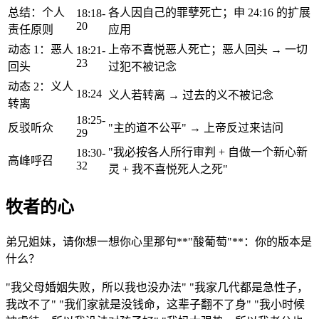
总结：个人
各人因自己的罪孽死亡；申 24:16 的扩展
18:18-
20
责任原则
应用
动态 1：恶人
上帝不喜悦恶人死亡；恶人回头 → 一切
18:21-
23
回头
过犯不被记念
动态 2：义人
18:24
义人若转离 → 过去的义不被记念
转离
18:25-
反驳听众
"主的道不公平" → 上帝反过来诘问
29
"我必按各人所行审判 + 自做一个新心新
18:30-
高峰呼召
32
灵 + 我不喜悦死人之死"
牧者的心
弟兄姐妹，请你想一想你心里那句**"酸葡萄"**：你的版本是
什么？
"我父母婚姻失败，所以我也没办法" "我家几代都是急性子，
我改不了" "我们家就是没钱命，这辈子翻不了身" "我小时候