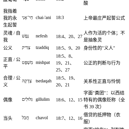
酸
我指着
חַי־אָנִי
chai-'ani
18:3
我的永
上帝最庄严起誓公式
生起誓
灵魂 / 自
人作为活的个体；不
נֶפֶשׁ
nefesh
18:4、20、27
我
是抽象灵
צַדִּיק
tzaddiq
公义
18:5、9、20
身份性的"义人"
18:5、8、
正直 / 公
מִשְׁפָּט
mishpat
19、21、
公正的判断与行为
平
25、27
合理 / 公
18:5、19、
צְדָקָה
tsedaqah
关系性正直与怜悯
义
20、21
字面"粪团"：以西结
גִּלּוּלִים
gillulim
偶像
18:6、12、15
特有的偶像贬称（全
书 39 次）
借贷的抵押物（衣
חֲבֹל
chavol
当头
18:7、12、16
服）