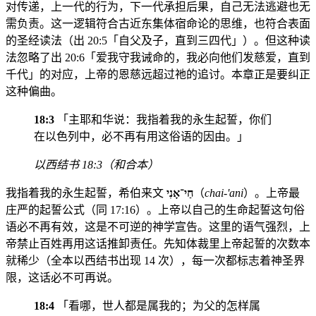
对传递，上一代的行为，下一代承担后果，自己无法逃避也无
需负责。这一逻辑符合古近东集体宿命论的思维，也符合表面
的圣经读法（出 20:5「自父及子，直到三四代」）。但这种读
法忽略了出 20:6「爱我守我诫命的，我必向他们发慈爱，直到
千代」的对应，上帝的恩慈远超过祂的追讨。本章正是要纠正
这种偏曲。
18:3
「主耶和华说：我指着我的永生起誓，你们
在以色列中，必不再有用这俗语的因由。」
以西结书 18:3（和合本）
我指着我的永生起誓，希伯来文
חַי־אָנִי
（
chai-'ani
）。上帝最
庄严的起誓公式（同 17:16）。上帝以自己的生命起誓这句俗
语必不再有效，这是不可逆的神学宣告。这里的语气强烈，上
帝禁止百姓再用这话推卸责任。先知体裁里上帝起誓的次数本
就稀少（全本以西结书出现 14 次），每一次都标志着神圣界
限，这话必不可再说。
18:4
「看哪，世人都是属我的；为父的怎样属