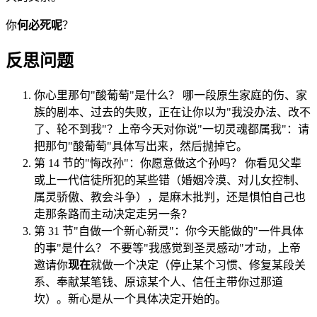
你
何必死呢
？
反思问题
你心里那句"酸葡萄"是什么？ 哪一段原生家庭的伤、家
族的剧本、过去的失败，正在让你以为"我没办法、改不
了、轮不到我"？上帝今天对你说"一切灵魂都属我"：请
把那句"酸葡萄"具体写出来，然后抛掉它。
第 14 节的"悔改孙"：你愿意做这个孙吗？ 你看见父辈
或上一代信徒所犯的某些错（婚姻冷漠、对儿女控制、
属灵骄傲、教会斗争），是麻木批判，还是惧怕自己也
走那条路而主动决定走另一条？
第 31 节"自做一个新心新灵"：你今天能做的"一件具体
的事"是什么？ 不要等"我感觉到圣灵感动"才动，上帝
邀请你
现在
就做一个决定（停止某个习惯、修复某段关
系、奉献某笔钱、原谅某个人、信任主带你过那道
坎）。新心是从一个具体决定开始的。