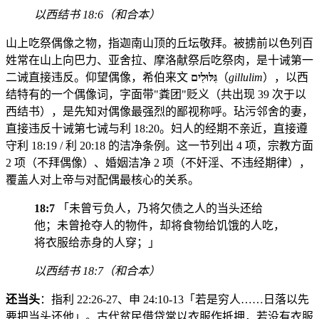
以西结书 18:6（和合本）
山上吃祭偶像之物，指迦南山顶的丘坛敬拜。被掳前以色列百
姓常在山上向巴力、亚舍拉、摩洛献祭后吃祭肉，是十诫第一
二诫直接违反。仰望偶像，希伯来文
גִּלּוּלִים
（
gillulim
），以西
结特有的一个偶像词，字面带"粪团"贬义（共出现 39 次于以
西结书），是先知对偶像最强烈的鄙视称呼。玷污邻舍的妻，
直接违反十诫第七诫与利 18:20。妇人的经期不亲近，直接遵
守利 18:19 / 利 20:18 的洁净条例。这一节列出 4 项，宗教方面
2 项（不拜偶像）、婚姻洁净 2 项（不奸淫、不违经期律），
覆盖人对上帝与对配偶最核心的关系。
18:7
「未曾亏负人，乃将欠债之人的当头还给
他；未曾抢夺人的物件，却将食物给饥饿的人吃，
将衣服给赤身的人穿；」
以西结书 18:7（和合本）
还当头
：指利 22:26-27、申 24:10-13「若是穷人……日落以先
要把当头还他」。古代贫民借贷常以衣服作抵押，若没有衣服