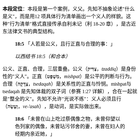
本段定位
：本段是第一个案例，义父。先知不抽象论述"什么
是义"，而是用12 项具体行为清单画出一个义人的样貌。这
种"行为清单"格式直接传承自利未记（利 18-20 章），是古近
东法律文书的典型结构。
18:5
「人若是公义，且行正直与合理的事：」
以西结书 18:5（和合本）
公义、正直、合理，三层重叠。公义（
צַדִּיק
，
tzaddiq
）是身份
性的"义人"。正直（
מִשְׁפָּט
，
mishpat
）是公平的判断与行为。
合理（
צְדָקָה
，
tsedaqah
）是关系性的正直与怜悯。mishpat与
tsedaqah 是先知体裁的双子词（参赛 1:27 详解），合在一起就
是"整全的义"。先知不允许"光说不练"：义人必须且行
（
וְעָשָׂה
，
ve-'asah
），是动词，是实际做出来。
18:6
「未曾在山上吃过祭偶像之物，未曾仰望以
色列家的偶像，未曾玷污邻舍的妻，未曾在妇人的
经期内亲近她，」