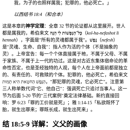
我，为子的也照样属我；犯罪的，他必死亡。」
以西结书 18:4（和合本）
这是本章的
神学定理
：全章 32 节的论证都从这里展开。世人
都是属我的，希伯来文
כָּל־הַנְּפָשׁוֹת לִי הֵנָּה
（
kol-ha-nefashot li
hennah
），字面是"所有的灵魂都属于我"。
נֶפֶשׁ
（
nefesh
）
是"灵魂、生命、自我"：指人作为活的个体（不是抽象的
灵）。上帝宣告：每一个个体直接属于祂，不属于父母、不属
于家族、不属于上一代的功过。这是对古近东集体宿命论的革
命性否定，也是圣经独特的人观，每个人在上帝面前都是独立
的、有责任的、可救赎的个体。犯罪的，他必死亡，希伯来文
הַנֶּפֶשׁ הַחֹטֵאת הִיא תָמוּת，"那犯罪的灵魂，它必死亡"。注意第
三人称单数代词"它、他自己"：强调死亡只追讨当事人。这一
节为后面 5-20 节的"三代案例"奠定法律基础。新约直接回
响：罗 6:23「罪的工价就是死」；雅 1:14-15「私欲既怀了
胎，就生出罪来；罪既长成，就生出死来」。
结 18:5-9 详解：义父的画像