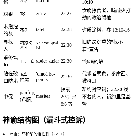
לְחֹל
le-chol
俗
10:10）
食腐掠食者，喻趁火打
זְאֵב
ze'ev
22:27
豺狼
劫的政治领袖
未泡透
תָּפֵל
tafel
22:28
劣质涂料，参 13:10-16
的灰
寻找一
旧约最沉重的"找不
וָאֲבַקֵּשׁ
va'avaqqesh
22:30
אִישׁ
ish
人
着"宣告
重修墙
גֹּדֵר גָּדֵר
goder gader
22:30
"修墙的墙工"
垣
站在破
代求者意象，参摩西、
עֹמֵד
'omed ba-
22:30
בַּפֶּרֶץ
peretz
口防堵
撒母耳
提前
新约对应词；22:30 找
μεσίτης
mesites
中保
2:5；来
不着的人，新约里是基
(希腊)
8:6 等
督
神谕结构图（漏斗式控诉）
A. 序言：耶和华的话临到（22:1）
