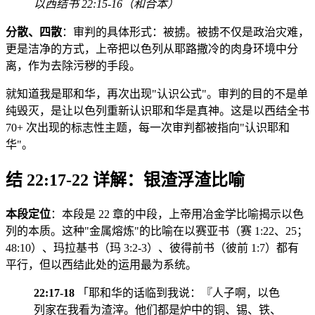
以西结书 22:15-16（和合本）
分散、四散
：审判的具体形式：被掳。被掳不仅是政治灾难，
更是洁净的方式，上帝把以色列从耶路撒冷的肉身环境中分
离，作为去除污秽的手段。
就知道我是耶和华，再次出现"认识公式"。审判的目的不是单
纯毁灭，是让以色列重新认识耶和华是真神。这是以西结全书
70+ 次出现的标志性主题，每一次审判都被指向"认识耶和
华"。
结 22:17-22 详解：银渣浮渣比喻
本段定位
：本段是 22 章的中段，上帝用冶金学比喻揭示以色
列的本质。这种"金属熔炼"的比喻在以赛亚书（赛 1:22、25；
48:10）、玛拉基书（玛 3:2-3）、彼得前书（彼前 1:7）都有
平行，但以西结此处的运用最为系统。
22:17-18
「耶和华的话临到我说：『人子啊，以色
列家在我看为渣滓。他们都是炉中的铜、锡、铁、