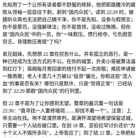
先知用了一个让所有读者都不舒服的修辞，他把耶路撒冷的腐
败从领袖一层层往下剥，剥到"国内众民"。读到 22:29 时，被
掳听众再也无法把自己摘干净，你不是先知，没参与假预言；
你不是祭司，没强解律法；你不是首领，没收过贿赂，但你
是"国内众民"中的一员，你"一味欺压、惯行抢夺、亏负困苦
穷乏、背理欺压寄居"了吗？
弟兄姐妹，先想想 22 章在控告什么。并非孤立的恶行，是一
种已经成为生活方式的不公。在你的城里，外卖小哥被算法逼
到红灯下；保姆每月寄回家的钱付不起一次房租；难民申请被
一推再推；老人卡里几十万被以"投资"骗光，你和这些"流人
血"的事是否有关？哪怕只是默许、只是"觉得正常"：已经站
到了 22:29 那群"国内众民"的行列里。
但 22 章不是为了让你感到无望。整章的最沉重一句话是
22:30："我寻找一人重修墙垣……却找不着一个"。注意：上
帝主动在找。祂不是漠然审判，是满怀渴望地希望保留这城，
只需要一个人站在破口里。在创 18 章，亚伯拉罕讨价还价"为
十个义人不毁所多玛"，上帝答应了；到了结 22 章，上帝把标