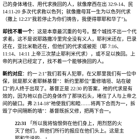
己的身体堵住、用代求挽回的人，就像摩西在出 32:9-14、民
14:11-20 多次代求救以色列；就像撒母耳一生为以色列代求
（撒上 12:23"我若停止为你们祷告，我便得罪耶和华了")。
却找不着一个
：这是本章最沉重的句号。整个城找不出一个代
求者。这不是说耶路撒冷里完全没有义人，耶利米还在，巴录
还在，亚比米勒还在，但他们的代求或被拒（耶 7:16、
11:14、14:11 上帝三次禁止耶利米代求），或不足以挽回。上
帝的判决已经定了，找不着一个能够挽回的人。
新约对应
：约一 2:1"我们若有人犯罪，在父那里我们有一位中
保，就是那义者耶稣基督"：新约里那位"重修墙垣、站在破
口"的人终于出现了。基督正是 22:30 的答案，祂的代求是有
效的，因为祂以自己的身体作了那块石头，堵住了人与上帝之
间的破口。弗 2:14-18"祂使我们和睦……将两下合而为一，拆
毁了中间隔断的墙"：基督既拆又修，把两下合一。
22:31
「所以我将恼恨倒在他们身上，用烈怒的火
灭了他们，照他们所行的报应在他们头上。这是主
耶和华说的。」