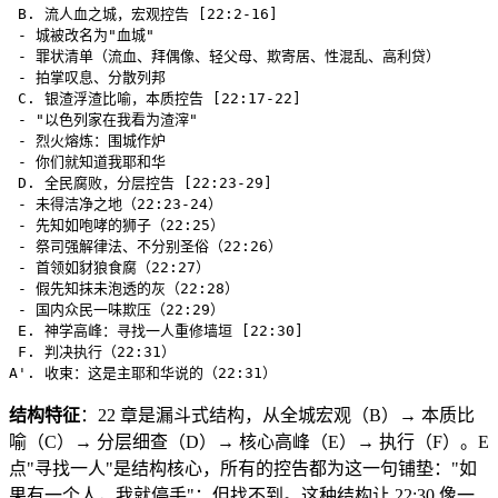
 B. 流人血之城，宏观控告 [22:2-16]

 - 城被改名为"血城"

 - 罪状清单（流血、拜偶像、轻父母、欺寄居、性混乱、高利贷）

 - 拍掌叹息、分散列邦

 C. 银渣浮渣比喻，本质控告 [22:17-22]

 - "以色列家在我看为渣滓"

 - 烈火熔炼：围城作炉

 - 你们就知道我耶和华

 D. 全民腐败，分层控告 [22:23-29]

 - 未得洁净之地（22:23-24）

 - 先知如咆哮的狮子（22:25）

 - 祭司强解律法、不分别圣俗（22:26）

 - 首领如豺狼食腐（22:27）

 - 假先知抹未泡透的灰（22:28）

 - 国内众民一味欺压（22:29）

 E. 神学高峰：寻找一人重修墙垣 [22:30]

 F. 判决执行（22:31）

结构特征
：22 章是漏斗式结构，从全城宏观（B）→ 本质比
喻（C）→ 分层细查（D）→ 核心高峰（E）→ 执行（F）。E
点"寻找一人"是结构核心，所有的控告都为这一句铺垫："如
果有一个人，我就停手"：但找不到。这种结构让 22:30 像一