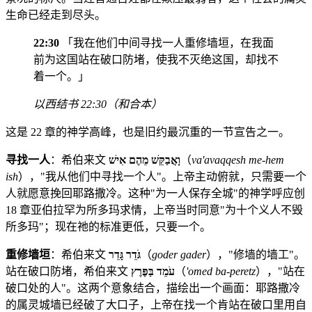
生命已经走到尽头。
22:30
「我在他们中间寻找一人重修墙垣，在我面
前为这国站在破口防堵，使我不灭绝这国，却找不
着一个。」
以西结书 22:30（和合本）
这是 22 章的神学高峰，也是旧约最沉重的一节宣告之一。
寻找一人
：希伯来文
וָאֲבַקֵּשׁ מֵהֶם אִישׁ
（
va'avaqqesh me-hem
ish
），"我从他们中寻找一个人"。上帝主动俯就，只需要一个
人就愿意挽回耶路撒冷。这种"为一人保存全城"的神学呼应创
18 章亚伯拉罕为所多玛求情，上帝当时同意"为十个义人不毁
所多玛"；现在祂的标准更低，只要一个。
重修墙垣
：希伯来文
גֹּדֵר גָּדֵר
（
goder gader
），"修墙的墙工"。
站在破口防堵，希伯来文
עֹמֵד בַּפֶּרֶץ
（
'omed ba-peretz
），"站在
破口处的人"。这两个意象结合，描绘出一个画面：耶路撒冷
的属灵城墙已经破了大口子，上帝在找一个肯站在破口里用自