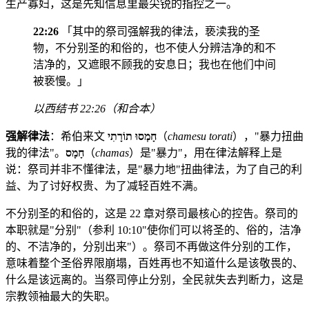
生产寡妇，这是先知信息里最尖锐的指控之一。
22:26
「其中的祭司强解我的律法，亵渎我的圣
物，不分别圣的和俗的，也不使人分辨洁净的和不
洁净的，又遮眼不顾我的安息日；我也在他们中间
被亵慢。」
以西结书 22:26（和合本）
强解律法
：希伯来文
חָמְסוּ תוֹרָתִי
（
chamesu torati
），"暴力扭曲
我的律法"。
חָמָס
（
chamas
）是"暴力"，用在律法解释上是
说：祭司并非不懂律法，是"暴力地"扭曲律法，为了自己的利
益、为了讨好权贵、为了减轻百姓不满。
不分别圣的和俗的，这是 22 章对祭司最核心的控告。祭司的
本职就是"分别"（参利 10:10"使你们可以将圣的、俗的，洁净
的、不洁净的，分别出来"）。祭司不再做这件分别的工作，
意味着整个圣俗界限崩塌，百姓再也不知道什么是该敬畏的、
什么是该远离的。当祭司停止分别，全民就失去判断力，这是
宗教领袖最大的失职。