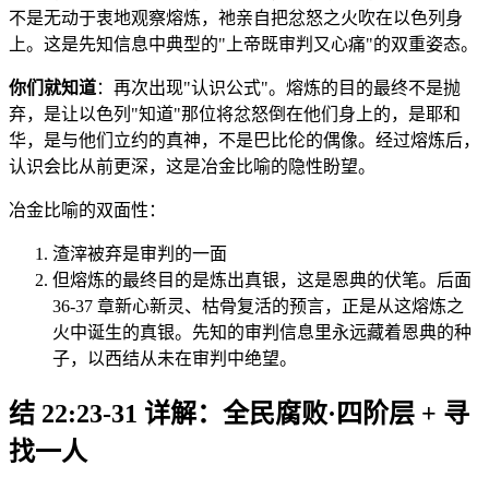
不是无动于衷地观察熔炼，祂亲自把忿怒之火吹在以色列身
上。这是先知信息中典型的"上帝既审判又心痛"的双重姿态。
你们就知道
：再次出现"认识公式"。熔炼的目的最终不是抛
弃，是让以色列"知道"那位将忿怒倒在他们身上的，是耶和
华，是与他们立约的真神，不是巴比伦的偶像。经过熔炼后，
认识会比从前更深，这是冶金比喻的隐性盼望。
冶金比喻的双面性：
渣滓被弃是审判的一面
但熔炼的最终目的是炼出真银，这是恩典的伏笔。后面
36-37 章新心新灵、枯骨复活的预言，正是从这熔炼之
火中诞生的真银。先知的审判信息里永远藏着恩典的种
子，以西结从未在审判中绝望。
结 22:23-31 详解：全民腐败·四阶层 + 寻
找一人