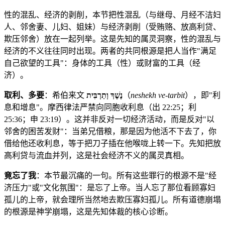
性的混乱、经济的剥削，本节把性混乱（与继母、月经不洁妇
人、邻舍妻、儿妇、姐妹）与经济剥削（受贿赂、放高利贷、
欺压邻舍）放在一起列举。这是先知的属灵洞察，性的混乱与
经济的不义往往同时出现。两者的共同根源是把人当作"满足
自己欲望的工具"：身体的工具（性）或财富的工具（经
济）。
取利、多要
：希伯来文
נֶשֶׁךְ וְתַרְבִּית
（
neshekh ve-tarbit
），即"利
息和增息"。摩西律法严禁向同胞收利息（出 22:25；利
25:36；申 23:19）。这并非反对一切经济活动，而是反对"以
邻舍的困苦发财"：当弟兄借粮，那是因为他活不下去了，你
借给他还收利息，等于把刀子插在他喉咙上转一下。先知把放
高利贷与流血并列，这是社会经济不义的属灵真相。
竟忘了我
：本节最沉痛的一句。所有这些罪行的根源不是"经
济压力"或"文化氛围"：是忘了上帝。当人忘了那位看顾寡妇
孤儿的上帝，就会理所当然地去欺压寡妇孤儿。所有道德崩塌
的根源是神学崩塌，这是先知体裁的核心诊断。