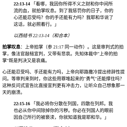
22:13-14
「看哪，我因你所得不义之财和你中间所
流的血，就拍掌叹息。到了我惩罚你的日子，你的
心还能忍受吗？你的手还能有力吗？我耶和华说了
这话，就必照着行。」
以西结书 22:13-14（和合本）
拍掌叹息
：上帝拍掌（参 21:17 同一动作）。这是审判式的拍
掌，像法官敲槌宣判，又带有悲哀。先知体裁中"上帝的拍
掌"既是判决又是哀痛。
心还能忍受吗、手还能有力吗，上帝向耶路撒冷提出修辞性提
问。等审判来到时，你这些用罪堆起来的"勇气"还能撑住吗？
这种反问式宣告比直接宣判更有冲击力，让听众自己想象那一
天的崩溃。
22:15-16
「我必将你分散在列国，四散在列邦。我
也必从你中间除掉你的污秽。你必在列国人的眼前
因自己所行的被亵渎，你就知道我是耶和华。」