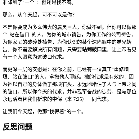
准降到了"一个"：但还是找不着。
那么，从今天起，可不可以是你？
不是你要成为多么伟大的属灵巨人，你做不到。但你可以做那
个"站在破口"的人，为你的城市祷告，为你工作的公司祷告，
为你家庭的破碎处祷告，为你认识的某个深陷罪中的弟兄祷
告。你不需要解决所有问题，只需要
站到破口里
，让上帝看见
有一个人愿意为这破口代求。
而更深一层的安慰是：在你之前，已经有一位真正"重修墙
垣、站在破口"的人，拿撒勒人耶稣。祂的代求是有效的，因
为祂以自己的身体做了那块石头，永远地堵住了人与上帝之间
的破口。所以你今天的代求，并非孤军奋战的徒劳，是与那位
永远活着替我们祈求的中保（来 7:25）一同代求。
让我们今天起，做那"找得着"的一个。
反思问题