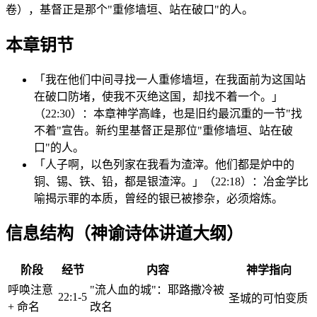
卷），基督正是那个"重修墙垣、站在破口"的人。
本章钥节
「我在他们中间寻找一人重修墙垣，在我面前为这国站
在破口防堵，使我不灭绝这国，却找不着一个。」
（22:30）：本章神学高峰，也是旧约最沉重的一节"找
不着"宣告。新约里基督正是那位"重修墙垣、站在破
口"的人。
「人子啊，以色列家在我看为渣滓。他们都是炉中的
铜、锡、铁、铅，都是银渣滓。」（22:18）：冶金学比
喻揭示罪的本质，曾经的银已被掺杂，必须熔炼。
信息结构（神谕诗体讲道大纲）
阶段
经节
内容
神学指向
呼唤注意
"流人血的城"：耶路撒冷被
22:1-5
圣城的可怕变质
+ 命名
改名