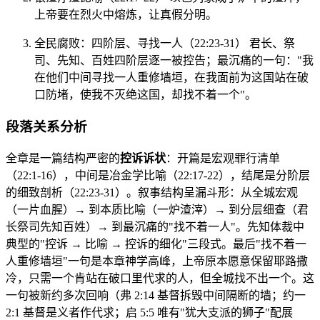
上帝要在烈火中熔炼，让真假分明。
全民腐败：四阶层、寻找一人（22:23-31） 君长、祭
司、先知、百姓四阶层逐一被控告；最沉痛的一句："我
在他们中间寻找一人重修墙垣，在我面前为这国站在破
口防堵，使我不灭绝这国，却找不着一个"。
段落关系分析
全章是一篇结构严密的
控诉诉状
：开篇是宏观罪行清单
（22:1-16），中间是冶金学比喻（22:17-22），结尾是分阶层
的细致剖析（22:23-31）。叙事结构呈漏斗形：从全城宏观
（一片血腥）→ 到本质比喻（一炉渣滓）→ 到分层细查（君
长祭司先知百姓）→ 到最沉痛的"找不着一人"。先知体裁中
典型的"控诉 → 比喻 → 控诉的细化"三段式。最后"找不着一
人重修墙垣"一句是本章神学高峰，上帝原本愿意保留耶路撒
冷，只需一个肯站在破口里代求的人，但全城找不出一个。这
一句被新约多次回响（弗 2:14 基督拆毁中间隔断的墙；约一
2:1 基督是义者作代求；启 5:5 唯有"犹大支派的狮子"配展