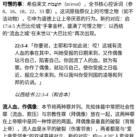
可憎的事
：希伯来文
תּוֹעֲבוֹת
（
to'evot
），全书核心控诉词（参
8、16、18、22、33 章）。这词原指祭仪上的可憎之物（如不
洁动物），引申为道德上让上帝厌恶的行为。新约对应：启
17:4-5 大巴比伦城"手拿金杯，盛满了可憎之物"：以西结
的"流血之城"在末世以"大巴比伦"再次出现。
22:3-4
「你要说，主耶和华如此说：哎！这城有流
人血的事在其中，叫她受报的日期来到，又作偶像
玷污自己，陷害自己。你因流了人的血，就为有
罪。你作了偶像，就玷污自己，使你受报之日临
近，报应之年来到。所以我叫你受列国的凌辱和列
邦的讥诮。」
以西结书 22:3-4（和合本）
流人血、作偶像
：本节将两种罪并列。先知体裁中常把社会性
罪（流血、欺压）与宗教性罪（拜偶像）放在一起，这两种罪
在上帝眼中是同一种悖逆的两面。拜偶像是垂直的破裂（背叛
上帝），流人血是水平的破裂（伤害邻舍），两者都是与"爱
上帝爱邻舍"的双诫直接对立。新约对应：约一 4:20"人若说我