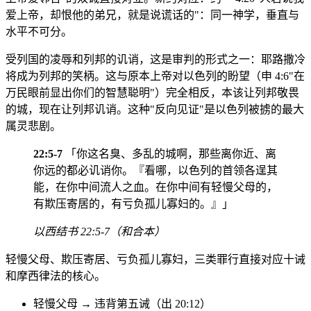
爱上帝，却恨他的弟兄，就是说谎话的"：同一神学，垂直与
水平不可分。
受列国的凌辱和列邦的讥诮，这是审判的形式之一：耶路撒冷
将成为列邦的笑柄。这与原本上帝对以色列的盼望（申 4:6"在
万民眼前显出你们的智慧聪明"）完全相反，本该让列邦敬畏
的城，现在让列邦讥诮。这种"反向见证"是以色列被掳的最大
属灵悲剧。
22:5-7
「你这名臭、多乱的城啊，那些离你近、离
你远的都必讥诮你。『看哪，以色列的首领各逞其
能，在你中间流人之血。在你中间有轻慢父母的，
有欺压寄居的，有亏负孤儿寡妇的。』」
以西结书 22:5-7（和合本）
轻慢父母、欺压寄居、亏负孤儿寡妇，三类罪行直接对应十诫
和摩西律法的核心。
轻慢父母 → 违背第五诫（出 20:12）