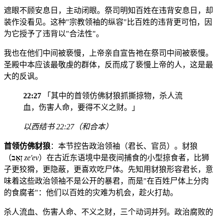
遮眼不顾安息日，主动闭眼。祭司明知百姓在违背安息日，却
装作没看见。这种"宗教领袖的纵容"比百姓的违背更可怕，因
为它授予了违背以"合法性"。
我也在他们中间被亵慢，上帝亲自宣告祂在祭司中间被亵慢。
圣殿中本应该最敬虔的群体，反而成了亵慢上帝的人，这是最
大的反讽。
22:27
「其中的首领仿佛豺狼抓撕掠物，杀人流
血，伤害人命，要得不义之财。」
以西结书 22:27（和合本）
首领仿佛豺狼
：本节控告政治领袖（君长、官员）。豺狼
（
זְאֵב
ze'ev
）在古近东语境中是夜间捕食的小型掠食者，比狮
子更狡猾，更隐蔽，更喜欢吃尸体。先知用豺狼形容君长，意
味着这些政治领袖不是公开的暴君，而是"在百姓尸体上分肉
的食腐者"：他们以百姓的灾难为机会，趁火打劫。
杀人流血、伤害人命、不义之财，三个动词并列。政治腐败的