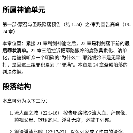
所属神谕单元
第一部·蒙召与圣殿陷落预告（结 1-24）之·审判宣告高峰（19-
24 章）
本章位置：紧接 21 章利剑神谕之后，22 章是利剑落下前的
最
后罪状清单
。22 章三组控诉把耶路撒冷的腐败具象化、清单
化，给被掳听众一个明确的"为什么"：耶路撒冷不是无辜被
打，是因这三组罪积累到了"罪满"。本章是 24 章圣殿陷落的
判决依据。
段落结构
本章可分为以下三段：
流人血之城（22:1-16） 控告耶路撒冷流人血、拜偶像、
藐视父母、欺压寄居、淫乱无度，必散于列邦。
银渣浮渣比喻（22:17-22） 以色列家成了炉中的渣滓，