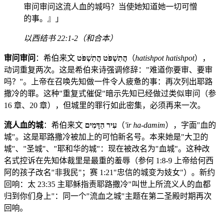
审问审问这流人血的城吗？当使她知道她一切可憎
的事。』」
以西结书 22:1-2（和合本）
审问审问
：希伯来文
הֲתִשְׁפֹּט הֲתִשְׁפֹּט
（
hatishpot hatishpot
），
动词重复两次。这是希伯来诗强调修辞："难道你要审、要审
吗？"。上帝在召唤先知做一件令人疲惫的事：再次列出耶路
撒冷的罪。这种"重复式催促"暗示先知已经做过类似审问（参
16 章、20 章），但城里的罪行如此密集，必须再来一次。
流人血的城
：希伯来文
עִיר הַדָּמִים
（
'ir ha-damim
），字面"血的
城"。这是耶路撒冷被加上的可怕新名号。本来她是"大卫的
城"、"圣城"、"耶和华的城"：现在被改名为"血城"。这种改
名式控诉在先知体裁里是最重的羞辱（参何 1:8-9 上帝给何西
阿的孩子改名"非我民"；赛 1:21"忠信的城变为妓女"）。新约
回响：太 23:35 主耶稣指责耶路撒冷"叫世上所流义人的血都
归到你们身上"：同一个"流血之城"主题在第二圣殿时期再次
回响。