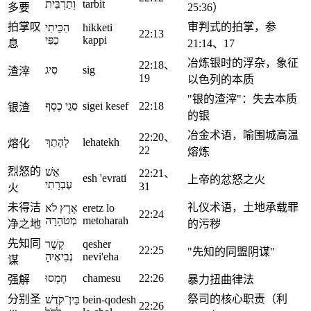
וְתַרְבִּית
tarbit
多要
25:36）
拍掌叹
审判式的拍掌，参
הִכֵּיתִי
hikketi
22:13
כַפִּי
kappi
息
21:14、17
冶炼银时的浮杂，象征
22:18、
סִיג
sig
渣滓
19
以色列的本质
"银的渣滓"：失去本质
סִגֵי כֶסֶף
sigei kesef
22:18
银渣
的银
冶金术语，喻围城高温
22:20、
לְהָתֵךְ
lehatekh
熔化
22
熔炼
烈怒的
אֵשׁ
22:21、
esh 'evrati
上帝的忿怒之火
עֶבְרָתִי
31
火
未得洁
礼仪术语，土地承载罪
אֶרֶץ לֹא
eretz lo
22:24
מְטֹהָרָה
metoharah
净之地
的污秽
先知同
קֶשֶׁר
qesher
22:25
"先知的同盟阴谋"
נְבִיאֶיהָ
nevi'eha
谋
חָמְסוּ
chamesu
22:26
强解
暴力扭曲律法
分别圣
祭司的核心职责（利
בֵּין־קֹדֶשׁ
bein-qodesh
22:26