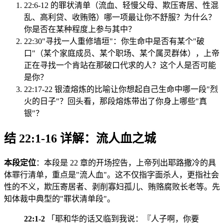
22:6-12 的罪状清单（流血、轻慢父母、欺压寄居、性混
乱、高利贷、收贿赂）哪一项最让你不舒服？为什么？
你是否在某种程度上参与其中？
22:30"寻找一人重修墙垣"：你生命中是否有某个"破
口"（某个家庭成员、某个职场、某个属灵群体），上帝
正在寻找一个肯站在那破口代求的人？这个人是否可能
是你？
22:17-22 银渣熔炼的比喻让你想起自己生命中哪一段"烈
火的日子"？回头看，那段熔炼带出了你身上哪些"真
银"？
结 22:1-16 详解：流人血之城
本段定位
：本段是 22 章的开场控告，上帝列出耶路撒冷的具
体罪行清单，重点是"流人血"。这不仅指字面杀人，更指社会
性的不义，欺压寄居者、剥削寡妇孤儿、贿赂腐败长老等。先
知体裁中典型的"罪状清单段"。
22:1-2
「耶和华的话又临到我说：『人子啊，你要