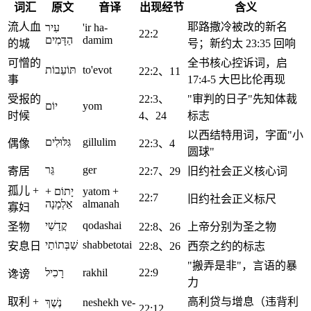
词汇
原文
音译
出现经节
含义
流人血
耶路撒冷被改的新名
עִיר
'ir ha-
22:2
הַדָּמִים
damim
的城
号；新约太 23:35 回响
可憎的
全书核心控诉词，启
תּוֹעֵבוֹת
to'evot
22:2、11
事
17:4-5 大巴比伦再现
受报的
22:3、
"审判的日子"先知体裁
יוֹם
yom
时候
4、24
标志
以西结特用词，字面"小
גִּלּוּלִים
gillulim
偶像
22:3、4
圆球"
גֵּר
ger
寄居
22:7、29
旧约社会正义核心词
孤儿 +
יָתוֹם +
yatom +
22:7
旧约社会正义标尺
אַלְמָנָה
almanah
寡妇
קֳדָשַׁי
qodashai
圣物
22:8、26
上帝分别为圣之物
שַׁבְּתוֹתַי
shabbetotai
安息日
22:8、26
西奈之约的标志
"搬弄是非"，言语的暴
רָכִיל
rakhil
22:9
谗谤
力
取利 +
高利贷与增息（违背利
נֶשֶׁךְ
neshekh ve-
22:12