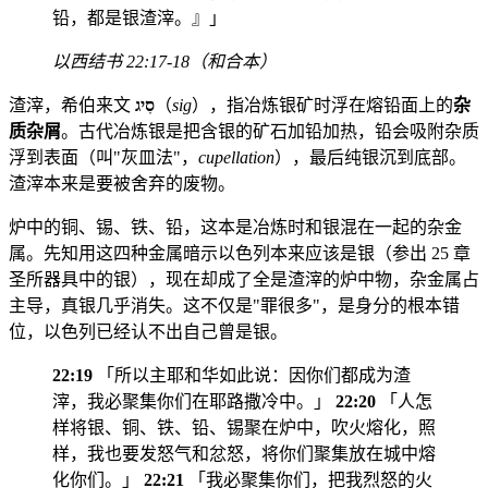
铅，都是银渣滓。』」
以西结书 22:17-18（和合本）
渣滓，希伯来文
סִיג
（
sig
），指冶炼银矿时浮在熔铅面上的
杂
质杂屑
。古代冶炼银是把含银的矿石加铅加热，铅会吸附杂质
浮到表面（叫"灰皿法"，
cupellation
），最后纯银沉到底部。
渣滓本来是要被舍弃的废物。
炉中的铜、锡、铁、铅，这本是冶炼时和银混在一起的杂金
属。先知用这四种金属暗示以色列本来应该是银（参出 25 章
圣所器具中的银），现在却成了全是渣滓的炉中物，杂金属占
主导，真银几乎消失。这不仅是"罪很多"，是身分的根本错
位，以色列已经认不出自己曾是银。
22:19
「所以主耶和华如此说：因你们都成为渣
滓，我必聚集你们在耶路撒冷中。」
22:20
「人怎
样将银、铜、铁、铅、锡聚在炉中，吹火熔化，照
样，我也要发怒气和忿怒，将你们聚集放在城中熔
化你们。」
22:21
「我必聚集你们，把我烈怒的火