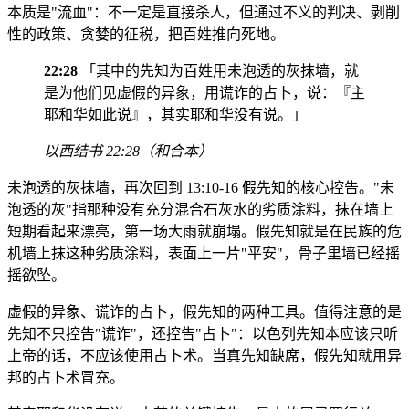
本质是"流血"：不一定是直接杀人，但通过不义的判决、剥削
性的政策、贪婪的征税，把百姓推向死地。
22:28
「其中的先知为百姓用未泡透的灰抹墙，就
是为他们见虚假的异象，用谎诈的占卜，说：『主
耶和华如此说』，其实耶和华没有说。」
以西结书 22:28（和合本）
未泡透的灰抹墙，再次回到 13:10-16 假先知的核心控告。"未
泡透的灰"指那种没有充分混合石灰水的劣质涂料，抹在墙上
短期看起来漂亮，第一场大雨就崩塌。假先知就是在民族的危
机墙上抹这种劣质涂料，表面上一片"平安"，骨子里墙已经摇
摇欲坠。
虚假的异象、谎诈的占卜，假先知的两种工具。值得注意的是
先知不只控告"谎诈"，还控告"占卜"：以色列先知本应该只听
上帝的话，不应该使用占卜术。当真先知缺席，假先知就用异
邦的占卜术冒充。