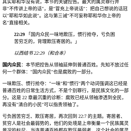
其实耶和华没有说，本节的关键控告。最大的属灵罪行并
非"不传讲上帝的话"，是"冒充上帝说话"：把自己想说的话冠
以"耶和华如此说"。这与第三诫"不可妄称耶和华你上帝的
名"直接相关。
22:29
「国内众民一味地欺压，惯行抢夺，亏负困
苦穷乏的，背理欺压寄居的。」
以西结书 22:29（和合本）
国内众民
：本节把控告从领袖延伸到普通百姓。先知不放过任
何一个群体："国内众民"也是腐败的一部分。
一味欺压、惯行抢夺："一味"和"惯行"两个动词强调这已经是
普通百姓的日常生活方式，不是个别罪行，是民族文化的一部
分。这是 22 章最沉重的诊断：腐败已经从领袖渗透到全民，
再没有"清白的小民"可以指责领袖了。
亏负困苦穷乏、欺压寄居，再次回到 22:7 的主题。寄居者、
贫穷人是社会最弱势的，他们的处境是上帝衡量一个民族属灵
景况的标尺。当连普通百姓都在欺压最弱者，这个社会的属灵