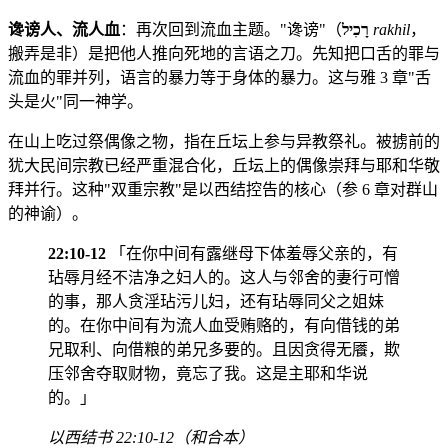
谗谤人、流人血
：再次回到流血主题。"谗谤"（
רָכִיל
rakhil
，
搬弄是非）是把他人推向死地的言语之刀。先知把口舌的罪与
流血的罪并列，语言的暴力等于身体的暴力。这与雅 3 章"舌
头是火"同一神学。
在山上吃过祭偶像之物，指在丘坛上参与异教祭礼。被掳前的
犹大民间宗教已经严重混合化，丘坛上的偶像崇拜与耶和华敬
拜并行。这种"双重宗教"是以西结控告的核心（参 6 章对群山
的神谕）。
22:10-12
「在你中间有露继母下体羞辱父亲的，有
玷辱月经不洁净之妇人的。这人与邻舍的妻行可憎
的事，那人贪淫玷污儿妇，还有玷辱同父之姐妹
的。在你中间有为流人血受贿赂的，有向借钱的弟
兄取利、向借粮的弟兄多要的。且因贪得无餍，欺
压邻舍夺取财物，竟忘了我。这是主耶和华说
的。」
以西结书 22:10-12（和合本）