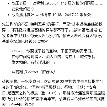
欺压寄居 → 违背利 19:33-34（"寄居的和你们同居……
要爱他如己"）
亏负孤儿寡妇 → 违背申 10:18、24:17-22 等多处
先知列举的不是"特别恶劣"的罪行，而是"基本道德底线被踩
穿"：耶路撒冷连最基础的律法都不守了。这种"基础崩塌"在
牧者眼中往往比"惊天大恶"更可怕，惊天大恶还会有人惊讶，
基础崩塌却已经被习以为常。
22:8-9
「你藐视了我的圣物，干犯了我的安息日。
在你中间有谗谤人、流人血的；有在山上吃过祭偶
像之物的，有行淫乱的。」
以西结书 22:8-9（和合本）
藐视圣物、干犯安息日，这两项是 22 章控告中最直接指向"上
帝的圣"的部分。"圣物"指圣殿器皿、祭物、节期；"安息
日"是西奈之约的标志（出 31:13）。耶路撒冷连这两项最显眼
的"分别为圣的标记"都不再尊重，意味着以色列已经在自我抹
去"上帝子民"的身份。