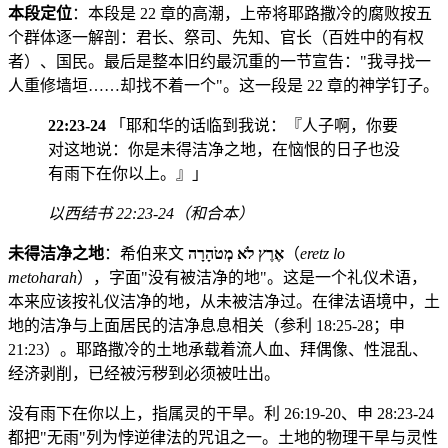
本段定位
：本段是 22 章的高潮，上帝将耶路撒冷的腐败按五
个群体逐一解剖：君长、祭司、先知、官长（百姓中的有权
者）、国民。最后是整本旧约最沉重的一节宣告："我寻找一
人重修墙垣……却找不着一个"。这一段是 22 章的神学钉子。
22:23-24
「耶和华的话临到我说：『人子啊，你要
对这地说：你是未得洁净之地，在恼恨的日子也没
有雨下在你以上。』」
以西结书 22:23-24（和合本）
未得洁净之地
：希伯来文
אֶרֶץ לֹא מְטֹהָרָה
（
eretz lo
metoharah
），字面"没有被洁净的地"。这是一个礼仪术语，
本来应该按礼仪洁净的地，从未被洁净过。在律法语境中，土
地的洁净与上面居民的洁净息息相关（参利 18:25-28；申
21:23）。耶路撒冷的土地承载着流人血、拜偶像、性混乱、
经济剥削，已经被污秽到必须被吐出。
没有雨下在你以上，指属灵的干旱。利 26:19-20、申 28:23-24
都把"无雨"列为悖逆律法的咒诅之一。土地的物理干旱与灵性