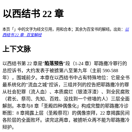
以西结书 22 章
本页「」中的文字为经文引用，用和合本；其余为百宝书的解经。出处：
以
西结书 22 章 · 百宝解经
上下文脉
以西结书第 22 章是"
陷落预告
"段（1-24 章）耶路撒冷罪行的
总控诉书，大约发表于被掳第八至第九年（主前 590-588
年），围城前夕。本章在以西结书中占有特殊地位：它是全书
最系统化的"流血之城"控诉，三组并列的控告把耶路撒冷的罪
从社会犯罪（流人血）、本质腐烂（银渣浮渣）、到全民腐败
（君长、祭司、先知、百姓、没找到一个修墙的人）三层全面
解剖。本章与8 章「圣殿四种偶像化」构成完整的耶路撒冷诊
断图：8 章揭露上层（圣殿祭司）的偶像崇拜，22 章揭露民间
各阶层的全面败坏。读完这两章，被掳听众再不能为耶路撒冷
辩护。