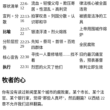
流血 + 轻慢父母 + 欺压寄
律法核心被全面
22:6-
罪状清单
12
居 + 性混乱 + 高利贷
违背
宣判 + 分
拍掌叹息 + 列国分散 + 认
被掳是洁净的工
22:13-
16
散
识耶和华
具
上帝用围城作熔
22:17-
比喻
银渣浮渣 + 烈火熔炼
22
炉
分阶层控
先知 + 祭司 + 首领 + 百姓
22:23-
全民腐败
29
告
四群体
寻找一人重修墙垣……找不
旧约最沉痛宣
22:30
核心宣告
着
告，预表基督
22:31
执行
烈怒的火灭了他们
审判立即生效
牧者的心
你有没有读过新闻里某个城市的腐败案，某个市长、某个法
官、某个银行家，觉得"那些人真坏"，然后翻篇？以西结 22
章不允许我们这样翻篇。