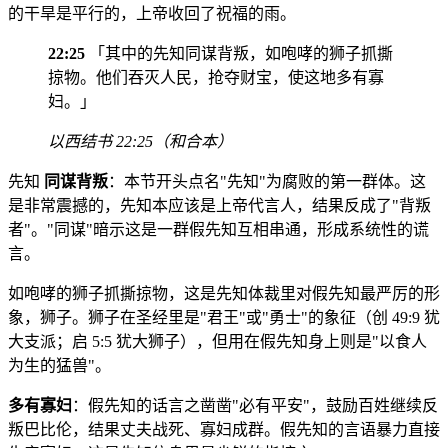
的干旱是平行的，上帝收回了祝福的雨。
22:25
「其中的先知同谋背叛，如咆哮的狮子抓撕
掠物。他们吞灭人民，抢夺财宝，使这地多有寡
妇。」
以西结书 22:25（和合本）
先知
同谋背叛
：本节开头点名"先知"为腐败的第一群体。这
是非常震撼的，先知本应该是上帝代言人，结果反成了"背叛
者"。"同谋"暗示这是一群假先知互相串通，形成系统性的谎
言。
如咆哮的狮子抓撕掠物，这是先知体裁里对假先知最严厉的形
象，狮子。狮子在圣经里是"君王"或"勇士"的象征（创 49:9 犹
大支派；启 5:5 犹大狮子），但用在假先知身上则是"以食人
为生的猛兽"。
多有寡妇
：假先知的话言之凿凿"必有平安"，鼓励百姓继续反
叛巴比伦，结果丈夫战死、寡妇成群。假先知的言语暴力直接