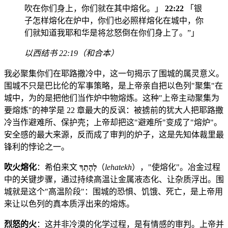
吹在你们身上，你们就在其中熔化。」
22:22
「银
子怎样熔化在炉中，你们也必照样熔化在城中，你
们就知道我耶和华是将忿怒倒在你们身上了。”」
以西结书 22:19（和合本）
我必聚集你们在耶路撒冷中，这一句揭示了围城的属灵意义。
围城不只是巴比伦的军事策略，是上帝亲自把以色列"聚集"在
城中，为的是把他们当作炉中物熔炼。这种"上帝主动聚集为
要熔炼"的神学是 22 章最大的反讽：被掳前的犹大人把耶路撒
冷当作避难所、保护壳；上帝却把这"避难所"变成了"熔炉"。
安全感的最大来源，反而成了审判的炉子，这是先知体裁里最
锋利的悖论之一。
吹火熔化
：希伯来文
לְהָתֵךְ
（
lehatekh
），"使熔化"。冶金过程
中的关键步骤，通过持续高温让金属液态化、让杂质浮出。围
城就是这个"高温阶段"：围城的恐惧、饥饿、死亡，是上帝用
来让以色列的真本质浮出来的熔炼。
烈怒的火
：这并非冷漠的化学过程，是有情感的审判。上帝并