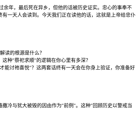
及度过余年，最后死在异乡，但他的话被历史证实。忠心的事奉不
终有一天人会读到。今天我们正在读他的话，这就是上帝给忠仆
种解读的根源是什么？
？这种"祭祀求顺"的逻辑在你心里有多深？
样活才能讨祂喜悦"？这两套话终有一天会在你身上验证，你准备好
撒冷与犹大被毁的因由作为"前例"。这种"回顾历史以警戒当