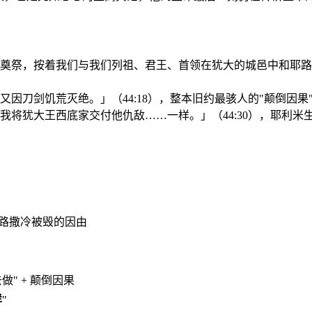
奠祭，按着我们与我们列祖、君王、首领在犹大的城邑中和耶路撒
因刀剑饥荒灭绝。」（44:18），整本旧约最骇人的"颠倒因果
犹大王西底家交付他仇敌……一样。」（44:30），耶利米生前
耶路撒冷被毁的因由
" + 颠倒因果
样
"