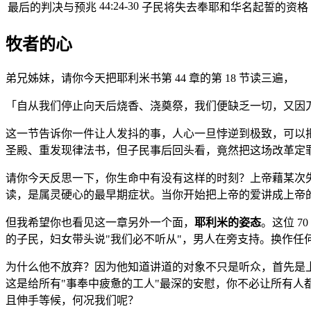
44:24-30
最后的判决与预兆
子民将失去奉耶和华名起誓的资格 
牧者的心
弟兄姊妹，请你今天把耶利米书第 44 章的第 18 节读三遍，
「自从我们停止向天后烧香、浇奠祭，我们便缺乏一切，又因
这一节告诉你一件让人发抖的事，人心一旦悖逆到极致，可以把
圣殿、重发现律法书，但子民事后回头看，竟然把这场改革定
请你今天反思一下，你生命中有没有这样的时刻？上帝藉某次
读，是属灵硬心的最早期症状。当你开始把上帝的爱讲成上帝
但我希望你也看见这一章另外一个面，
耶利米的姿态
。这位 
的子民，妇女带头说"我们必不听从"，男人在旁支持。换作任何
为什么他不放弃？因为他知道讲道的对象不只是听众，首先是上
这是给所有"事奉中疲惫的工人"最深的安慰，你不必让所有人都悔
且伸手等候，何况我们呢？