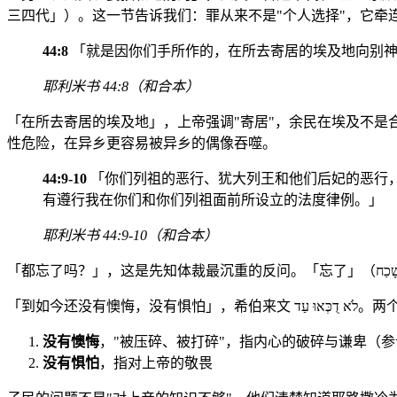
三四代」）。这一节告诉我们：罪从来不是"个人选择"，它牵
44:8
「就是因你们手所作的，在所去寄居的埃及地向别神
耶利米书 44:8（和合本）
「在所去寄居的埃及地」，上帝强调"寄居"，余民在埃及不
性危险，在异乡更容易被异乡的偶像吞噬。
44:9-10
「你们列祖的恶行、犹大列王和他们后妃的恶行
有遵行我在你们和你们列祖面前所设立的法度律例。」
耶利米书 44:9-10（和合本）
「到如今还没有懊悔，没有
没有懊悔
，"被压碎、被打碎"，指内心的破碎与谦卑（参诗
没有惧怕
，指对上帝的敬畏