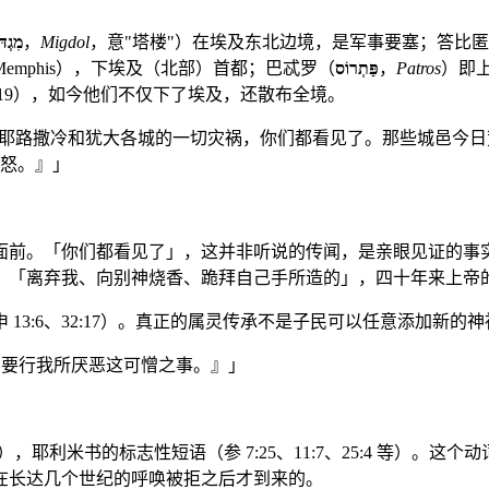
מִגְדֹ
，
Migdol
，意"塔楼"）在埃及东北边境，是军事要塞；答比
emphis），下埃及（北部）首都；巴忒罗（
פַּתְרוֹס
，
Patros
）即
19），如今他们不仅下了埃及，还散布全境。
耶路撒冷和犹大各城的一切灾祸，你们都看见了。那些城邑今日
怒。』」
面前。「你们都看见了」，这并非听说的传闻，是亲眼见证的事
一致，「离弃我、向别神烧香、跪拜自己手所造的」，四十年来上帝
13:6、32:17）。真正的属灵传承不是子民可以任意添加新的
要行我所厌恶这可憎之事。』」
），耶利米书的标志性短语（参 7:25、11:7、25:4 等）
在长达几个世纪的呼唤被拒之后才到来的。