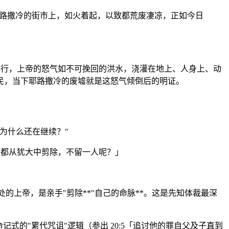
路撒冷的街市上，如火着起，以致都荒废凄凉，正如今日
0 平行，上帝的怒气如不可挽回的洪水，浇灌在地上、人身上、动
民，当下耶路撒冷的废墟就是这怒气倾倒后的明证。
为什么还在继续？"
的都从犹大中剪除，不留一人呢？」
上帝，是亲手"剪除**"自己的命脉**。这是先知体裁最深
式的"累代咒诅"逻辑（参出 20:5「追讨他的罪自父及子直到