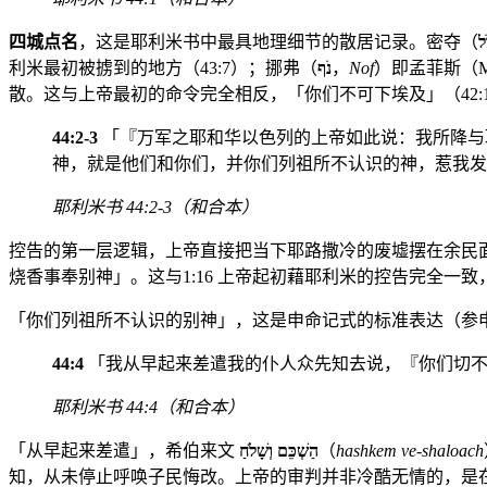
四城点名
，这是耶利米书中最具地理细节的散居记录。密夺（
ּל
利米最初被掳到的地方（43:7）；挪弗（
נֹף
，
Nof
）即孟菲斯（M
散。这与上帝最初的命令完全相反，「你们不可下埃及」（42:
44:2-3
「『万军之耶和华以色列的上帝如此说：我所降与
神，就是他们和你们，并你们列祖所不认识的神，惹我发
耶利米书 44:2-3（和合本）
控告的第一层逻辑，上帝直接把当下耶路撒冷的废墟摆在余民
烧香事奉别神」。这与1:16 上帝起初藉耶利米的控告完全
「你们列祖所不认识的别神」，这是申命记式的标准表达（参申 
44:4
「我从早起来差遣我的仆人众先知去说，『你们切不
耶利米书 44:4（和合本）
「从早起来差遣」，希伯来文
הַשְׁכֵּם וְשָׁלֹחַ
（
hashkem ve-shaloach
知，从未停止呼唤子民悔改。上帝的审判并非冷酷无情的，是