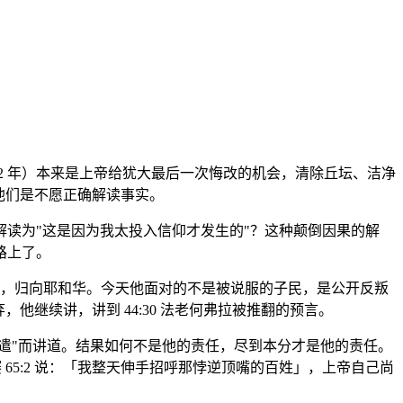
2 年）本来是上帝给犹大最后一次悔改的机会，清除丘坛、洁净
他们是不愿正确解读事实。
读为"这是因为我太投入信仰才发生的"？这种颠倒因果的解
路上了。
偶像，归向耶和华。今天他面对的不是被说服的子民，是公开反叛
继续讲，讲到 44:30 法老何弗拉被推翻的预言。
遣"而讲道。结果如何不是他的责任，尽到本分才是他的责任。
 65:2 说：「我整天伸手招呼那悖逆顶嘴的百姓」，上帝自己尚