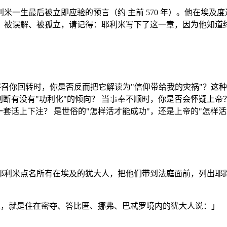
米一生最后被立即应验的预言（约 主前 570 年）。他在埃
、被误解、被孤立，请记得：耶利米写下了这一章，因为他知道
呼召你回转时，你是否反而把它解读为"信仰带给我的灾祸"？这
判断有没有"功利化"的倾向？ 当事奉不顺时，你是否会怀疑上帝
哪一套话上下注？ 是世俗的"怎样活才能成功"，还是上帝的"怎
利米点名所有在埃及的犹大人，把他们带到法庭面前，列出耶路
，就是住在密夺、答比匿、挪弗、巴忒罗境内的犹大人说：」