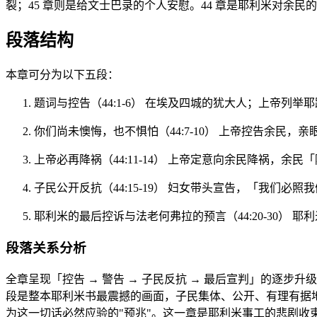
裂；45 章则是给文士巴录的个人安慰。44 章是耶利米对余
段落结构
本章可分为以下五段：
题词与控告（44:1-6） 在埃及四城的犹大人；上帝列
你们尚未懊悔，也不惧怕（44:7-10） 上帝控告余民
上帝必再降祸（44:11-14） 上帝定意向余民降祸，余
子民公开反抗（44:15-19） 妇女带头宣告，「我
耶利米的最后控诉与法老何弗拉的预言（44:20-30）
段落关系分析
全章呈现「控告 → 警告 → 子民反抗 → 最后宣判」的逐步
段是整本耶利米书最震撼的画面，子民集体、公开、有理有据
为这一切话必然应验的"预兆"。这一章是耶利米事工的悲剧