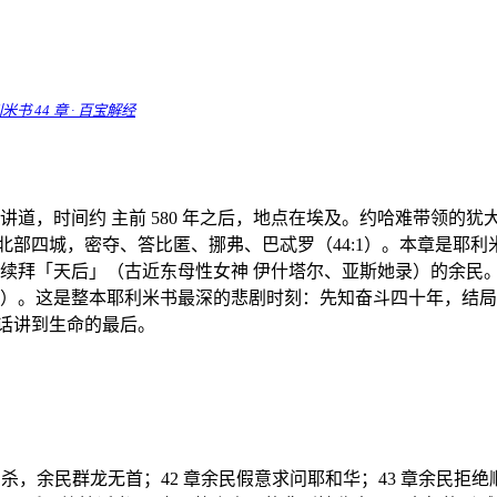
米书 44 章 · 百宝解经
讲道，时间约 主前 580 年之后，地点在埃及。约哈难带领的犹
及北部四城，密夺、答比匿、挪弗、巴忒罗（44:1）。本章是耶
继续拜「天后」（古近东母性女神 伊什塔尔、亚斯她录）的余民
4:19）。这是整本耶利米书最深的悲剧时刻：先知奋斗四十年，
的话讲到生命的最后。
刺杀，余民群龙无首；42 章余民假意求问耶和华；43 章余民拒