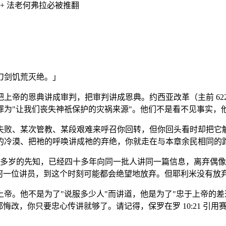
+ 法老何弗拉必被推翻
刀剑饥荒灭绝。」
上帝的恩典讲成审判，把审判讲成恩典。约西亚改革（主前 62
罪为"让我们丧失神祇保护的灾祸来源"。他们不是看不见事实，
失败、某次管教、某段艰难来呼召你回转，但你回头看时却把它解
的冷漠、把祂的呼唤讲成祂的弃绝，你就走在与本章余民相同的
70 多岁的先知，已经四十多年向同一批人讲同一篇信息，离弃
一位讲员，到这个时刻可能都会绝望地放弃。但耶利米没有放弃，他
帝。他不是为了"说服多少人"而讲道，他是为了"忠于上帝的差
改，你只要忠心传讲就够了。请记得，保罗在罗 10:21 引用赛