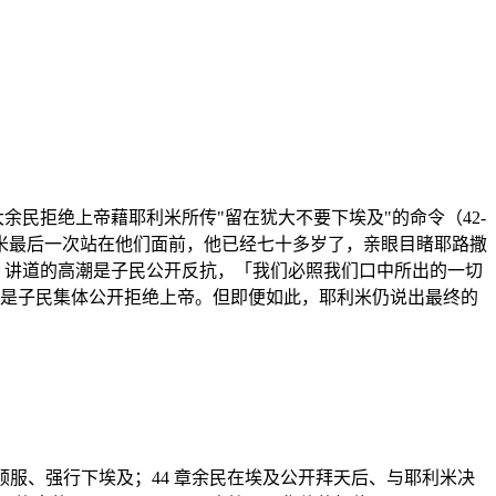
大余民拒绝上帝藉耶利米所传"留在犹大不要下埃及"的命令（42-
利米最后一次站在他们面前，他已经七十多岁了，亲眼目睹耶路撒
。讲道的高潮是子民公开反抗，「我们必照我们口中所出的一切
结局是子民集体公开拒绝上帝。但即便如此，耶利米仍说出最终的
绝顺服、强行下埃及；44 章余民在埃及公开拜天后、与耶利米决