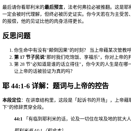
最后请你看耶利米的
最后预言
，法老何弗拉必被推翻。这是耶利
一定会被时代理解，但终必被历史证实。你今天若在为主受苦
的报偿，他的见证比他的肉身活得更长。
反思问题
你生命中有没有"颠倒因果"的时刻？ 当上帝藉某次管教
第 17 节子民说
"那时我们吃饱饭、享福乐"，你对上帝的
第 28 节"必知道是谁的话立得住"，你今天的人生是在
让上帝的话被验证为真的吗？
耶 44:1-6 详解：题词与上帝的控告
本段定位
：在讲章结构里，这段是「起诉书的开场」，上帝藉耶
下"的修辞贯穿全段。
44:1
「有临到耶利米的话，论及一切住在埃及地的犹大人
耶利米书 44:1（和合本）