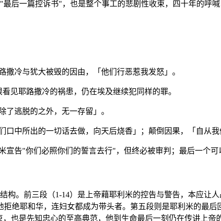
民的"最后一篇控诉书"，也是整个事工的悲剧性收束，四十年的
举耶路撒冷与犹大被毁的因由，「他们行恶惹我发怒」。
，亲眼看见耶路撒冷的祸患，仍在埃及继续犯同样的罪。
民「除了逃脱的之外，无一存留」。
们必照我们口中所出的一切话去做，向天后烧香」；颠倒因果，「自
 耶利米宣告"你们必照你们的誓言去行"，但终必被审判；最后一
升级结构。前三段（1-14）是上帝藉耶利米的控告与警告，本应让
地拒绝耶和华，连妇女都成为带头者。第五段则是耶利米的最后
收束，也是先知忠心的至高典范，他到生命最后一刻仍在传讲上帝