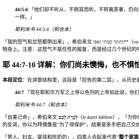
44:5-6
「他们却不听从，不侧耳而听，不转离恶事，仍向
一样。」
耶利米书 44:5-6（和合本）
「我的怒气和忿怒都倒出来」，希伯来文 וַתִּתַּךְ חֲמָתִי וְאַפִּי**（
va
物身上。注意：这怒气不是任性的报复，而是经过几个世纪的
耶 44:7-10 详解：你们尚未懊悔，也不惧
本段定位
：在讲章结构里，这段是「控告的第二层」，从历史
44:7
「现在耶和华万军之上帝以色列的上帝如此说，你们
耶利米书 44:7（和合本）
「自害己命」，希伯来文
לְכָרֵת לָכֶם
（
le-karet lakhem
），「为你
的反讽，你以为拜偶像是"为了得保护"，结果是亲手把自己交
「男人、妇女、婴孩和吃奶的」，四类人合起来代表"
整个家族