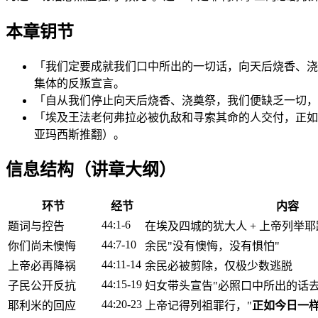
本章钥节
「我们定要成就我们口中所出的一切话，向天后烧香、浇
集体的反叛宣言。
「自从我们停止向天后烧香、浇奠祭，我们便缺乏一切，又
「埃及王法老何弗拉必被仇敌和寻索其命的人交付，正如我将
亚玛西斯推翻）。
信息结构（讲章大纲）
环节
经节
内容
44:1-6
题词与控告
在埃及四城的犹大人 + 上帝列举
44:7-10
你们尚未懊悔
余民"没有懊悔，没有惧怕"
44:11-14
上帝必再降祸
余民必被剪除，仅极少数逃脱
44:15-19
子民公开反抗
妇女带头宣告"必照口中所出的话去做
44:20-23
耶利米的回应
上帝记得列祖罪行，"
正如今日一