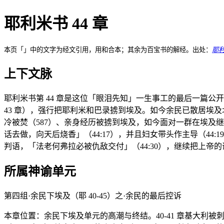
耶利米书 44 章
本页「」中的文字为经文引用，用和合本；其余为百宝书的解经。出处：
耶利
上下文脉
耶利米书第 44 章是这位「眼泪先知」一生事工的最后一篇公开
43 章），强行把耶利米和巴录掳到埃及。如今余民已散居埃
冷被焚（587）、亲身经历被掳到埃及，如今面对一群在埃及
话去做，向天后烧香」（44:17），并且妇女带头作主导（4
判语，「法老何弗拉必被仇敌交付」（44:30），继续把上帝
所属神谕单元
第四组·余民下埃及（耶 40-45）之·余民的最后控诉
本章位置：余民下埃及单元的高潮与终结。40-41 章基大利被