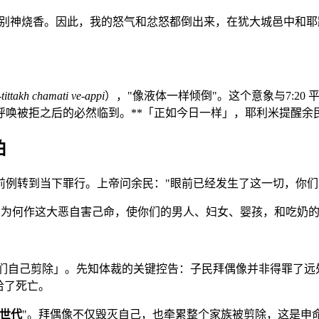
别神烧香。因此，我的怒气和忿怒都倒出来，在犹大城邑中和耶
-tittakh chamati ve-appi
），"像液体一样倾倒"。这个意象与7:2
呼唤被拒之后的必然临到。**「正如今日一样」，耶利米提醒余
怕
前例转到当下罪行。上帝问余民："眼前已经发生了这一切，你们
为何作这大恶自害己命，使你们的男人、妇女、婴孩，和吃奶
们自己剪除」。先知体裁的关键控告：子民拜偶像并非得罪了远处的
给了死亡。
世代
"。拜偶像不仅毁灭自己，也牵累整个家族被剪除，这是申命记