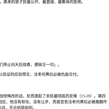
呼喊，换来的是子民最公开、最直接、最集体的拒绝。
从我们停止向天后烧香，便缺乏一切」。
个可以验证的应验预言，法老何弗拉必被仇敌交付。
人战惊悔改的话，反而激起了余民最彻底的反叛（15-19）。第四
回应，他没有软化、没有让步，而是宣告法老何弗拉必被推翻作
的话，无论结局如何。