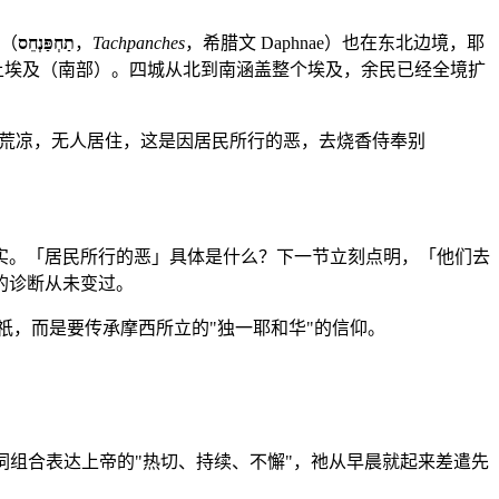
匿（
תַחְפַּנְחֵס
，
Tachpanches
，希腊文 Daphnae）也在东北边境，耶
上埃及（南部）。四城从北到南涵盖整个埃及，余民已经全境扩
荒凉，无人居住，这是因居民所行的恶，去烧香侍奉别
实。「居民所行的恶」具体是什么？下一节立刻点明，「他们去
的诊断从未变过。
神祇，而是要传承摩西所立的"独一耶和华"的信仰。
。这个动词组合表达上帝的"热切、持续、不懈"，祂从早晨就起来差遣先