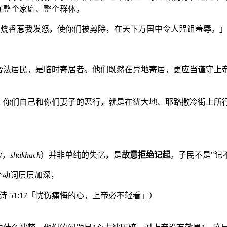
连整个家庭、整个群体。
烧香惹我发怒，使你们被剪除，在天下万国中令人咒诅羞辱。
是合法居民，是临时寄居者。他们既然在异地寄居，更应当谨守上
，你们自己和你们妻子的恶行，就是在犹大地、耶路撒冷街上所
「都忘了吗？」，这是先知体裁最沉重的反问。「忘了」（שָׁכַח，
shakhach
）并非单纯的失忆，是
故意拒绝记起
。子民不是"记
惧怕」，希伯来文 לֹא דֻכְּאוּ עַד。两个动词层层加深，
 51:17「忧伤痛悔的心，上帝必不轻看」）