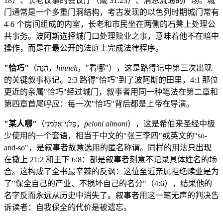
18）、长老议事的会议厅（箴 31:23）、消息流通的广场。城
门通常是一个多重门洞结构，考古发现的以色列时期城门常有
4-6 个房间组成的内室，长老和市民坐在两侧的石凳上处理公
共事务。波阿斯选择城门口处理赎业之事，意味着他不在暗中
操作，而是在最公开的法庭上完成法律程序。
"恰巧"
（הִנֵּה，
hinneh
，"看哪"），这是路得记中第三次出现
的关键叙事标记。2:3 路得"恰巧"到了波阿斯的田里，4:1 那位
更近的亲属"恰巧"经过城门，叙事者用同一种笔法在第二章和
第四章首尾呼应：每一次"恰巧"背后都是上帝在导演。
"某人哪"
（פְּלֹנִי אַלְמֹנִי，
peloni almoni
），这是希伯来圣经中极
少使用的一个套语，相当于中文的"张三李四"或英文的"so-
and-so"，是叙事者故意选用的匿名称谓。同样的用法只出现
在撒上 21:2 和王下 6:8：都是叙事者刻意不记录具体姓名的场
合。这构成了全书最辛辣的反讽：这位至近亲属拒绝赎业是为
了"保全自己的产业、不损坏自己的名分"（4:6），结果他的
名字反而永远从历史中消失了。叙事者用这一笔无声的判决告
诉读者：自我保全的代价是被遗忘。