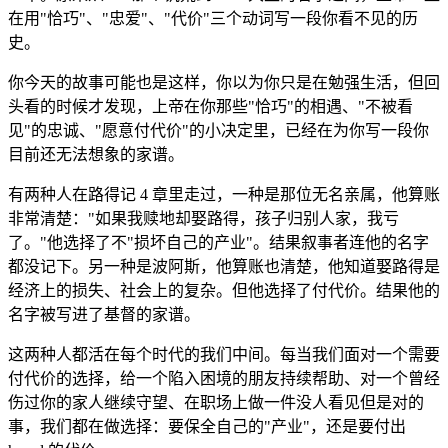
在用"恰巧"、"忠爱"、"代价"三个动词写一段你看不见的历
史。
你今天的故事可能也是这样，你以为你只是在勉强生活，但回
头看的时候才发现，上帝在你那些"恰巧"的相遇、"不被看
见"的忠诚、"愿意付代价"的小决定里，已经在为你写一段你
目前还无法想象的家谱。
有两种人在路得记 4 章里走过，一种是那位无名亲属，他算账
非常清楚："如果我赎地却娶路得，孩子归别人家，我亏
了。"他选择了不"损坏自己的产业"。结果叙事者连他的名字
都没记下。另一种是波阿斯，他算账也清楚，他知道娶路得是
经济上的损失、社会上的复杂。但他选择了付代价。结果他的
名字被写进了基督的家谱。
这两种人都活在每个时代的我们中间。每当我们面对一个需要
付代价的选择，给一个陷入困境的朋友持续帮助、对一个曾经
伤过你的家人继续守望、在职场上做一件没人看见但是对的
事，我们都在做选择：要保全自己的"产业"，还是要付出