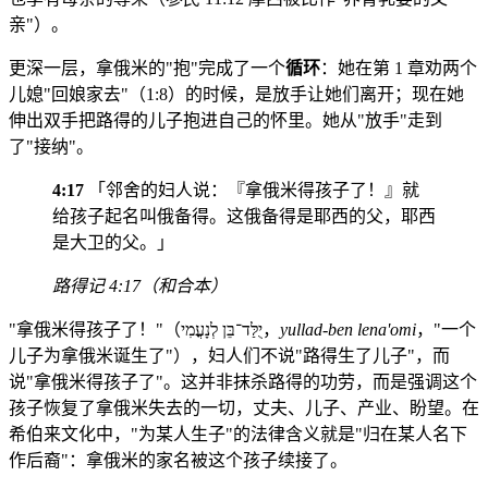
亲"）。
更深一层，拿俄米的"抱"完成了一个
循环
：她在第 1 章劝两个
儿媳"回娘家去"（1:8）的时候，是放手让她们离开；现在她
伸出双手把路得的儿子抱进自己的怀里。她从"放手"走到
了"接纳"。
4:17
「邻舍的妇人说：『拿俄米得孩子了！』就
给孩子起名叫俄备得。这俄备得是耶西的父，耶西
是大卫的父。」
路得记 4:17（和合本）
"拿俄米得孩子了！"（יֻלַּד־בֵּן לְנָעֳמִי，
yullad-ben lena'omi
，"一个
儿子为拿俄米诞生了"），妇人们不说"路得生了儿子"，而
说"拿俄米得孩子了"。这并非抹杀路得的功劳，而是强调这个
孩子恢复了拿俄米失去的一切，丈夫、儿子、产业、盼望。在
希伯来文化中，"为某人生子"的法律含义就是"归在某人名下
作后裔"：拿俄米的家名被这个孩子续接了。