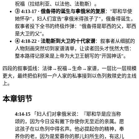
祝福（拉结利亚、以法他、法勒斯）。
③ 4:13-17 · 俄备得的诞生与拿俄米的复原
："耶和华使
她怀孕"，妇人们宣告"拿俄米得孩子了"，俄备得诞生，
叙事者投下全书的终极炸弹："俄备得是耶西的父，耶西
是大卫的父"。
④ 4:18-22 · 法勒斯到大卫的十代家谱
：叙事者从细腻的
人物刻画突然切到家谱清单，让读者回头才恍然大悟：
整本路得记原来是上帝为大卫王朝写的"开国神话"。
四段的叙事弧线：法律→祝福→生命→家谱，一层比一层规模
更大，最终把伯利恒一户人家的私事接到以色列救赎史的主线
上。
本章钥节
4:14-15
「妇人们对拿俄米说：『耶和华是应当称
颂的，因为今日没有撇下你使你无至近的亲属。愿
这孩子在以色列中得名声。他必提起你的精神，奉
养你的老，因为是爱慕你的那儿妇所生的，有这儿