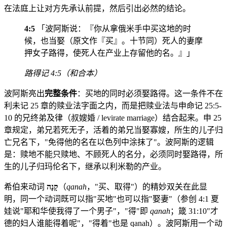
在法庭上让对方先承认前提，然后引出必然的结论。
4:5
「波阿斯说：『你从拿俄米手中买这地的时
候，也当娶（原文作『买』。十节同）死人的妻摩
押女子路得，使死人在产业上存留他的名。』」
路得记 4:5（和合本）
波阿斯亮出
完整条件
：买地的同时必须娶路得。这一条件不在
利未记 25 章的赎业法字面之内，而是把赎业法与申命记 25:5-
10 的兄终弟及律（叔嫂婚 / levirate marriage）结合起来。申 25
章规定，弟兄若死无子，活着的弟兄当娶寡嫂，所生的儿子归
亡兄名下，"免得他的名在以色列中涂抹了"。波阿斯的逻辑
是：赎地不能只赎地、不顾死人的名分，必须同时娶路得，所
生的儿子归玛伦名下，继承以利米勒的产业。
希伯来动词
קָנָה
（
qanah
，"买、取得"）的精妙双关在此显
明，同一个动词既可以指"买地"也可以指"娶妻"（参创 4:1 夏
娃说"耶和华使我得了一个男子"，"得"即
qanah
；箴 31:10"才
德的妇人谁能得着呢"，"得着"也是 qanah）。波阿斯用一个动