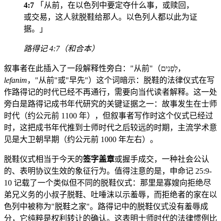
4:7
「从前，在以色列中要定夺什么事，或赎回，
或交易，这人就脱鞋给那人。以色列人都以此为证
据。」
路得记 4:7（和合本）
叙事者在此插入了一段解释性旁白："从前"（לְפָנִים，
lefanim
，"从前"或"早先"）这个词暗示：脱鞋的法律仪式在写
作路得记的时代已经不再通行，需要向当代读者解释。这一处
旁白是路得记成书年代研究的关键证据之一：故事发生在士师
时代（约公元前 1100 年），但叙事者写作时这个仪式已经过
时，这把成书年代推到士师时代之后较远的时期，主流学术意
见是大卫朝早期（约公元前 1000 年左右）。
脱鞋仪式相当于今天的
签字盖章
或握手成交，一种社会公认
的、表明协议生效的象征行为。值得注意的是，申命记 25:9-
10 记载了一个类似但不同的脱鞋仪式：那里是寡嫂向拒绝尽
弟兄义务的小叔子脱鞋、吐唾沫以示羞辱，而拒绝者的家在以
色列中被称为"脱鞋之家"。路得记中的脱鞋仪式没有羞辱成
分，它纯粹是权利转让的确认。这表明士师时代的法律惯例比