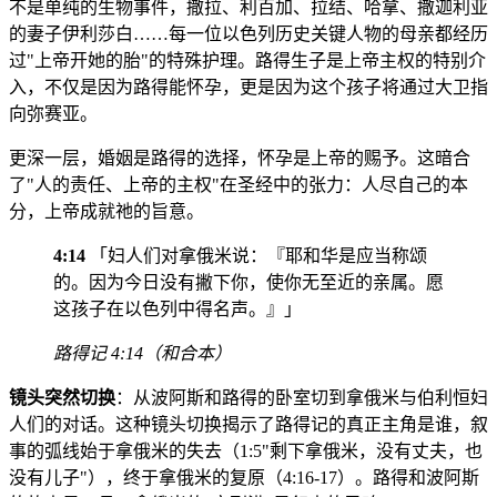
不是单纯的生物事件，撒拉、利百加、拉结、哈拿、撒迦利亚
的妻子伊利莎白……每一位以色列历史关键人物的母亲都经历
过"上帝开她的胎"的特殊护理。路得生子是上帝主权的特别介
入，不仅是因为路得能怀孕，更是因为这个孩子将通过大卫指
向弥赛亚。
更深一层，婚姻是路得的选择，怀孕是上帝的赐予。这暗合
了"人的责任、上帝的主权"在圣经中的张力：人尽自己的本
分，上帝成就祂的旨意。
4:14
「妇人们对拿俄米说：『耶和华是应当称颂
的。因为今日没有撇下你，使你无至近的亲属。愿
这孩子在以色列中得名声。』」
路得记 4:14（和合本）
镜头突然切换
：从波阿斯和路得的卧室切到拿俄米与伯利恒妇
人们的对话。这种镜头切换揭示了路得记的真正主角是谁，叙
事的弧线始于拿俄米的失去（1:5"剩下拿俄米，没有丈夫，也
没有儿子"），终于拿俄米的复原（4:16-17）。路得和波阿斯