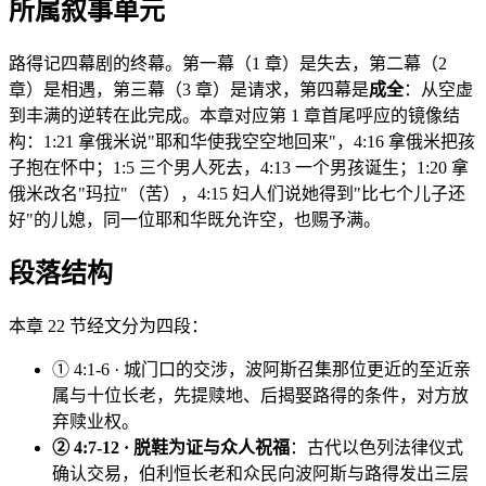
所属叙事单元
路得记四幕剧的终幕。第一幕（1 章）是失去，第二幕（2
章）是相遇，第三幕（3 章）是请求，第四幕是
成全
：从空虚
到丰满的逆转在此完成。本章对应第 1 章首尾呼应的镜像结
构：1:21 拿俄米说"耶和华使我空空地回来"，4:16 拿俄米把孩
子抱在怀中；1:5 三个男人死去，4:13 一个男孩诞生；1:20 拿
俄米改名"玛拉"（苦），4:15 妇人们说她得到"比七个儿子还
好"的儿媳，同一位耶和华既允许空，也赐予满。
段落结构
本章 22 节经文分为四段：
① 4:1-6 · 城门口的交涉，波阿斯召集那位更近的至近亲
属与十位长老，先提赎地、后揭娶路得的条件，对方放
弃赎业权。
② 4:7-12 · 脱鞋为证与众人祝福
：古代以色列法律仪式
确认交易，伯利恒长老和众民向波阿斯与路得发出三层