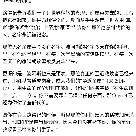
hesed 的代价。
路得记告诉我们一个让世界翻转的真理，你愿意失去的，上帝
把它存起来；你拼命想保全的，反而从手中溜走。世界用"算
账"教你避免代价；上帝用"家谱"告诉你：那位愿意付代价的
人，名字永远被记念。
那位无名亲属至今没有名字。波阿斯的名字今天在你的手机
里、在你的圣经里、在每一次圣餐前的家谱朗读里、在每一次
圣诞节的家谱朗读里被反复念出来。
更深的是，波阿斯也只是预表。那位真正的至近救赎者已经来
过，耶稣基督道成肉身，成为我们的"至近亲属"（来 2:14-
17），用生命的代价赎回了我们，让我们的名字被写在生命册
上（启 21:27）。你不需要靠自己保全任何东西，那位 go'el 已
经为你付了全部代价。
愿你在合上路得记的时候，听见那位伯利恒妇人的话被加倍说
出："耶和华是应当称颂的，因为今日没有撇下你，你的至近
救赎者已经为你出手了。"