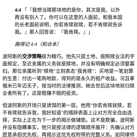
4:4
「『我想当赎那块地的是你，其次是我，以外
再没有别人了。你可以在这里的人面前，和我本国
的长老面前说明，你若肯赎就赎，若不肯赎就告诉
我。』那人回答说：『我肯赎。』」
路得记 4:4（和合本）
波阿斯的
交涉策略
极为精巧。他先只提土地，按照赎业法的字
面规定，至近亲属的义务就是赎地，并没有明确规定必须娶寡
妇。那位亲属听到"赎地"立刻表态"我肯赎"：买地是一笔划算
的生意：付出一笔购地款，得到的是永久的祖产收益。况且拿
俄米已年迈无子，按当时的法律推测，她去世后这块地就归赎
业者所有了。这是稳赚不赔的投资。
但波阿斯的开场只是诱饵的第一层。他用"你若肯赎就赎，若
不肯赎就告诉我，我好知道"的措辞表面上让对方完全自由选
择，实际上正在为下一步的揭示做铺垫。这不是欺骗，波阿斯
并没有隐瞒事实，他只是按法律的逻辑顺序展开：先确认对方
愿意承担优先权，再揭示这优先权附带的完整义务。如同律师