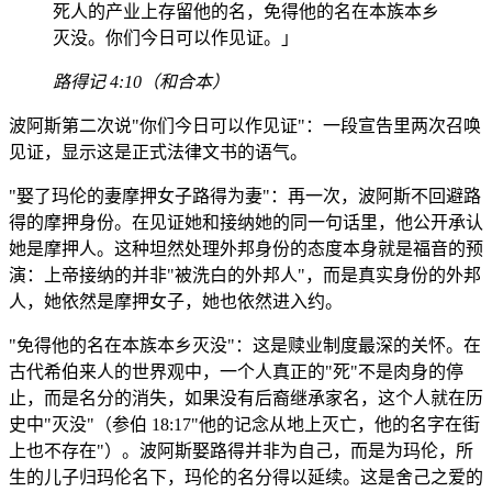
死人的产业上存留他的名，免得他的名在本族本乡
灭没。你们今日可以作见证。」
路得记 4:10（和合本）
波阿斯第二次说"你们今日可以作见证"：一段宣告里两次召唤
见证，显示这是正式法律文书的语气。
"娶了玛伦的妻摩押女子路得为妻"：再一次，波阿斯不回避路
得的摩押身份。在见证她和接纳她的同一句话里，他公开承认
她是摩押人。这种坦然处理外邦身份的态度本身就是福音的预
演：上帝接纳的并非"被洗白的外邦人"，而是真实身份的外邦
人，她依然是摩押女子，她也依然进入约。
"免得他的名在本族本乡灭没"：这是赎业制度最深的关怀。在
古代希伯来人的世界观中，一个人真正的"死"不是肉身的停
止，而是名分的消失，如果没有后裔继承家名，这个人就在历
史中"灭没"（参伯 18:17"他的记念从地上灭亡，他的名字在街
上也不存在"）。波阿斯娶路得并非为自己，而是为玛伦，所
生的儿子归玛伦名下，玛伦的名分得以延续。这是舍己之爱的