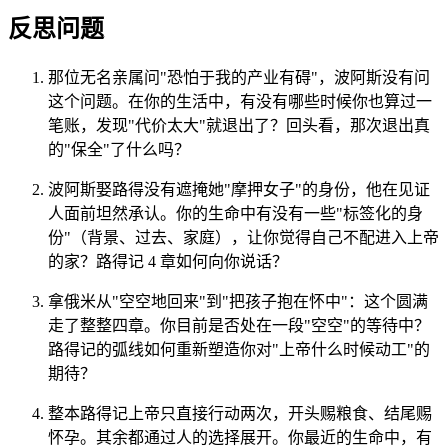
反思问题
那位无名亲属问"恐怕于我的产业有碍"，波阿斯没有问
这个问题。在你的生活中，有没有哪些时候你也算过一
笔账，发现"代价太大"就退出了？回头看，那次退出真
的"保全"了什么吗？
波阿斯娶路得没有遮掩她"摩押女子"的身份，他在见证
人面前坦然承认。你的生命中有没有一些"标签化的身
份"（背景、过去、家庭），让你觉得自己不配进入上帝
的家？路得记 4 章如何向你说话？
拿俄米从"空空地回来"到"把孩子抱在怀中"：这个圆满
走了整整四章。你目前是否处在一段"空空"的等待中？
路得记的弧线如何重新塑造你对"上帝什么时候动工"的
期待？
整本路得记上帝只直接行动两次，开头赐粮食、结尾赐
怀孕。其余都通过人的选择展开。你最近的生命中，有