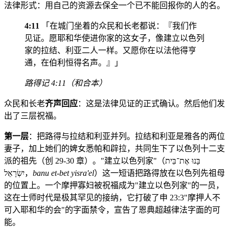
法律形式：用自己的资源去保全一个已不能回报你的人的名。
4:11
「在城门坐着的众民和长老都说：『我们作
见证。愿耶和华使进你家的这女子，像建立以色列
家的拉结、利亚二人一样。又愿你在以法他得亨
通，在伯利恒得名声。』」
路得记 4:11（和合本）
众民和长老
齐声回应
：这是法律见证的正式确认。然后他们发
出了三层祝福。
第一层
：把路得与拉结和利亚并列。拉结和利亚是雅各的两位
妻子，加上她们的婢女悉帕和辟拉，共同生下了以色列十二支
派的祖先（创 29-30 章）。"建立以色列家"（בָּנוּ אֶת־בֵּית
יִשְׂרָאֵל，
banu et-bet yisra'el
）这一短语把路得放在以色列先祖母
的位置上。一个摩押寡妇被祝福成为"建立以色列家"的一员，
这在士师时代是极其罕见的接纳，它打破了申 23:3"摩押人不
可入耶和华的会"的字面禁令，宣告了恩典超越律法字面的可
能。