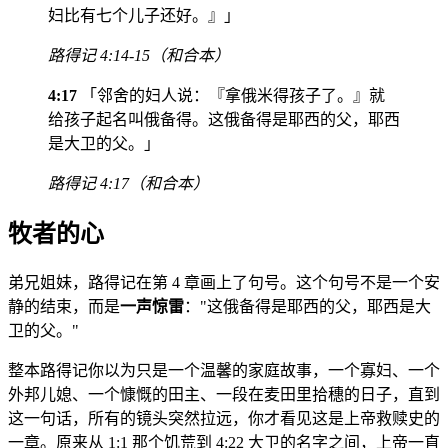
妇比有七个儿子还好。』」
路得记 4:14-15（和合本）
4:17
「邻舍的妇人说：『拿俄米得孩子了。』就
给孩子起名叫俄备得。这俄备得是耶西的父，耶西
是大卫的父。」
路得记 4:17（和合本）
牧者的心
弟兄姐妹，路得记在第 4 章画上了句号。这个句号不是一个安
静的结束，而是
一声惊雷
："这俄备得是耶西的父，耶西是大
卫的父。"
整本路得记你以为只是一个温馨的家庭故事，一个寡妇、一个
外邦儿媳、一个慷慨的田主、一段在麦田里拾穗的日子，直到
这一句话，所有的镜头突然拉远，你才看见这是上帝救赎史的
一章。原来从 1:1 那个饥荒到 4:22 大卫的名字之间，上帝一直