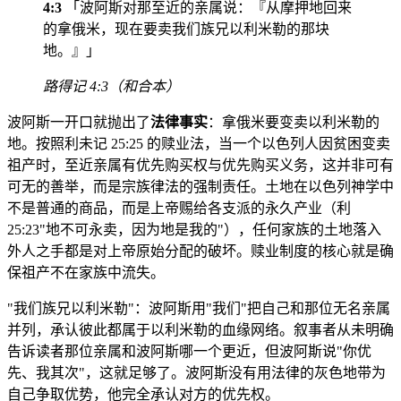
4:3
「波阿斯对那至近的亲属说：『从摩押地回来
的拿俄米，现在要卖我们族兄以利米勒的那块
地。』」
路得记 4:3（和合本）
波阿斯一开口就抛出了
法律事实
：拿俄米要变卖以利米勒的
地。按照利未记 25:25 的赎业法，当一个以色列人因贫困变卖
祖产时，至近亲属有优先购买权与优先购买义务，这并非可有
可无的善举，而是宗族律法的强制责任。土地在以色列神学中
不是普通的商品，而是上帝赐给各支派的永久产业（利
25:23"地不可永卖，因为地是我的"），任何家族的土地落入
外人之手都是对上帝原始分配的破坏。赎业制度的核心就是确
保祖产不在家族中流失。
"我们族兄以利米勒"：波阿斯用"我们"把自己和那位无名亲属
并列，承认彼此都属于以利米勒的血缘网络。叙事者从未明确
告诉读者那位亲属和波阿斯哪一个更近，但波阿斯说"你优
先、我其次"，这就足够了。波阿斯没有用法律的灰色地带为
自己争取优势，他完全承认对方的优先权。