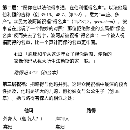
第二层
："愿你在以法他得亨通，在伯利恒得名声"。以法他是
伯利恒的古称（创 35:19、48:7、弥 5:2），意为"丰盛、多
产"。众民为波阿斯祝福"得名声"（קְרָא־שֵׁם，
qera-shem
），叙
事者在此玩了一个微妙的对照：那位拒绝赎业的亲属想"保全
名声"反而失去了名字，波阿斯被祝福"得名声"：一个被人祝
福而得的名声，比一个算计而保的名声更牢固。
4:12
「愿耶和华从这少年女子赐你后裔，使你的
家像他玛从犹大所生法勒斯的家一般。」
路得记 4:12（和合本）
第三层祝福
：把路得与他玛并列。这是众民祝福中最深的预言
性提及，他玛是犹大的儿媳，假扮妓女与公公生子（创 38
章）。她与路得有惊人的相似之处：
他玛
路得
外邦人（迦南人？）
摩押人
寡妇
寡妇