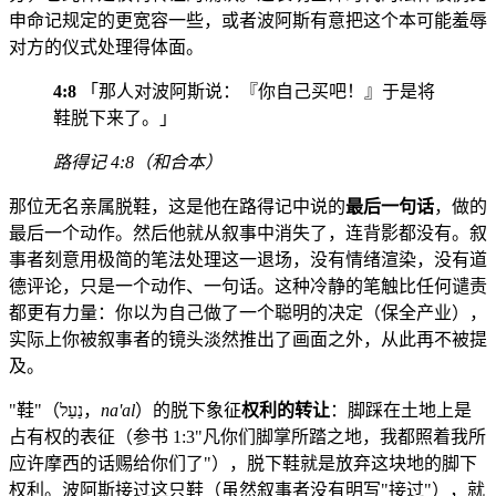
申命记规定的更宽容一些，或者波阿斯有意把这个本可能羞辱
对方的仪式处理得体面。
4:8
「那人对波阿斯说：『你自己买吧！』于是将
鞋脱下来了。」
路得记 4:8（和合本）
那位无名亲属脱鞋，这是他在路得记中说的
最后一句话
，做的
最后一个动作。然后他就从叙事中消失了，连背影都没有。叙
事者刻意用极简的笔法处理这一退场，没有情绪渲染，没有道
德评论，只是一个动作、一句话。这种冷静的笔触比任何谴责
都更有力量：你以为自己做了一个聪明的决定（保全产业），
实际上你被叙事者的镜头淡然推出了画面之外，从此再不被提
及。
"鞋"（נַעַל，
na'al
）的脱下象征
权利的转让
：脚踩在土地上是
占有权的表征（参书 1:3"凡你们脚掌所踏之地，我都照着我所
应许摩西的话赐给你们了"），脱下鞋就是放弃这块地的脚下
权利。波阿斯接过这只鞋（虽然叙事者没有明写"接过"），就