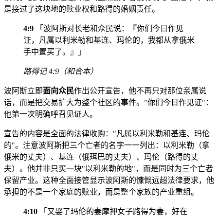
是接过了这块地的赎业权和路得的婚姻责任。
4:9
「波阿斯对长老和众民说：『你们今日作见
证，凡属以利米勒和基连、玛伦的，我都从拿俄米
手中置买了。』」
路得记 4:9（和合本）
波阿斯立即
面向众民
作出公开宣告，他不再只对那位亲属说
话，而是把交易扩大为整个社区的事件。"你们今日作见证"：
他第一次明确呼召见证人。
宣告的内容是全面的法律收购："凡属以利米勒和基连、玛伦
的"。注意波阿斯把三个亡者的名字一一列出：以利米勒（拿
俄米的丈夫）、基连（俄珥巴的丈夫）、玛伦（路得的丈
夫）。他并非只买一块"以利米勒的地"，而是同时为三个亡者
保留产业。这种全面接管显示波阿斯的慷慨远超法律要求，他
承担的不是一个家庭的赎业，而是整个家族的产业重组。
4:10
「又娶了玛伦的妻摩押女子路得为妻，好在