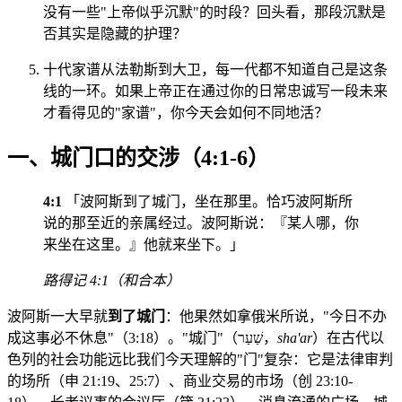
没有一些"上帝似乎沉默"的时段？回头看，那段沉默是
否其实是隐藏的护理？
十代家谱从法勒斯到大卫，每一代都不知道自己是这条
线的一环。如果上帝正在通过你的日常忠诚写一段未来
才看得见的"家谱"，你今天会如何不同地活？
一、城门口的交涉（4:1-6）
4:1
「波阿斯到了城门，坐在那里。恰巧波阿斯所
说的那至近的亲属经过。波阿斯说：『某人哪，你
来坐在这里。』他就来坐下。」
路得记 4:1（和合本）
波阿斯一大早就
到了城门
：他果然如拿俄米所说，"今日不办
成这事必不休息"（3:18）。"城门"（שַׁעַר，
sha'ar
）在古代以
色列的社会功能远比我们今天理解的"门"复杂：它是法律审判
的场所（申 21:19、25:7）、商业交易的市场（创 23:10-