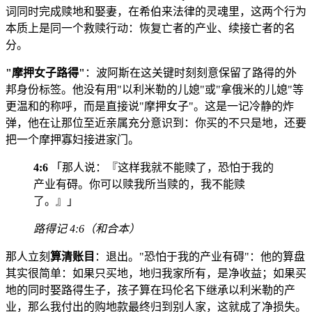
词同时完成赎地和娶妻，在希伯来法律的灵魂里，这两个行为
本质上是同一个救赎行动：恢复亡者的产业、续接亡者的名
分。
"摩押女子路得"
：波阿斯在这关键时刻刻意保留了路得的外
邦身份标签。他没有用"以利米勒的儿媳"或"拿俄米的儿媳"等
更温和的称呼，而是直接说"摩押女子"。这是一记冷静的炸
弹，他在让那位至近亲属充分意识到：你买的不只是地，还要
把一个摩押寡妇接进家门。
4:6
「那人说：『这样我就不能赎了，恐怕于我的
产业有碍。你可以赎我所当赎的，我不能赎
了。』」
路得记 4:6（和合本）
那人立刻
算清账目
：退出。"恐怕于我的产业有碍"：他的算盘
其实很简单：如果只买地，地归我家所有，是净收益；如果买
地的同时娶路得生子，孩子算在玛伦名下继承以利米勒的产
业，那么我付出的购地款最终归到别人家，这就成了净损失。