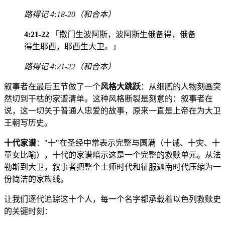
路得记 4:18-20（和合本）
4:21-22
「撒门生波阿斯，波阿斯生俄备得，俄备
得生耶西，耶西生大卫。」
路得记 4:21-22（和合本）
叙事者在最后五节做了一个
风格大跳跃
：从细腻的人物刻画突
然切到干枯的家谱清单。这种风格断裂是刻意的：叙事者在
说，这一切关于普通人忠爱的故事，原来一直是上帝在为大卫
王朝写历史。
十代家谱
："十"在圣经中常表示完整与圆满（十诫、十灾、十
童女比喻），十代的家谱暗示这是一个完整的救赎单元。从法
勒斯到大卫，叙事者把整个士师时代和征服迦南时代压缩为一
份简洁的家族线。
让我们逐代追踪这十个人，每一个名字都承载着以色列救赎史
的关键时刻：