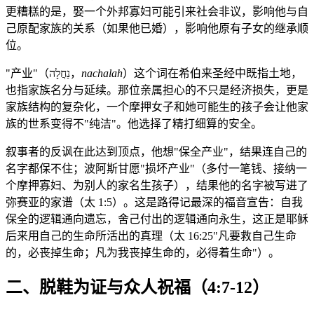
更糟糕的是，娶一个外邦寡妇可能引来社会非议，影响他与自
己原配家族的关系（如果他已婚），影响他原有子女的继承顺
位。
"产业"（נַחֲלָה，
nachalah
）这个词在希伯来圣经中既指土地，
也指家族名分与延续。那位亲属担心的不只是经济损失，更是
家族结构的复杂化，一个摩押女子和她可能生的孩子会让他家
族的世系变得不"纯洁"。他选择了精打细算的安全。
叙事者的反讽在此达到顶点，他想"保全产业"，结果连自己的
名字都保不住；波阿斯甘愿"损坏产业"（多付一笔钱、接纳一
个摩押寡妇、为别人的家名生孩子），结果他的名字被写进了
弥赛亚的家谱（太 1:5）。这是路得记最深的福音宣告：自我
保全的逻辑通向遗忘，舍己付出的逻辑通向永生，这正是耶稣
后来用自己的生命所活出的真理（太 16:25"凡要救自己生命
的，必丧掉生命；凡为我丧掉生命的，必得着生命"）。
二、脱鞋为证与众人祝福（4:7-12）