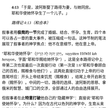
4:13
「于是，波阿斯娶了路得为妻，与她同房。
耶和华使她怀孕生了一个儿子。」
路得记 4:13（和合本）
叙事者用
极简的一节
完成了婚姻、结合、怀孕、生育，四个本
可以各占一章的重大事件，被压缩成一句话。这种节制的笔法
展现了叙事者的神学焦点：他不在意细节，他在意上帝。
"耶和华使她怀孕"（וַיִּתֵּן יְהוָה לָהּ הֵרָיוֹן，
vayyitten YHWH lah
herayon
，字面"耶和华赐给她怀孕"），这是全本路得记中上
帝第二次也是最后一次直接行动（第一次是 1:6"耶和华眷顾自
己的百姓，赐粮食与他们"）。这两处直接归功于上帝的行动
首尾呼应：开头上帝结束饥荒（赐粮食），结尾上帝开启新生
命（赐怀孕）。中间的一切，路得的选择、波阿斯的恩慈、拿
俄米的智慧、城门口的交涉，全部通过人的自由选择展开。
但叙事者在此
特意打破
他自己的"隐藏神学"：直接说"耶和华
使她怀孕"。为什么？因为在古代以色列的神学中，生育从来