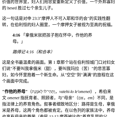
价值的世界里，妇人们用忠爱重新定义了价值，一个外邦寡妇
的 hesed 胜过七个亲生儿子。
这一句话是对申 23:3"摩押人不可入耶和华的会"的实践性翻
转，在伯利恒的妇人圈里，一个摩押女子被视为至高的祝福。
4:16
「拿俄米就把孩子抱在怀中，作他的养
母。」
路得记 4:16（和合本）
这是全书最温柔的画面。第 1 章那个站在伯利恒城门口对妇女
们说"不要叫我拿俄米（甜），要叫我玛拉（苦）"的悲苦寡
妇，如今怀里抱着一个新生命。从"空空"到"满满"的旅程在这
个画面中完成。
"作他的养母"
（וַתְּהִי־לוֹ לְאֹמֶנֶת，
vatehi-lo le'omenet
），希伯来
文
omenet
指抚育者、照顾者，与"母亲"（אֵם，
em
）不同，是
指法律上的养育角色。叙事者细致地区分：路得是生母，拿俄
米是养母，这两个角色都被肯定。在以色列的家族法中，养母
也享有母亲的尊荣（参民 11:12 摩西被比作"养育乳婴的父