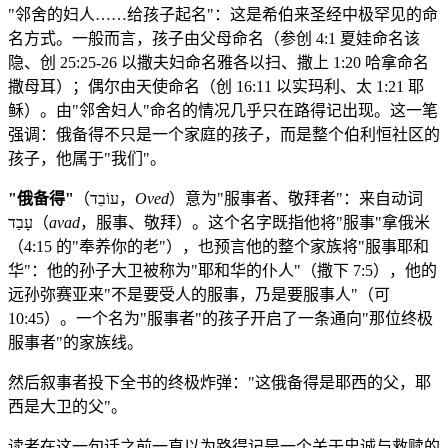
"邻舍的妇人……给孩子起名"：这是希伯来圣经中极罕见的命
名方式。一般而言，孩子由父母命名（参创 4:1 夏娃命名该
隐、创 25:25-26 以撒夫妇命名雅各以扫、撒上 1:20 哈拿命名
撒母耳）；偶尔由天使命名（创 16:11 以实玛利、太 1:21 耶
稣）。由"邻舍妇人"命名的情况几乎只在路得记出现。这一笔
强调：俄备得不只是一个家庭的孩子，而是整个伯利恒社区的
孩子，他属于"我们"。
"俄备得"
（עוֹבֵד，
Oved
）意为"服事者、敬拜者"：来自动词
עָבַד（
avad
，服事、敬拜）。这个名字既指他将"服事"拿俄米
（4:15 的"奉养你的老"），也预言他的整个家族将"服事耶和
华"：他的孙子大卫被称为"耶和华的仆人"（撒下 7:5），他的
远孙弥赛亚来"不是要受人的服事，乃是要服事人"（可
10:45）。一个名为"服事者"的孩子开启了一条通向"那位终极
服事者"的家族线。
然后叙事者投下全书的终极炸弹："这俄备得是耶西的父，耶
西是大卫的父"。
读者在这一句话之前一直以为路得记是一个关于忠诚与救赎的