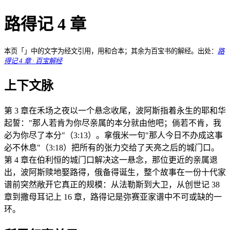
路得记 4 章
本页「」中的文字为经文引用，用和合本；其余为百宝书的解经。出处：
路
得记 4 章 · 百宝解经
上下文脉
第 3 章在禾场之夜以一个悬念收尾，波阿斯指着永生的耶和华
起誓："那人若肯为你尽亲属的本分就由他吧；倘若不肯，我
必为你尽了本分"（3:13）。拿俄米一句"那人今日不办成这事
必不休息"（3:18）把所有的张力交给了天亮之后的城门口。
第 4 章在伯利恒的城门口解决这一悬念，那位更近的亲属退
出，波阿斯赎地娶路得，俄备得诞生，整个故事在一份十代家
谱前突然敞开它真正的规模：从法勒斯到大卫，从创世记 38
章到撒母耳记上 16 章，路得记是弥赛亚家谱中不可或缺的一
环。