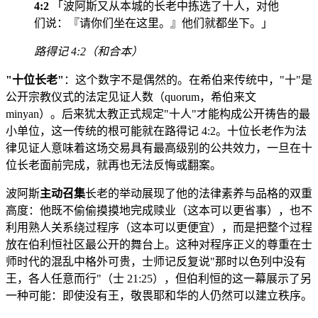
4:2
「波阿斯又从本城的长老中拣选了十人，对他
们说：『请你们坐在这里。』他们就都坐下。」
路得记 4:2（和合本）
"十位长老"
：这个数字不是偶然的。在希伯来传统中，"十"是
公开宗教仪式的法定见证人数（quorum，希伯来文
minyan）。后来犹太教正式规定"十人"才能构成公开祷告的最
小单位，这一传统的根可能就在路得记 4:2。十位长老作为法
律见证人意味着这场交易具有最高级别的公共效力，一旦在十
位长老面前完成，就再也无法反悔或翻案。
波阿斯
主动召集
长老的举动展现了他的法律素养与品格的双重
高度：他既不偷偷摸摸地完成赎业（这本可以更省事），也不
利用熟人关系绕过程序（这本可以更便宜），而是把整个过程
放在伯利恒社区最公开的舞台上。这种对程序正义的尊重在士
师时代的混乱中格外可贵，士师记反复说"那时以色列中没有
王，各人任意而行"（士 21:25），但伯利恒的这一幕展示了另
一种可能：即使没有王，敬畏耶和华的人仍然可以建立秩序。