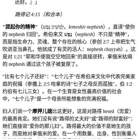
还好。』」
路得记 4:15（和合本）
"提起你的精神"
（לְמֵשִׁיב נֶפֶשׁ，
lemeshiv nephesh
），直译"使你
的 nephesh 归回"。希伯来文
נֶפֶשׁ
（
nephesh
）不只是"精神"，
而是指生命力、灵魂、整个存在的核心（参创 2:7 上帝把生气
吹进亚当鼻孔，他就成了有灵的活人：nephesh chayyah）。这
是对 1:21 "耶和华使我空空地回来"的直接逆转，拿俄米枯竭
的 nephesh 通过这个孩子被复原了。
"比有七个儿子还好"："七个儿子"在希伯来文化中代表完美家
庭的祝福（参撒上 2:5 哈拿的诗"七子之母反而孤独"，伯 1:2
约伯有七儿三女）。在一个生育是女性最高价值的社会
中，"七个儿子"是一个母亲所能想象的完满祝福。
妇人们说一个
摩押儿媳
比这更好，这是对路得 hesed（忠爱）
的最高肯定。她们没有说"路得的丈夫好"或"路得的财富好"：
她们直接说"爱你的那儿妇"。路得最大的价值不是她生的孩
子，而是她对拿俄米的爱。在一个用数量、出身、性别衡量人