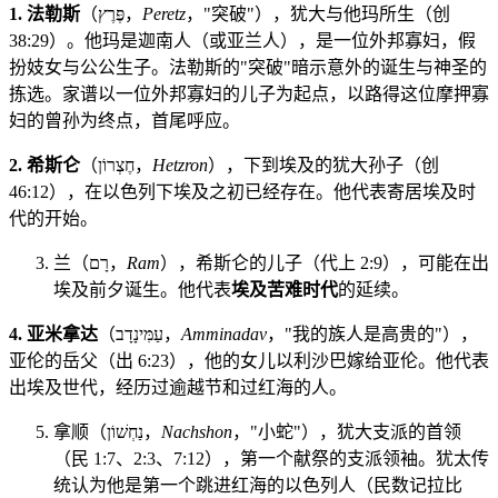
1. 法勒斯
（פֶּרֶץ，
Peretz
，"突破"），犹大与他玛所生（创
38:29）。他玛是迦南人（或亚兰人），是一位外邦寡妇，假
扮妓女与公公生子。法勒斯的"突破"暗示意外的诞生与神圣的
拣选。家谱以一位外邦寡妇的儿子为起点，以路得这位摩押寡
妇的曾孙为终点，首尾呼应。
2. 希斯仑
（חֶצְרוֹן，
Hetzron
），下到埃及的犹大孙子（创
46:12），在以色列下埃及之初已经存在。他代表寄居埃及时
代的开始。
兰（רָם，
Ram
），希斯仑的儿子（代上 2:9），可能在出
埃及前夕诞生。他代表
埃及苦难时代
的延续。
4. 亚米拿达
（עַמִּינָדָב，
Amminadav
，"我的族人是高贵的"），
亚伦的岳父（出 6:23），他的女儿以利沙巴嫁给亚伦。他代表
出埃及世代，经历过逾越节和过红海的人。
拿顺（נַחְשׁוֹן，
Nachshon
，"小蛇"），犹大支派的首领
（民 1:7、2:3、7:12），第一个献祭的支派领袖。犹太传
统认为他是第一个跳进红海的以色列人（民数记拉比