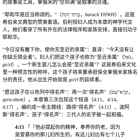
的故事是工具，拿俄米的"空到满"是叙事的灵魂。
"耶和华是应当称颂的。"（בָּרוּךְ יְהוָה，
baruch YHWH
），这是
希伯来文典型的赞美套语。伯利恒妇人成为本章的神学代言
人，她们看穿了所有外在的法律程序和家族安排，直接归功于
耶和华。
"今日没有撇下你，使你无至近的亲属"：直译："今天没有让
你缺乏赎业者"。妇人们把这个孩子也称为"至近亲属"（גֹּאֵל，
go'el
），一个新生婴儿怎么会是"至近亲属"？这是希伯来文化
里一种预言性的称呼，这个孩子将来要承担保全拿俄米家族名
分的责任，他从出生开始就是
go'el
的延续者。
"愿这孩子在以色列中得名声"：再一次"得名声"（קְרָא־שֵׁם，
qera-shem
）。本章第三次出现这个短语（4:11、4:14、
4:17），编织成一条主题线：路得"得名声"（4:11）、波阿
斯"得名声"、孩子"得名声"：三代人的名字被一起祝福。
4:15
「『他必提起你的精神，奉养你的老，因为
是爱慕你的那儿妇所生的，有这儿妇比有七个儿子