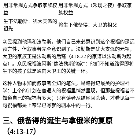
用非常规方式争取家族权
用非常规方式（禾场之夜）争取家
益
族权益
生下法勒斯：犹大支派的
将生下俄备得：大卫的祖父
祖先
众民提到他玛和法勒斯，他们自己未必意识到这个祝福的深远
预言性，但叙事者完全意识到了。法勒斯是犹大支派的元祖，
大卫的家族正是法勒斯的后裔（4:18-22 的家谱以法勒斯为起
点）。众民祝福波阿斯"像法勒斯的家"：他们不知道路得即将
生下的孩子就是通向大卫王的关键一环。
这种人物未知而叙事者全知的笔法，是路得记最美的护理神
学：上帝的计划在普通人的祝福里悄然显现，但那些祝福者不
知道自己的祝福有多大；只有读者从结尾回头读，才看见每一
句祝福都是上帝早已写就的剧本中的一行。
三、俄备得的诞生与拿俄米的复原
（4:13-17）