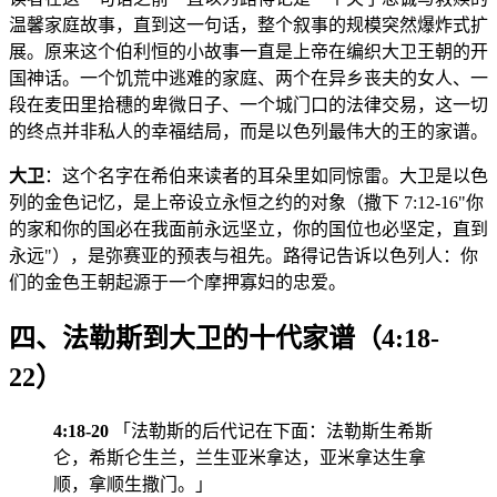
温馨家庭故事，直到这一句话，整个叙事的规模突然爆炸式扩
展。原来这个伯利恒的小故事一直是上帝在编织大卫王朝的开
国神话。一个饥荒中逃难的家庭、两个在异乡丧夫的女人、一
段在麦田里拾穗的卑微日子、一个城门口的法律交易，这一切
的终点并非私人的幸福结局，而是以色列最伟大的王的家谱。
大卫
：这个名字在希伯来读者的耳朵里如同惊雷。大卫是以色
列的金色记忆，是上帝设立永恒之约的对象（撒下 7:12-16"你
的家和你的国必在我面前永远坚立，你的国位也必坚定，直到
永远"），是弥赛亚的预表与祖先。路得记告诉以色列人：你
们的金色王朝起源于一个摩押寡妇的忠爱。
四、法勒斯到大卫的十代家谱（4:18-
22）
4:18-20
「法勒斯的后代记在下面：法勒斯生希斯
仑，希斯仑生兰，兰生亚米拿达，亚米拿达生拿
顺，拿顺生撒门。」