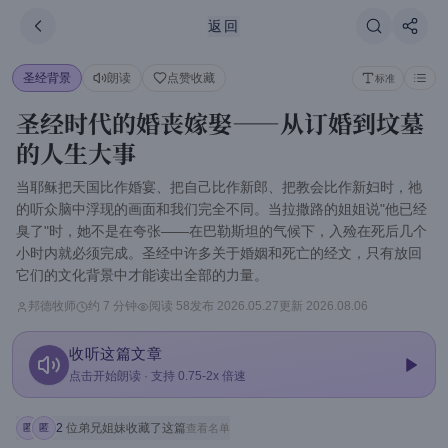
跳到主要内容
刷新
返回
圣经背景
朗读
点赞收藏
标准
圣经时代的婚丧嫁娶——从订婚到坟墓
的人生大事
当耶稣把天国比作婚宴、把自己比作新郎、把教会比作新妇时，祂
的听众脑中浮现的画面和我们完全不同。当拉撒路的姐姐说"他已经
臭了"时，她不是在夸张——在巴勒斯坦的气候下，入殓在死后几个
小时内就必须完成。圣经中许多关于婚姻和死亡的经文，只有放回
它们的文化背景中才能读出全部的力量。
邦德牧师
约 7 分钟
阅读
58
发布
2026.05.27
更新
2026.08.06
收听这篇文章
点击开始朗读 · 支持 0.75-2x 倍速
2
位弟兄姐妹收藏了这篇
查看名单
匿
匿