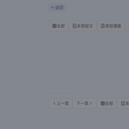
跳到主要內容
刷新
返回
全部
本章經文
查經講義
上一章
下一章
全部