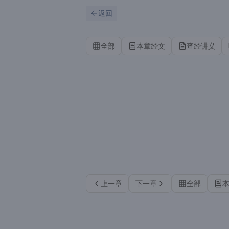
跳到主要内容
刷新
返回
全部
本章经文
查经讲义
上一章
下一章
全部