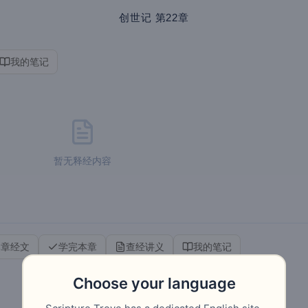
创世记
第22章
我的笔记
暂无释经内容
本章经文
学完本章
查经讲义
我的笔记
Choose your language