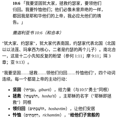
10:6
「我要坚固犹大家，拯救约瑟家，要领他们
归回。我要怜恤他们；他们必像未曾弃绝的一样，
都因我是耶和华他们的上帝，我必应允他们的祷
告。」
撒迦利亚书 10:6（和合本）
"犹大家、约瑟家"，犹大家代表南国，约瑟家代表北国（北国
以以法莲、玛拿西为核心，二者是约瑟的两个儿子）。南北合
一，这是十二小先知反复的盼望（参何 1:11；摩 9:11；珥 3
章；亚 9:13）。
"我要坚固……拯救……领他们归回……怜恤他们"，四个动词
连续。每一个都是上帝的主动行动：
坚固
（
גִּבַּרְתִּי
，
gibarti
），给力量（与10:5"勇士"同根）
拯救
（
הוֹשַׁעְתִּי
，
hosha'ti
），主耶稣的名字（"耶稣即拯
救"）同根
领归回
（
הוֹשַׁבְתִּים
，
hoshavtim
），让他们安居
怜恤
（
רִחַמְתִּים
，
richamtim
），"
给他们子宫般的