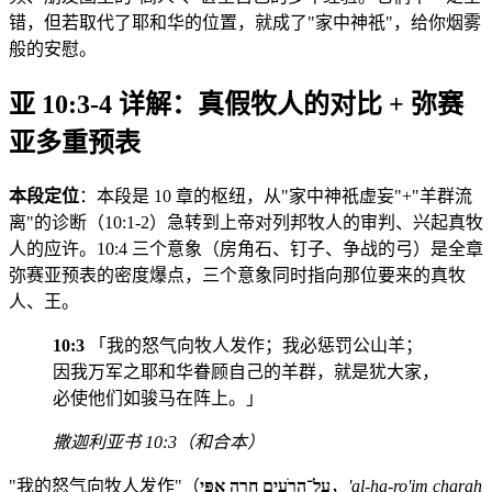
错，但若取代了耶和华的位置，就成了"家中神祇"，给你烟雾
般的安慰。
亚 10:3-4 详解：真假牧人的对比 + 弥赛
亚多重预表
本段定位
：本段是 10 章的枢纽，从"家中神祇虚妄"+"羊群流
离"的诊断（10:1-2）急转到上帝对列邦牧人的审判、兴起真牧
人的应许。10:4 三个意象（房角石、钉子、争战的弓）是全章
弥赛亚预表的密度爆点，三个意象同时指向那位要来的真牧
人、王。
10:3
「我的怒气向牧人发作；我必惩罚公山羊；
因我万军之耶和华眷顾自己的羊群，就是犹大家，
必使他们如骏马在阵上。」
撒迦利亚书 10:3（和合本）
"我的怒气向牧人发作"（
עַל־הָרֹעִים חָרָה אַפִּי
，
'al-ha-ro'im charah