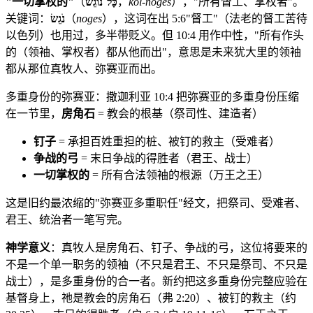
"一切掌权的"
（
כָּל־נוֹגֵשׂ
，
kol-noges
），"所有督工、掌权者"。
关键词：
נֹגֵשׂ
（
noges
），这词在出 5:6"督工"（法老的督工苦待
以色列）也用过，多半带贬义。但 10:4 用作中性，"所有作头
的（领袖、掌权者）都从他而出"，意思是未来犹大里的领袖
都从那位真牧人、弥赛亚而出。
多重身份的弥赛亚：撒迦利亚 10:4 把弥赛亚的多重身份压缩
在一节里，
房角石
= 教会的根基（祭司性、建造者）
钉子
= 承担百姓重担的桩、被钉的救主（受难者）
争战的弓
= 末日争战的得胜者（君王、战士）
一切掌权的
= 所有合法领袖的根源（万王之王）
这是旧约最浓缩的"弥赛亚多重职任"经文，把祭司、受难者、
君王、统治者一笔写完。
神学意义
：真牧人是房角石、钉子、争战的弓，这位将要来的
不是一个单一职务的领袖（不只是君王、不只是祭司、不只是
战士），是多重身份的合一者。新约把这多重身份完整应验在
基督身上，祂是教会的房角石（弗 2:20）、被钉的救主（约