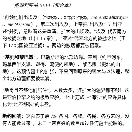
撒迦利亚书 10:10（和合本）
"再领他们出埃及"（מֵאֶרֶץ מִצְרַיִם … מֵאַשּׁוּר，
me-'eretz Mitzrayim
… me-'Ashshur
），第二次出埃及。上帝把"出埃及"与"出亚
述"并列，意味着这是重演、扩大的出埃及。"埃及"代表南方
的被掳之地（出 1-15 章），"亚述"代表北方的被掳之地（王
下 17 北国被亚述掳）。两边的散居都要被招聚。
"基列和黎巴嫩"
，巴勒斯坦的北部边缘。基列（约旦河东，
玛拿西半支派、迦得、流便的领地）、黎巴嫩（更北的山
地）。这预告疆土的扩张，不只回到原来的犹大与以法莲，整
个北方边疆都要被填满。
"地尚且不够他们居住"，人数太多，连扩大的疆界都不够！这
是亚伯拉罕之约的极致应验，"地上万族"+"海沙"的应许具体
化为"地不够装"的丰盈。
新约回响
：这预表了启 7:9"各国、各族、各民、各方来的，没
有人能数过来"，末日上帝百姓的数目超过任何疆土能装的。