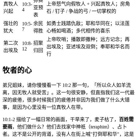
弥赛
真牧人
上帝怒气向假牧人 + 兴起真牧人；房角
10:3-
亚预
4
兴起
石 / 钉子 / 争战的弓 / 一切掌权的
表
强壮的
余民
如勇士践踏仇敌；耶和华同在；以法莲
10:5-
7
犹大
得胜
心畅如喝酒；多代相传的喜乐
上帝吹哨；播散即撒种；远方记念；再
第二次
招聚
10:8-
出埃及；亚述埃及双倒；奉耶和华名而
12
出埃及
归回
行
牧者的心
弟兄姐妹，请你慢慢看一下 10:2 那一句，「所以众人如羊流
离，因无牧人就受苦」。这一句很安静，但直指我们这一代最
深的疲倦，很多时候我们的疲倦并非因为我们做了什么大错
事，是因为心里没有一位真牧人在带。
10:1-2 描绘了一幅日常的画面，干旱来了，麦子枯了，
百姓需
要雨
，他们做什么？他们去找家中神祇（teraphim）、占卜
者。这不是公开的背道，没有人在街上喊"打倒耶和华"，这是