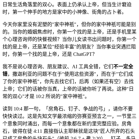
日常生活角落里的双心。表面上仍承认上帝，但当生计窘迫
时，第一个伸手的地方是家中的小神像、街角的占卜者。
今天你家里没有泥塑的"家中神祇"，但你的家中神祇可能是别
的。当你的婚姻焦虑时，你第一个找的是上帝，还是手机里某
个心理咨询师的快餐视频？当你儿女读书出问题时，你第一个
找的是上帝，还是某位"经验丰富"的朋友？当你事业突遇拦阻
时，你第一个找的是上帝，还是 ChatGPT？
我不是说心理咨询、朋友建议、AI 工具全错，它们
不一定全
错
，撒迦利亚的问题不在于"使用这些资源"，而在于"它们成
了你的家中神祇"，你先去找它们，后再（如果还有空）去找
上帝；它们的话被你当真，上帝的话被你听了再说。这种"日
常的双心"才是 10:2 所说的"家中神祇"。
读到 10:4 那一句，「房角石、钉子、争战的弓」，请你不要
快快读过。这是先知文学最浓缩的弥赛亚预言之一，一节里三
个意象同时涌出，而每一个意象都在新约里完整应验。房角
石，彼得在徒 4:11 直接指认主耶稣就是这块"匠人所弃的石头
已成了房角的头块石头"（彼前 2:6-7 + 弗 2:20）。钉子，多马