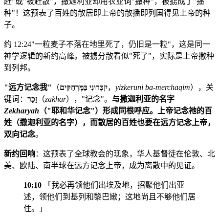
赶"或"被赶散"，撒迦利亚却用农业词"撒种"，被掳成了"播
种"！这预表了百姓的散居即上帝的散播即列国得见上帝的种
子。
约 12:24"一粒麦子不落在地里死了，仍旧是一粒"，这是同一
神学逻辑的新约高峰。被掳分散看似"死了"，实际是上帝撒种
到列邦。
"远方记念我"
（
יִזְכְּרוּנִי בַּמֶּרְחַקִּים
，
yizkeruni ba-merchaqim
），关
键词：
זָכַר
（
zakhar
），"记念"。
与撒迦利亚的名字
Zekharyah
（"耶和华记念"）形成同根呼应。上帝记念祂的百
姓（撒迦利亚的名字），而散居的百姓也要在远方记念上帝，
双向记念
。
新约回响
：这预表了全球教会的现象，华人基督徒在伦敦、北
美、欧陆、南半球在远方记念上帝，成为离散中的见证。
10:10
「我必再领他们出埃及地，招聚他们出亚
述，领他们到基列和黎巴嫩；这地尚且不够他们居
住。」