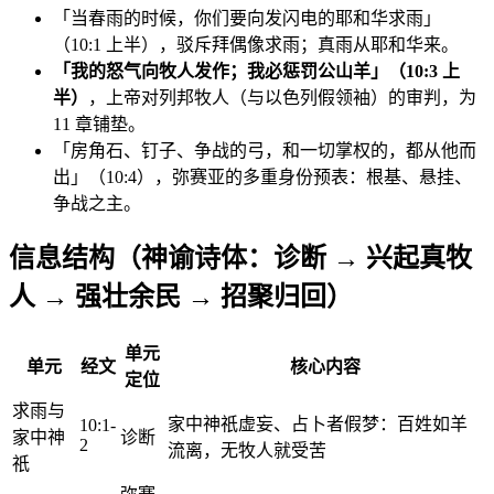
「当春雨的时候，你们要向发闪电的耶和华求雨」
（10:1 上半），驳斥拜偶像求雨；真雨从耶和华来。
「我的怒气向牧人发作；我必惩罚公山羊」（10:3 上
半）
，上帝对列邦牧人（与以色列假领袖）的审判，为
11 章铺垫。
「房角石、钉子、争战的弓，和一切掌权的，都从他而
出」（10:4），弥赛亚的多重身份预表：根基、悬挂、
争战之主。
信息结构（神谕诗体：诊断 → 兴起真牧
人 → 强壮余民 → 招聚归回）
单元
单元
经文
核心内容
定位
求雨与
家中神祇虚妄、占卜者假梦：百姓如羊
10:1-
家中神
诊断
2
流离，无牧人就受苦
祇