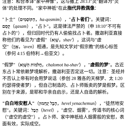
注意：和合本译"家中神像"，这与撒上 28:13"灵"翻译为"灵
体"的处理不同。"家中神祇"在此
指代异教偶像
：
"卜士"（
הַקּוֹסְמִים
，
ha-qosmim
），"
占卜者们
"。关键词：
קָסַם
（
qasam
），"占卜"。这是律法严禁的（申 18:10"不可有
占卜的"），但归回时代仍有人偷偷找占卜者。撒迦利亚直接
称他们的看见为"虚假"（
שָׁוְא
，
shav'
），这词与"虚
空"（
אָוֶן
，
'aven
）相通，是先知文学对"假宗教"的核心标签
（参何 4:15 伯特利→伯亚文）。
"假梦"（
חֲלֹמוֹת הַשָּׁוְא
，
chalomot ha-shav'
），"
虚假的梦
"。古近
东占卜常依赖梦境解析，撒迦利亚否定这一切。注意：圣经并
不否认上帝有时会用梦说话（参创 28 雅各的天梯梦、太 1:20
约瑟得使者梦），但自己制造的、占卜师贩卖的梦是假梦。区
别在于来源，是耶和华亲自启示，还是人自造的解析。
"白白地安慰人"
（
הֶבֶל יְנַחֵמוּן
，
hevel yenachemun
），"徒然地安
慰"。关键词：
הֶבֶל
（
hevel
），"虚空、烟雾"，传道书的核心词
（"虚空的虚空"）。占卜师、家中神祇给人烟雾般的安慰，表
面有效，实际成空。