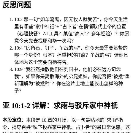
反思问题
10:2 那一句"如羊流离，因无牧人就受苦"，你今天生活
里有哪些"家中神祇"+ "占卜者"在悄悄取代上帝的位置
（心理快餐？AI 工具？某位"高人"？多年经验）？你愿
意今天先去找耶和华一次吗？
10:4 "房角石、钉子、争战的弓"，你今天最需要基督的
哪一个身份？根基？担重担的钉痕？争战的弓？请你具
体地为这个需要向祂祷告。
10:9 "我虽然播散他们在列国中，他们必在远方记念
我"，如果你是离散海外的弟兄姐妹，你能否把"被撒"重
新理解为"被撒种"？你在这片土地上能长出怎样的种
子？
亚 10:1-2 详解：求雨与驳斥家中神祇
本段定位
：本段是 10 章的开场，以一句最贴地的"求雨"指
令，揭穿百姓"私下投靠家中神祇、占卜者"的最日常诱惑。这