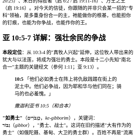
20:25）、末日的得胜者（启 6:2 / 启 19:11-16）、万王之王
（启 19:16）。对今天的信徒，你跟随的并非只会某一招的"专
科"领袖，是多重身份合一的主，祂能做你的根基，也能担你
的钉痕，也能为你争战，也能作你的王。
亚 10:5-7 详解：强壮余民的争战
本段定位
：从 10:3-4 的"真牧人兴起"延伸，这位牧人带出来的
犹大与以法莲，将成为强壮的勇士。本段是十二小先知"南北
合一"主题的关键经文（参何 1:11；亚 9:13）。
10:5
「他们必如勇士在阵上将仇敌践踏在街上的
泥土中。他们必争战，因为耶和华与他们同在；骑
马的也必羞愧。」
撒迦利亚书 10:5（和合本）
"如勇士"
（
כְגִבֹּרִים
，
ke-gibborim
），关键词：
גִבּוֹר
（
gibbor
），"勇士、战士"。这词在旧约描述"大有作为的
勇士"（如俄陀聂、基甸、大卫的勇士群）。百姓不再是"流离