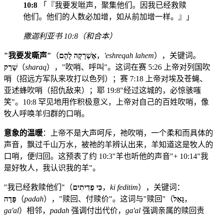
10:8
「『我要发咝声，聚集他们。因我已经救赎
他们。他们的人数必加增，如从前加增一样。』」
撒迦利亚书 10:8（和合本）
"我要发嘶声"
（
אֶשְׁרְקָה לָהֶם
，
'eshreqah lahem
），关键词。
שָׁרַק
（
sharaq
），"吹哨、呼叫"。这词在赛 5:26 上帝对列国吹
哨（招远方军队来攻打以色列）；赛 7:18 上帝对埃及苍蝇、
亚述蜂吹哨（招仇敌来）；耶 19:8"经过这城的，必惊骇嗤
笑"。10:8 罕见地用作积极意义，上帝对自己的百姓吹哨，像
牧人呼唤羊归群的口哨。
意象的温暖
：上帝不是大声呵斥，祂吹哨，一个柔和而具体的
声音，飘过千山万水，被祂的羊辨认出来，羊知道这是牧人的
口哨，便归回。这预表了约 10:3"羊也听他的声音"+ 10:14"我
是好牧人，我认识我的羊"。
"我已经救赎他们"（
כִּי פְדִיתִים
，
ki feditim
），关键词：
פָּדָה
（
padah
），"赎回、付赎价"。这词与"赎回"（
גָּאַל
，
ga'al
）相邻，
padah
强调付出代价，
ga'al
强调亲属的赎回责