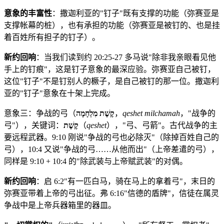
意象的丰富性
：撒迦利亚的"钉子"既有支撑的功能（弥赛亚是
支撑帐幕的桩），也有承担的功能（弥赛亚是被钉的、也是挂
着百姓所有担子的钉子）。
新约回响
：当我们读到约 20:25-27 多马说"除非我亲眼看见他
手上的钉痕"，这是钉子意象的最深应验。弥赛亚自己被钉，
这位"钉子"不是钉别人的橛子，是自己被钉的那一位。撒迦利
亚的"钉子"意象在十架上完成。
意象三：争战的弓（
קֶשֶׁת מִלְחָמָה
，
qeshet milchamah
，"战争的
弓"），关键词：
קֶשֶׁת
（
qeshet
），"弓、弓箭"。古代战争的主
要远程武器。9:10 刚说"争战的弓也必除灭"（除掉百姓自己的
弓），10:4 又说"争战的弓……从他而出"（上帝差遣的弓），
同样是 9:10 + 10:4 的"除武装与上帝赋武装"的对偶。
新约回响
：启 6:2"有一匹白马，骑在马上的拿着弓"，末日的
弥赛亚带着上帝的弓出征。弗 6:16"信德的盾牌"，信徒在属灵
争战中是上帝兵器箱里的器皿。