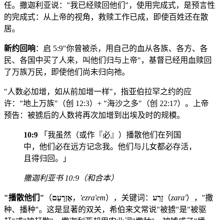
任。撒迦利亚说："我已经赎回他们"，使用完成式，是预言性
的完成式：从上帝的视角，救赎工作已成，即使百姓还在散
居。
新约回响
：启 5:9"你曾被杀，用自己的血从各族、各方、各
民、各国中买了人来，叫他们归与上帝"，基督已经用血赎回
了万族万民，即使他们尚未归向祂。
"人数必加增，如从前加增一样"，指亚伯拉罕之约的应
许："地上万族"（创 12:3）+ "海沙之多"（创 22:17）。上帝
预告：被掳后的人数将再次加增到出埃及时的规模。
10:9
「我虽然（或作『必』）播散他们在列国
中，他们必在远方记念我。他们与儿女都必存活，
且得归回。」
撒迦利亚书 10:9（和合本）
"播散他们"
（
אֶזְרָעֵם
，
'ezra'em
），关键词：
זָרַע
（
zara'
），"撒
种、播种"。这是显著的双关，希伯来文常说"被掳"是"被驱