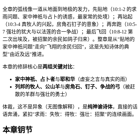
全章的弧线像一道从地面到地极的发力，先贴地（10:1-2 的求
雨问题、家中神祇与占卜的诱惑，最家常的处境）；再站起
（10:3-4 真牧人的兴起，房角石钉子的意象）；再奔跑（10:5-
7 强壮的犹大与以法莲的合一争战）；最后飞回（10:8-12 第
二次出埃及，被招聚的余民如鸽子归来）。整章是从"贴地的
家中神祇问题"走向"飞翔的余民归回"，这是先知诗体的典
型"由近及远"推进。
本章的修辞核心是
两组关键对比
：
家中神祇、占卜者
与
耶和华
（虚妄之言与真实的雨）
列邦的牧人、公山羊
与
房角石、钉子、争战的弓
（被赶
散的羊群与强壮的勇士）
体裁，这不是异象（无图像解释），是
纯神谕诗体
，直接的话
语奔涌，紧扣"求雨：失牧：得牧：强壮：招聚"的连续画面。
本章钥节