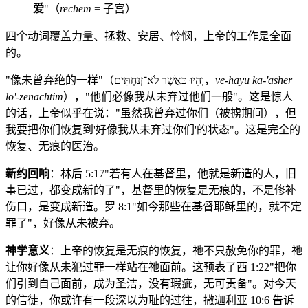
爱
"（
rechem
= 子宫）
四个动词覆盖力量、拯救、安居、怜悯，上帝的工作是全面
的。
"像未曾弃绝的一样"（וְהָיוּ כַּאֲשֶׁר לֹא־זְנַחְתִּים，
ve-hayu ka-'asher
lo'-zenachtim
），"他们必像我从未弃过他们一般"。这是惊人
的话，上帝似乎在说："虽然我曾弃过你们（被掳期间），但
我要把你们恢复到'好像我从未弃过你们'的状态"。这是完全的
恢复、无痕的医治。
新约回响
：林后 5:17"若有人在基督里，他就是新造的人，旧
事已过，都变成新的了"，基督里的恢复是无痕的，不是修补
伤口，是变成新造。罗 8:1"如今那些在基督耶稣里的，就不定
罪了"，好像从未被弃。
神学意义
：上帝的恢复是无痕的恢复，祂不只赦免你的罪，祂
让你好像从未犯过罪一样站在祂面前。这预表了西 1:22"把你
们引到自己面前，成为圣洁，没有瑕疵，无可责备"。对今天
的信徒，你或许有一段深以为耻的过往，撒迦利亚 10:6 告诉