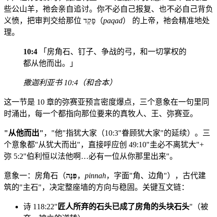
些公山羊，祂会亲自追讨。你不必自己报复、也不必自己背负
义愤，把审判交给那位 פָּקַד（
paqad
） 的上帝，祂会精准地处
理。
10:4
「房角石、钉子、争战的弓，和一切掌权的
都从他而出。」
撒迦利亚书 10:4（和合本）
这一节是 10 章的弥赛亚预言密度爆点，三个意象在一句里同
时涌出，每一个都指向那位要来的真牧人、王、弥赛亚。
"从他而出"
，"他"指犹大家（10:3"眷顾犹大家"的延续）。三
个意象都"从犹大而出"，直接呼应创 49:10"圭必不离犹大"+
弥 5:2"伯利恒以法他啊…必有一位从你那里出来"。
意象一：房角石（
פִּנָּה
，
pinnah
，字面"角、边角"），古代建
筑的"主石"，决定整座墙的方向与稳固。关键互文链：
诗 118:22"
匠人所弃的石头已成了房角的头块石头
"（被