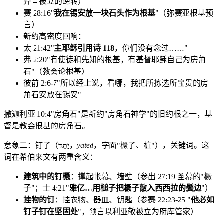
弃→被立的逆转）
赛 28:16"
我在锡安放一块石头作为根基
"（弥赛亚根基预
言）
新约高密度回响：
太 21:42"
主耶稣引用诗 118
，你们没有念过……"
弗 2:20"有使徒和先知的根基，有基督耶稣自己为房角
石"（教会论根基）
彼前 2:6-7"所以经上说，看哪，我把所拣选所宝贵的房
角石安放在锡安"
撒迦利亚 10:4"房角石"是新约"房角石神学"的旧约根之一，基
督是教会根基的房角石。
意象二：钉子（
יָתֵד
，
yated
，字面"橛子、桩"），关键词。这
词在希伯来文有两重含义：
建筑中的钉橛
：撑起帐幕、墙壁（参出 27:19 圣幕的"橛
子"；士 4:21"
雅亿…用槌子把橛子敲入西西拉的鬓边
"）
挂物的钉
：挂衣物、器皿、钥匙（参赛 22:23-25 "
他必如
钉子钉在坚固处
"，预言以利亚敬被立为府库管家）