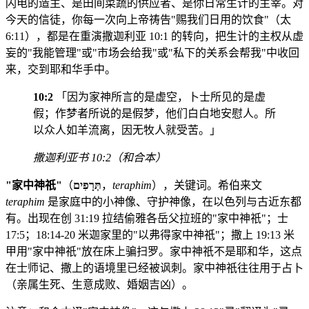
闪电的造主、是田间菜蔬的供应者、是你日常生计的主宰。对
今天的信徒，你每一次向上帝祷告"赐我们日用的饮食"（太
6:11），都是在重演撒迦利亚 10:1 的转向，把生计的主权从虚
妄的"我能管理"或"市场会给我"或"私下的关系会帮我"中收回
来，交到耶和华手中。
10:2
「因为家神所言的是虚空，卜士所见的是虚
假；作梦者所说的是假梦，他们白白地安慰人。所
以众人如羊流离，因无牧人就受苦。」
撒迦利亚书 10:2（和合本）
"家中神祇"
（
תְּרָפִים
，
teraphim
），关键词。希伯来文
teraphim
是家庭中的小神像、守护神像，在以色列与古近东都
有。出现在创 31:19 拉结偷雅各岳父拉班的"家中神祇"；士
17:5；18:14-20 米迦家里的"以弗得家中神祇"；撒上 19:13 米
甲用"家中神祇"放在床上骗扫罗。家中神祇不是耶和华，这点
在士师记、撒上的语境里已经被讽刺。家中神祇往往用于占卜
（亲属生死、生意成败、婚姻吉凶）。