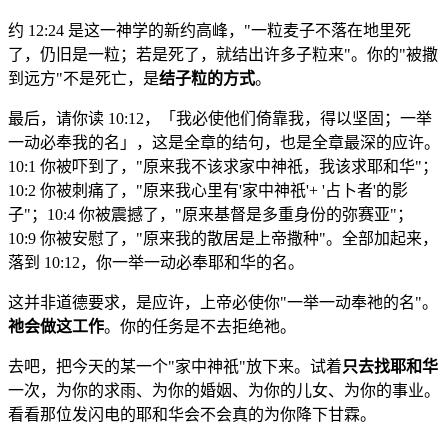
约 12:24 是这一神学的新约高峰，"一粒麦子不落在地里死
了，仍旧是一粒；若是死了，就结出许多子粒来"。你的"被撒
到远方"不是死亡，是
结子粒的方式
。
最后，请你读 10:12，「我必使他们倚靠我，得以坚固；一举
一动必奉我的名」，这是全章的结句，也是全章最深的应许。
10:1 你被吓到了，"原来我不该求家中神祇，我该求耶和华"；
10:2 你被刺痛了，"原来我心里有'家中神祇'+ '占卜者'的影
子"；10:4 你被震撼了，"原来基督是多重身份的弥赛亚"；
10:9 你被安慰了，"原来我的散居是上帝撒种"。全部加起来，
落到 10:12，你一举一动必奉耶和华的名。
这并非道德要求，是应许，上帝必使你"一举一动奉祂的名"。
祂会做这工作
。你的任务是不去拒绝祂。
去吧，把今天的某一个"家中神祇"放下来。试着
只去找耶和华
一次，为你的求雨、为你的婚姻、为你的儿女、为你的事业。
看看那位发闪电的耶和华会不会真的为你降下甘霖。