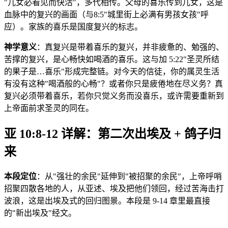
"儿女必看见而快活"，多代相传。父母的喜乐传到儿女，这是
血脉中的复兴的画面（与8:5"城里街上必满有男孩女孩"呼
应）。家族的喜乐是国度复兴的标志。
神学意义
：真复兴是带着喜乐的复兴，并非疲惫的、勉强的、
苦撑的复兴，是心畅快如喝酒的喜乐。这与加 5:22"圣灵所结
的果子是…喜乐"形成完整链。对今天的信徒，你的属灵生活
有没有这种"喝酒般的心畅"？或者你只是疲倦地在尽义务？真
复兴必须带着喜乐，若你只觉义务而没喜乐，或许需要重新到
上帝面前求圣灵的同在。
亚 10:8-12 详解：第二次出埃及 + 鸽子归
来
本段定位
：从"强壮的余民"延伸到"被招聚的余民"，上帝呼哨
招聚四散各地的人，从亚述、埃及把他们领回，经过苦海击打
波浪，这是出埃及式的回归图景。本段是 9-14 章里最直接
的"新出埃及"经文。