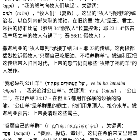
'appi
），"我的怒气向牧人们烧起"。关键词：
רֹעִים
（
ro'im
），"牧人们"（复数）。这里的"牧人"指列邦的统
治者、以色列内部失职的领袖，在旧约里"牧人"是王、君主、
领袖的标准比喻（参结 34"假牧人"长篇控诉；耶 23:1-4"伤害
我草场之羊的牧人有祸了"；赛 56:11 假牧人）。
撒迦利亚的"牧人审判"承接了结 34 + 耶 23的传统，这两段都
猛烈控诉假牧人"只顾自己吃肥油、不喂养群羊"。撒迦利亚把
这传统带入归回时代，上帝的怒气仍向那些"牧错了祂的羊"的
人发作。
"我必惩罚公山羊"（
וְעַל־הָעַתּוּדִים אֶפְקוֹד
，
ve-'al-ha-'attudim
'efqod
），"我必追讨公山羊"。关键词：
עַתּוּד
（
'attud
），"公山
羊"。在以西结 34:17 + 在但 8:5 都用作强暴的领袖的隐
喻。"公山羊"是羊群里的霸主，他们用角顶人、抢夺水草。撒
迦利亚预告：上帝要清理这些霸主。
"眷顾自己的羊群"（פָקַד יְהוָה צְבָאוֹת אֶת־עֶדְרוֹ），关键词：
פָּקַד
（
paqad
），"眷顾、探访、追讨"。这词在希伯来文里是双