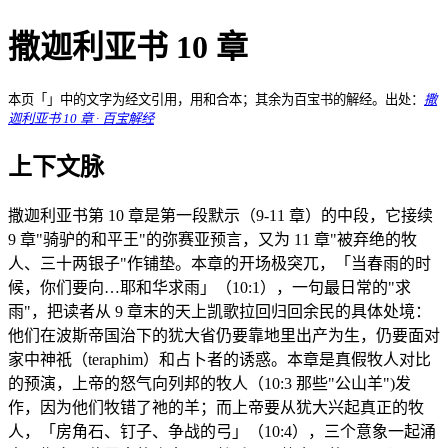
撒迦利亚书 10 章
本页「」中的文字为经文引用，用和合本；其余为百宝书的解经。出处：
撒
迦利亚书 10 章 · 百宝解经
上下文脉
撒迦利亚书第 10 章是第一段默示（9-11 章）的中段，它接续
9 章"骑驴的和平王"的弥赛亚预言，又为 11 章"被弃绝的牧
人、三十两银子"作铺垫。本章的开场极突兀，「当春雨的时
候，你们要向…耶和华求雨」（10:1），一句最日常的"求
雨"，把读者从 9 章末的天上凯歌拉回归回余民的具体处境：
他们在波斯帝国治下的犹大省仍要靠地里出产为生，仍要面对
家中神祇（teraphim）和占卜者的诱惑。本章是真假牧人对比
的预演，上帝的怒气向列邦的牧人（10:3 那些"公山羊")发
作，因为他们牧错了祂的羊；而上帝要从犹大兴起真正的牧
人，「房角石、钉子、争战的弓」（10:4），三个意象一起涌