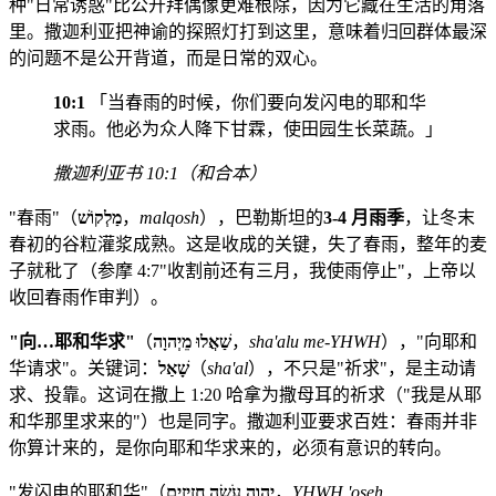
种"日常诱惑"比公开拜偶像更难根除，因为它藏在生活的角落
里。撒迦利亚把神谕的探照灯打到这里，意味着归回群体最深
的问题不是公开背道，而是日常的双心。
10:1
「当春雨的时候，你们要向发闪电的耶和华
求雨。他必为众人降下甘霖，使田园生长菜蔬。」
撒迦利亚书 10:1（和合本）
"春雨"（
מַלְקוֹשׁ
，
malqosh
），巴勒斯坦的
3-4 月雨季
，让冬末
春初的谷粒灌浆成熟。这是收成的关键，失了春雨，整年的麦
子就秕了（参摩 4:7"收割前还有三月，我使雨停止"，上帝以
收回春雨作审判）。
"向…耶和华求"
（
שַׁאֲלוּ מֵיְהוָה
，
sha'alu me-YHWH
），"向耶和
华请求"。关键词：
שָׁאַל
（
sha'al
），不只是"祈求"，是主动请
求、投靠。这词在撒上 1:20 哈拿为撒母耳的祈求（"我是从耶
和华那里求来的"）也是同字。撒迦利亚要求百姓：春雨并非
你算计来的，是你向耶和华求来的，必须有意识的转向。
"发闪电的耶和华"（
יְהוָה עֹשֶׂה חֲזִיזִים
，
YHWH 'oseh