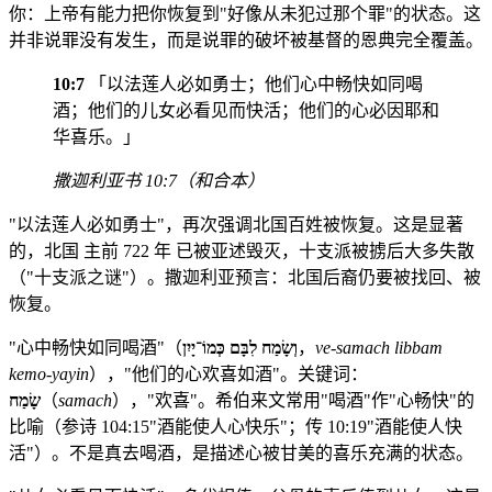
你：上帝有能力把你恢复到"好像从未犯过那个罪"的状态。这
并非说罪没有发生，而是说罪的破坏被基督的恩典完全覆盖。
10:7
「以法莲人必如勇士；他们心中畅快如同喝
酒；他们的儿女必看见而快活；他们的心必因耶和
华喜乐。」
撒迦利亚书 10:7（和合本）
"以法莲人必如勇士"，再次强调北国百姓被恢复。这是显著
的，北国 主前 722 年 已被亚述毁灭，十支派被掳后大多失散
（"十支派之谜"）。撒迦利亚预言：北国后裔仍要被找回、被
恢复。
"心中畅快如同喝酒"（
וְשָׂמַח לִבָּם כְּמוֹ־יָיִן
，
ve-samach libbam
kemo-yayin
），"他们的心欢喜如酒"。关键词：
שָׂמַח
（
samach
），"欢喜"。希伯来文常用"喝酒"作"心畅快"的
比喻（参诗 104:15"酒能使人心快乐"；传 10:19"酒能使人快
活"）。不是真去喝酒，是描述心被甘美的喜乐充满的状态。