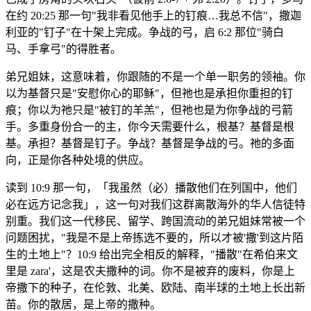
在约 20:25 那一句"我非看见他手上的钉痕…我总不信"，撒迦
利亚的"钉子"在十架上完成。争战的弓，启 6:2 那位"骑白
马、手拿弓"的得胜者。
弟兄姐妹，这意味着，你跟随的不是一个单一职务的领袖。你
以为基督只是"安慰你心的耶稣"，但祂也是承担你重担的钉
痕；你以为祂只是"被钉的羊羔"，但祂也是为你争战的弓箭
手。多重身份合一的主，你今天需要什么，根基？基督是根
基。承担？基督是钉子。争战？基督是争战的弓。祂的多面
向，正是你各种处境的供应。
读到 10:9 那一句，「我虽然（必）播散他们在列国中，他们
必在远方记念我」，这一句对我们这群离散海外的华人信徒特
别重。我们这一代移民、留学、跨国流动的弟兄姐妹常被一个
问题困扰，"我是不是上帝拣选不要的，所以才被'撒'到这片陌
生的土地上"？10:9 给出完全相反的解释，"播散"在希伯来文
里是 zara'，这是农夫撒种的词。你不是被弃的废料，你是上
帝撒下的种子，在伦敦、北美、欧陆、南半球的土地上长出新
苗。你的散居，是上帝的撒种。