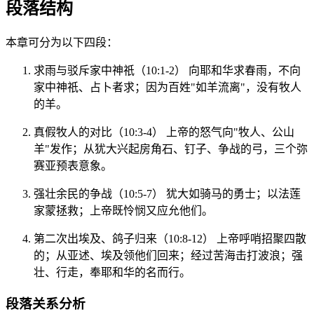
段落结构
本章可分为以下四段：
求雨与驳斥家中神祇（10:1-2） 向耶和华求春雨，不向
家中神祇、占卜者求；因为百姓"如羊流离"，没有牧人
的羊。
真假牧人的对比（10:3-4） 上帝的怒气向"牧人、公山
羊"发作；从犹大兴起房角石、钉子、争战的弓，三个弥
赛亚预表意象。
强壮余民的争战（10:5-7） 犹大如骑马的勇士；以法莲
家蒙拯救；上帝既怜悯又应允他们。
第二次出埃及、鸽子归来（10:8-12） 上帝呼哨招聚四散
的；从亚述、埃及领他们回来；经过苦海击打波浪；强
壮、行走，奉耶和华的名而行。
段落关系分析