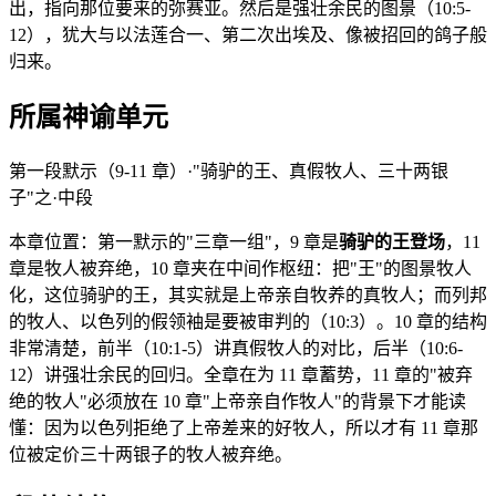
出，指向那位要来的弥赛亚。然后是强壮余民的图景（10:5-
12），犹大与以法莲合一、第二次出埃及、像被招回的鸽子般
归来。
所属神谕单元
第一段默示（9-11 章）·"骑驴的王、真假牧人、三十两银
子"之·中段
本章位置：第一默示的"三章一组"，9 章是
骑驴的王登场
，11
章是牧人被弃绝，10 章夹在中间作枢纽：把"王"的图景牧人
化，这位骑驴的王，其实就是上帝亲自牧养的真牧人；而列邦
的牧人、以色列的假领袖是要被审判的（10:3）。10 章的结构
非常清楚，前半（10:1-5）讲真假牧人的对比，后半（10:6-
12）讲强壮余民的回归。全章在为 11 章蓄势，11 章的"被弃
绝的牧人"必须放在 10 章"上帝亲自作牧人"的背景下才能读
懂：因为以色列拒绝了上帝差来的好牧人，所以才有 11 章那
位被定价三十两银子的牧人被弃绝。