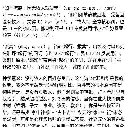
"如羊流离，因无牧人就受苦"（נָסְעוּ כְמוֹ־צֹאן יַעֲנוּ…，
nase'u
khemo-tzon ya'anu ki-'eyn ro'eh
），"他们如羊群被赶走，受苦因
没有牧人"。关键词：
רֹעֶה
（
ro'eh
），"牧人"。全章核心词，也
是 11 章的核心词。撒迦利亚书 9-14 章反复用"牧人"作弥赛亚
预表（参 11:4-17；13:7）。
"流离"（
נָסְעוּ
，
nase'u
），字面"
起行、拔营
"，出埃及时以色列
在旷野"起行"的同词（出 12:37"起行"；民 9:17-23 反复用）。
讽刺！原本是耶和华带百姓"起行"的圣词，现在用在"群羊被
赶散"的图景里，百姓离了真牧人，就成了乱跑的羊。
神学意义
：没有牧人的百姓必受苦，这与诗 23"耶和华是我的
牧者，我必不至缺乏"形成鲜明对比。百姓苦的根本原因不是
物质匮乏，是没有真牧人，他们退到家中神祇、占卜者那里寻
找指引，结果越找越乱。对今天的信徒，当你在重大抉择前焦
虑时（婚姻、子女、事业、移民、教会），你是先去找耶和
华，还是先找"家中神祇"+ "占卜者"？今天的"家中神祇"未必
是泥塑，可能是心理咨询师的快餐式答案、社交媒体的算命视
频、朋友圈里的"高人"、甚至自己的多年经验。它们不一定全