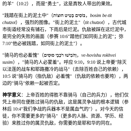
的羊"（10:2），而是"勇士"，这是真牧人带出的果效。
"践踏在街上的泥土中"（
בּוֹסִים בְּטִיט חוּצוֹת
，
bosim be-tit
chutzot
），强烈的图像。"街上的泥土"（
tit chutzot
），古代城
市街道经常没有铺石，下雨后是烂泥。仇敌被踩在这烂泥中，
是完全的失败的画面（参赛 10:6"踏他们如同街上的泥"；弥
7:10"他必被践踏，如同街上的泥土"）。
"骑马的也必羞愧"（
וְהֹבִישׁוּ רֹכְבֵי סוּסִים
，
ve-hovishu rokhvei
susim
），"骑马的人必蒙羞"。呼应 9:10，9:10 说上帝要"除灭
以法莲的战车和耶路撒冷的战马"（去除百姓自己的依赖），
10:5 说"骑马的（指仇敌）必羞愧"（仇敌的依赖也要垮），两
边的"骑马"依赖一起被否定。
神学意义
：上帝百姓的得胜不靠骑马（自己的兵力），他们仅
凭上帝同在便胜过骑马的仇敌，这是属灵争战的根本逻辑（参
林后 10:4"我们争战的兵器本不是属血气的"）。对今天的信
徒，你不需要更多的"骑马"（更多的人脉、资源、学历、经
验）来胜过你的属灵仇敌，你需要的是耶和华的同在。