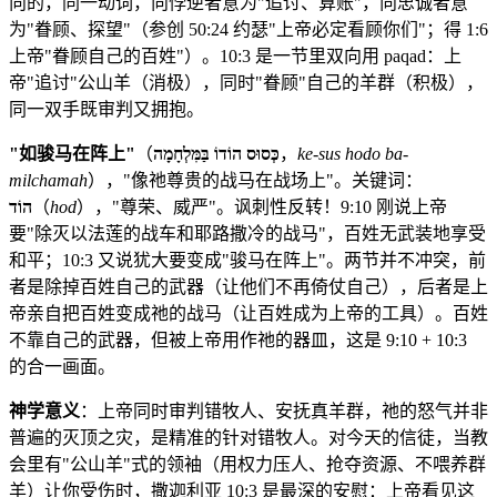
向的，同一动词，向悖逆者意为"追讨、算账"，向忠诚者意
为"眷顾、探望"（参创 50:24 约瑟"上帝必定看顾你们"；得 1:6
上帝"眷顾自己的百姓"）。10:3 是一节里双向用 paqad：上
帝"追讨"公山羊（消极），同时"眷顾"自己的羊群（积极），
同一双手既审判又拥抱。
"如骏马在阵上"
（
כְּסוּס הוֹדוֹ בַּמִּלְחָמָה
，
ke-sus hodo ba-
milchamah
），"像祂尊贵的战马在战场上"。关键词：
הוֹד
（
hod
），"尊荣、威严"。讽刺性反转！9:10 刚说上帝
要"除灭以法莲的战车和耶路撒冷的战马"，百姓无武装地享受
和平；10:3 又说犹大要变成"骏马在阵上"。两节并不冲突，前
者是除掉百姓自己的武器（让他们不再倚仗自己），后者是上
帝亲自把百姓变成祂的战马（让百姓成为上帝的工具）。百姓
不靠自己的武器，但被上帝用作祂的器皿，这是 9:10 + 10:3
的合一画面。
神学意义
：上帝同时审判错牧人、安抚真羊群，祂的怒气并非
普遍的灭顶之灾，是精准的针对错牧人。对今天的信徒，当教
会里有"公山羊"式的领袖（用权力压人、抢夺资源、不喂养群
羊）让你受伤时，撒迦利亚 10:3 是最深的安慰：上帝看见这