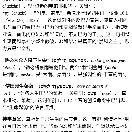
chazizim
），"那位造闪电的耶和华"。关键词：
חָזִיז
（
chaziz
），"闪电、雷电"，希伯来圣经罕用词（仅亚 10:1
+ 伯 28:26；38:25）。这是讽刺性的反巴力宣告，迦南人把闪
电与雷电归给巴力（巴力的常见图像就是手举雷电）。撒迦利
亚说：雷电闪电是耶和华造的，不是巴力的工具。这一句把整
个迦南风暴神学整个戳破，耶和华才是真正的"暴风之主"，巴
力只是个空名。
"他必为众人降下甘霖"（
מְטַר־גֶּשֶׁם יִתֵּן לָהֶם
，
metar-geshem yiten
lahem
），"祂必将豪雨给他们"。两个"雨"词叠用（
matar
是"雨"，
geshem
是"大雨、豪雨"），是强调性的"丰富的雨"。
"使田园生菜蔬"
（
עֵשֶׂב בַּשָּׂדֶה לְאִישׁ
，
'esev ba-sadeh le-
'ish
），"为各人生田里的菜蔬"。关键词：
עֵשֶׂב
（
'esev
），"草
本植物、菜蔬"，这词在创 1:11-12 上帝的创造命令中已出现，
与"生命起源"的语言连贯。
神学意义
：真神是日常生活的供应者，这一节把"创造神学"用
在最日常的"求雨"上。当你向耶和华求雨时，你默认承认祂是