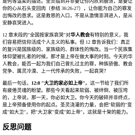
是何等温柔的描述。圣灵临到并非要让你内疚到崩溃，是要让
你的心从石头变回肉（参结 36:26-27），让你能为自己的罪发
出悔改的恳求。这是救恩的入口，不是从激情澎湃进入，是从
安静哀哭进入。
12 章末段的"全国按家族哀哭"对
华人教会
有特别的意义，我
们容易把信仰活成个人主义的私事。但 12 章告诉我们：真正
的复兴是国族级的、家族级的、群体性的悔改。当一个民族集
体仰望被扎者的时候，那才是上帝在做大事的时刻。今天的华
人教会，能否一起为我们自己曾扎过主的罪，种族骄傲、教会
党争、属灵冷漠、上一代传承的失败，一起哀哭？
最后一句话，
12:8 "大卫的家必如上帝"
。这一节给了我们所
有疲倦灵魂的盼望。那些今天看起来软弱、被绊倒、被压垮
的，上帝说，那一天，你必如大卫。你今天的破碎并非终点，
是上帝预备使用你的起点。圣灵浇灌的力量，会把"软弱的"变
成"如大卫"，把"大卫家"变成"如上帝"，这就是十架的能力。
反思问题