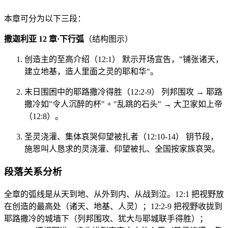
本章可分为以下三段：
撒迦利亚 12 章·下行弧
（结构图示）
创造主的至高介绍（12:1） 默示开场宣告，"铺张诸天，
建立地基，造人里面之灵的耶和华"。
末日围困中的耶路撒冷得胜（12:2-9） 列邦围攻 → 耶路
撒冷如"令人沉醉的杯" + "乱跳的石头" → 大卫家如上帝
（12:8）。
圣灵浇灌、集体哀哭仰望被扎者（12:10-14） 钥节段，
施恩叫人恳求的灵浇灌、仰望被扎、全国按家族哀哭。
段落关系分析
全章的弧线是从天到地、从外到内、从战到泣。12:1 把视野放
在创造的最高处（诸天、地基、人灵）；12:2-9 把视野收拢到
耶路撒冷的城墙下（列邦围攻、犹大与耶城联手得胜）；