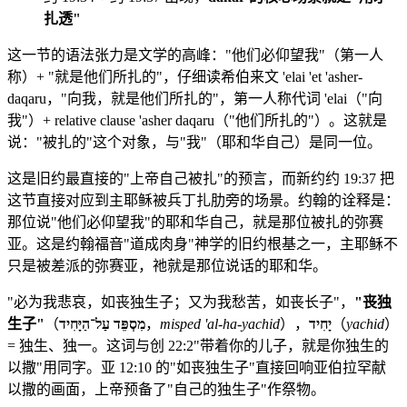
扎透"
这一节的语法张力是文学的高峰："他们必仰望我"（第一人
称）+ "就是他们所扎的"，仔细读希伯来文 'elai 'et 'asher-
daqaru，"向我，就是他们所扎的"，第一人称代词 'elai（"向
我"）+ relative clause 'asher daqaru（"他们所扎的"）。这就是
说："被扎的"这个对象，与"我"（耶和华自己）是同一位。
这是旧约最直接的"上帝自己被扎"的预言，而新约约 19:37 把
这节直接对应到主耶稣被兵丁扎肋旁的场景。约翰的诠释是：
那位说"他们必仰望我"的耶和华自己，就是那位被扎的弥赛
亚。这是约翰福音"道成肉身"神学的旧约根基之一，主耶稣不
只是被差派的弥赛亚，祂就是那位说话的耶和华。
"必为我悲哀，如丧独生子；又为我愁苦，如丧长子"，
"丧独
生子"
（
מִסְפֵּד עַל־הַיָּחִיד
，
misped 'al-ha-yachid
），
יָחִיד
（
yachid
）
= 独生、独一。这词与创 22:2"带着你的儿子，就是你独生的
以撒"用同字。亚 12:10 的"如丧独生子"直接回响亚伯拉罕献
以撒的画面，上帝预备了"自己的独生子"作祭物。