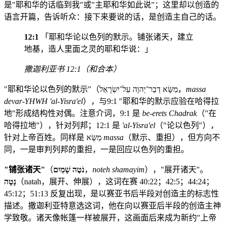
是"耶和华的话临到我"或"主耶和华如此说"；这里却以创造的
语言开篇，告诉听众：接下来要说的话，是创造主自己的话。
12:1
「耶和华论以色列的默示。铺张诸天，建立
地基，造人里面之灵的耶和华说：」
撒迦利亚书 12:1（和合本）
"耶和华论以色列的默示"（מַשָּׂא דְבַר־יְהוָה עַל־יִשְׂרָאֵל，
massa
devar-YHWH 'al-Yisra'el
），与9:1 "耶和华的默示应验在哈得拉
地"形成结构性对偶。注意介词，9:1 是
be-erets Chadrak
（"在
哈得拉地"），针对列邦；12:1 是
'al-Yisra'el
（"论以色列"），
针对上帝百姓。同样是 מַשָּׂא
massa
（默示、重担），但方向不
同，一是审判列邦的重担，一是回应以色列的重担。
"铺张诸天"
（
נֹטֶה שָׁמַיִם
，
noteh shamayim
），"展开诸天"。
נָטָה
（natah，展开、伸展），这词在赛 40:22；42:5；44:24；
45:12；51:13 反复出现，是以赛亚书后半段对创造主的标志性
描述。撒迦利亚特意选这词，他在向以赛亚后半段的创造主神
学致敬。诸天像帐篷一样被展开，这画面后来成为新约"上帝