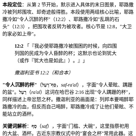
本段定位
：从第 2 节开始，默示进入具体的末日图景，耶路撒
冷被列邦围攻、却奇迹般得胜。本段使用两组核心比喻，耶路
撒冷如"令人沉醉的杯"（12:2）、耶路撒冷如"乱跳的石
头"（12:3），把围攻者反转为被攻者。核心节是 12:8，"大卫
的家必如上帝"。
12:2
「『我必使耶路撒冷被围困的时候，向四围
列国的民成为令人昏醉的杯；这默示也论到犹大
（或作『犹大也是如此』）。』」
撒迦利亚书 12:2（和合本）
"令人沉醉的杯"
（
סַף־רַעַל
，
saf-ra'al
），字面"令人晕眩、蹒跚
的盆"。
רַעַל
（
ra'al
）这词在哈巴谷 2:16 出现"令人蹒跚的杯"，
同样描述上帝忿怒之杯。撒迦利亚的画面是：列邦本要喝醉耶
路撒冷的血，但反而自己喝醉，耶路撒冷成了让他们晕眩、不
能站立的酒杯。
关键词解析
：
סַף
（
saf
），字面"门槛、大碗"，这里指祭祀用
的大盆、酒杯。古近东宗教仪式中的"宴会之杯"常用此器。这