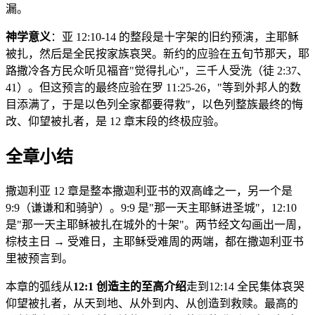
漏。
神学意义
：亚 12:10-14 的整段是十字架的旧约预演，主耶稣
被扎，然后是全民按家族哀哭。新约的应验在五旬节那天，耶
路撒冷各方民众听见福音"觉得扎心"，三千人受洗（徒 2:37、
41）。但这预言的最终应验在罗 11:25-26，"等到外邦人的数
目添满了，于是以色列全家都要得救"，以色列整族最终的悔
改、仰望被扎者，是 12 章末段的终极应验。
全章小结
撒迦利亚 12 章是整本撒迦利亚书的双高峰之一，另一个是
9:9（谦谦和和骑驴）。9:9 是"那一天主耶稣进圣城"，12:10
是"那一天主耶稣被扎在城外的十架"。两节经文勾画出一周，
棕枝主日 → 受难日，主耶稣受难周的两端，都在撒迦利亚书
里被预言到。
本章的弧线从
12:1 创造主的至高介绍
走到12:14 全民集体哀哭
仰望被扎者，从天到地、从外到内、从创造到救赎。最高的