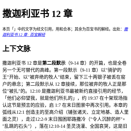
撒迦利亚书 12 章
本页「」中的文字为经文引用，用和合本；其余为百宝书的解经。出处：
撒
迦利亚书 12 章 · 百宝解经
上下文脉
撒迦利亚书 12 章是
第二段默示
（9-14 章）的开篇，也是全卷
另一个无可替代的高峰。第一段默示（9-11 章）以"骑驴的
王"开始、以"被弃绝的牧人"结束，留下三十两银子被丢在窑
户的悬念；第二段默示从 12 章接续，那位被弃的牧人正是那
位"被扎"的。12:10 是撒迦利亚书最被新约直接引用的经节，
「他们必仰望我，就是他们所扎的」，约 19:37 在十架现场指
认这节是预言的应验，启 1:7 在末日图景中再次引用。本章的
弧线从12:1 创造主的至高介绍（铺张诸天、立定地基、造人里
面之灵），走过12:2-9 末日围困耶路撒冷（"令人沉醉的杯"+
"乱跳的石头"），落在12:10-14 圣灵浇灌、全国哀哭，这是旧