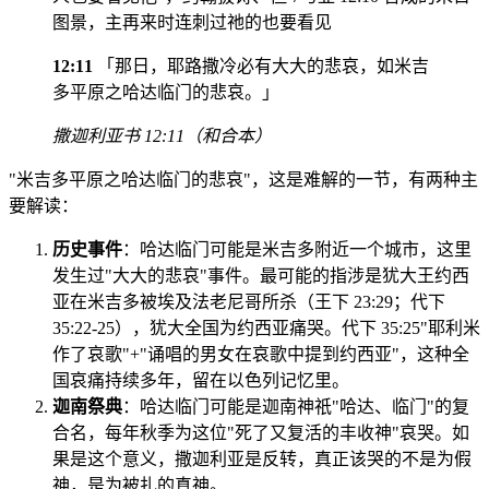
图景，主再来时连刺过祂的也要看见
12:11
「那日，耶路撒冷必有大大的悲哀，如米吉
多平原之哈达临门的悲哀。」
撒迦利亚书 12:11（和合本）
"米吉多平原之哈达临门的悲哀"，这是难解的一节，有两种主
要解读：
历史事件
：哈达临门可能是米吉多附近一个城市，这里
发生过"大大的悲哀"事件。最可能的指涉是犹大王约西
亚在米吉多被埃及法老尼哥所杀（王下 23:29；代下
35:22-25），犹大全国为约西亚痛哭。代下 35:25"耶利米
作了哀歌"+"诵唱的男女在哀歌中提到约西亚"，这种全
国哀痛持续多年，留在以色列记忆里。
迦南祭典
：哈达临门可能是迦南神祇"哈达、临门"的复
合名，每年秋季为这位"死了又复活的丰收神"哀哭。如
果是这个意义，撒迦利亚是反转，真正该哭的不是为假
神，是为被扎的真神。