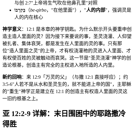
与创 2:7"上帝将生气吹在他鼻孔里"对照
בְּקִרְבּוֹ
（
be-qirbo
，"在他里面"），"
人的内部
"，强调灵是
人的内在核心
神学意义
：12:1 是本章的神学钥匙。为什么默示开头要重申创
造主造人里面的灵？因为接下来要说的事，圣灵浇灌、人仰望
被扎者、集体哀哭，都是发生在人里面的灵的事。只有那
位"造人里面之灵"的上帝，才有权浇灌祂的灵进入人里面、才
有权使百姓的灵被触动而哀哭。这一节是"圣灵浇灌"神学的创
造论根基，创造主有完全的主权进入祂所造的人内里。
新约回响
：来 12:9「万灵的父」（与撒 12:1 直接呼应）；约
3:5-6"人若不是从水和圣灵生的，就不能进上帝的国"，主耶稣
的"重生"神学正是建立在 12:1 的创造主有权造人里面的灵这
一旧约根基之上。
亚 12:2-9 详解：末日围困中的耶路撒冷
得胜