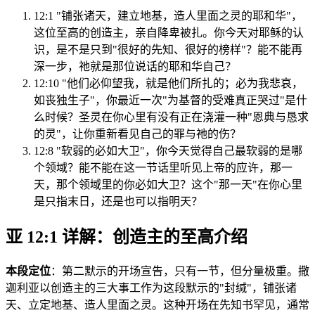
12:1 "铺张诸天，建立地基，造人里面之灵的耶和华"，
这位至高的创造主，亲自降卑被扎。你今天对耶稣的认
识，是不是只到"很好的先知、很好的榜样"？能不能再
深一步，祂就是那位说话的耶和华自己？
12:10 "他们必仰望我，就是他们所扎的；必为我悲哀，
如丧独生子"，你最近一次"为基督的受难真正哭过"是什
么时候？圣灵在你心里有没有正在浇灌一种"恩典与恳求
的灵"，让你重新看见自己的罪与祂的伤？
12:8 "软弱的必如大卫"，你今天觉得自己最软弱的是哪
个领域？能不能在这一节话里听见上帝的应许，那一
天，那个领域里的你必如大卫？这个"那一天"在你心里
是只指末日，还是也可以指明天？
亚 12:1 详解：创造主的至高介绍
本段定位
：第二默示的开场宣告，只有一节，但分量极重。撒
迦利亚以创造主的三大事工作为这段默示的"封缄"，铺张诸
天、立定地基、造人里面之灵。这种开场在先知书罕见，通常