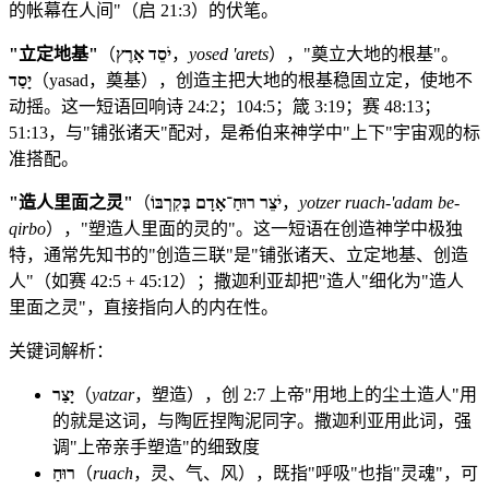
的帐幕在人间"（启 21:3）的伏笔。
"立定地基"
（
יֹסֵד אָרֶץ
，
yosed 'arets
），"奠立大地的根基"。
יָסַד
（yasad，奠基），创造主把大地的根基稳固立定，使地不
动摇。这一短语回响诗 24:2；104:5；箴 3:19；赛 48:13；
51:13，与"铺张诸天"配对，是希伯来神学中"上下"宇宙观的标
准搭配。
"造人里面之灵"
（
יֹצֵר רוּחַ־אָדָם בְּקִרְבּוֹ
，
yotzer ruach-'adam be-
qirbo
），"塑造人里面的灵的"。这一短语在创造神学中极独
特，通常先知书的"创造三联"是"铺张诸天、立定地基、创造
人"（如赛 42:5 + 45:12）；撒迦利亚却把"造人"细化为"造人
里面之灵"，直接指向人的内在性。
关键词解析：
יָצַר
（
yatzar
，塑造），创 2:7 上帝"用地上的尘土造人"用
的就是这词，与陶匠捏陶泥同字。撒迦利亚用此词，强
调"上帝亲手塑造"的细致度
רוּחַ
（
ruach
，灵、气、风），既指"呼吸"也指"灵魂"，可