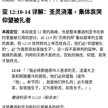
亚 12:10-14 详解：圣灵浇灌 + 集体哀哭
仰望被扎者
本段定位
：本段是亚 12 章的高峰，也是整本撒迦利亚书在新
约里最被引用的部分。从 12:9 的"灭绝列邦"看似是审判主题
的高潮，但 12:10 突然转向上帝百姓自己，他们必"仰望被扎
的"，必"为我悲哀如丧独生子"。这一段不是审判的延伸，是
救赎的高潮，列邦的灭绝不是终点，百姓的悔改、仰望、哀哭
才是终点。
12:10
「『我必将那施恩叫人恳求的灵，浇灌大卫
家和耶路撒冷的居民。他们必仰望我（或作
『他』。本节同），就是他们所扎的；必为我悲
哀，如丧独生子，又为我愁苦，如丧长子。』」
撒迦利亚书 12:10（和合本）
这是撒迦利亚书新约引用最多的经节。