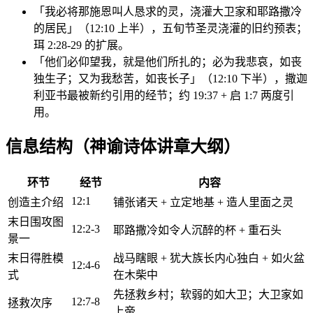
「我必将那施恩叫人恳求的灵，浇灌大卫家和耶路撒冷
的居民」（12:10 上半），五旬节圣灵浇灌的旧约预表；
珥 2:28-29 的扩展。
「他们必仰望我，就是他们所扎的；必为我悲哀，如丧
独生子；又为我愁苦，如丧长子」（12:10 下半），撒迦
利亚书最被新约引用的经节；约 19:37 + 启 1:7 两度引
用。
信息结构（神谕诗体讲章大纲）
环节
经节
内容
12:1
创造主介绍
铺张诸天 + 立定地基 + 造人里面之灵
末日围攻图
12:2-3
耶路撒冷如令人沉醉的杯 + 重石头
景一
末日得胜模
战马瞎眼 + 犹大族长内心独白 + 如火盆
12:4-6
式
在木柴中
先拯救乡村；软弱的如大卫；大卫家如
12:7-8
拯救次序
上帝