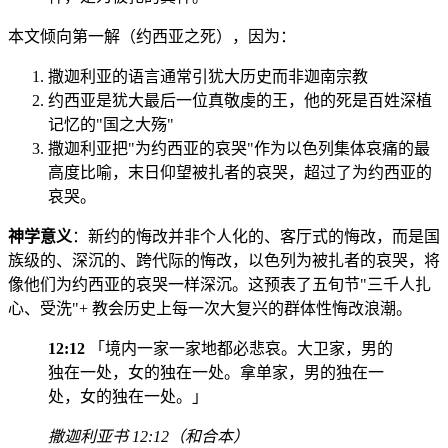
本文倾向第一解（约西亚之死），因为：
撒迦利亚的语言通常引犹大历史而非迦南宗教
约西亚是犹大最后一位真敬虔的王，他的死是百姓深植
记忆的"国之大殇"
撒迦利亚把"为约西亚的哀哭"作为以色列集体哀痛的最
高度比喻，末日仰望被扎者的哀哭，超过了为约西亚的
哀哭。
神学意义
：新约的悔改并非个人化的、客厅式的悔改，而是国
族级的、深沉的、跨代际的悔改，以色列为被扎者的哀哭，将
像他们为约西亚的哀哭一样深沉。这预表了五旬节"三千人扎
心、受洗"+ 教会历史上每一次大复兴的群体性悔改浪潮。
12:12
「境内一家一家地都必悲哀。大卫家，男的
独在一处，女的独在一处。拿单家，男的独在一
处，女的独在一处。」
撒迦利亚书 12:12（和合本）