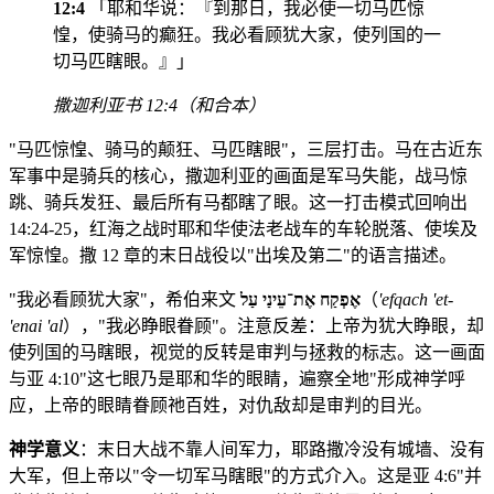
12:4
「耶和华说：『到那日，我必使一切马匹惊
惶，使骑马的癫狂。我必看顾犹大家，使列国的一
切马匹瞎眼。』」
撒迦利亚书 12:4（和合本）
"马匹惊惶、骑马的颠狂、马匹瞎眼"，三层打击。马在古近东
军事中是骑兵的核心，撒迦利亚的画面是军马失能，战马惊
跳、骑兵发狂、最后所有马都瞎了眼。这一打击模式回响出
14:24-25，红海之战时耶和华使法老战车的车轮脱落、使埃及
军惊惶。撒 12 章的末日战役以"出埃及第二"的语言描述。
"我必看顾犹大家"，希伯来文
אֶפְקַח אֶת־עֵינַי עַל
（
'efqach 'et-
'enai 'al
），"我必睁眼眷顾"。注意反差：上帝为犹大睁眼，却
使列国的马瞎眼，视觉的反转是审判与拯救的标志。这一画面
与亚 4:10"这七眼乃是耶和华的眼睛，遍察全地"形成神学呼
应，上帝的眼睛眷顾祂百姓，对仇敌却是审判的目光。
神学意义
：末日大战不靠人间军力，耶路撒冷没有城墙、没有
大军，但上帝以"令一切军马瞎眼"的方式介入。这是亚 4:6"并