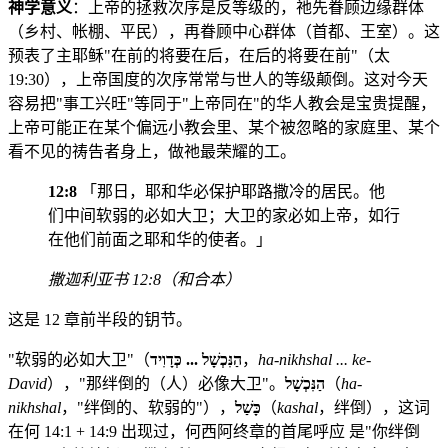
神学意义
：上帝的拯救次序是反等级的，祂先眷顾边缘群体
（乡村、帐棚、平民），再眷顾中心群体（首都、王室）。这
预表了主耶稣"在前的将要在后，在后的将要在前"（太
19:30），上帝国度的次序常常与世人的等级颠倒。这对今天
容易把"事工兴旺"等同于"上帝同在"的华人教会是宝贵提醒，
上帝可能正在某个偏远小教会里、某个被忽略的家庭里、某个
看不见的祷告者身上，做祂最荣耀的工。
12:8
「那日，耶和华必保护耶路撒冷的居民。他
们中间软弱的必如大卫；大卫的家必如上帝，如行
在他们前面之耶和华的使者。」
撒迦利亚书 12:8（和合本）
这是 12 章前半段的钥节。
"软弱的必如大卫"（
הַנִּכְשָׁל ... כְּדָוִיד
，
ha-nikhshal ... ke-
David
），"那绊倒的（人）必像大卫"。
הַנִּכְשָׁל
（
ha-
nikhshal
，"绊倒的、软弱的"），
כָּשַׁל
（
kashal
，绊倒），这词
在何 14:1 + 14:9 出现过，何西阿终章的首尾呼应 是"你绊倒