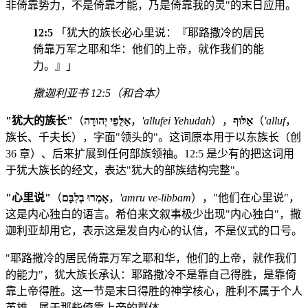
非倚靠势力，不是倚靠才能，乃是倚靠我的灵"的末日应用。
12:5
「犹大的族长必心里说：『耶路撒冷的居民
倚靠万军之耶和华：他们的上帝，就作我们的能
力。』」
撒迦利亚书 12:5（和合本）
"犹大的族长"
（
אַלֻּפֵי יְהוּדָה
，
'allufei Yehudah
），
אַלּוּף
（
'alluf
，
族长、千夫长），字面"领头的"。这词原本用于以东族长（创
36 章）、后来扩展到任何部族领袖。12:5 是少有的把这词用
于犹大族长的经文，表达"犹大的部族结构完整"。
"心里说"
（
אָמְרוּ בְלִבָּם
，
'amru ve-libbam
），"他们在心里说"，
这是内心独白的语言。希伯来文叙事极少出现"内心独白"，撒
迦利亚却用它，表示这是发自内心的认信，不是仪式的口号。
"耶路撒冷的居民倚靠万军之耶和华，他们的上帝，就作我们
的能力"，犹大族长承认：耶路撒冷不是靠自己得胜，是靠倚
靠上帝得胜。这一节是末日得胜的神学核心，胜利不属于个人
英雄，属于那些倚靠上帝的群体。