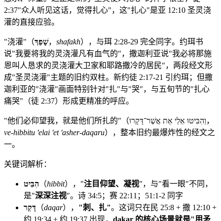
2:37"众人听见这话，觉得扎心"，这"扎心"是亚 12:10 圣灵浇
灌的直接应验。
"浇灌"（
שָׁפַךְ
，
shafakh
），与珥 2:28-29 完全同字。约珥书
说"我要将我的灵浇灌凡有血气的"，撒迦利亚说"我必将那施
恩叫人恳求的灵浇灌大卫家和耶路撒冷的居民"，两段经文形
成"圣灵浇灌"主题的旧约双柱。新约徒 2:17-21 引约珥；但撒
迦利亚的"浇灌"画面特别针对"扎"与"哭"，与五旬节的"扎心
痛哭"（徒 2:37）形成更精准的呼应。
"他们必仰望我，就是他们所扎的"（וְהִבִּיטוּ אֵלַי אֵת אֲשֶׁר־דָּקָרוּ，
ve-hibbitu 'elai 'et 'asher-daqaru
），整本旧约最爆炸性的经文之
一。
关键词解析：
הִבִּיט
（
hibbit
），"
注目仰望、凝视
"，与"看一眼"不同，
是"
深深注视
"。诗 34:5；赛 22:11；51:1-2 同字
דָּקַר
（
daqar
），
"刺、扎"
。这词只在民 25:8 + 撒 12:10 +
约 19:34 + 约 19:37 出现，
dakar 的核心场景就是"用矛