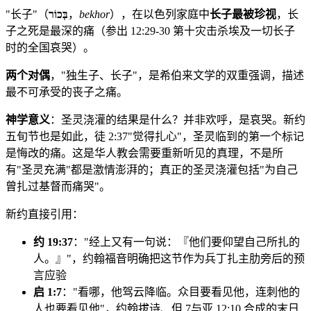
"长子"（
בְּכוֹר
，
bekhor
），在以色列家庭中
长子最被珍视
，长
子之死是最深的痛（参出 12:29-30 第十灾击杀埃及一切长子
时的全国哀哭）。
两个对偶
，"独生子、长子"，是希伯来文学的双重强调，描述
最不可承受的丧子之痛。
神学意义
：圣灵浇灌的结果是什么？并非欢呼，是哀哭。新约
五旬节也是如此，徒 2:37"觉得扎心"，圣灵临到的第一个标记
是悔改的痛。这是华人教会需要重新听见的真理，不是所
有"圣灵充满"都是激情澎湃的；真正的圣灵浇灌包括"为自己
曾扎过基督而痛哭"。
新约直接引用：
约 19:37
："经上又有一句说：『他们要仰望自己所扎的
人。』"，约翰福音明确把这节作为兵丁扎主肋旁后的预
言应验
启 1:7
："看哪，他驾云降临。众目要看见他，连刺他的
人也要看见他"，约翰拔诗、但 7与亚 12:10 合成的末日