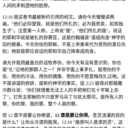
人间的矛刺透祂的肋旁。
12:10 是这卷书最被新约引用的经文。请你今天慢慢读两
遍，"他们必仰望我，就是他们所扎的；必为我悲哀，如丧独
生子"。注意第一人称，上帝说"我"，"他们所扎的我"。说话
的耶和华就是被扎的弥赛亚，这是约翰福音"道成肉身"神学的
旧约根基。今天你信的耶稣，不是上帝差来代为受刑的某位先
知；祂就是那位说话的耶和华自己降卑成肉身。
请允许我用最直白的话牧养你，你今天有没有意识到，你也
是"扎"过祂的那群人之一？并非字面上拿矛扎，是用你的不
信、用你的冷淡、用你的偶像、用你的不愿意悔改扎过祂。这
不是讲道的修辞，是新约神学的事实，徒 2:23 彼得对耶路撒
冷群众说："你们就借着无法之人的手把祂钉在十字架上杀
了"。钉死主耶稣的不只是罗马兵丁与犹太祭司，是所有人的
罪，你的罪、我的罪、整个人类的罪。
但 12 章不是要让你绝望，
12 章是要让你哭
。圣灵浇灌的目的
是什么？让你从冷漠到能哭。12:10 "施恩叫人恳求的灵"，这