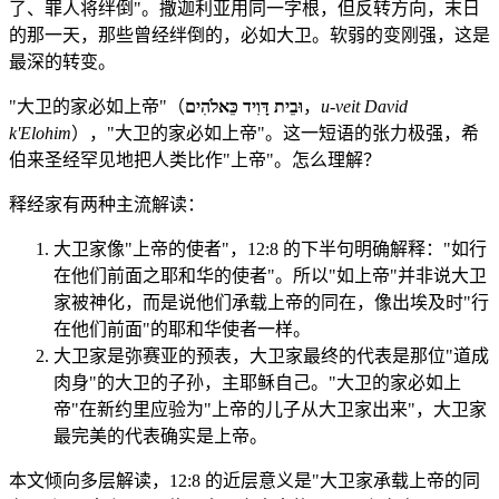
了、罪人将绊倒"。撒迦利亚用同一字根，但反转方向，末日
的那一天，那些曾经绊倒的，必如大卫。软弱的变刚强，这是
最深的转变。
"大卫的家必如上帝"（
וּבֵית דָּוִיד כֵּאלֹהִים
，
u-veit David
k'Elohim
），"大卫的家必如上帝"。这一短语的张力极强，希
伯来圣经罕见地把人类比作"上帝"。怎么理解？
释经家有两种主流解读：
大卫家像"上帝的使者"，12:8 的下半句明确解释："如行
在他们前面之耶和华的使者"。所以"如上帝"并非说大卫
家被神化，而是说他们承载上帝的同在，像出埃及时"行
在他们前面"的耶和华使者一样。
大卫家是弥赛亚的预表，大卫家最终的代表是那位"道成
肉身"的大卫的子孙，主耶稣自己。"大卫的家必如上
帝"在新约里应验为"上帝的儿子从大卫家出来"，大卫家
最完美的代表确实是上帝。
本文倾向多层解读，12:8 的近层意义是"大卫家承载上帝的同