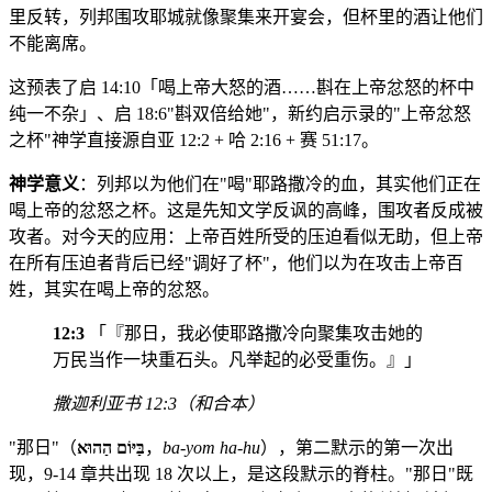
里反转，列邦围攻耶城就像聚集来开宴会，但杯里的酒让他们
不能离席。
这预表了启 14:10「喝上帝大怒的酒……斟在上帝忿怒的杯中
纯一不杂」、启 18:6"斟双倍给她"，新约启示录的"上帝忿怒
之杯"神学直接源自亚 12:2 + 哈 2:16 + 赛 51:17。
神学意义
：列邦以为他们在"喝"耶路撒冷的血，其实他们正在
喝上帝的忿怒之杯。这是先知文学反讽的高峰，围攻者反成被
攻者。对今天的应用：上帝百姓所受的压迫看似无助，但上帝
在所有压迫者背后已经"调好了杯"，他们以为在攻击上帝百
姓，其实在喝上帝的忿怒。
12:3
「『那日，我必使耶路撒冷向聚集攻击她的
万民当作一块重石头。凡举起的必受重伤。』」
撒迦利亚书 12:3（和合本）
"那日"（
בַּיּוֹם הַהוּא
，
ba-yom ha-hu
），第二默示的第一次出
现，9-14 章共出现 18 次以上，是这段默示的脊柱。"那日"既