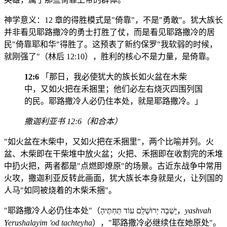
神学意义：12 章的得胜模式是"倚靠"，不是"勇敢"。犹大族长
并非看见耶路撒冷的勇士打胜了仗，而是看见耶路撒冷的居
民"倚靠耶和华"得胜了。这预表了新约保罗"我软弱的时候，
就刚强了"（林后 12:10），胜利的核心不是力量，是倚靠。
12:6
「那日，我必使犹大的族长如火盆在木柴
中，又如火把在禾捆里；他们必左右烧灭四围列国
的民。耶路撒冷人必仍住本处，就是耶路撒冷。」
撒迦利亚书 12:6（和合本）
"如火盆在木柴中，又如火把在禾捆里"，两个比喻并列。火
盆、木柴即在干柴堆中放火盆；火把、禾捆即在收割完的禾堆
中扔火把，两者都是"点燃即燎原"的场景。古近东战争中常用
火攻，撒迦利亚反转此画面，犹大族长本身就是火，让列国的
人马"如同被烧着的木柴禾捆"。
"耶路撒冷人必仍住本处"（יָשְׁבָה יְרוּשָׁלִַם עוֹד תַּחְתֶּיהָ，
yashvah
Yerushalayim 'od tachteyha
），"耶路撒冷必继续住在她原处"。