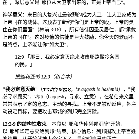
在"，深层意义是"那位从大卫家出来的，正是上帝自己"。
神学意义
：末日的大复兴让最软弱的成为大卫，让大卫家成为
上帝同在的载体。这预表了新约"你们是上帝的殿，上帝的灵
住在你们里面"（林前 3:16），所有信徒因圣灵居住，都"承载
上帝的同在"。这对疲倦的信徒是巨大鼓励，你今天的软弱不
是终点，上帝能让你"如大卫"。
12:9
「那日，我必定意灭绝来攻击耶路撒冷各国
的民。」
撒迦利亚书 12:9（和合本）
"我必定意灭绝"
（
אֲבַקֵּשׁ לְהַשְׁמִיד
，
'avaqqesh le-hashmid
），"我
必寻求毁灭"。
בָּקַשׁ
（baqqesh，寻求、立意），在希伯来文里
常常表示坚定的意志、主动的寻找。上帝不是被动反应，祂主
动设定目标，要把攻击耶城的列邦完全清除。
12:2-9 的结构性收束
，本段以"耶和华使列邦沉醉"开始，
以"耶和华定意灭绝列邦"结束。核心信息：列邦围攻上帝百姓
的结局，从开始就被上帝定下了，是他们自己的灭亡。