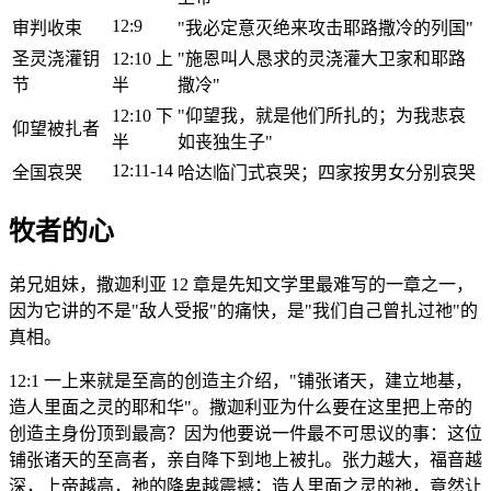
12:9
审判收束
"我必定意灭绝来攻击耶路撒冷的列国"
圣灵浇灌钥
12:10 上
"施恩叫人恳求的灵浇灌大卫家和耶路
节
半
撒冷"
12:10 下
"仰望我，就是他们所扎的；为我悲哀
仰望被扎者
半
如丧独生子"
12:11-14
全国哀哭
哈达临门式哀哭；四家按男女分别哀哭
牧者的心
弟兄姐妹，撒迦利亚 12 章是先知文学里最难写的一章之一，
因为它讲的不是"敌人受报"的痛快，是"我们自己曾扎过祂"的
真相。
12:1 一上来就是至高的创造主介绍，"铺张诸天，建立地基，
造人里面之灵的耶和华"。撒迦利亚为什么要在这里把上帝的
创造主身份顶到最高？因为他要说一件最不可思议的事：这位
铺张诸天的至高者，亲自降下到地上被扎。张力越大，福音越
深，上帝越高，祂的降卑越震撼；造人里面之灵的祂，竟然让