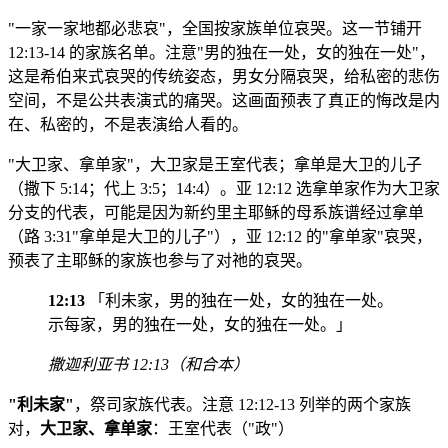
"一家一家地都必悲哀"，全国按家族单位哀哭。这一节铺开
12:13-14 的家族名单。注意"男的独在一处，女的独在一处"，
这是希伯来式哀哭的传统姿态，男女分隔哀哭，给私密的悲伤
空间，不是公共表演式的痛哭。这画面预表了真正的悔改是内
在、私密的，不是表演给人看的。
"大卫家、拿单家"，大卫家是王室代表；拿单是大卫的儿子
（撒下 5:14；代上 3:5；14:4）。亚 12:12 选拿单家作为大卫家
分支的代表，可能是因为新约里主耶稣的母系族谱经过拿单
（路 3:31"拿单是大卫的儿子"），亚 12:12 的"拿单家"哀哭，
预表了主耶稣的家族也参与了对祂的哀哭。
12:13
「利未家，男的独在一处，女的独在一处。
示每家，男的独在一处，女的独在一处。」
撒迦利亚书 12:13（和合本）
"利未家"
，祭司家族代表。注意 12:12-13 列举的两个家族
对，
大卫家、拿单家
：王室代表（"政"）