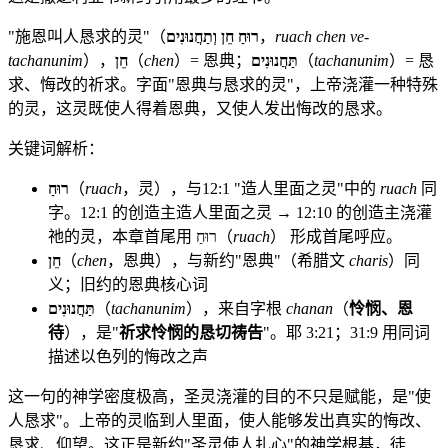
"施恩叫人恳求的灵"（
רוּחַ חֵן וְתַחֲנוּנִים
，
ruach chen ve-
tachanunim
），
חֵן
（
chen
）= 恩典；
תַּחֲנוּנִים
（
tachanunim
）= 恳
求、悔改的祈求。字面"恩典与恳求的灵"，上帝浇灌一种特殊
的灵，这灵既使人得着恩典，又使人发出悔改的恳求。
关键词解析：
רוּחַ
（
ruach
，灵），与12:1 "造人里面之灵"中的
ruach
同
字。12:1 的创造主造人里面之灵 → 12:10 的创造主浇灌
祂的灵，本章首尾用 רוּחַ（
ruach
） 形成首尾呼应。
חֵן
（
chen
，恩典），与新约"恩典"（希腊文
charis
）同
义；旧约的恩典核心词
תַּחֲנוּנִים
（
tachanunim
），来自字根
chanan
（
怜悯、恩
待
），是"
祈求怜悯的恳切祷告
"。耶 3:21；31:9 用同词
描述以色列的悔改之声
这一句的神学密度极高，圣灵浇灌的目的不只是赋能，是"使
人恳求"。上帝的灵临到人里面，使人能够发出真实的悔改、
恳求、仰望。这正是新约"圣灵使人扎心"的神学根基，徒