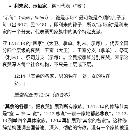
利未家、示每家
：祭司代表（"教"）
"示每"（
שִׁמְעִי
，
Shim'i
），谁是示每？最可能是革顺的儿子示
每（出 6:17；民 3:18），即利未的孙子，所以"示每家"是利未
家的一个分支，代表祭司家族中的某个特定支派。
亚 12:12-13 的"四家"（大卫、拿单、利未、示每），代表全国
分四个层级的哀哭：王室（大卫）、王室分支（拿单）、祭司
（利未）、祭司分支（示每）。全民按家族分别哀哭，表示这
哀哭深入每个社会结构，不只是上层或下层。
12:14
「其余的各家，男的独在一处，女的独在一
处。」
撒迦利亚书 12:14（和合本）
"其余的各家"
，把哀哭扩展到所有家族。12:12-14 的修辞节奏
是"宽 → 窄 → 宽"，12:12 总说"一家一家地都必悲哀"，12:12-
13 列举四个具体家族，12:14 再扩展到"其余的各家"。这种修
辞结构强调全国普遍、深入、彻底的悔改，没有一个家族被遗