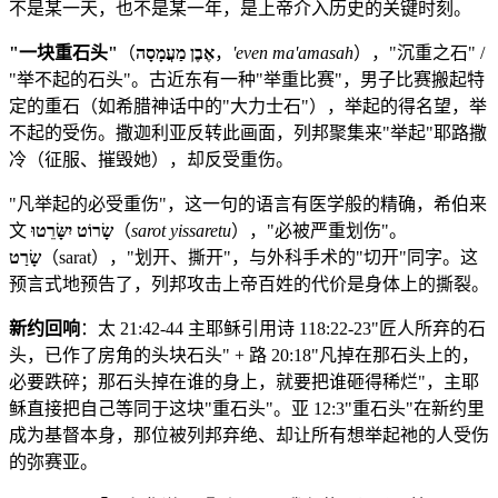
不是某一天，也不是某一年，是上帝介入历史的关键时刻。
"一块重石头"
（
אֶבֶן מַעֲמָסָה
，
'even ma'amasah
），"沉重之石" /
"举不起的石头"。古近东有一种"举重比赛"，男子比赛搬起特
定的重石（如希腊神话中的"大力士石"），举起的得名望，举
不起的受伤。撒迦利亚反转此画面，列邦聚集来"举起"耶路撒
冷（征服、摧毁她），却反受重伤。
"凡举起的必受重伤"，这一句的语言有医学般的精确，希伯来
文
שָׂרוֹט יִשָּׂרֵטוּ
（
sarot yissaretu
），"必被严重划伤"。
שָׂרַט
（sarat），"划开、撕开"，与外科手术的"切开"同字。这
预言式地预告了，列邦攻击上帝百姓的代价是身体上的撕裂。
新约回响
：太 21:42-44 主耶稣引用诗 118:22-23"匠人所弃的石
头，已作了房角的头块石头" + 路 20:18"凡掉在那石头上的，
必要跌碎；那石头掉在谁的身上，就要把谁砸得稀烂"，主耶
稣直接把自己等同于这块"重石头"。亚 12:3"重石头"在新约里
成为基督本身，那位被列邦弃绝、却让所有想举起祂的人受伤
的弥赛亚。