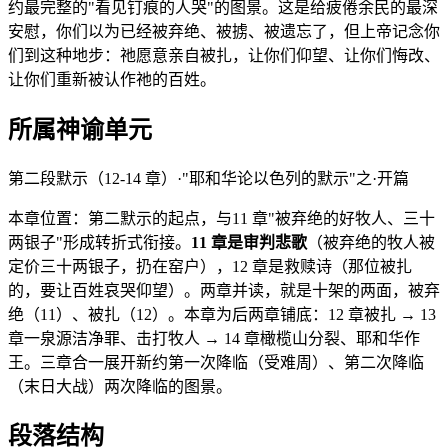
约最完整的"看见钉痕的人哭"的图景。这是给疲倦余民的最深
安慰，你们以为已经被弃绝、被掳、被遗忘了，但上帝记念你
们到这种地步：祂愿意亲自被扎，让你们仰望、让你们悔改、
让你们重新被认作祂的百姓。
所属神谕单元
第二段默示（12-14 章）·"耶和华论以色列的默示"之·开篇
本章位置：第二默示的起点，与11 章"被弃绝的好牧人、三十
两银子"形成转折式衔接。
11 章是审判悲歌
（被弃绝的牧人被
定价三十两银子，扔在窑户），12 章是救赎诗（那位被扎
的，要让百姓哀哭仰望）。两章并读，就是十架的两面，被弃
绝（11）、被扎（12）。本章为后两章铺底：12 章被扎 → 13
章一泉源洁净罪、击打牧人 → 14 章橄榄山分裂、耶和华作
王。三章合一展开新约第一次降临（受难周）、第二次降临
（末日大战）两次降临的图景。
段落结构