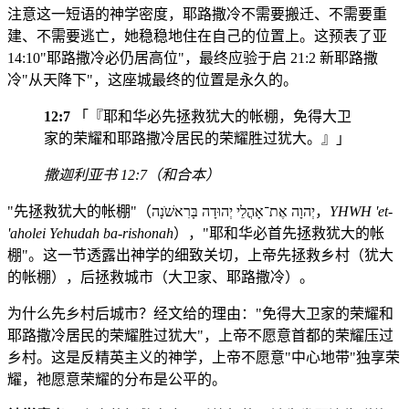
注意这一短语的神学密度，耶路撒冷不需要搬迁、不需要重
建、不需要逃亡，她稳稳地住在自己的位置上。这预表了亚
14:10"耶路撒冷必仍居高位"，最终应验于启 21:2 新耶路撒
冷"从天降下"，这座城最终的位置是永久的。
12:7
「『耶和华必先拯救犹大的帐棚，免得大卫
家的荣耀和耶路撒冷居民的荣耀胜过犹大。』」
撒迦利亚书 12:7（和合本）
"先拯救犹大的帐棚"（יְהוָה אֶת־אָהֳלֵי יְהוּדָה בָּרִאשֹׁנָה，
YHWH 'et-
'aholei Yehudah ba-rishonah
），"耶和华必首先拯救犹大的帐
棚"。这一节透露出神学的细致关切，上帝先拯救乡村（犹大
的帐棚），后拯救城市（大卫家、耶路撒冷）。
为什么先乡村后城市？经文给的理由："免得大卫家的荣耀和
耶路撒冷居民的荣耀胜过犹大"，上帝不愿意首都的荣耀压过
乡村。这是反精英主义的神学，上帝不愿意"中心地带"独享荣
耀，祂愿意荣耀的分布是公平的。