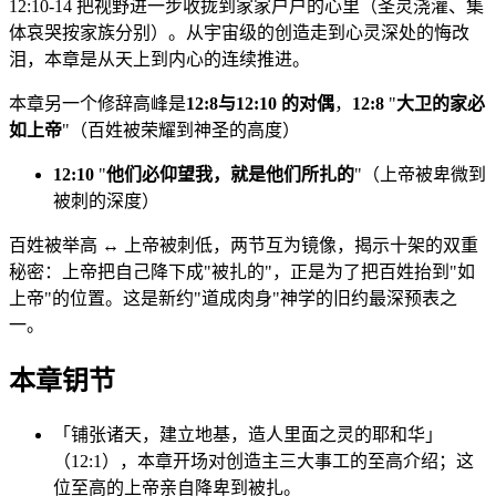
12:10-14 把视野进一步收拢到家家户户的心里（圣灵浇灌、集
体哀哭按家族分别）。从宇宙级的创造走到心灵深处的悔改
泪，本章是从天上到内心的连续推进。
本章另一个修辞高峰是
12:8与12:10 的对偶
，
12:8
"
大卫的家必
如上帝
"（百姓被荣耀到神圣的高度）
12:10
"
他们必仰望我，就是他们所扎的
"（上帝被卑微到
被刺的深度）
百姓被举高 ↔ 上帝被刺低，两节互为镜像，揭示十架的双重
秘密：上帝把自己降下成"被扎的"，正是为了把百姓抬到"如
上帝"的位置。这是新约"道成肉身"神学的旧约最深预表之
一。
本章钥节
「铺张诸天，建立地基，造人里面之灵的耶和华」
（12:1），本章开场对创造主三大事工的至高介绍；这
位至高的上帝亲自降卑到被扎。