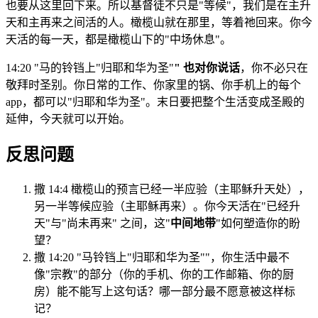
也要从这里回下来。所以基督徒不只是"等候"，我们是在主升
天和主再来之间活的人。橄榄山就在那里，等着祂回来。你今
天活的每一天，都是橄榄山下的"中场休息"。
14:20 "马的铃铛上"归耶和华为圣"
" 也对你说话
，你不必只在
敬拜时圣别。你日常的工作、你家里的锅、你手机上的每个
app，都可以"归耶和华为圣"。末日要把整个生活变成圣殿的
延伸，今天就可以开始。
反思问题
撒 14:4 橄榄山的预言已经一半应验（主耶稣升天处），
另一半等候应验（主耶稣再来）。你今天活在"已经升
天"与"尚未再来" 之间，这"
中间地带
"如何塑造你的盼
望？
撒 14:20 "马铃铛上"归耶和华为圣""，你生活中最不
像"宗教"的部分（你的手机、你的工作邮箱、你的厨
房）能不能写上这句话？哪一部分最不愿意被这样标
记？