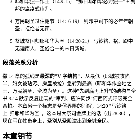
耶和华独一作王（14:9-15） "那日耶和华必为独一" + 列
邦的瘟疫式审判。
万民朝圣过住棚节（14:16-19） 列邦中剩下的必年年朝
圣，拒绝者无雨。
整城整国归耶和华为圣（14:20-21） 马铃铛、锅、殿中
无迦南人，圣俗合一的末日新城。
段落关系分析
撒 14 章的弧线是
最深的"V 字结构"
，从最低（耶城被攻陷一
半、妇女被玷污、房屋被抢）急转到最高（耶和华作全地之
王、万民朝圣、全城为圣）。这种"先到底再上升"的结构与全
书 9-14 默示反复出现的"审判、应许同步"何西阿式呼吸完全
合拍。本章另一个标志是圣俗界限的消解，14:20 "马铃铛
上"归耶和华为圣"，这本是大祭司金牌上的话（出 28:36），
现在写在牲畜身上，圣别从圣殿溢出到全城全民。
本章钥节