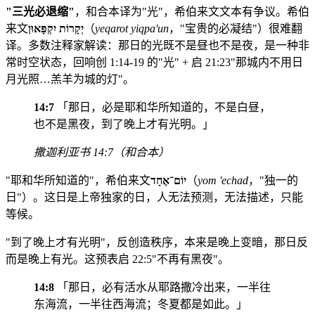
"三光必退缩"
，和合本译为"光"，希伯来文文本有争议。希伯
来文
יְקָרוֹת יִקְפָּאוּן
（
yeqarot yiqpa'un
，"宝贵的必凝结"）很难翻
译。多数注释家解读：那日的光既不是昼也不是夜，是一种非
常时空状态，回响创 1:14-19 的"光" + 启 21:23"那城内不用日
月光照…羔羊为城的灯"。
14:7
「那日，必是耶和华所知道的，不是白昼，
也不是黑夜，到了晚上才有光明。」
撒迦利亚书 14:7（和合本）
"耶和华所知道的"，希伯来文
יוֹם־אֶחָד
（
yom 'echad
，"独一的
日"）。这日是上帝独家的日，人无法预测，无法描述，只能
等候。
"到了晚上才有光明"，反创造秩序，本来是晚上变暗，那日反
而是晚上有光。这预表启 22:5"不再有黑夜"。
14:8
「那日，必有活水从耶路撒冷出来，一半往
东海流，一半往西海流；冬夏都是如此。」