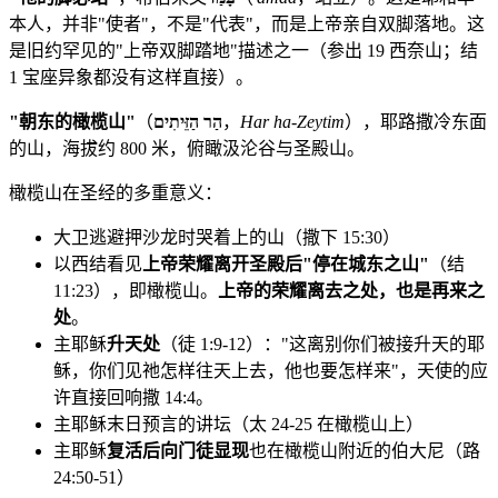
本人，并非"使者"，不是"代表"，而是上帝亲自双脚落地。这
是旧约罕见的"上帝双脚踏地"描述之一（参出 19 西奈山；结
1 宝座异象都没有这样直接）。
"朝东的橄榄山"
（
הַר הַזֵּיתִים
，
Har ha-Zeytim
），耶路撒冷东面
的山，海拔约 800 米，俯瞰汲沦谷与圣殿山。
橄榄山在圣经的多重意义：
大卫逃避押沙龙时哭着上的山（撒下 15:30）
以西结看见
上帝荣耀离开圣殿后"停在城东之山"
（结
11:23），即橄榄山。
上帝的荣耀离去之处，也是再来之
处
。
主耶稣
升天处
（徒 1:9-12）："这离别你们被接升天的耶
稣，你们见祂怎样往天上去，他也要怎样来"，天使的应
许直接回响撒 14:4。
主耶稣末日预言的讲坛（太 24-25 在橄榄山上）
主耶稣
复活后向门徒显现
也在橄榄山附近的伯大尼（路
24:50-51）