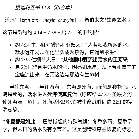
撒迦利亚书 14:8（和合本）
"活水"（
מַיִם חַיִּים
，
mayim chayyim
），希伯来文"
生命之水
"。
这节是新约约 4:14 + 7:38 + 启 22:1 的旧约根：
约 4:14 主耶稣对撒玛利亚妇人："人若喝我所赐的水，
就永远不渴…在他里头成为泉源，直涌到永生"
约 7:38 住棚节大日："
从他腹中要流出活水的江河来
"
启 22:1-2 "有生命水的河，明亮如水晶，从上帝和羔羊的
宝座流出来…在河这边与那边有生命树"
"一半往东海，一半往西海"，东海即死海，西海即地中海。死
海是死的，活水进入死海使其复活（呼应结 47:8-9 圣殿之河
使死海满了鱼）。死海活化即死亡被生命战胜即启 22:1 的复
活意象。
"冬夏都是如此"
，巴勒斯坦的特殊气候：冬季多雨、夏季旱
季，但末日的活水没有季节差。这是创造秩序被恢复的标志。