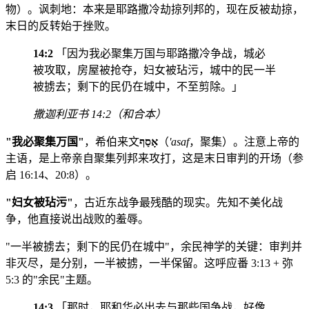
物）。讽刺地：本来是耶路撒冷劫掠列邦的，现在反被劫掠，
末日的反转始于挫败。
14:2
「因为我必聚集万国与耶路撒冷争战，城必
被攻取，房屋被抢夺，妇女被玷污，城中的民一半
被掳去；剩下的民仍在城中，不至剪除。」
撒迦利亚书 14:2（和合本）
"我必聚集万国"
，希伯来文
אָסַף
（
'asaf
，聚集）。注意上帝的
主语，是上帝亲自聚集列邦来攻打，这是末日审判的开场（参
启 16:14、20:8）。
"妇女被玷污"
，古近东战争最残酷的现实。先知不美化战
争，他直接说出战败的羞辱。
"一半被掳去；剩下的民仍在城中"，余民神学的关键：审判并
非灭尽，是分别，一半被掳，一半保留。这呼应番 3:13 + 弥
5:3 的"余民"主题。
14:3
「那时，耶和华必出去与那些国争战，好像