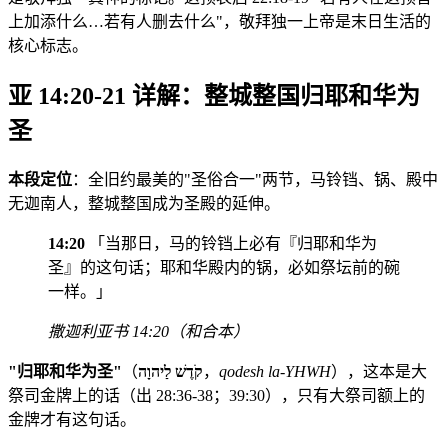
上加添什么…若有人删去什么"，敬拜独一上帝是末日生活的
核心标志。
亚 14:20-21 详解：整城整国归耶和华为
圣
本段定位
：全旧约最美的"圣俗合一"两节，马铃铛、锅、殿中
无迦南人，整城整国成为圣殿的延伸。
14:20
「当那日，马的铃铛上必有『归耶和华为
圣』的这句话；耶和华殿内的锅，必如祭坛前的碗
一样。」
撒迦利亚书 14:20（和合本）
"归耶和华为圣"
（
קֹדֶשׁ לַיהוָה
，
qodesh la-YHWH
），这本是大
祭司金牌上的话（出 28:36-38；39:30），只有大祭司额上的
金牌才有这句话。