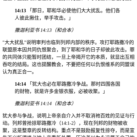
14:13
「那日，耶和华必使他们大大扰乱。他们各
人彼此揪住，举手攻击。」
撒迦利亚书 14:13（和合本）
"大大扰乱"说明审判也临到列邦内部的秩序。攻打耶路撒冷的
联盟原本因共同仇恨聚合，到了耶和华的日子却彼此攻击。罪
的共同体只能暂时团结，一旦上帝揭开它的本质，就显出互相
吞吃的结局。这也提醒教会，不要把任何以仇恨维系的同盟误
认为真正合一。
14:14
「犹大也必在耶路撒冷争战。那时四围各国
的财物，就是许多金银衣服，必被收聚。」
撒迦利亚书 14:14（和合本）
犹大参与争战，说明上帝亲自介入并不取消祂百姓的见证与行
动。列邦曾抢掠耶路撒冷（14:1-2），现在列邦的财物被收
聚，这是整章的反转结构。重点不是鼓励报复性掠夺，而是宣