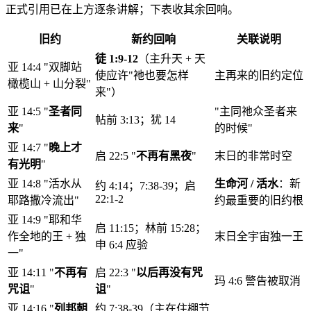
正式引用已在上方逐条讲解；下表收其余回响。
旧约
新约回响
关联说明
徒 1:9-12
（主升天 + 天
亚 14:4 "双脚站
使应许"祂也要怎样
主再来的旧约定位
橄榄山 + 山分裂"
来"）
亚 14:5 "
圣者同
"主同祂众圣者来
帖前 3:13；犹 14
来
"
的时候"
亚 14:7 "
晚上才
启 22:5 "
不再有黑夜
"
末日的非常时空
有光明
"
亚 14:8 "活水从
生命河 / 活水
：新
约 4:14；7:38-39；启
22:1-2
耶路撒冷流出"
约最重要的旧约根
亚 14:9 "耶和华
启 11:15；林前 15:28；
作全地的王 + 独
末日全宇宙独一王
申 6:4 应验
一"
亚 14:11 "
不再有
启 22:3 "
以后再没有咒
玛 4:6 警告被取消
咒诅
"
诅
"
亚 14:16 "
列邦朝
约 7:38-39（主在住棚节