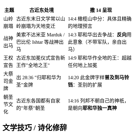
主题
古近东处境
撒 14 呈现
山岭
古近东末日文学常以山
14:4 橄榄山中分：具体且精确
崩塌
岭崩塌为天地变迁
的地理预言
美索不达米亚 Marduk /
14:3 耶和华出去争战：
反向
用
战神
巴比伦 Ishtar 等战神出
此意象（不带军队，亲自出
出马
马
马）
王权
古近东加冕仪式宣告新
14:9 耶和华作全地的王：超越
宣告
王作"全地之王"
任何地上加冕
大祭
出 28:36 "归耶和华为
14:20 此金牌字样
普及到马铃
司金
圣"金牌
铛
：圣别的扩展
牌
朝圣
古近东各国都有自家
14:16 列邦不朝自己的神祇，
节文
的"年祭"朝圣
是朝向
耶和华独一真神
化
文学技巧 / 诗化修辞