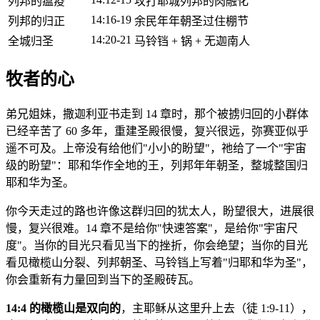
列邦的瘟疫
攻打耶城列邦的肉融化
14:16-19
列邦的归正
余民年年朝圣过住棚节
14:20-21
全城归圣
马铃铛 + 锅 + 无迦南人
牧者的心
弟兄姐妹，撒迦利亚书走到 14 章时，那个被掳归回的小群体
已经辛苦了 60 多年，重建圣殿很慢，复兴很远，弥赛亚似乎
遥不可及。上帝没有给他们"小小的盼望"，祂给了一个"宇宙
级的盼望"：耶和华作全地的王，列邦年年朝圣，整城整国归
耶和华为圣。
你今天走过的路也许像这群归回的犹太人，盼望很大，进展很
慢，复兴很难。14 章不是给你"快速答案"，是给你"宇宙尺
度"。当你的目光只看见当下的挫折，你会绝望；当你的目光
看见橄榄山分裂、列邦朝圣、马铃铛上写着"归耶和华为圣"，
你会重新有力量回到当下的圣殿砖瓦。
14:4 的橄榄山是双向的
，主耶稣从这里升上去（徒 1:9-11），