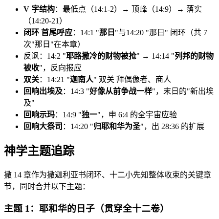
V 字结构
：最低点（14:1-2）→ 顶峰（14:9）→ 落实
（14:20-21）
闭环 首尾呼应
：14:1 "
那日
"与14:20 "那日" 闭环（共 7
次"那日"在本章）
反讽：14:2 "
耶路撒冷的财物被抢
" → 14:14 "
列邦的财物
被收
"，反向报应
双关
：14:21 "
迦南人
" 双关 拜偶像者、商人
回响出埃及
：14:3 "
好像从前争战一样
"，末日的"新出埃
及"
回响示玛
：14:9 "
独一
"，申 6:4 的全宇宙应验
回响大祭司
：14:20 "
归耶和华为圣
"，出 28:36 的扩展
神学主题追踪
撒 14 章作为撒迦利亚书闭环、十二小先知整体收束的关键章
节，同时合并以下主题：
主题 1：耶和华的日子（贯穿全十二卷）