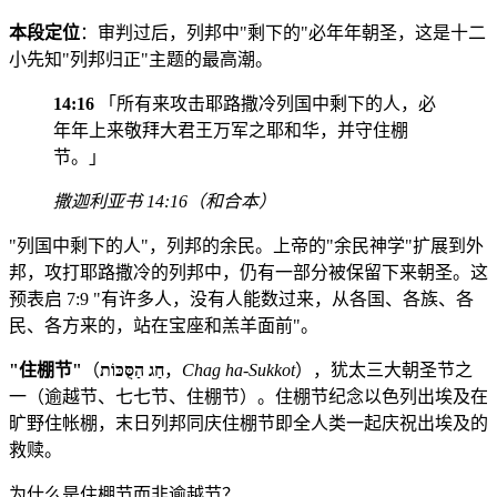
本段定位
：审判过后，列邦中"剩下的"必年年朝圣，这是十二
小先知"列邦归正"主题的最高潮。
14:16
「所有来攻击耶路撒冷列国中剩下的人，必
年年上来敬拜大君王万军之耶和华，并守住棚
节。」
撒迦利亚书 14:16（和合本）
"列国中剩下的人"，列邦的余民。上帝的"余民神学"扩展到外
邦，攻打耶路撒冷的列邦中，仍有一部分被保留下来朝圣。这
预表启 7:9 "有许多人，没有人能数过来，从各国、各族、各
民、各方来的，站在宝座和羔羊面前"。
"住棚节"
（
חַג הַסֻּכּוֹת
，
Chag ha-Sukkot
），犹太三大朝圣节之
一（逾越节、七七节、住棚节）。住棚节纪念以色列出埃及在
旷野住帐棚，末日列邦同庆住棚节即全人类一起庆祝出埃及的
救赎。
为什么是住棚节而非逾越节？