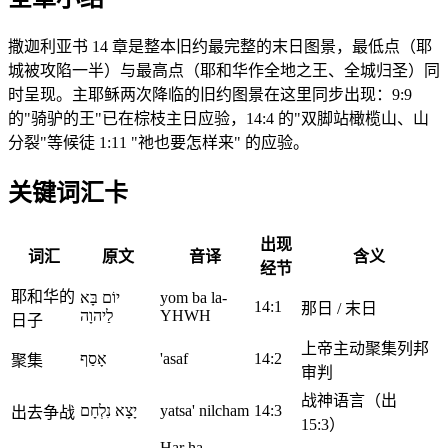
撒迦利亚书 14 章是整本旧约最完整的末日图景，最低点（耶
城被攻陷一半）与最高点（耶和华作全地之王、全城归圣）同
时呈现。主耶稣两次降临的旧约图景在这里同步出现：9:9
的"骑驴的王"已在棕枝主日应验，14:4 的"双脚站橄榄山、山
分裂"等候徒 1:11 "祂也要怎样来" 的应验。
关键词汇卡
出现
词汇
原文
音译
含义
经节
耶和华的
יוֹם בָּא
yom ba la-
14:1
那日 / 末日
לַיהוָה
YHWH
日子
上帝主动聚集列邦
אָסַף
'asaf
14:2
聚集
审判
战神语言（出
יָצָא נִלְחָם
yatsa' nilcham
14:3
出去争战
15:3）
Har ha-