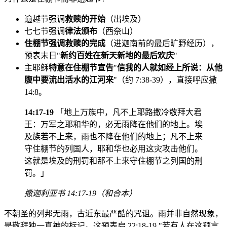
逾越节强调
救赎的开始
（出埃及）
七七节强调
律法颁布
（西奈山）
住棚节强调救赎的完成
（进迦南前的最后旷野经历），
预表末日"
新约百姓在新天新地的最后欢庆
"
主耶稣
特意在住棚节宣告
"
信我的人就如经上所说：从他
腹中要流出活水的江河来
"（约 7:38-39），直接呼应撒
14:8。
14:17-19
「地上万族中，凡不上耶路撒冷敬拜大君
王：万军之耶和华的，必无雨降在他们的地上。埃
及族若不上来，雨也不降在他们的地上；凡不上来
守住棚节的列国人，耶和华也必用这灾攻击他们。
这就是埃及的刑罚和那不上来守住棚节之列国的刑
罚。」
撒迦利亚书 14:17-19（和合本）
不朝圣的列邦无雨，古近东最严酷的咒诅。雨并非自然现象，
是敬拜独一真神的标记。这预表启 22:18-19 "若有人在这预言