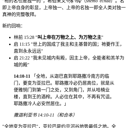
"祂的名也是独一的"，希伯来文
שְׁמוֹ אֶחָד
（
shemo 'echad
）。名
即上帝自身的彰显，上帝独一、上帝的名独一即全人类对独一
真神的完整敬拜。
新约回响：
林前 15:28 "
叫上帝在万物之上、为万物之主
"
启 11:15 "世上的国成了我主和主基督的国；祂要作王，
直到永永远远"
启 21:22 "我未见城内有殿，因主上帝，全能者和羔羊为
城的殿"
14:10-11
「全地，从迦巴直到耶路撒冷南方的临
门，要变为亚拉巴。耶路撒冷必仍居高位，就是从
便雅悯门到第一门之处，又到角门，并从哈楠业
楼，直到王的酒榨。人必住在其中，不再有咒诅。
耶路撒冷人必安然居住。」
撒迦利亚书 14:10-11（和合本）
"全地变为亚拉巴"，亚拉巴是约旦河谷地势最低之地。全