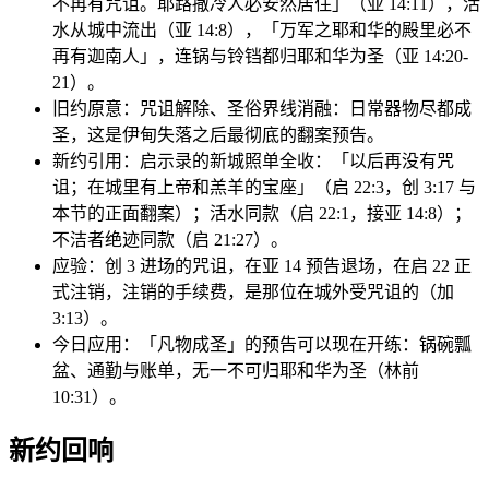
不再有咒诅。耶路撒冷人必安然居住」（亚 14:11），活
水从城中流出（亚 14:8），「万军之耶和华的殿里必不
再有迦南人」，连锅与铃铛都归耶和华为圣（亚 14:20-
21）。
旧约原意：咒诅解除、圣俗界线消融：日常器物尽都成
圣，这是伊甸失落之后最彻底的翻案预告。
新约引用：启示录的新城照单全收：「以后再没有咒
诅；在城里有上帝和羔羊的宝座」（启 22:3，创 3:17 与
本节的正面翻案）；活水同款（启 22:1，接亚 14:8）；
不洁者绝迹同款（启 21:27）。
应验：创 3 进场的咒诅，在亚 14 预告退场，在启 22 正
式注销，注销的手续费，是那位在城外受咒诅的（加
3:13）。
今日应用：「凡物成圣」的预告可以现在开练：锅碗瓢
盆、通勤与账单，无一不可归耶和华为圣（林前
10:31）。
新约回响