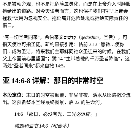
不是被动旁观，也不是把危险属灵化，而是在上帝介入时顺服
祂给出的道路。对今天读者而言，这也保护我们不把"上帝会
拯救"误用为忽视安全、拖延离开危险处境或拒绝实际责任的
借口。
"有一切圣者同来"，希伯来文
קְדֹשִׁים
（
qedoshim
，圣者），可
指天使也可指圣徒。新约直接引用：帖前 3:13 "愿祂…使你
们…成为圣洁，将来我们主耶稣同祂众圣徒来的时候，在我们
父上帝面前心里坚固"；犹 14 "主带着祂的千万圣者降临"，这
两处"圣者同来"都来自撒 14:5。
亚 14:6-8 详解：那日的非常时空
本段定位
：末日的时空被颠覆，非昼非夜、活水从耶路撒冷流
出。这预备整本圣经最终图景，启 22 的生命河。
14:6
「那日，必没有光，三光必退缩。」
撒迦利亚书 14:6（和合本）