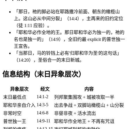
「那日，祂的脚必站在耶路撒冷前面、朝东的橄榄山
上。这山必从中间分裂」（14:4），主再来的旧约定位
（徒 1:11 应验）。
「耶和华必作全地的王。那日耶和华必为独一的，祂的
名也是独一的」（14:9），全旧约最 explicit 的普世独一
王宣告。
「当那日，马的铃铛上必有'归耶和华为圣'的这句话」
（14:20），圣俗合一的末日新城。
信息结构（末日异象层次）
异象层次
经文
内容
14:1-2
末日最低点
列邦聚集围攻 + 城被攻取一半
14:3-5
耶和华亲自介入
出去争战 + 双脚站橄榄山 + 山分裂
14:6-8
非常时空
非昼非夜 + 活水流出
14:9-11
普世独一王
耶和华作全地王 + 不再有咒诅
14:12-15