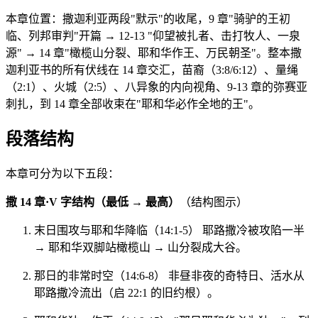
本章位置：撒迦利亚两段"默示"的收尾，9 章"骑驴的王初
临、列邦审判"开篇 → 12-13 "仰望被扎者、击打牧人、一泉
源" → 14 章"橄榄山分裂、耶和华作王、万民朝圣"。整本撒
迦利亚书的所有伏线在 14 章交汇，苗裔（3:8/6:12）、量绳
（2:1）、火城（2:5）、八异象的内向视角、9-13 章的弥赛亚
刺扎，到 14 章全部收束在"耶和华必作全地的王"。
段落结构
本章可分为以下五段：
撒 14 章·V 字结构（最低 → 最高）
（结构图示）
末日围攻与耶和华降临（14:1-5） 耶路撒冷被攻陷一半
→ 耶和华双脚站橄榄山 → 山分裂成大谷。
那日的非常时空（14:6-8） 非昼非夜的奇特日、活水从
耶路撒冷流出（启 22:1 的旧约根）。