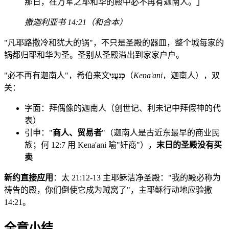
那日，在万军之耶和华的殿中必不再有迦南人。」
撒迦利亚书 14:21（和合本）
"凡耶路撒冷和犹大的锅"，不只是圣殿的器皿，整个城每家的
锅都归耶和华为圣。圣别从圣殿溢出到家家户户。
"必不再有迦南人"，希伯来文
כְּנַעֲנִי
（
Kena'ani
，迦南人），双
关：
字面：拜偶像的迦南人（创世记、利未记中拜假神的代
表）
引申："
商人、贸易者
"（迦南人是古近东最早的商业民
族；何 12:7 用 Kena'ani 喻"奸商"），
末日的圣殿没有买
卖
新约直接应用
：太 21:12-13 主耶稣洁净圣殿："我的殿必称为
祷告的殿，你们倒使它成为贼窝了"，主耶稣行动地应验撒
14:21。
全章小结