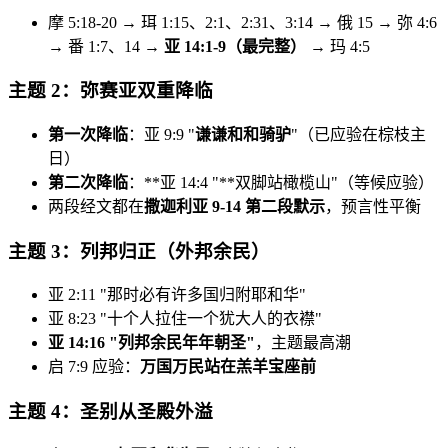
摩 5:18-20 → 珥 1:15、2:1、2:31、3:14 → 俄 15 → 弥 4:6
→ 番 1:7、14 →
亚 14:1-9（最完整）
→ 玛 4:5
主题 2：弥赛亚双重降临
第一次降临
：亚 9:9 "
谦谦和和骑驴
"（已应验在棕枝主
日）
第二次降临
：**亚 14:4 "**双脚站橄榄山"（等候应验）
两段经文都在
撒迦利亚 9-14 第二段默示
，预言性平衡
主题 3：列邦归正（外邦余民）
亚 2:11 "那时必有许多国归附耶和华"
亚 8:23 "十个人拉住一个犹大人的衣襟"
亚 14:16 "
列邦余民年年朝圣
"
，主题最高潮
启 7:9 应验：
万国万民站在羔羊宝座前
主题 4：圣别从圣殿外溢