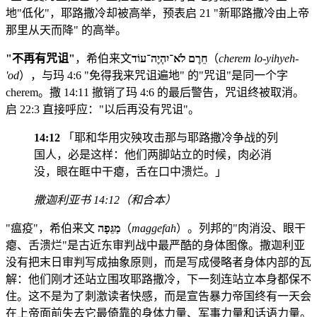
地"低化"，耶路撒冷却被高举，预表启 21 "新耶路撒冷由上帝
那里从天而降" 的高举。
"不再有咒诅"
，希伯来文
חֵרֶם לֹא־יִהְיֶה־עוֹד
（
cherem lo-yihyeh-
'od
），与玛 4:6 "免得我来咒诅遍地" 的"咒诅"是同一个字
cherem。撒 14:11 撤销了玛 4:6 的最后警告，咒诅终被取消。
启 22:3 直接呼应："以后再没有咒诅"。
14:12
「耶和华用灾殃攻击那与耶路撒冷争战的列
国人，必是这样：他们两脚站立的时候，肉必消
没，眼在眶中干瘪，舌在口中溃烂。」
撒迦利亚书 14:12（和合本）
"瘟疫"，希伯来文
מַגֵּפָה
（
maggefah
）。列邦的"肉消没、眼干
瘪、舌溃烂"是古近东审判战中最严酷的身体图像。撒迦利亚
没有把末日审判写成抽象原则，而是写成侵略者身体内部的瓦
解：他们刚才还站立围攻耶路撒冷，下一刻连站立本身都保不
住。这不是为了刺激读者快感，而是宣告暴力帝国终有一天会
在上帝面前失去它最倚靠的身体力量、军事力量和话语力量。