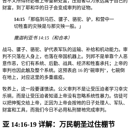
告不义所得终必被上帝重新处置，压迫者以为永远属于自己的
财富，到了耶和华的日子会变成审判的证物。
14:15
「那临到马匹、骡子、骆驼、驴，和营中一
切牲畜的灾殃是与那灾殃一般。」
撒迦利亚书 14:15（和合本）
战马、骡子、骆驼、驴代表军队的运输、补给和机动能力。审
判不只落在人身上，也落在帝国机器上。列邦不是单靠个人恶
意作恶，它们有系统、后勤、战具、经济和牲畜承托；上帝的
审判也因此触及整个系统。这预表启 16 的"碗审判"，七碗倒
在地上，对应这里的多重瘟疫。
牧养上，这一段要谨慎读。公义审判不是让受压迫者学习幸灾
乐祸，而是让受压迫者知道上帝没有忽略系统性暴力。信徒可
以把伸冤交给上帝，正因为上帝会按祂的日子处理人、军队、
财富和工具，而我们今日不必用私刑替祂完成审判。
亚 14:16-19 详解：万民朝圣过住棚节