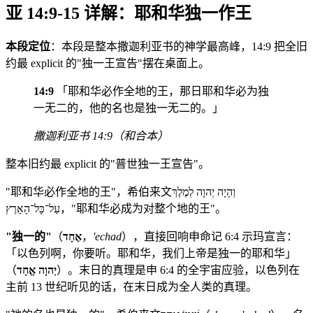
亚 14:9-15 详解：耶和华独一作王
本段定位
：本段是整本撒迦利亚书的神学最高峰，14:9 把全旧
约最 explicit 的"独一王宣告"摆在桌面上。
14:9
「耶和华必作全地的王，那日耶和华必为独
一无二的，他的名也是独一无二的。」
撒迦利亚书 14:9（和合本）
整本旧约最 explicit 的"普世独一王宣告"。
"耶和华必作全地的王"，希伯来文וְהָיָה יְהוָה לְמֶלֶךְ
עַל־כָּל־הָאָרֶץ，"耶和华必成为对整个地的王"。
"独一的"
（
אֶחָד
，
'echad
），直接回响申命记 6:4 示玛宣言：
「以色列啊，你要听。耶和华，我们上帝是独一的耶和华」
（
יְהוָה אֱחָד
）。末日的真理是申 6:4 的全宇宙应验，以色列在
主前 13 世纪听见的话，在末日成为全人类的真理。