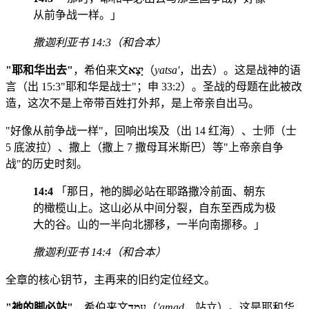
从前争战一样。」
撒迦利亚书 14:3（和合本）
"耶和华出去"
，希伯来文
יָצָא
（
yatsa'
，出去）。这是战神的语
言（出 15:3"耶和华是战士"；申 33:2）。圣战的母题在此被改
造，这次不是上帝带百姓打外邦，是上帝亲自出马。
"好像从前争战一样"，回响出埃及（出 14 红海）、士师（士
5 底波拉）、撒上（撒上 7 撒母耳米斯巴）等"上帝亲自争
战"的历史时刻。
14:4
「那日，祂的脚必站在耶路撒冷前面、朝东
的橄榄山上。这山必从中间分裂，自东至西成为极
大的谷。山的一半向北挪移，一半向南挪移。」
撒迦利亚书 14:4（和合本）
全章的核心钥节，主再来的旧约定位经文。
"祂的脚必站"
，希伯来文
עָמַד
（
'amad
，站立）。这是耶和华