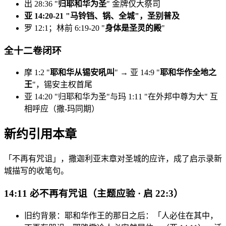
出 28:36 "
归耶和华为圣
" 金牌仅大祭司
亚 14:20-21 "
马铃铛、锅、全城
"，圣别普及
罗 12:1；林前 6:19-20 "
身体是圣灵的殿
"
全十二卷闭环
摩 1:2 "
耶和华从锡安吼叫
" → 亚 14:9 "
耶和华作全地之
王
"，锡安主权首尾
亚 14:20 "归耶和华为圣"与玛 1:11 "在外邦中尊为大" 互
相呼应（撒-玛同期）
新约引用本章
「不再有咒诅」，撒迦利亚末章对圣城的应许，成了启示录新
城描写的收笔句。
14:11 必不再有咒诅（主题应验 · 启 22:3）
旧约背景：耶和华作王的那日之后：「人必住在其中，