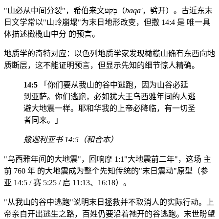
"山必从中间分裂"，希伯来文
בָּקַע
（
baqa'
，劈开）。古近东末
日文学常以"山岭崩塌"为末日地形改变，但撒 14:4 是 唯一具
体描述橄榄山中分 的预言。
地质学的奇特对应：以色列地质学家发现橄榄山确有东西向地
质断层，这不能证明预言，但显示先知的细节惊人精确。
14:5
「你们要从我山的谷中逃跑，因为山谷必延
到亚萨。你们逃跑，必如犹大王乌西雅年间的人逃
避大地震一样。耶和华我的上帝必降临，有一切圣
者同来。」
撒迦利亚书 14:5（和合本）
"乌西雅年间的大地震"，回响摩 1:1"大地震前二年"，这场 主
前 760 年 的大地震成为整个先知传统的"末日震动"原型（参
亚 14:5 / 赛 5:25 / 启 11:13、16:18）。
"从我山的谷中逃跑"说明末日拯救并不取消人的实际行动。上
帝亲自开出逃生之路，百姓仍要沿着祂开的谷逃跑。末世盼望