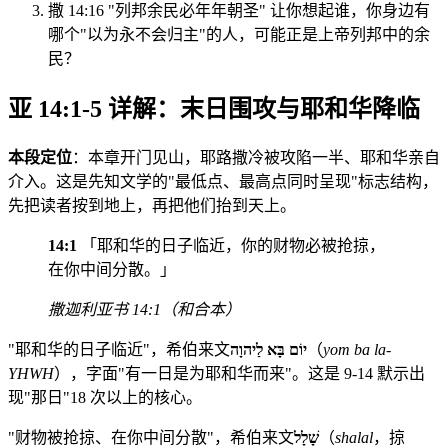
撒 14:16 "列邦余民必年年朝圣" 让你想起谁，你身边有
哪个"以为永不会归主"的人，可能正是上帝列邦中的余
民？
亚 14:1-5 详解：末日围攻与耶和华降临
本段定位
：本章开门见山，耶路撒冷被攻陷一半、耶和华亲自
介入。这是先知文学的"最低点、最高点同时呈现"标志结构，
先把读者按到地上，再把他们抬到天上。
14:1
「耶和华的日子临近，你的财物必被抢掠，
在你中间分散。」
撒迦利亚书 14:1（和合本）
"耶和华的日子临近"，希伯来文
יוֹם בָּא לַיהוָה
（
yom ba la-
YHWH
），字面"有一日是为耶和华而来"。这是 9-14 默示出
现"那日"18 次以上的核心。
"财物被抢掠、在你中间分散"，希伯来文
שָׁלָל
（
shalal
，掠