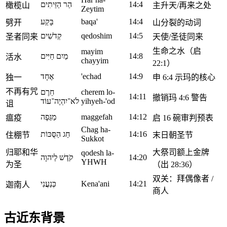
הַר הַזֵּיתִים
14:4
橄榄山
主升天/再来之处
Zeytim
בָּקַע
baqa'
14:4
劈开
山分裂的动词
קְדֹשִׁים
qedoshim
14:5
圣者同来
天使/圣徒同来
生命之水（启
mayim
מַיִם חַיִּים
14:8
活水
chayyim
22:1）
אֶחָד
'echad
14:9
独一
申 6:4 示玛的核心
不再有咒
חֵרֶם
cherem lo-
14:11
撤销玛 4:6 警告
לֹא־יִהְיֶה־עוֹד
yihyeh-'od
诅
מַגֵּפָה
maggefah
14:12
瘟疫
启 16 碗审判预表
Chag ha-
חַג הַסֻּכּוֹת
14:16
住棚节
末日朝圣节
Sukkot
归耶和华
大祭司额上金牌
qodesh la-
קֹדֶשׁ לַיהוָה
14:20
YHWH
为圣
（出 28:36）
双关：拜偶像者 /
כְּנַעֲנִי
Kena'ani
14:21
迦南人
商人
古近东背景