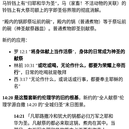
马铃铛上有"归耶和华为圣"，马（家畜！不洁动物的关联）的
铃铛上有大祭司额上的字即圣俗界限的彻底消解。
"殿内的锅即祭坛前的碗"，殿内的锅（普通煮物）等于祭坛前
的碗（神圣献祭器皿）。普通煮物即圣别献祭。
新约的应用：
罗 12:1 "
将身体献上当作活祭
"，
身体的日常成为神圣的
献祭
林前 10:31 "
或吃或喝，无论作什么，都要为荣耀上帝而
行
"，日常的吃喝就是敬拜
西 3:17 "无论作什么，或说话或行事，都要奉主耶稣的
名"
14:20 是这整套新约伦理学的旧约根基
，新约的"全人献祭"伦
理学源自撒 14:20 的"全城归圣"末日图景。
14:21
「凡耶路撒冷和犹大的锅都必归万军之耶和
华为圣。凡献祭的都必来取这锅，煮肉在其中。当