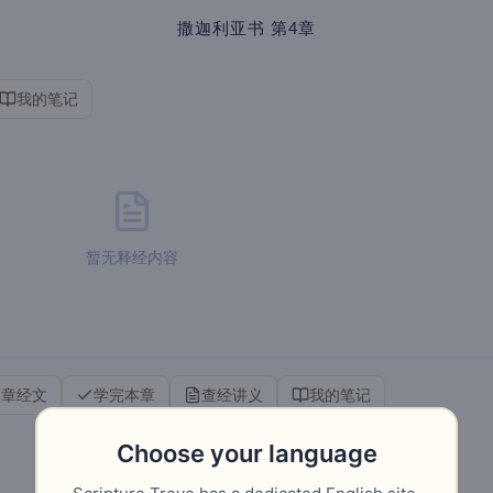
撒迦利亚书
第4章
我的笔记
暂无释经内容
本章经文
学完本章
查经讲义
我的笔记
Choose your language