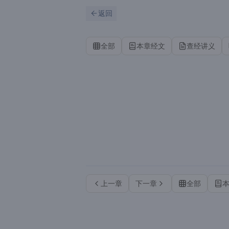
跳到主要内容
刷新
返回
全部
本章经文
查经讲义
上一章
下一章
全部