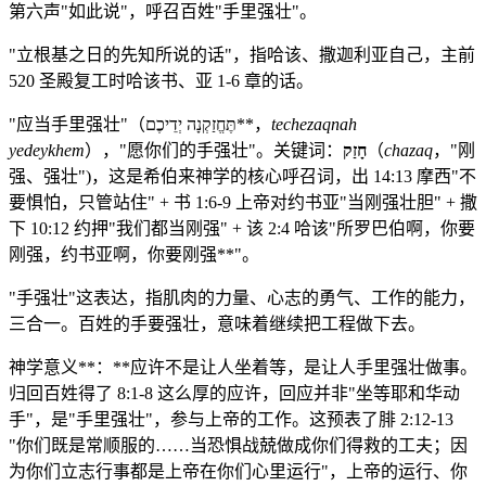
第六声"如此说"，呼召百姓"手里强壮"。
"立根基之日的先知所说的话"，指哈该、撒迦利亚自己，主前
520 圣殿复工时哈该书、亚 1-6 章的话。
"应当手里强壮"（תֶּחֱזַקְנָה יְדֵיכֶם**，
techezaqnah
yedeykhem
），"愿你们的手强壮"。关键词：
חָזַק
（
chazaq
，"刚
强、强壮")，这是希伯来神学的核心呼召词，出 14:13 摩西"不
要惧怕，只管站住" + 书 1:6-9 上帝对约书亚"当刚强壮胆" + 撒
下 10:12 约押"我们都当刚强" + 该 2:4 哈该"所罗巴伯啊，你要
刚强，约书亚啊，你要刚强**"。
"手强壮"这表达，指肌肉的力量、心志的勇气、工作的能力，
三合一。百姓的手要强壮，意味着继续把工程做下去。
神学意义**：**应许不是让人坐着等，是让人手里强壮做事。
归回百姓得了 8:1-8 这么厚的应许，回应并非"坐等耶和华动
手"，是"手里强壮"，参与上帝的工作。这预表了腓 2:12-13
"你们既是常顺服的……当恐惧战兢做成你们得救的工夫；因
为你们立志行事都是上帝在你们心里运行"，上帝的运行、你