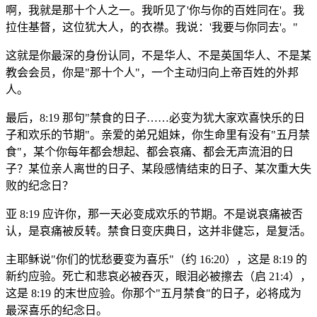
啊，我就是那十个人之一。我听见了'你与你的百姓同在'。我
拉住基督，这位犹大人，的衣襟。我说：'我要与你同去'。"
这就是你最深的身份认同，不是华人、不是英国华人、不是某
教会会员，你是"那十个人"，一个主动归向上帝百姓的外邦
人。
最后，8:19 那句"禁食的日子……必变为犹大家欢喜快乐的日
子和欢乐的节期"。亲爱的弟兄姐妹，你生命里有没有"五月禁
食"，某个你每年都会想起、都会哀痛、都会无声流泪的日
子？某位亲人离世的日子、某段感情结束的日子、某次重大失
败的纪念日？
亚 8:19 应许你，那一天必变成欢乐的节期。不是说哀痛被否
认，是哀痛被反转。禁食日变庆典日，这并非健忘，是复活。
主耶稣说"你们的忧愁要变为喜乐"（约 16:20），这是 8:19 的
新约应验。死亡和悲哀必被吞灭，眼泪必被擦去（启 21:4），
这是 8:19 的末世应验。你那个"五月禁食"的日子，必将成为
最深喜乐的纪念日。