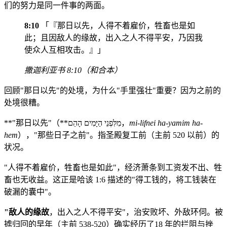
们的努力是同一件事的两面。
8:10
「『那日以先，人得不着雇价，牲畜也是如
此；且因敌人的缘故，出入之人不得平安，乃因我
使众人互相攻击。』」
撒迦利亚书 8:10（和合本）
回顾"那日以先"的处境，为什么"手里强壮"重要？因为之前的
处境很糟。
**"那日以先"（**מִלִּפְנֵי הַיָּמִים הָהֵם，
mi-lifnei ha-yamim ha-
hem
），"那些日子之前"。指圣殿复工前（主前 520 以前）的
状况。
"人得不着雇价，牲畜也是如此"，经济萧条到工资发不出、牲
畜也无收益。这正是哈该 1:6 描述的"得工钱的，将工钱装在
破漏的囊中"。
"敌人的缘故
，出入之人不得平安"，治安败坏、外敌环伺。被
掳归回的早年（主前 538-520）确实经历了18 年的拦阻与挫