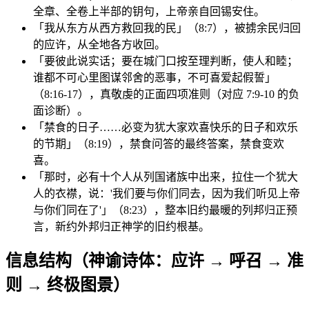
全章、全卷上半部的钥句，上帝亲自回锡安住。
「我从东方从西方救回我的民」（8:7），被掳余民归回
的应许，从全地各方收回。
「要彼此说实话；要在城门口按至理判断，使人和睦；
谁都不可心里图谋邻舍的恶事，不可喜爱起假誓」
（8:16-17），真敬虔的正面四项准则（对应 7:9-10 的负
面诊断）。
「禁食的日子……必变为犹大家欢喜快乐的日子和欢乐
的节期」（8:19），禁食问答的最终答案，禁食变欢
喜。
「那时，必有十个人从列国诸族中出来，拉住一个犹大
人的衣襟，说：'我们要与你们同去，因为我们听见上帝
与你们同在了'」（8:23），整本旧约最暖的列邦归正预
言，新约外邦归正神学的旧约根基。
信息结构（神谕诗体：应许 → 呼召 → 准
则 → 终极图景）