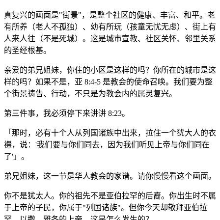
真复兴的画面是"街景"，是整个社区的健康、丰富、和平。老
有所养（老人不孤独）、幼有所玩（孩童无忧无虑）、街上有
人来人往（不是死城）。这是城市宣教、社区关怀、邻里关系
的圣经根基。
亲爱的弟兄姐妹，你住的小区是这样的吗？你所在的城市是这
样的吗？如果不是，亚 8:4-5 是教会的使命召唤。我们要为整
个街景祷告、行动，不只是为教会内的属灵复兴。
第三件事，我必须停下来讲讲 8:23。
「那时，必有十个人从列国诸族中出来，拉住一个犹大人的衣
襟，说：'我们要与你们同去，因为我们听见上帝与你们同在
了'」。
弟兄姐妹，这一节是华人教会的家谱。请你慢慢看这个画面。
你不是犹太人。你的祖先不是亚伯拉罕的后裔。你出生时不属
于上帝的子民，你属于"列国诸族"。但你今天却敬拜亚伯拉
罕、以撒、雅各的上帝，这是怎么发生的？