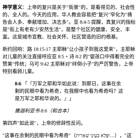
神学意义
：上帝的复兴是关于"街景"的，是看得见的、社会性
的、全人的。今天的应用，华人教会容易把"复兴"窄化为"祷
告会人多、奉献增加、决志多"。亚 8:4-5 提醒，真复兴的指标
是"街上有老有少安然生活"，是整个社区的健康、安全、丰
富。这是城市宣教、社会关怀、社区营造的旧约根基。
新约回响：路 18:15-17 主耶稣"让小孩子到我这里来"，主耶稣
对儿童的关注直接呼应亚 8:5 + 诗 8:2 的"婴孩口中得着完全的
赞美"传统；马可 9:42 主耶稣对"绊倒小子"的严厉警告，上帝
特别看顾儿童。
8:6
「『万军之耶和华如此说：到那日，这事在余
剩的民眼中看为希奇，在我眼中也看为希奇吗？这
是万军之耶和华说的。』」
撒迦利亚书 8:6（和合本）
第四声"如此说"，上帝的修辞性反问。
"这事在余剩的民眼中看为希奇"（יִפָּלֵא בְּעֵינֵי שְׁאֵרִית…），"这