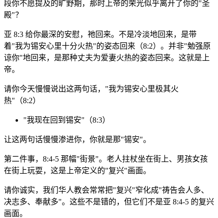
段你不愿提及的旷野期，那时上帝的荣光似乎离开了你的"圣
殿"？
亚 8:3 给你最深的安慰，祂回来。不是冷淡地回来，是带
着"我为锡安心里十分火热"的姿态回来（8:2）。并非"勉强原
谅你"地回来，是那种丈夫为爱妻火热的姿态回来。这就是上
帝。
请你今天慢慢说出这两句话，"我为锡安心里极其火
热"（8:2）
"我现在回到锡安"（8:3）
让这两句话慢慢渗进你，你就是那"锡安"。
第二件事，8:4-5 那幅"街景"。老人拄杖坐在街上、男孩女孩
在街上玩耍，这是上帝定义的"复兴"画面。
请你诚实，我们华人教会常常把"复兴"窄化成"祷告会人多、
决志多、奉献多"。这些不是错的，但它们不是亚 8:4-5 的复兴
画面。