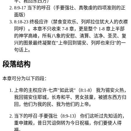
平、救回东西方）
8:9-17 当下的呼召（手要强壮、真敬虔的四项准则的正
面版）
8:18-23 终极应许（禁食变欢乐、列邦拉住犹大人的衣襟
同呼）。本章不只收束 7-8 章，更是整个 1-8 章上半部
的神学高峰，所有八象的安慰、清算、洁净、圣灵、复
兴的图景最终凝聚在"上帝回到锡安、列邦也来归"的一
句话上。
段落结构
本章可分为以下四段：
上帝的主权应许·七声"如此说"（8:1-8） 我为锡安火热，
我回锡安住耶城，长寿和平、男女孩童，被掳东西方归
回，他们为我的民、我为他们的上帝。
当下的呼召·手要强壮（8:9-13） 你们这听过先知话的，
重申建殿，昔日咒诅倒转为今日祝福，你们要使人得
福。