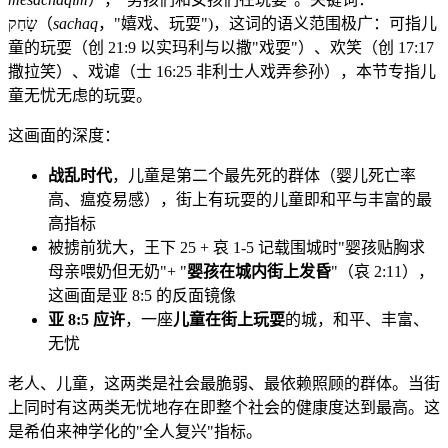
שָׂחַק（
sachaq
，"嬉戏、玩耍")，这词的语义范围极广：可指儿
童的玩耍（创 21:9 以实玛利与以撒"戏耍"）、欢笑（创 17:17
撒拉笑）、戏谑（士 16:25 非利士人戏弄参孙），本节专指儿
童无忧无虑的玩耍。
这画面的深度：
战乱时代
，儿童是第二个最先死的群体（婴儿死亡率
高、瘟疫易感），街上有玩耍的儿童即和平与丰富的最
高指标
被掳前犹大，王下 25 + 哀 1-5 记载围城时"婴孩贴胸求
母亲喂奶但无奶"+ "
婴孩在城内街上发昏
"（哀 2:11），
这画面是亚 8:5 的反面镜像
亚 8:5 应许
，一座
儿童在街上玩耍
的城，和平、丰富、
无忧
老人、儿童，这两类是社会最脆弱、最依赖照顾的群体。当街
上同时有这两类无忧地存在即整个社会的健康度达到最高。这
是希伯来神学化的"全人复兴"指标。