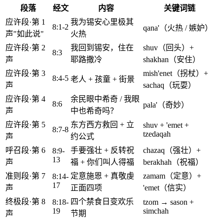
段落
经文
内容
关键词链
应许段·第 1
我为锡安心里极其
8:1-2
qana'（火热 / 嫉妒）
声"如此说"
火热
应许段·第 2
我回到锡安，住在
shuv（回头）+
8:3
声
耶路撒冷
shakhan（安住）
应许段·第 3
mish'enet（拐杖）+
8:4-5
老人 + 孩童 + 街景
声
sachaq（玩耍）
应许段·第 4
余民眼中希奇 / 我眼
8:6
pala'（奇妙）
声
中也希奇吗？
应许段·第 5
东方西方救回 + 立
shuv + 'emet +
8:7-8
tzedaqah
声
约公式
呼召段·第 6
手要强壮 + 反转祝
chazaq（强壮）+
8:9-
13
声
福 + 你们叫人得福
berakhah（祝福）
准则段·第 7
定意施恩 + 真敬虔
zamam（定意）+
8:14-
17
声
正面四项
'emet（信实）
终极段·第 8
四个禁食日变欢乐
8:18-
tzom → sason +
19
simchah
声
节期