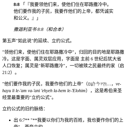
8:8
「『我要领他们来，使他们住在耶路撒冷中。
他们要作我的子民，我要作他们的上帝，都凭诚实
和公义。』」
撒迦利亚书 8:8（和合本）
第五声"如此说"的延续、立约公式。
"领他们来，使他们住在耶路撒冷中"，归回的目的地是耶路撒
冷。这是字面、属灵双层应用，字面是 主前 6 世纪后犹大省
人口恢复；属灵是"新耶路撒冷"，一切被赎之民最终的家（启
21:2）。
"他们要作我的子民，我要作他们的上帝"（וְהָיוּ לִי לְעָם…，
ve-
hayu li le-'am va-'ani 'ehyeh la-hem le-'Elohim
），这是希伯来圣
经里最重要的"立约公式"。
立约公式的旧约脉络：
出 6:7** "**我要以你们为我的百姓，我也要作你们的上
帝"，西奈立约