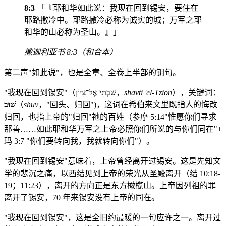
8:3
「『耶和华如此说：我现在回到锡安，要住在
耶路撒冷中。耶路撒冷必称为诚实的城；万军之耶
和华的山必称为圣山。』」
撒迦利亚书 8:3（和合本）
第二声"如此说"，也是全章、全卷上半部的钥句。
"我现在回到锡安"（שַׁבְתִּי אֶל־צִיּוֹן，
shavti 'el-Tzion
），关键词：
שׁוּב
（
shuv
，"回头、归回")，这词在希伯来文里既指人的悔改
归回，也指上帝的"归回"祂的百姓（参摩 5:14"惟愿你们寻求
那善……如此耶和华万军之上帝必照你们所说的与你们同在"+
玛 3:7 "你们要转向我，我就转向你们"）。
"我现在回到锡安"意味着，上帝曾经离开过锡安。这是先知文
学的悲沉之痛，以西结见到上帝的荣光从圣殿离开（结 10:18-
19；11:23），离开的方向正是东方橄榄山。上帝因列祖的罪
离开了锡安，70 年来锡安没有上帝的同在。
"我现在回到锡安"，这是全旧约最暖的一句应许之一。离开过