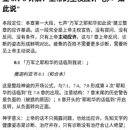
此说"
本段定位：本章第一大段，七声"万军之耶和华如此说"建立整
章的应许基调。这一段完全是上帝主权宣告，没有提问、没有
反问、没有条件，只有上帝
主动应许
。这与7 章上帝反问、诊
断的姿态形成鲜明对比。疲惫的百姓不需要更多诊断，需要听
见上帝主动说话。
8:1
「万军之耶和华的话临到我说：」
撒迦利亚书 8:1（和合本）
这是整段神谕的开场公式，与7:1、7:4、7:8 形成第 4 次"耶和
华的话临到"在 7-8 章的出现。注意结构：7 章末尾的历史警告
是负面的（被掳的原因）；8 章开头的"耶和华的话临到"开启
反转，从负面转向正面。
神学意义：上帝的话不只揭露问题，也给出应许。先知文学的
健康姿态是诊断、治疗并存，只有诊断没有治疗会让人绝望；