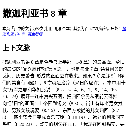
撒迦利亚书 8 章
本页「」中的文字为经文引用，用和合本；其余为百宝书的解经。出处：
撒
迦利亚书 8 章 · 百宝解经
上下文脉
撒迦利亚书第 8 章是全卷书上半部（1-8 章）的最高峰、全旧
约最暖的"复兴应许"密集区之一，也是与亚 7 章"禁食问答的
反问、历史警告"形成的正面应许收束。如果 7 章是诊断（你
们的禁食有问题），8 章就是治疗（来日的应许）。本章用十
次"万军之耶和华如此说"（8:2、3、4、6、7、9、14、19、
20、23）展开一连串复兴蓝图，把归回余民从眼前瓦砾推
向"那日"的画面：上帝回到锡安（8:3）、街上有年老男女拄
杖、男孩女孩玩耍（8:4-5）、东西方被掳的儿女归回（8:7-
8）、四个禁食日变成喜乐节期（8:18-19）、远处的列邦同声
呼归（8:20-23）。整章的钥句在 8:3，「我现在回到锡安，要