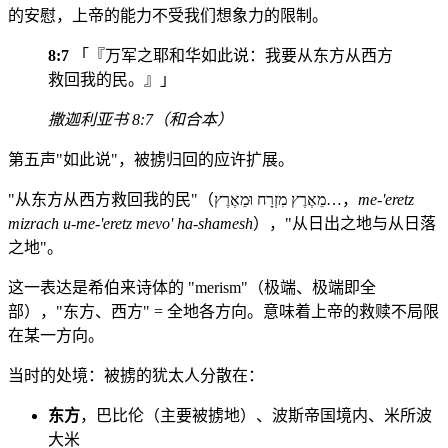
的安慰，上帝的能力不受我们想象力的限制。
8:7
「『万军之耶和华如此说：我要从东方从西方
救回我的民。』」
撒迦利亚书 8:7（和合本）
第五声"如此说"，被掳归回的应许扩展。
"从东方从西方救回我的民"（מֵאֶרֶץ מִזְרָח וּמֵאֶרֶץ…，
me-'eretz
mizrach u-me-'eretz mevo' ha-shamesh
），"从日出之地与从日落
之地"。
这一表达是希伯来诗体的 "merism"（极端、极端即全
部），"东方、西方" = 全地各方向。意味着上帝的救赎不局限
在某一方向。
当时的处境：被掳的犹太人分散在：
东方
，巴比伦（主要被掳地）、波斯帝国境内、米所波
大米