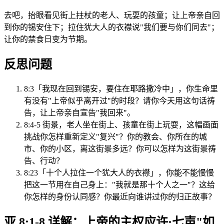
去吧，抬眼看见街上拄杖的老人、玩耍的孩童；让上帝亲自回
到你的锡安住下；拉住犹大人的衣襟说"我们要与你们同去"；
让你的禁食日变为节期。
反思问题
8:3「我现在回到锡安，要住在耶路撒冷中」，你生命里
有没有"上帝似乎离开过"的时段？请你今天用这句话祷
告，让上帝亲自宣告"我回来"。
8:4-5 街景，老人坐在街上、孩童在街上玩耍，这幅画面
挑战你怎样重新定义"复兴"？你的教会、你所在的城
市、你的小区，离这街景多远？你可以怎样为这街景祷
告、行动？
8:23「十个人拉住一个犹大人的衣襟」，你能不能慢慢
把这一节用在自己身上："我就是那十个人之一"？这给
你怎样的身份认同感？你最近向谁讲过你的归正故事？
亚 8:1-8 详解：上帝的主权应许·七声"如