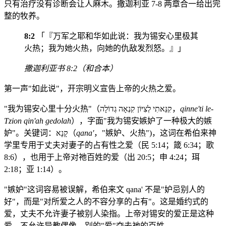
只有治疗没有诊断会让人麻木。撒迦利亚 7-8 两章合一给出完
整的牧养。
8:2
「『万军之耶和华如此说：我为锡安心里极其
火热；我为她火热，向她的仇敌发烈怒。』」
撒迦利亚书 8:2（和合本）
第一声"如此说"，开宗明义宣告上帝的火热之爱。
"我为锡安心里十分火热"（קִנֵּאתִי לְצִיּוֹן קִנְאָה גְדוֹלָה，
qinne'ti le-
Tzion qin'ah gedolah
），字面"我为锡安嫉妒了一种极大的嫉
妒"。关键词：קָנָא（
qana'
，"嫉妒、火热")，这词在希伯来神
学里专用于丈夫对妻子的占有性之爱（民 5:14；箴 6:34；歌
8:6），也用于上帝对祂百姓的爱（出 20:5；申 4:24；珥
2:18；亚 1:14）。
"嫉妒"这词容易被误解，希伯来文 qana' 不是"妒忌别人的
好"，而是"对所爱之人的不容分享的占有"。这是婚约式的
爱，丈夫不允许妻子被别人染指。上帝对锡安的爱正是这种
爱，不允许异教偶像、别的"爱"夺去祂的百姓。