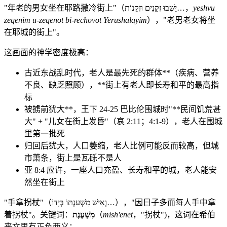
"年老的男女坐在耶路撒冷街上"（יֵשְׁבוּ זְקֵנִים וּזְקֵנוֹת…，
yeshvu
zeqenim u-zeqenot bi-rechovot Yerushalayim
），"老男老女将坐
在耶城的街上"。
这画面的神学密度极高：
古近东战乱时代，老人是最先死的群体**（疾病、营养
不良、缺乏照顾），**街上有老人即长寿和平的最高指
标
被掳前犹大**，王下 24-25 巴比伦围城时"**民间饥荒甚
大" + "儿女在街上发昏"（哀 2:11；4:1-9），老人在围城
里第一批死
归回后犹大，人口萎缩，老人比例可能反而较高，但城
市萧条，街上是瓦砾不是人
亚 8:4 应许，一座人口充盈、长寿和平的城，老人能安
然坐在街上
"手拿拐杖"（וְאִישׁ מִשְׁעַנְתּוֹ בְּיָדוֹ…），"因日子多而每人手中拿
着拐杖"。关键词：
מִשְׁעֶנֶת
（
mish'enet
，"拐杖")，这词在希伯
来文里有正负两义：