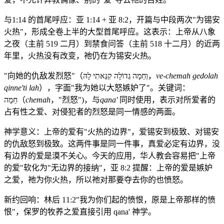
与1:14 的首尾呼应：亚 1:14 + 亚 8:2，开篇与中段两次"为锡安
火热"，形成全卷上半的大型首尾呼应。这表示：上帝从八象
之夜（主前 519 二月）到禁食问答（主前 518 十二月）的近两
年里，火热没有改变，祂仍在为锡安火热。
"向她的仇敌发烈怒"（וְחֵמָה גְדוֹלָה קִנֵּאתִי לָהּ，
ve-chemah gedolah
qinne'ti lah
），字面"我为她以大怒嫉妒了"。关键词：
חֵמָה（
chemah
，"烈怒")，与
qana'
同时使用，表示对所爱者的
占有性之爱、对侵犯者的烈怒是同一情感的两面。
神学意义：上帝的爱有"火热的边界"，爱锡安到极致、对锡安
的仇敌怒到极致。这两件事是同一件事，真爱必定有边界，没
有边界的爱是漠不关心。今天的应用，华人教会容易把"上帝
的爱"软化为"无边界的接纳"，亚 8:2 提醒：上帝的爱是嫉妒
之爱，祂为你火热，所以祂对那要夺去你的也愤怒。
新约回响：林后 11:2"我为你们起的愤恨，原是上帝那样的愤
恨"，保罗的牧养之爱直接引用 qana' 神学。