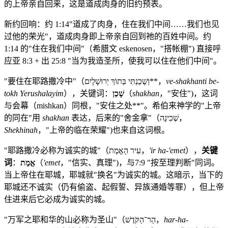
的上帝亲自回来，这是道成肉身的旧约预表。
新约回响：约 1:14"道成了肉身，住在我们中间……我们也见
过他的荣光"，道成肉身即上帝亲自回到祂的百姓中间。约
1:14 的"住在我们中间"（希腊文 eskenosen，"搭帐棚") 直接呼
应亚 8:3 + 出 25:8 "当为我造圣所，使我可以住在他们中间"。
"要住在耶路撒冷中"（וְשָׁכַנְתִּי בְּתוֹךְ יְרוּשָׁלָיִם**，
ve-shakhanti be-
tokh Yerushalayim
），关键词：
שָׁכַן
（
shakhan
，"安住")，这词
与会幕（mishkan）同根，"安住之处**"。希伯来神学的"上帝
的同在"用
shakhan
表达，后来的"舍金拿"（שְׁכִינָה，
Shekhinah
，"上帝的临在荣耀")也来自这词根。
"耶路撒冷必称为诚实的城"（עִיר הָאֱמֶת，
'ir ha-'emet
），
关键
词
：
אֱמֶת
（
'emet
，"信实、真理")，与7:9 "按至理判断"同词。
当上帝住在耶城，耶城就"换名"为诚实的城。这暗示，当下的
耶城还不诚实（仍有偷盗、起假誓、异族通婚等罪），但上帝
住进来后它必成为诚实的城。
"万军之耶和华的山必称为圣山"（הַר־הַקֹּדֶשׁ，
har-ha-