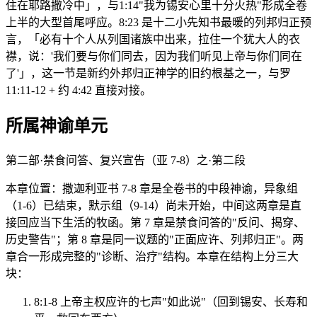
住在耶路撒冷中」，与1:14"我为锡安心里十分火热"形成全卷
上半的大型首尾呼应。8:23 是十二小先知书最暖的列邦归正预
言，「必有十个人从列国诸族中出来，拉住一个犹大人的衣
襟，说：'我们要与你们同去，因为我们听见上帝与你们同在
了'」，这一节是新约外邦归正神学的旧约根基之一，与罗
11:11-12 + 约 4:42 直接对接。
所属神谕单元
第二部·禁食问答、复兴宣告（亚 7-8）之·第二段
本章位置：撒迦利亚书 7-8 章是全卷书的中段神谕，异象组
（1-6）已结束，默示组（9-14）尚未开始，中间这两章是直
接回应当下生活的牧函。第 7 章是禁食问答的"反问、揭穿、
历史警告"；第 8 章是同一议题的"正面应许、列邦归正"。两
章合一形成完整的"诊断、治疗"结构。本章在结构上分三大
块：
8:1-8 上帝主权应许的七声"如此说"（回到锡安、长寿和