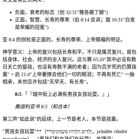
负面，衰老的标志（创 32:31"雅各瘸了腿")
正面，智慧、长寿的尊荣（伯 8:14 反讽；箴 16:31"白发
是荣耀的冠冕")
亚 8:4 的拐杖是正面的，长寿的尊荣、上帝赐福的明证。
神学意义：上帝的复兴包括长寿和平，不只是属灵复兴，是包
括身体、社会、经济的全人复兴。这与赛 65:20"其中必没有数
日夭亡的婴孩，也没有寿数不满的老者；因为百岁死的仍算孩
童" + 启 21:4"上帝要擦去他们一切的眼泪；不再有死亡" 一脉
相承，末世应许包括"无早夭、有长寿"。
8:5
「『城中街上必满有男孩女孩玩耍。』」
撒迦利亚书 8:5（和合本）
第三声"如此说"的延续，上一节是老人，本节是孩童。
"男孩女孩玩耍"**（**יְלָדִים וִילָדוֹת מְשַׂחֲקִים，
yeladim viladot
mesachaqim
），"男孩们和女孩们在玩耍"。关键词：