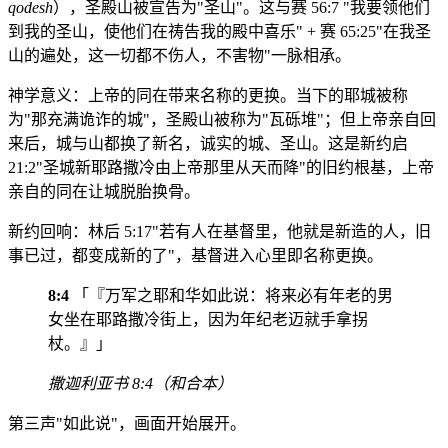
qodesh
），圣殿山被宣告为"圣山"。这与赛 56:7 "我要领他们
到我的圣山，使他们在祷告我的殿中喜乐" + 赛 65:25"在我圣
山的遍处，这一切都不伤人，不害物"一脉相承。
神学意义：上帝的同在带来名称的更换。当下的耶城被称
为"那充满诡诈的城"，圣殿山被称为"瓦砾堆"；但上帝亲自回
来后，城与山都换了新名，诚实的城、圣山。这是新约启
21:2"圣城新耶路撒冷由上帝那里从天而降"的旧约根基，上帝
亲自的同在让城脱胎换骨。
新约回响：林后 5:17"若有人在基督里，他就是新造的人，旧
事已过，都变成新的了"，基督进入心里即名称更换。
8:4
「『万军之耶和华如此说：将来必有年老的男
女坐在耶路撒冷街上，因为年纪老迈就手拿拐
杖。』」
撒迦利亚书 8:4（和合本）
第三声"如此说"，画面开始展开。