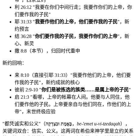
利 26:12 "我要在你们中间行走；我要作你们的上帝，你
们要作我的子民"
耶 31:33 "
我要作他们的上帝，他们要作我的子民
"，新
约预言
结 36:28 "
你们要作我的子民，我要作你们的上帝
"，新
心、新灵
撒 8:8（本节），归回时代重申
新约回响：
来 8:10（直接引耶 31:33）"我要作他们的上帝，他们要
作我的子民"，新约成就的核心
彼前 2:9-10 "
你们是被拣选的族类……是属上帝的子民
"
启 21:3 "看哪，上帝的帐幕在人间。他要与人同住，他
们要作他的子民。上帝要亲自与他们同在，作他们的上
帝"，末世终极应验
"都凭诚实和公义"（
בֶּאֱמֶת וּבִצְדָקָה
，
be-'emet u-vi-tzedaqah
），
关键词双合：信实、公义。这两词在希伯来神学里是立约关系