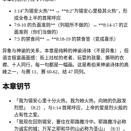
1:14"为锡安火热"** ↔ **8:2"为锡安心里极其火热"，形
成全卷上半的首尾呼应
7:9-10 的负面准则**（列祖所不做的）↔ **8:14-17 的正
面准则（你们当做的）
7:5 的禁食问** ↔ **8:18-19 的禁食答（变成喜乐）
异象与神谕的关系，本章是纯粹的神谕诗体（不是异象），但
语言极富画面感：街上拄杖的老者、玩耍的孩童、撕咧的衣
襟、十人同行，每一句都是一幅画。这是希伯来神谕诗体的高
峰之一，与赛 11、赛 60-62、结 47 同列。
本章钥节
「我为锡安心里十分火热，我为她火热，向她的仇敌发
烈怒」（8:2），与1:14 首尾呼应，上帝的爱是烈火般的
占有性之爱。
「我现在回到锡安，要住在耶路撒冷中。耶路撒冷必称
为诚实的城；万军之耶和华的山必称为圣山」（8:3），