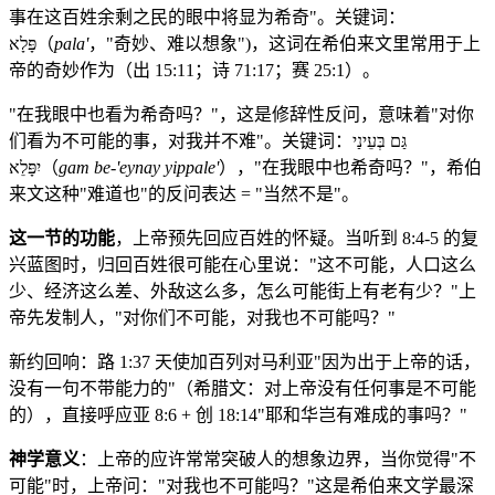
事在这百姓余剩之民的眼中将显为希奇"。关键词：
פָּלָא（
pala'
，"奇妙、难以想象")，这词在希伯来文里常用于上
帝的奇妙作为（出 15:11；诗 71:17；赛 25:1）。
"在我眼中也看为希奇吗？"，这是修辞性反问，意味着"对你
们看为不可能的事，对我并不难"。关键词：גַּם בְּעֵינַי
יִפָּלֵא（
gam be-'eynay yippale'
），"在我眼中也希奇吗？"，希伯
来文这种"难道也"的反问表达 = "当然不是"。
这一节的功能
，上帝预先回应百姓的怀疑。当听到 8:4-5 的复
兴蓝图时，归回百姓很可能在心里说："这不可能，人口这么
少、经济这么差、外敌这么多，怎么可能街上有老有少？"上
帝先发制人，"对你们不可能，对我也不可能吗？"
新约回响：路 1:37 天使加百列对马利亚"因为出于上帝的话，
没有一句不带能力的"（希腊文：对上帝没有任何事是不可能
的），直接呼应亚 8:6 + 创 18:14"耶和华岂有难成的事吗？"
神学意义
：上帝的应许常常突破人的想象边界，当你觉得"不
可能"时，上帝问："对我也不可能吗？"这是希伯来文学最深