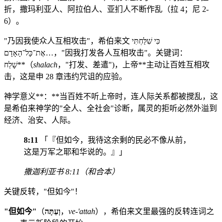
折，撒玛利亚人、阿拉伯人、亚扪人不断作乱（拉 4；尼 2-
6）。
"乃因我使众人互相攻击"，希伯来文 כִּי שִׁלַּחְתִּי
אֶת־כָּל־הָאָדָם…，"因我打发各人互相攻击"。关键词：
שָׁלַח**（
shalach
，"打发、差遣")，上帝**主动让百姓互相攻
击，这是申 28 章违约咒诅的应验。
神学意义**：**当百姓不听上帝时，连人际关系都被搅乱，这
是希伯来神学的"全人、全社会"诊断，属灵的拒听必然外溢到
经济、治安、人际。
8:11
「『但如今，我待这余剩的民必不像从前，
这是万军之耶和华说的。』」
撒迦利亚书 8:11（和合本）
关键反转，"但如今"！
"但如今"
（
וְעַתָּה
，
ve-'attah
），希伯来文里最强的反转连词之