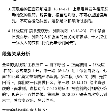
真敬虔的正面四项准则（8:14-17） 上帝定意要叫祖宗惹
动祂怒的反转，说实话、按至理判断、不可心里图谋弟
兄、不可喜爱起假誓，这都是耶和华所恨恶的。
终极应许·禁食变欢乐、列邦同呼（8:18-23） 四个禁食
日变喜乐、列邦的人和强国的居民同来求恩、十人拉住
一犹大人的衣襟"我们要与你们同去"。
段落关系分析
全章的弧线是"主权应许 → 当下呼召 → 正面准则 → 终极应
许"的四段式螺旋上升。第一段（8:1-8）让上帝亲自说话，七
声"如此说"奠定整章的应许基调。第二段（8:9-13）把目光拉
回
当下
，你们这一代要做什么。第三段（8:14-17）给出真敬
虔的正面准则，直接对应 7:9-10 的反面"被掳前的列祖所拒绝
的"，现在归回百姓要做。第四段（8:18-23）镜头再次拉远到
末世，禁食变欢乐、列邦同呼。
本章的结构呼应令人惊叹：