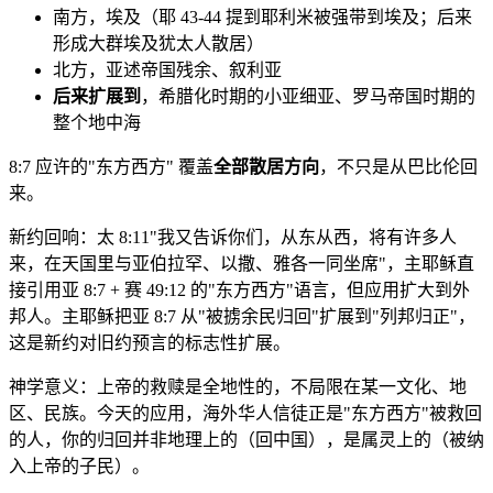
南方，埃及（耶 43-44 提到耶利米被强带到埃及；后来
形成大群埃及犹太人散居）
北方，亚述帝国残余、叙利亚
后来扩展到
，希腊化时期的小亚细亚、罗马帝国时期的
整个地中海
8:7 应许的"东方西方" 覆盖
全部散居方向
，不只是从巴比伦回
来。
新约回响：太 8:11"我又告诉你们，从东从西，将有许多人
来，在天国里与亚伯拉罕、以撒、雅各一同坐席"，主耶稣直
接引用亚 8:7 + 赛 49:12 的"东方西方"语言，但应用扩大到外
邦人。主耶稣把亚 8:7 从"被掳余民归回"扩展到"列邦归正"，
这是新约对旧约预言的标志性扩展。
神学意义：上帝的救赎是全地性的，不局限在某一文化、地
区、民族。今天的应用，海外华人信徒正是"东方西方"被救回
的人，你的归回并非地理上的（回中国），是属灵上的（被纳
入上帝的子民）。