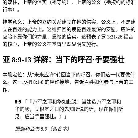
的双柱，上帝的信实（祂守约）、上帝的公义（祂按约的标准
行事）。
神学意义：上帝的立约关系建立在祂的信实、公义上，不是建
立在百姓的能力上。这给归回的疲倦百姓最深的安慰，应许的
应验不靠你们的力量，靠祂的信实。这预表了罗 3:21-26 福音
的核心，上帝的公义在基督里既显明又施行。
亚 8:9-13 详解：当下的呼召·手要强壮
本段定位：从"未来应许"转回当下的呼召，你们这一代要做什
么。这一段把 8:1-8 的应许接地，告诉百姓如何参与上帝的工
作。
8:9
「『万军之耶和华如此说：当建造万军之耶和
华的殿，立根基之日的先知所说的话，现在你们听
见，应当手里强壮。』」
撒迦利亚书 8:9（和合本）