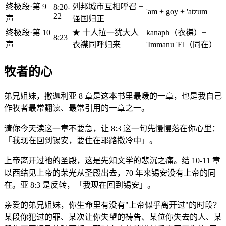
终极段·第 9
列邦城市互相呼召 +
8:20-
'am + goy + 'atzum
22
声
强国归正
终极段·第 10
★ 十人拉一犹大人
kanaph（衣襟）+
8:23
声
衣襟同呼归来
'Immanu 'El（同在）
牧者的心
弟兄姐妹，撒迦利亚 8 章是这本书里最暖的一章，也是我自己
作牧者最常翻读、最常引用的一章之一。
请你今天读这一章不要急，让 8:3 这一句先慢慢落在你心里：
「我现在回到锡安，要住在耶路撒冷中」。
上帝离开过祂的圣殿，这是先知文学的悲沉之痛。结 10-11 章
以西结见上帝的荣光从圣殿出去，70 年来锡安没有上帝的同
在。亚 8:3 是反转，「我现在回到锡安」。
亲爱的弟兄姐妹，你生命里有没有"上帝似乎离开过"的时段？
某段你犯过的罪、某次让你失望的祷告、某位你失去的人、某