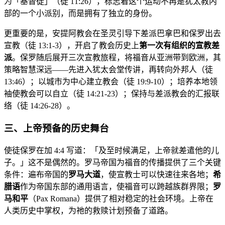
为「基督徒」（徒 11:26），标志着这个运动不再是犹太教内
部的一个小派别，而是拥有了独立的身份。
更重要的是，安提阿教会在圣灵引导下差派巴拿巴和保罗出去
宣教（徒 13:1-3），开启了教会历史上
第一次有组织的宣教差
派
。保罗随后展开三次宣教旅程，将福音从亚洲带到欧洲，其
策略智慧深远——先进入犹太会堂传讲，再转向外邦人（徒
13:46）；以城市为中心建立教会（徒 19:9-10）；培养本地领
袖使教会可以自立（徒 14:21-23）；保持与差派教会的汇报联
络（徒 14:26-28）。
三、上帝预备的历史舞台
使徒保罗在加 4:4 写道：「及至时候满足，上帝就差遣他的儿
子。」这不是偶然的。罗马帝国为福音的传播提供了三个关键
条件：遍布帝国的
罗马大道
，使宣教士可以快速往来各地；
希
腊语
作为帝国东部的通用语言，使福音可以跨越族群界限；
罗
马和平
（Pax Romana）提供了相对稳定的社会环境。上帝在
人类历史中掌权，为祂的救赎计划预备了道路。