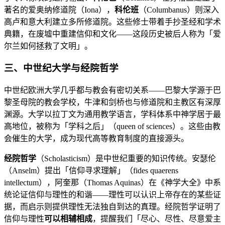
著名的爱奥纳修道院（Iona），
科伦班
（Columbanus）则深入
高卢和意大利建立多所修道院。这些修士带着手抄圣经和学术
典籍，在废墟中重建信仰和文化——这段历史被后人称为「爱
尔兰如何拯救了文明」。
三、中世纪大学与经院哲学
中世纪欧洲大学几乎都与教会有密切关系——巴黎大学源于巴
黎圣母院的教会学校，牛津和剑桥也与修道院和主教区有深厚
渊源。大学以拉丁文为通用教学语言，学科体系中神学居于最
高地位，被称为「学科之后」（queen of sciences）。这些由教
会催生的大学，成为现代高等教育制度的直接源头。
经院哲学
（Scholasticism）是中世纪重要的知识传统。安瑟伦
（Anselm）提出「信仰寻求理解」（fides quaerens
intellectum），阿奎那（Thomas Aquinas）在《神学大全》中系
统论证信仰与理性的和谐——理性可以认识上帝存在的某些证
据，而启示则提供理性无法独自到达的真理。经院哲学证明了
信仰与理性
可以相辅相成
，提醒我们「尽心、尽性、尽意爱主