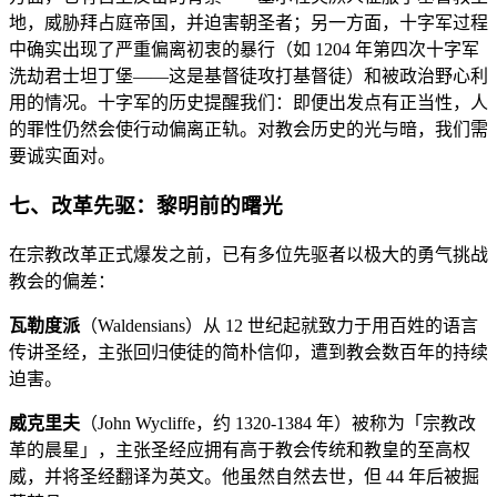
地，威胁拜占庭帝国，并迫害朝圣者；另一方面，十字军过程
中确实出现了严重偏离初衷的暴行（如 1204 年第四次十字军
洗劫君士坦丁堡——这是基督徒攻打基督徒）和被政治野心利
用的情况。十字军的历史提醒我们：即便出发点有正当性，人
的罪性仍然会使行动偏离正轨。对教会历史的光与暗，我们需
要诚实面对。
七、改革先驱：黎明前的曙光
在宗教改革正式爆发之前，已有多位先驱者以极大的勇气挑战
教会的偏差：
瓦勒度派
（Waldensians）从 12 世纪起就致力于用百姓的语言
传讲圣经，主张回归使徒的简朴信仰，遭到教会数百年的持续
迫害。
威克里夫
（John Wycliffe，约 1320-1384 年）被称为「宗教改
革的晨星」，主张圣经应拥有高于教会传统和教皇的至高权
威，并将圣经翻译为英文。他虽然自然去世，但 44 年后被掘