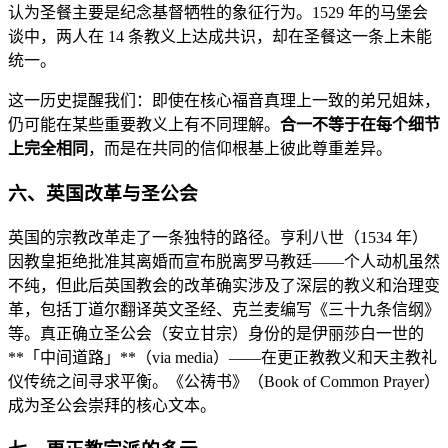
认为圣餐主要是纪念基督牺牲的象征行为。1529 年的马堡会
谈中，两人在 14 条教义上达成共识，却在圣餐这一条上未能
统一。
这一历史提醒我们：即使在核心福音真理上一致的弟兄姐妹，
仍可能在某些重要教义上有不同理解。
合一不等于在每个细节
上完全相同
，而是在共同的信仰根基上彼此尊重差异。
六、英国改革与圣公会
英国的宗教改革走了一条独特的路径。亨利八世（1534 年）
因教皇拒绝批准其离婚而宣布脱离罗马教廷——个人动机虽然
不纯，但此后英国教会的改革确实涉及了深层的教义和治理变
革，包括丁道尔翻译英文圣经、克兰麦编写《三十九条信纲》
等。真正确立圣公会（安立甘宗）身份的是伊丽莎白一世的
**「中间道路」**（via media）——在更正教教义和天主教礼
仪传统之间寻求平衡。《公祷书》（Book of Common Prayer）
成为圣公会崇拜的核心文本。