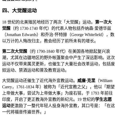
四、大觉醒运动
18 世纪的北美殖民地经历了两次「大觉醒」运动。
第一次大
觉醒
（约 1730-1740 年代）的代表人物包括乔纳森·爱德华兹
（Jonathan Edwards）和乔治·怀特腓（George Whitefield），数
以万计的人悔改归主，教会经历了前所未有的增长。
第二次大觉醒
（约 1790-1840 年代）在美国各地掀起复兴浪
潮，尤其在边疆地区的野外帐篷聚会中产生了深远影响。这次
运动不仅带来属灵更新，也催生了大量社会改革运动，包括废
奴运动、禁酒运动和普及教育运动。
大觉醒运动还催生了近代海外宣教运动。
威廉·克里
（William
Carey，1761-1834 年）被称为「近代宣教之父」，他以「期望
上帝做大事，尝试为上帝做大事」为座右铭，于 1793 年前往
印度，开启了更正教海外宣教的新纪元。19 世纪的
学生志愿
运动
更激励了一整代年轻人投身海外宣教，其口号是：「在这
一代将福音传遍世界。」