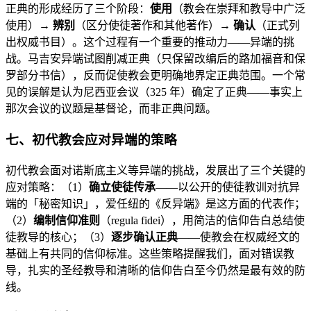
正典的形成经历了三个阶段：
使用
（教会在崇拜和教导中广泛
使用）→
辨别
（区分使徒著作和其他著作）→
确认
（正式列
出权威书目）。这个过程有一个重要的推动力——异端的挑
战。马吉安异端试图削减正典（只保留改编后的路加福音和保
罗部分书信），反而促使教会更明确地界定正典范围。一个常
见的误解是认为尼西亚会议（325 年）确定了正典——事实上
那次会议的议题是基督论，而非正典问题。
七、初代教会应对异端的策略
初代教会面对诺斯底主义等异端的挑战，发展出了三个关键的
应对策略：（1）
确立使徒传承
——以公开的使徒教训对抗异
端的「秘密知识」，爱任纽的《反异端》是这方面的代表作；
（2）
编制信仰准则
（regula fidei），用简洁的信仰告白总结使
徒教导的核心；（3）
逐步确认正典
——使教会在权威经文的
基础上有共同的信仰标准。这些策略提醒我们，面对错误教
导，扎实的圣经教导和清晰的信仰告白至今仍然是最有效的防
线。