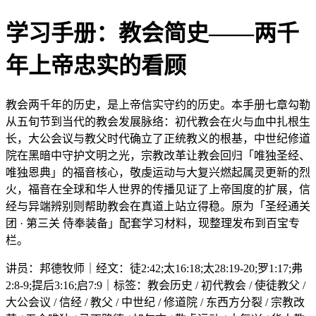
学习手册：教会简史——两千
年上帝忠实的看顾
教会两千年的历史，是上帝信实守约的历史。本手册七章勾勒
从五旬节到当代的教会发展脉络：初代教会在火与血中扎根生
长，大公会议与教父时代确立了正统教义的根基，中世纪修道
院在黑暗中守护文明之光，宗教改革让教会回归「唯独圣经、
唯独恩典」的福音核心，敬虔运动与大复兴燃起属灵更新的烈
火，福音在全球和华人世界的传播见证了上帝国度的扩展，信
经与异端辨别则帮助教会在真道上站立得稳。原为「圣经通关
团 · 第三关 侍奉装备」配套学习材料，现整理发布到百宝专
栏。
讲员：邦德牧师｜经文：徒2:42;太16:18;太28:19-20;罗1:17;弗
2:8-9;提后3:16;启7:9｜标签：教会历史 / 初代教会 / 使徒教父 /
大公会议 / 信经 / 教父 / 中世纪 / 修道院 / 东西方分裂 / 宗教改