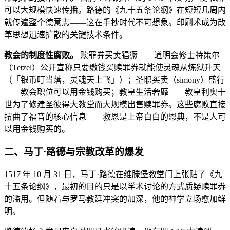
可以大规模快速传播。路德的《九十五条论纲》在短短几周内
就传遍整个德意志——这在手抄时代不可想象。印刷术成为改
革思想迅速扩散的关键技术条件。
教会的制度性腐败。
赎罪券买卖猖獗——道明会修士特策尔
（Tetzel）公开宣称只要缴钱买赎罪券就能使灵魂从炼狱升天
（「银币叮当落，灵魂天上飞」）；圣职买卖（simony）盛行
——教会职位可以用金钱购买；教皇生活奢靡——教皇利奥十
世为了修建圣彼得大教堂而大规模出售赎罪券。这些腐败直接
扭曲了福音的核心信息——救恩是上帝白白的恩典，不是人可
以用金钱购买的。
二、马丁·路德与宗教改革的爆发
1517 年 10 月 31 日，马丁·路德在维滕堡教堂门上张贴了《九
十五条论纲》，最初的目的只是以学术讨论的方式质疑赎罪券
的滥用。但随着与罗马教廷冲突的加深，他的神学立场愈加鲜
明。