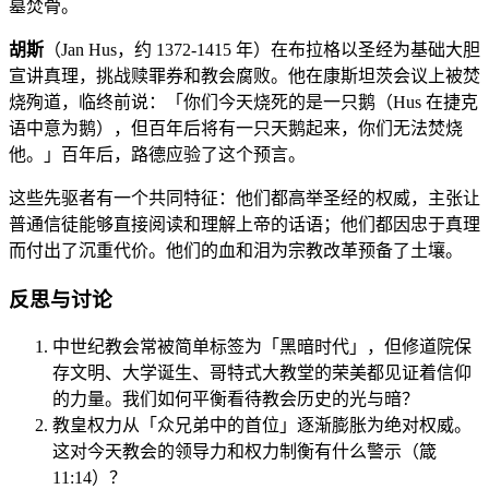
墓焚骨。
胡斯
（Jan Hus，约 1372-1415 年）在布拉格以圣经为基础大胆
宣讲真理，挑战赎罪券和教会腐败。他在康斯坦茨会议上被焚
烧殉道，临终前说：「你们今天烧死的是一只鹅（Hus 在捷克
语中意为鹅），但百年后将有一只天鹅起来，你们无法焚烧
他。」百年后，路德应验了这个预言。
这些先驱者有一个共同特征：他们都高举圣经的权威，主张让
普通信徒能够直接阅读和理解上帝的话语；他们都因忠于真理
而付出了沉重代价。他们的血和泪为宗教改革预备了土壤。
反思与讨论
中世纪教会常被简单标签为「黑暗时代」，但修道院保
存文明、大学诞生、哥特式大教堂的荣美都见证着信仰
的力量。我们如何平衡看待教会历史的光与暗？
教皇权力从「众兄弟中的首位」逐渐膨胀为绝对权威。
这对今天教会的领导力和权力制衡有什么警示（箴
11:14）？