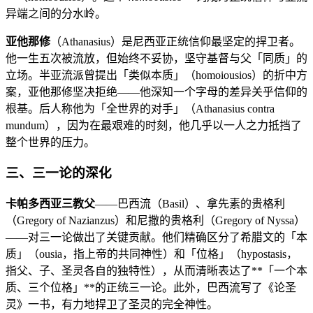
异端之间的分水岭。
亚他那修
（Athanasius）是尼西亚正统信仰最坚定的捍卫者。
他一生五次被流放，但始终不妥协，坚守基督与父「同质」的
立场。半亚流派曾提出「类似本质」（homoiousios）的折中方
案，亚他那修坚决拒绝——他深知一个字母的差异关乎信仰的
根基。后人称他为「全世界的对手」（Athanasius contra
mundum），因为在最艰难的时刻，他几乎以一人之力抵挡了
整个世界的压力。
三、三一论的深化
卡帕多西亚三教父
——巴西流（Basil）、拿先素的贵格利
（Gregory of Nazianzus）和尼撒的贵格利（Gregory of Nyssa）
——对三一论做出了关键贡献。他们精确区分了希腊文的「本
质」（ousia，指上帝的共同神性）和「位格」（hypostasis，
指父、子、圣灵各自的独特性），从而清晰表达了**「一个本
质、三个位格」**的正统三一论。此外，巴西流写了《论圣
灵》一书，有力地捍卫了圣灵的完全神性。