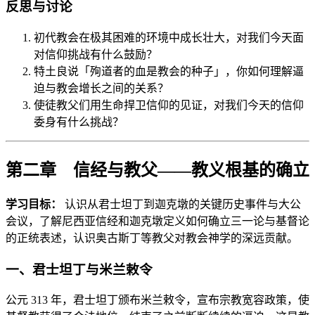
反思与讨论
初代教会在极其困难的环境中成长壮大，对我们今天面
对信仰挑战有什么鼓励？
特土良说「殉道者的血是教会的种子」，你如何理解逼
迫与教会增长之间的关系？
使徒教父们用生命捍卫信仰的见证，对我们今天的信仰
委身有什么挑战？
第二章 信经与教父——教义根基的确立
学习目标：
认识从君士坦丁到迦克墩的关键历史事件与大公
会议，了解尼西亚信经和迦克墩定义如何确立三一论与基督论
的正统表述，认识奥古斯丁等教父对教会神学的深远贡献。
一、君士坦丁与米兰敕令
公元 313 年，君士坦丁颁布米兰敕令，宣布宗教宽容政策，使