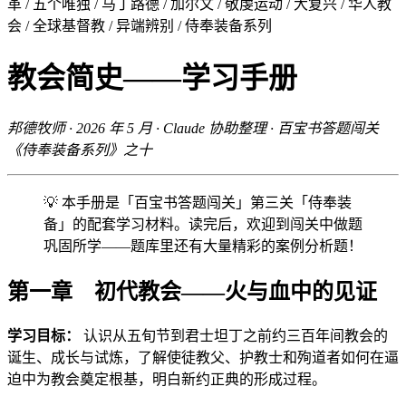
革 / 五个唯独 / 马丁路德 / 加尔文 / 敬虔运动 / 大复兴 / 华人教
会 / 全球基督教 / 异端辨别 / 侍奉装备系列
教会简史——学习手册
邦德牧师 · 2026 年 5 月 · Claude 协助整理 · 百宝书答题闯关
《侍奉装备系列》之十
💡 本手册是「百宝书答题闯关」第三关「侍奉装
备」的配套学习材料。读完后，欢迎到闯关中做题
巩固所学——题库里还有大量精彩的案例分析题！
第一章 初代教会——火与血中的见证
学习目标：
认识从五旬节到君士坦丁之前约三百年间教会的
诞生、成长与试炼，了解使徒教父、护教士和殉道者如何在逼
迫中为教会奠定根基，明白新约正典的形成过程。