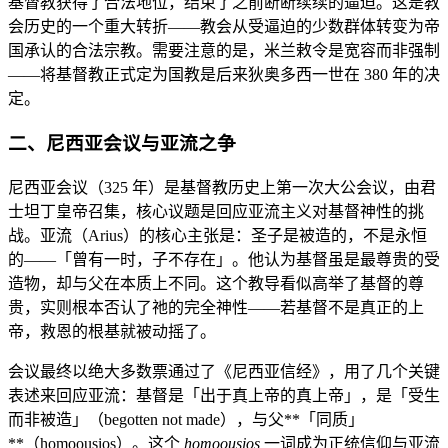
基督教获得了合法地位，结束了之前断断续续的逼迫。这是教
会历史的一个重大转折——教会从受逼迫的少数群体转变为帝
国承认的合法宗教。需要注意的是，米兰敕令是宽容而非强制
——将基督教正式定为国教是后来狄奥多西一世在 380 年的决
定。
二、尼西亚会议与亚流之争
尼西亚会议（325 年）是基督教历史上第一次大公会议，由君
士坦丁皇帝召集，核心议题是回应亚流主义对基督神性的挑
战。亚流（Arius）的核心主张是：圣子是被造的，不是永恒
的——「曾有一时，子不存在」。他认为基督虽是最尊贵的受
造物，却与父在本质上不同。这个教导看似高举了基督的尊
贵，实则根本否认了祂的完全神性——若基督不是真正的上
帝，救恩的根基就被动摇了。
会议最终以绝大多数票通过了《尼西亚信经》，用了几个关键
表述来回应亚流：基督是「出于真上帝的真上帝」，是「受生
而非被造」（begotten not made），与父**「同质」
**（homoousios）。这个
homoousios
一词成为正统信仰与亚流