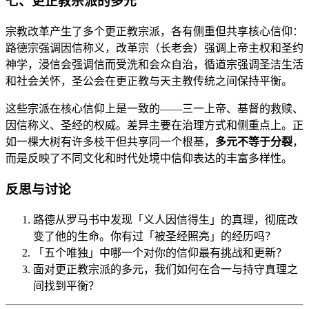
七、更正教宗派的多元
宗教改革产生了多个更正教宗派，各有侧重但共享核心信仰：
路德宗强调因信称义，改革宗（长老会）强调上帝主权和圣约
神学，浸信会强调信而受洗和会众自治，循道宗强调圣洁生活
和社会关怀，圣公会在更正教与天主教传统之间保持平衡。
这些宗派在核心信仰上是一致的——三一上帝、基督的救赎、
因信称义、圣经的权威。差异主要在治理方式和侧重点上。正
如一棵大树有许多枝干但共享同一个根基，
多元不等于分裂
，
而是反映了不同文化和时代处境中信仰表达的丰富多样性。
反思与讨论
路德从罗马书中发现「义人因信得生」的真理，彻底改
变了他的生命。你有过「被圣经照亮」的经历吗？
「五个唯独」中哪一个对你的信仰最有挑战和更新？
面对更正教宗派的多元，我们如何在合一与持守真理之
间找到平衡？