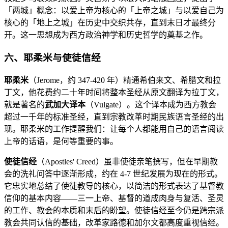
「两城」概念：以爱上帝为核心的「上帝之城」与以爱自己为
核心的「地上之城」在历史中交织共存，直到末日才最终分
开。这一思想成为西方政治神学和历史哲学的奠基之作。
六、耶柔米与使徒信经
耶柔米
（Jerome，约 347-420 年）精通希伯来文、希腊文和拉
丁文，他花费约二十年时间将整本圣经从原文翻译为拉丁文，
就是著名的
武加大译本
（Vulgate）。这个译本成为西方教会
超过一千年的标准圣经，直到宗教改革时期民族语言圣经的出
现。耶柔米的工作提醒我们：让每个人都能用自己的语言阅读
上帝的话语，是何等重要的事。
使徒信经
（Apostles' Creed）虽非使徒亲笔撰写，但在早期教
会的洗礼问答中逐渐形成，约在 4-7 世纪发展为现在的形式。
它忠实地总结了使徒教导的核心，以简洁的形式表达了基督教
信仰的基本内容——三一上帝、基督的道成肉身与复活、圣灵
的工作、教会的本质和末后的盼望。使徒信经至今仍是跨宗派
教会共同认信的基础，改革家路德和加尔文都高度重视信经。