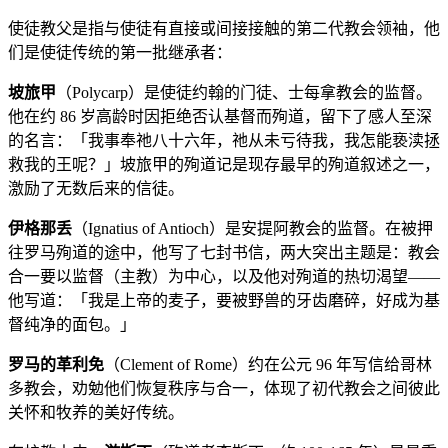
使徒教父是指与使徒有直接或间接接触的第二代教会领袖，他
们是使徒传统的第一批继承者：
坡旅甲
（Polycarp）是使徒约翰的门徒、士每拿教会的监督。
他在约 86 岁高龄时因拒绝否认基督而殉道，留下了感人至深
的名言：「我事奉祂八十六年，祂从未亏待我，我怎能亵渎拯
救我的王呢？」坡旅甲的殉道记是现存最早的殉道叙述之一，
激励了无数后来的信徒。
伊格那丢
（Ignatius of Antioch）是安提阿教会的监督。在被押
往罗马殉道的途中，他写了七封书信，两大突出主题是：教会
合一要以监督（主教）为中心，以及他对殉道的热切渴望——
他写道：「我是上帝的麦子，要被野兽的牙齿磨碎，好成为基
督纯净的面包。」
罗马的革利免
（Clement of Rome）约在公元 96 年写信给哥林
多教会，劝勉他们恢复秩序与合一，体现了初代教会之间彼此
关怀和牧养的美好传统。