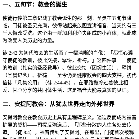
一、五旬节：教会的诞生
使徒行传第二章记载了教会诞生的那一刻：圣灵在五旬节降
临，门徒被圣灵充满，彼得站起来放胆宣讲福音，当天约有三
千人悔改受洗。这个由一群加利利渔夫组成的小群体，就此成
为改变人类历史的力量。
徒 2:42 为初代教会的生活画了一幅清晰的肖像：「都恒心遵
守使徒的教训，彼此交接，擘饼，祈祷。」这四件事——使徒
的教训（扎实的圣经教导）、彼此交接（团契生活）、擘饼
（圣餐记念）、祈祷——至今仍是健康教会的
四大支柱
。初代
信徒「凡物公用」（徒 2:44-45），在耶路撒冷过着彼此相
爱、甘心分享的共同体生活，这是福音大能最真实的见证。
二、安提阿教会：从犹太世界走向外邦世界
安提阿教会在教会历史上具有里程碑意义。逼迫反而成为福音
扩展的契机——司提反殉道后，「那些分散的人往各处去传
道」（徒 8:4），福音传到了安提阿。在那里，门徒首次被称