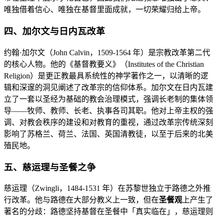
唯独借着信心、唯独在基督里面成就，一切荣耀归给上帝。
四、加尔文与日内瓦改革
约翰·加尔文（John Calvin，1509-1564 年）是宗教改革第二代
的核心人物。他的《基督教要义》（Institutes of the Christian
Religion）是更正教最具系统性的神学著作之一，以清晰的逻
辑和深邃的洞见阐述了改革宗的信仰体系。加尔文在日内瓦建
立了一套以圣经为基础的教会治理模式，强调长老制的集体领
导——牧师、教师、长老、执事各司其职。他对上帝主权的强
调、对教会秩序的建设和对教育的重视，通过改革宗传统深刻
影响了苏格兰、荷兰、法国、英国清教徒，以至于后来的北美
殖民地。
五、慈运理与圣餐之争
慈运理（Zwingli，1484-1531 年）在苏黎世独立于路德之外推
行改革。他与路德在大部分教义上一致，但在
圣餐观
上产生了
著名的分歧：路德坚持基督在圣餐中「真实临在」，慈运理则