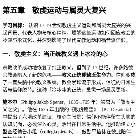
第五章 敬虔运动与属灵大复兴
学习目标：
认识 17-19 世纪敬虔主义运动和属灵大复兴的兴
起背景、代表人物与核心精神，理解这些运动如何回应教会的
冷淡与形式化，并深刻影响了现代宣教运动和福音派信仰。
一、敬虔主义：当正统教义遇上冰冷的心
宗教改革成功地恢复了纯正教义，但到了 17 世纪，许多路德
宗教会陷入了新的危机——
教义正统却缺乏生命力
。信仰变成
了一套头脑中的教义系统，教会崇拜流于形式，信徒的日常生
活与信仰脱节。这种「冷冰冰的正统」急需一场属灵更新。
施本尔
（Philipp Jakob Spener，1635-1705 年）被誉为「敬虔主
义之父」。他在 1675 年出版的《敬虔愿望》（Pia Desideria）
中提出了六项改革建议，核心主张是：信仰不能停留在头脑的
认知层面，必须深入心灵，活出在日常生活中。他推动建立小
型查经祷告小组（collegia pietatis），鼓励平信徒在彼此陪伴