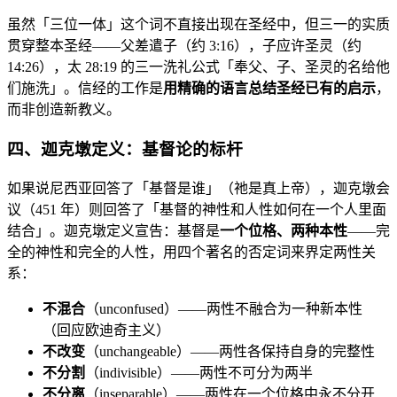
虽然「三位一体」这个词不直接出现在圣经中，但三一的实质
贯穿整本圣经——父差遣子（约 3:16），子应许圣灵（约
14:26），太 28:19 的三一洗礼公式「奉父、子、圣灵的名给他
们施洗」。信经的工作是
用精确的语言总结圣经已有的启示
，
而非创造新教义。
四、迦克墩定义：基督论的标杆
如果说尼西亚回答了「基督是谁」（祂是真上帝），迦克墩会
议（451 年）则回答了「基督的神性和人性如何在一个人里面
结合」。迦克墩定义宣告：基督是
一个位格、两种本性
——完
全的神性和完全的人性，用四个著名的否定词来界定两性关
系：
不混合
（unconfused）——两性不融合为一种新本性
（回应欧迪奇主义）
不改变
（unchangeable）——两性各保持自身的完整性
不分割
（indivisible）——两性不可分为两半
不分离
（inseparable）——两性在一个位格中永不分开