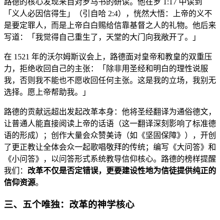
路德的核心发现来自对罗马书的研读。他在罗 1:17 中读到
「义人必因信得生」（引自哈 2:4），恍然大悟：上帝的义不
是要定罪人，而是上帝白白赐给信靠基督之人的礼物。他后来
写道：「我觉得自己重生了，天堂的大门向我敞开了。」
在 1521 年的沃尔姆斯议会上，路德面对皇帝和教皇的双重压
力，拒绝收回自己的主张：「除非用圣经和明白的理性说服
我，否则我不能也不愿收回任何主张。这是我的立场，我别无
选择。愿上帝帮助我。」
路德的贡献远超出发起改革本身：他将圣经翻译为通俗德文，
让普通人能直接阅读上帝的话语（这一翻译深刻影响了标准德
语的形成）；创作大量会众赞美诗（如《坚固保障》），开创
了更正教让全体会众一起歌唱敬拜的传统；编写《大问答》和
《小问答》，以问答形式系统教导信仰核心。路德的榜样提醒
我们：
改革不仅是否定错误，更要建设性地为信徒提供纯正的
信仰资源
。
三、五个唯独：改革的神学核心