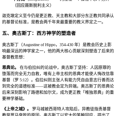
（回应聂斯脱利主义）
迦克墩定义至今仍是更正教、天主教和大部分东正教共同承认
的基督论标准，是教会两千年来最重要的教义界定之一。
五、奥古斯丁：西方神学的塑造者
奥古斯丁（Augustine of Hippo，354-430 年）是教会历史上影
响最深远的神学家之一，他的两大核心贡献深刻塑造了后来的
基督教思想：
恩典论。
在与伯拉纠的论战中，奥古斯丁坚持：人因原罪的
堕落而完全无力自救，唯有上帝主权的恩典才能使人悔改信靠
基督（罗 5:12）。伯拉纠则主张人有能力凭自由意志行善而达
到完全的道德标准——这被教会定为异端。奥古斯丁的恩典论
后来深刻影响了路德和加尔文，成为更正教「唯独恩典」的重
要神学基础。
《上帝之城》。
罗马城被西哥特人攻陷后，异教徒指责基督
教是罗马衰败的原因。奥古斯丁以宏大的笔触回应，提出了