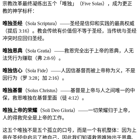
宗教改革最终凝练出五个「唯独」（Five Solas），成为更正
教的神学标杆：
唯独圣经
（Sola Scriptura）——圣经是信仰和实践的最高权威
（提后 3:16）。教会传统有价值但不等于圣经，当传统与圣经
冲突时应回归圣经。
唯独恩典
（Sola Gratia）——救恩完全出于上帝的恩典，人无
法凭行为赚取（弗 2:8-9）。
唯独信心
（Sola Fide）——人因信基督而被上帝称为义，不是
因行为（罗 3:28；加 2:16）。
唯独基督
（Solus Christus）——基督是上帝与人之间唯一的中
保，救恩唯独在基督里面（徒 4:12）。
唯独上帝的荣耀
（Soli Deo Gloria）——一切荣耀归于上帝，
人的得救完全是上帝的工作。
这五个唯独不是五个孤立的口号，而是一个有机整体：因为上
帝在圣经中启示了祂自己，因此我们知道救恩唯独出于恩典、