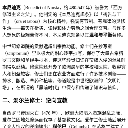
本尼迪克
（Benedict of Nursia，约 480-547 年）被誉为「西方
修道主义之父」。他制定的《本尼迪克规条》以「祷告与工
作」（ora et labora）为核心精神，强调有节制、有规律的灵修
生活——每天在祈祷、读经和体力劳动之间合理交替。与许多
人想象的极端苦修不同，本尼迪克规条以其
温和与平衡
著称。
中世纪修道院的贡献远超出宗教功能。修士们在抄写室
（scriptorium）里以极大的耐心逐字抄写，保存了大量古希腊
罗马文献和圣经手抄本，使这些珍贵知识在蛮族入侵的混乱时
期得以延续。修道院还开办了欧洲最早的学校和医院，收容穷
人和朝圣旅客，修士们更在农业方面进行了许多技术创新——
排水、酿造、草药种植等。修道院是中世纪欧洲的「文明灯
塔」，在所谓的「黑暗时代」中保存和传递了知识与信仰。
二、爱尔兰修士：逆向宣教
当西罗马帝国灭亡（476 年）、欧洲大陆陷入蛮族混乱之际，
爱尔兰因地处偏远而保存了基督教文化。爱尔兰修士随后展开
了令人惊叹的逆向输出：
科伦巴
（Columba）在苏格兰建立了