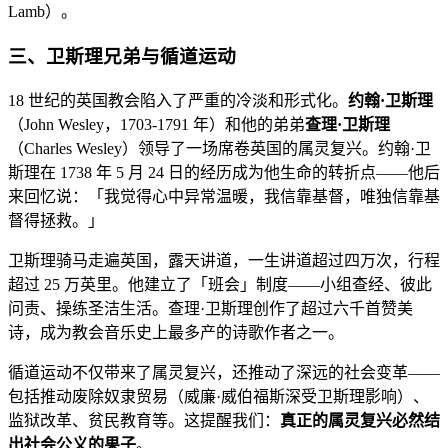
Lamb）。
三、卫斯理兄弟与循道运动
18 世纪的英国教会陷入了严重的冷淡和形式化。
约翰·卫斯理
（John Wesley，1703-1791 年）和他的弟弟
查理·卫斯理
（Charles Wesley）领导了一场席卷英国的属灵复兴。约翰·卫
斯理在 1738 年 5 月 24 日的经历成为他生命的转折点——他后
来回忆说：「我觉得心中异常温暖，我信靠基督，唯独信靠基
督得拯救。」
卫斯理骑马走遍英国，露天讲道，一生讲道超过四万次，行程
超过 25 万英里。他建立了「班会」制度——小组查经、彼此
问责、操练圣洁生活。查理·卫斯理创作了超过六千首赞美
诗，成为教会音乐史上最多产的诗歌作者之一。
循道运动不仅带来了属灵复兴，还推动了深远的社会变革——
包括推动废除奴隶贸易（威廉·威伯福斯深受卫斯理影响）、
监狱改革、贫民教育等。这提醒我们：
真正的属灵复兴必然结
出社会公义的果子
。