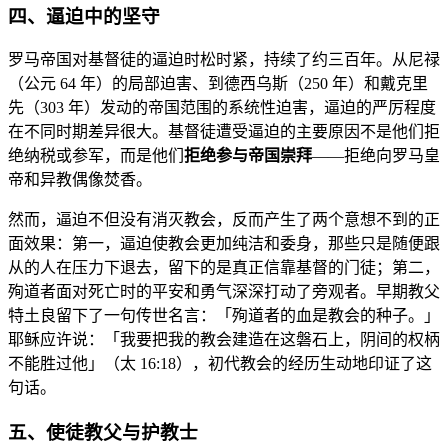
四、逼迫中的坚守
罗马帝国对基督徒的逼迫时松时紧，持续了约三百年。从尼禄
（公元 64 年）的局部迫害、到德西乌斯（250 年）和戴克里
先（303 年）发动的帝国范围的系统性迫害，逼迫的严厉程度
在不同时期差异很大。基督徒遭受逼迫的主要原因不是他们拒
绝纳税或参军，而是他们
拒绝参与帝国崇拜
——拒绝向罗马皇
帝和异教偶像焚香。
然而，逼迫不但没有消灭教会，反而产生了两个意想不到的正
面效果：第一，逼迫使教会更加纯洁和委身，那些只是随便跟
从的人在压力下退去，留下的是真正信靠基督的门徒；第二，
殉道者面对死亡时的平安和勇气深深打动了旁观者。早期教父
特土良留下了一句传世名言：「殉道者的血是教会的种子。」
耶稣应许说：「我要把我的教会建造在这磐石上，阴间的权柄
不能胜过他」（太 16:18），初代教会的经历生动地印证了这
句话。
五、使徒教父与护教士