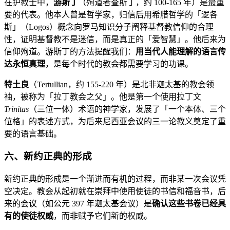
在护教士中，
游斯丁
（殉道者查斯丁，约 100-165 年）是最重
要的代表。他本人曾是哲学家，归信后用希腊哲学的「逻各
斯」（Logos）概念向罗马知识分子阐释基督教信仰的合理
性，证明基督教不是迷信，而是真正的「爱智慧」。他后来为
信仰殉道。游斯丁的方法提醒我们：
用当代人能理解的语言传
达永恒真理
，是每个时代的教会都需要学习的功课。
特土良
（Tertullian，约 155-220 年）是北非迦太基的教会领
袖，被称为「拉丁教会之父」。他是第一个使用拉丁文
Trinitas
（三位一体）术语的神学家，发展了「一个本体、三个
位格」的表述方式，为后来尼西亚会议的三一论教义奠定了重
要的语言基础。
六、新约正典的形成
新约正典的形成是一个渐进而有机的过程，而非某一次会议凭
空决定。教会从起初就在崇拜中使用使徒的书信和福音书，后
来的会议（如公元 397 年迦太基会议）是
确认这些书卷已经具
有的使徒权威
，而非赋予它们新的权威。