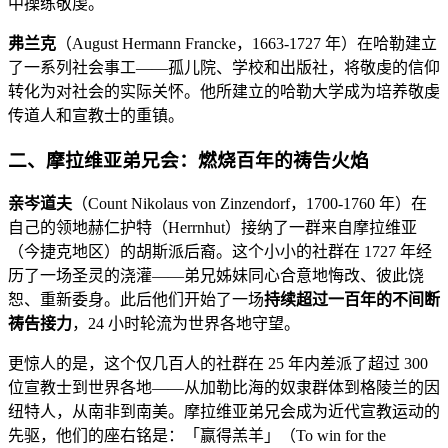
中操练敬虔。
弗兰克
（August Hermann Francke，1663-1727 年）在哈勒建立
了一系列社会事工——孤儿院、学校和出版社，将敬虔的信仰
转化为对社会的实际关怀。他所建立的哈勒大学成为培养敬虔
传道人和宣教士的重镇。
二、摩拉维亚弟兄会：燃烧百年的祷告火焰
亲岑道夫
（Count Nikolaus von Zinzendorf，1700-1760 年）在
自己的领地赫仁护特（Herrnhut）接纳了一群来自摩拉维亚
（今捷克地区）的胡斯派后裔。这个小小的社群在 1727 年经
历了一场圣灵的浇灌——弟兄姊妹同心合意地悔改、彼此饶
恕、重新委身。此后他们开始了一场
持续超过一百年的不间断
祷告接力
，24 小时轮流为世界各地守望。
更惊人的是，这个仅几百人的社群在 25 年内差派了超过 300
位宣教士到世界各地——从加勒比海的奴隶群体到格陵兰的因
纽特人，从南非到南美。摩拉维亚弟兄会成为近代宣教运动的
先驱，他们的座右铭是：「赢得羔羊」（To win for the