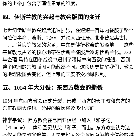
你的上帝」包含了理性思考的维度。
四、伊斯兰教的兴起与教会版图的变迁
七世纪伊斯兰教兴起后迅速扩张，在短短一百年内征服了整个
阿拉伯半岛、波斯、北非，并跨入西班牙。北非曾是奥古斯
丁、居普良等教父的家乡，中东是使徒教会的发源地——这些
基督教最古老的核心地带在伊斯兰征服后逐渐伊斯兰化。732
年查理·马特在图尔战役中遏制了穆斯林向西欧的推进，否则
整个欧洲的宗教版图可能截然不同。这段历史提醒我们，教会
的地理版图会变化，但上帝的国度不受地域限制。
五、1054 年大分裂：东西方教会的撕裂
1054 年东西方教会正式分裂，形成了西方的天主教和东方的
东正教两大传统。分裂的原因涉及多个层面：
神学争议：
西方教会在尼西亚信经中加入「和子句」
（Filioque），声称圣灵从父「和子」而出。东方教会认为这
不仅可能是教义偏差，更是未经大公会议同意就擅改信经的越