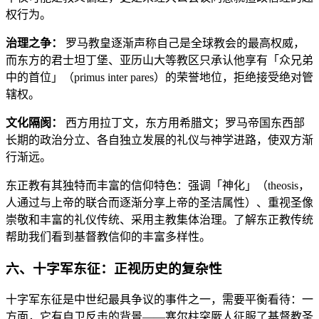
权行为。
治理之争：
罗马教皇逐渐声称自己是全球教会的最高权威，
而东方的君士坦丁堡、亚历山大等教区只承认他享有「众兄弟
中的首位」（primus inter pares）的荣誉地位，拒绝接受绝对管
辖权。
文化隔阂：
西方用拉丁文，东方用希腊文；罗马帝国东西部
长期的政治分立、各自独立发展的礼仪与神学进路，使双方渐
行渐远。
东正教有其独特而丰富的信仰特色：强调「神化」（theosis，
人通过与上帝的联合而逐渐分享上帝的圣洁属性）、重视圣像
崇敬和丰富的礼仪传统、采用主教集体治理。了解东正教传统
帮助我们看到基督教信仰的丰富多样性。
六、十字军东征：正视历史的复杂性
十字军东征是中世纪最具争议的事件之一，需要平衡看待：一
方面，它有自卫反击的背景——塞尔柱突厥人征服了基督教圣