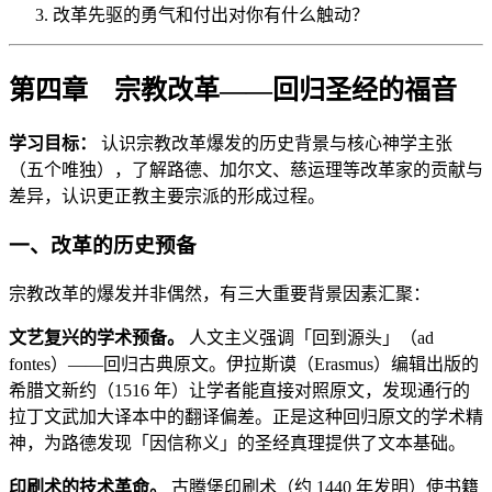
改革先驱的勇气和付出对你有什么触动？
第四章 宗教改革——回归圣经的福音
学习目标：
认识宗教改革爆发的历史背景与核心神学主张
（五个唯独），了解路德、加尔文、慈运理等改革家的贡献与
差异，认识更正教主要宗派的形成过程。
一、改革的历史预备
宗教改革的爆发并非偶然，有三大重要背景因素汇聚：
文艺复兴的学术预备。
人文主义强调「回到源头」（ad
fontes）——回归古典原文。伊拉斯谟（Erasmus）编辑出版的
希腊文新约（1516 年）让学者能直接对照原文，发现通行的
拉丁文武加大译本中的翻译偏差。正是这种回归原文的学术精
神，为路德发现「因信称义」的圣经真理提供了文本基础。
印刷术的技术革命。
古腾堡印刷术（约 1440 年发明）使书籍