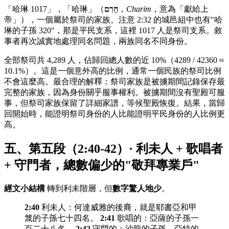
「哈琳 1017」，「哈琳」（
חָרִם
，
Charim
，意為「獻給上
帝」），一個屬於祭司的家族。注意 2:32 的城邑組中也有"哈
琳的子孫 320"，那是平民支系，這裡 1017 人是祭司支系。敘
事者再次誠實地處理同名問題，兩族同名不同身份。
全部祭司共 4,289 人，佔歸回總人數的近 10%（4289 / 42360 ≈
10.1%）。這是一個意外高的比例，通常一個民族的祭司比例
不會這麼高。最合理的解釋：祭司家族是被擄期間記錄保存最
完整的家族，因為身份關乎服事權利。被擄期間沒有聖殿可服
事，但祭司家族保留了詳細家譜，等候聖殿恢復。結果，當歸
回開始時，能證明祭司身份的人比能證明平民身份的人比例更
高。
五、第五段（2:40-42）· 利未人 + 歌唱者
+ 守門者，總數偏少的"敬拜專業戶"
經文小結構
轉到利未階層，但
數字驚人地少
。
2:40
利未人：何達威雅的後裔，就是耶書亞和甲
篾的子孫七十四名。
2:41
歌唱的：亞薩的子孫一
百二十八名。
2:42
守門的：沙龍的子孫、亞特的