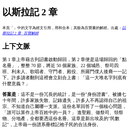
以斯拉記 2 章
本頁「」中的文字為經文引用，用和合本；其餘為百寶書的解經。出處：
以
斯拉記 2 章 · 百寶解經
上下文脈
第 1 章上帝藉古列詔書啟動歸回，第 2 章便是這場歸回的「點
名冊」，整整 70 節，將近 50 個家族、22 個城邑、祭司四
班、利未人、歌唱者、守門者、殿役、所羅門僕人後裔一一記
下。許多讀者翻到這裡會立刻合上書：「這一大堆名字到底有
什麼意義？」
答案是
：這不是一份冗長的統計，是一份"身份證書"。被擄七
十年間，許多家族失散、記錄遺失，許多人不再認得自己的祖
宗、不知道自己屬哪一支派。這份名單回答了一個核心問題，
「誰可以算作上帝百姓中的一員？」 進聖殿、做祭司、領祭
物、分地產，全都要憑這份名冊。這章是新出埃及的"民數
記"，上帝藉一份譜系冊標記祂子民的合法身份。