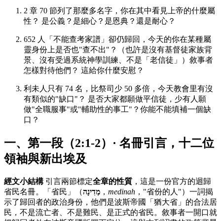
2 章 70 節列了那麼多名字，你在其中看見上帝的什麼屬
性？ 是公義？是細心？是恩典？還是耐心？
652 人「不能查考家譜」卻仍歸回，今天的你在某種屬
靈身份上是否也"查不出"？（也許是沒有基督徒家族背
景、沒有受過系統神學訓練、不是「老信徒」）敘事者
怎樣對待他們？ 這給你什麼安慰？
利未人只有 74 名，比祭司少 50 多倍，今天教會里有沒
有類似的"缺口"？ 是否大家都願做平信徒，少有人願
做"全職服事"或"輔助性的事工"？你能不能填補一個缺
口？
一、第一段（2:1-2）· 名冊引言，十二位
領袖與新出埃及
經文小結構
引言兩節標定
全章的性質
，這是一份官方的迴歸
省民名冊。「省民」（
מְדִינָה
，
medinah
，"省份的人"）一詞揭
示了歸回者的政治身份，他們是波斯帝國「猶大省」的合法居
民，不是流亡者、不是難民、是正式的省民。敘事者一開口就