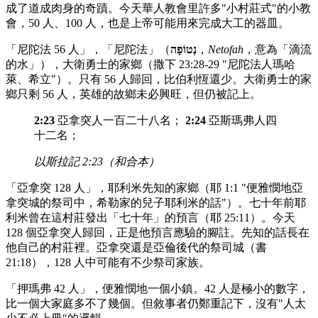
成了道成肉身的奇蹟。今天華人教會里許多"小村莊式"的小教
會，50 人、100 人，也是上帝可能用來完成大工的器皿。
「尼陀法 56 人」，「尼陀法」（
נְטוֹפָה
，
Netofah
，意為「滴流
的水」），大衛勇士的家鄉（撒下 23:28-29 "尼陀法人瑪哈
萊、希立"）。只有 56 人歸回，比伯利恆還少。大衛勇士的家
鄉只剩 56 人，英雄的故鄉未必興旺，但仍被記上。
2:23
亞拿突人一百二十八名；
2:24
亞斯瑪弗人四
十二名；
以斯拉記 2:23（和合本）
「亞拿突 128 人」，耶利米先知的家鄉（耶 1:1 "便雅憫地亞
拿突城的祭司中，希勒家的兒子耶利米的話"）。七十年前耶
利米曾在這村莊發出「七十年」的預言（耶 25:11）。今天
128 個亞拿突人歸回，正是他預言應驗的腳註。先知的話長在
他自己的村莊裡。亞拿突還是亞倫後代的祭司城（書
21:18），128 人中可能有不少祭司家族。
「押瑪弗 42 人」，便雅憫地一個小鎮。42 人是極小的數字，
比一個大家庭多不了幾個。但敘事者仍鄭重記下，沒有"人太