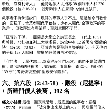
發現「沒有利未人」，他特地派人去招募 38 個利未人和 220
個殿役（拉 8:16-20），證明利未人在歸回中始終是缺口。
敘事者不掩飾這缺口，敬拜的專職人手不足。這是給今日教會
的一面鏡子，會眾都願做平信徒，少有人願做"全職敬拜的專
業戶"。但敬拜沒有專業戶，聖殿就開不了門。
「亞薩的子孫」，亞薩是大衛立的詩班長之一（代上 16:5），
與希幔、耶杜頓並列三大歌唱長。詩篇中有 12 首署名"亞薩的
詩"（詩 50、73-83），亞薩家族是聖殿音樂的核心。今天他們
的子孫 128 人歸回，聖殿的歌聲將再次響起。
「守門者」，歷代志上 26 章詳記守門班次。他們不是普通門
衛，是"聖物的護衛者"，管鑰匙、看庫房、查進出。歸回的
139 守門者要恢復整個"聖殿安保體系"。
六、第六段（2:43-58）· 殿役（尼提寧）
+ 所羅門僕人後裔，392 名
經文小結構
最後一類宗教階層，最底層的服事者：殿役
（
נְתִינִים
，
Netinim
，「被分別出來獻上的人」）與所羅門僕人