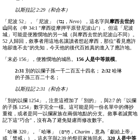
以斯拉記 2:29（和合本）
「尼波 52」，「尼波」（
נְבוֹ
，
Nevo
），這名字與
摩西去世的
山
同名（申 34:1 "摩西從摩押平原登尼波山"）。但這「尼波
城」可能是便雅憫地的另一城（與摩西去世的尼波山不同）。
52 人歸回，敘事者用這地名讓讀者想起摩西，那位"看見應許
地卻進不去"的先知，今天他的後代百姓真的進入了應許地。
「末必 156」，便雅憫地的城邑。
156 人是中等規模
。
2:31
別的以攔子孫一千二百五十四名；
2:32
哈琳
的子孫三百二十名；
以斯拉記 2:31（和合本）
「別的以攔 1254」，注意這裡加了「別的」，與2:7 的「以攔
的子孫 1254」數字完全一樣。這可能是同一份名單中的傳抄
重複，或者是同一以攔家族在兩個地點的分支。敘事者誠實地
記下這"巧合"，沒有為了避免疑慮而修改數字。
「哈琳 320」，「哈琳」（
חָרִם
，
Charim
，意為「獻給上帝」
或「禁戒」），這名字與2:39 的祭司家族同名。
320 人是中等