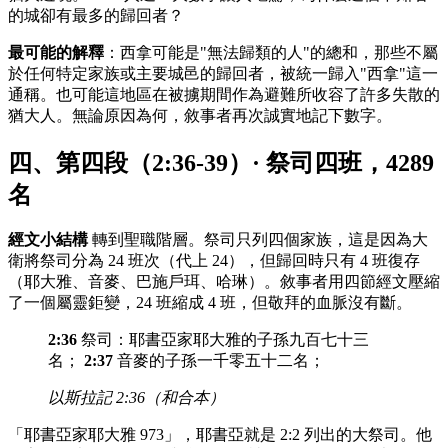
的城卻有最多的歸回者？
最可能的解釋
：西拿可能是"無法歸類的人"的總和，那些不屬
於任何特定家族或主要城邑的歸回者，被統一歸入"西拿"這一
通稱。也可能這地區在被擄期間作為避難所收容了許多失散的
猶大人。無論原因為何，敘事者再次誠實地記下數字。
四、第四段（2:36-39）· 祭司四班，4289
名
經文小結構
轉到聖職階層。祭司只列四個家族，這是因為大
衛將祭司分為 24 班次（代上 24），但歸回時只有 4 班復存
（耶大雅、音麥、巴施戶珥、哈琳）。敘事者用四節經文壓縮
了一個屬靈鉅變，24 班縮成 4 班，但敬拜的血脈沒有斷。
2:36
祭司：耶書亞家耶大雅的子孫九百七十三
名；
2:37
音麥的子孫一千零五十二名；
以斯拉記 2:36（和合本）
「耶書亞家耶大雅 973」，耶書亞就是 2:2 列出的大祭司。他