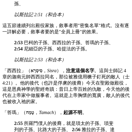
孫、
以斯拉記 2:51（和合本）
這五節連續列出殿役家族，敘事者用"密集名單"格式。沒有逐
一詳解必要，敘事者要的是"全員上冊"的效果。
2:53
巴柯的子孫、西西拉的子孫、答瑪的子孫、
2:54
尼細亞的子孫、哈提法的子孫。
以斯拉記 2:53（和合本）
「西西拉」（
סִיסְרָא
，
Sisra
），
注意這個名字
。這與士師記 4
章的迦南元帥西西拉同名，那位被雅億用橛子釘死的敵人（士
4:21）。他的後代（也許是俘虜的後裔）今天在聖殿做殿役，
這是恩典神學的聖經奇蹟：昔日上帝百姓的仇敵，今天他的後
代在上帝家中做服事者。這就是上帝胸懷的寬廣，敵人的後代
也被收入祂的家。
「答瑪」（
טָמַח
，
Tamach
），
起源不明
。
2:55
所羅門僕人的後裔，就是瑣太的子孫、瑣斐
列的子孫、比路大的子孫、
2:56
雅拉的子孫、達