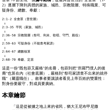
2）逐層下降到具體的家族、城邑、宗教階層、特殊職業、可
疑身份、總數、奉獻：
2:1-2 全會眾（普世層）

 ↓

2:3-35 平民（家族、城邑）

 ↓

2:36-58 宗教階層（祭司、利未、歌唱、守門、殿役）

 ↓

2:59-63 可疑身份（不能查考家譜）

 ↓

2:64-67 總數核算

 ↓

這是一份"既包容又嚴格"的名冊，包容到把"所羅門僕人的後
裔"也算在內（社會底層），嚴格到"祭司家譜查不出來的就停
職"（屬靈職任）。敘事者要讓讀者看見上帝百姓的雙重性：
對身份要嚴守，對成員要廣納。
本章鑰節
「這是從被擄之地上來的省民，猶大王尼布甲尼撒