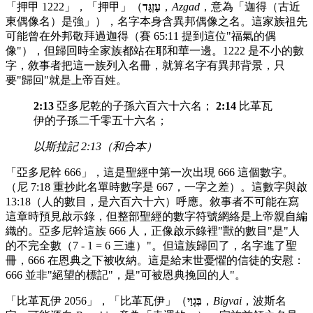
「押甲 1222」，「押甲」（
עַזְגָּד
，
Azgad
，意為「迦得（古近
東偶像名）是強」），名字本身含異邦偶像之名。這家族祖先
可能曾在外邦敬拜過迦得（賽 65:11 提到這位"福氣的偶
像"），但歸回時全家族都站在耶和華一邊。1222 是不小的數
字，敘事者把這一族列入名冊，就算名字有異邦背景，只
要"歸回"就是上帝百姓。
2:13
亞多尼乾的子孫六百六十六名；
2:14
比革瓦
伊的子孫二千零五十六名；
以斯拉記 2:13（和合本）
「亞多尼幹 666」，這是聖經中第一次出現 666 這個數字。
（尼 7:18 重抄此名單時數字是 667，一字之差）。這數字與啟
13:18（人的數目，是六百六十六）呼應。敘事者不可能在寫
這章時預見啟示錄，但整部聖經的數字符號網絡是上帝親自編
織的。亞多尼幹這族 666 人，正像啟示錄裡"獸的數目"是"人
的不完全數（7 - 1 = 6 三連）"。但這族歸回了，名字進了聖
冊，666 在恩典之下被收納。這是給末世憂懼的信徒的安慰：
666 並非"絕望的標記"，是"可被恩典挽回的人"。
「比革瓦伊 2056」，「比革瓦伊」（
בִּגְוַי
，
Bigvai
，波斯名