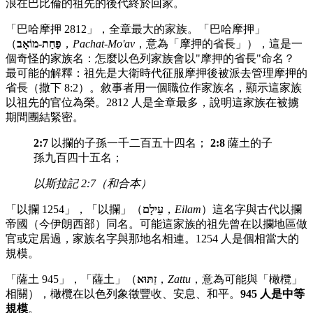
浪在巴比倫的祖先的後代終於回家。
「巴哈摩押 2812」，全章最大的家族。「巴哈摩押」
（
פַּחַת-מוֹאָב
，
Pachat-Mo'av
，意為「摩押的省長」），這是一
個奇怪的家族名：怎麼以色列家族會以"摩押的省長"命名？
最可能的解釋：祖先是大衛時代征服摩押後被派去管理摩押的
省長（撒下 8:2）。敘事者用一個職位作家族名，顯示這家族
以祖先的官位為榮。2812 人是全章最多，說明這家族在被擄
期間團結緊密。
2:7
以攔的子孫一千二百五十四名；
2:8
薩土的子
孫九百四十五名；
以斯拉記 2:7（和合本）
「以攔 1254」，「以攔」（
עֵילָם
，
Eilam
）這名字與古代以攔
帝國（今伊朗西部）同名。可能這家族的祖先曾在以攔地區做
官或定居過，家族名字與那地名相連。1254 人是個相當大的
規模。
「薩土 945」，「薩土」（
זַתּוּא
，
Zattu
，意為可能與「橄欖」
相關），橄欖在以色列象徵豐收、安息、和平。
945 人是中等
規模
。