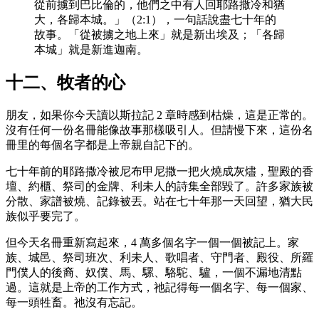
從前擄到巴比倫的，他們之中有人回耶路撒冷和猶
大，各歸本城。」（2:1），一句話說盡七十年的
故事。「從被擄之地上來」就是新出埃及；「各歸
本城」就是新進迦南。
十二、牧者的心
朋友，如果你今天讀以斯拉記 2 章時感到枯燥，這是正常的。
沒有任何一份名冊能像故事那樣吸引人。但請慢下來，這份名
冊里的每個名字都是上帝親自記下的。
七十年前的耶路撒冷被尼布甲尼撒一把火燒成灰燼，聖殿的香
壇、約櫃、祭司的金牌、利未人的詩集全部毀了。許多家族被
分散、家譜被燒、記錄被丟。站在七十年那一天回望，猶大民
族似乎要完了。
但今天名冊重新寫起來，4 萬多個名字一個一個被記上。家
族、城邑、祭司班次、利未人、歌唱者、守門者、殿役、所羅
門僕人的後裔、奴僕、馬、騾、駱駝、驢，一個不漏地清點
過。這就是上帝的工作方式，祂記得每一個名字、每一個家、
每一頭牲畜。祂沒有忘記。