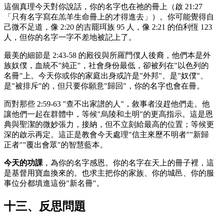
這個真理今天對你說話，你的名字也在祂的冊上（啟 21:27
「只有名字寫在羔羊生命冊上的才得進去」）。你可能覺得自
己微不足道，像 2:20 的吉罷珥族 95 人，像 2:21 的伯利恆 123
人，但你的名字一字不差地被記上了。
最美的細節是 2:43-58 的殿役與所羅門僕人後裔，他們本是外
族奴僕，血統不"純正"，社會身份最低，卻被列在"以色列的
名冊"上。今天你或你的家庭出身或許是"外邦"、是"奴僕"、
是"被排斥"的，但只要你願意"歸回"，你的名字也會在冊。
而對那些 2:59-63 "查不出家譜的人"，敘事者沒趕他們走。他
讓他們一起在群體中，等候"烏陵和土明"的更高指示。這是恩
典與聖潔的微妙張力，接納，但不立刻給最高的位置；等候更
深的啟示再定。這正是教會今天處理"信主來歷不明者""新歸
正者""覆出會眾"的智慧藍本。
今天的功課
，為你的名字感恩。你的名字在天上的冊子裡，這
是基督用寶血換來的。也求主把你的家族、你的城邑、你的服
事位分都填進這份"新名冊"。
十三、反思問題