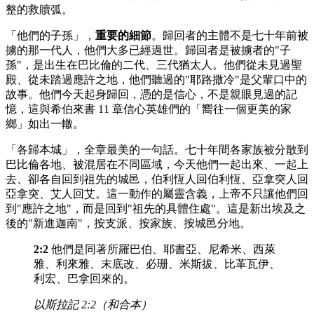
整的救贖弧。
「他們的子孫」，
重要的細節
。歸回者的主體不是七十年前被
擄的那一代人，他們大多已經過世。歸回者是被擄者的"子
孫"，是出生在巴比倫的二代、三代猶太人。他們從未見過聖
殿、從未踏過應許之地，他們聽過的"耶路撒冷"是父輩口中的
故事。他們今天起身歸回，憑的是信心，不是親眼見過的記
憶，這與希伯來書 11 章信心英雄們的「嚮往一個更美的家
鄉」如出一轍。
「各歸本城」，全章最美的一句話。七十年間各家族被分散到
巴比倫各地、被混居在不同區域，今天他們一起出來、一起上
去、卻各自回到祖先的城邑，伯利恆人回伯利恆、亞拿突人回
亞拿突、艾人回艾。這一動作的屬靈含義，上帝不只讓他們回
到"應許之地"，而是回到"祖先的具體住處"。這是新出埃及之
後的"新進迦南"，按支派、按家族、按城邑分地。
2:2
他們是同著所羅巴伯、耶書亞、尼希米、西萊
雅、利來雅、末底改、必珊、米斯拔、比革瓦伊、
利宏、巴拿回來的。
以斯拉記 2:2（和合本）