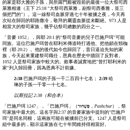
的家是耶大雅的子孫，與所羅門殿被毀前的最後一位大祭司西
萊雅相連（王下 25:18 "大祭司西萊雅，副祭司西番雅，並三
個把門的"）。這一線祭司血脈穿過七十年被擄之夜，今天再
次站在歸回的耶路撒冷，敬拜的屬靈血脈從未斷絕。973 人是
相當大的祭司家族，幾乎佔祭司總數的四分之一。
「音麥 1052」，與耶 20:1 的"祭司音麥的兒子巴施戶珥"可能
同族。這位巴施戶珥曾在耶利米傳道時打過他、把他鎖在頸枷
裡（耶 20:2）。他的後代如今也歸回了，昔日逼迫先知的家
族，今天起來重建祭司職任，恩典在歷史中贖回了反對者。
1052 人是祭司家族中較大的。敘事者誠實地把"曾打耶利米的
家"列入歸回冊，因為恩典不計前嫌。
2:38
巴施戶珥的子孫一千二百四十七名；
2:39
哈
琳的子孫一千零一十七名。
以斯拉記 2:38（和合本）
「巴施戶珥 1247」，「巴施戶珥」（
פַּשְׁחוּר
，
Pashchur
），祭
司家族中最大的。這名字與2:37 的音麥家族中提到的"巴施戶
珥"是同名同根，這兩族可能在被擄前已分支。1247 人是祭司
組中最多的，顯示這家族在七十年間維持得相當好。