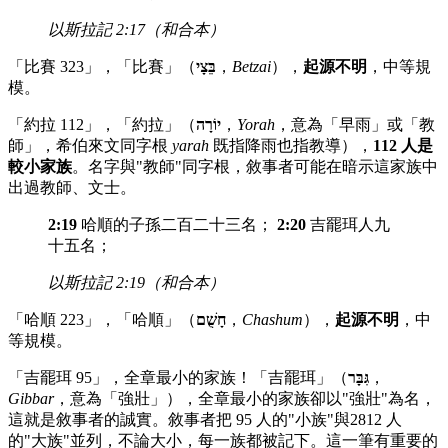
以斯拉記 2:17（和合本）
「比賽 323」，「比賽」（
בֵּצָי
，
Betzai
），
起源不明
，中等規
模。
「約拉 112」，「約拉」（
יוֹרָה
，
Yorah
，意為「早雨」或「教
師」，希伯來文同字根
yarah
既指降雨也指教導），
112 人是
較小家族
。名字與"教師"同字根，敘事者可能在暗示這家族中
出過教師、文士。
2:19
哈順的子孫二百二十三名；
2:20
吉罷珥人九
十五名；
以斯拉記 2:19（和合本）
「哈順 223」，「哈順」（
חָשֻׁם
，
Chashum
），
起源不明
，中
等規模。
「吉罷珥 95」，全章最小的家族！「吉罷珥」（
גִּבָּר
，
Gibbar
，意為「強壯」），全章最小的家族卻以"強壯"為名，
這就是敘事者的誠實。敘事者把 95 人的"小族"與2812 人
的"大族"並列，不論大小，每一族都被記下。這一筆有重要的