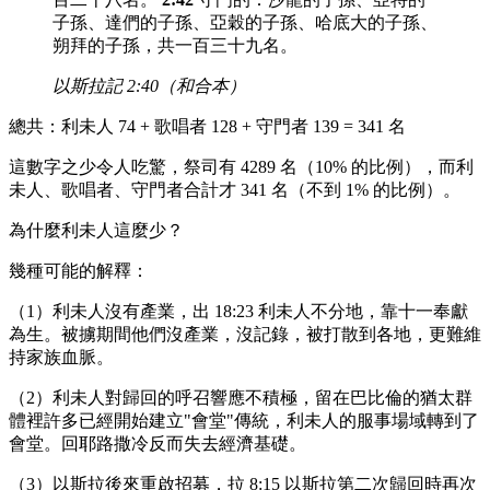
子孫、達們的子孫、亞穀的子孫、哈底大的子孫、
朔拜的子孫，共一百三十九名。
以斯拉記 2:40（和合本）
總共：利未人 74 + 歌唱者 128 + 守門者 139 = 341 名
這數字之少令人吃驚，祭司有 4289 名（10% 的比例），而利
未人、歌唱者、守門者合計才 341 名（不到 1% 的比例）。
為什麼利未人這麼少？
幾種可能的解釋：
（1）利未人沒有產業，出 18:23 利未人不分地，靠十一奉獻
為生。被擄期間他們沒產業，沒記錄，被打散到各地，更難維
持家族血脈。
（2）利未人對歸回的呼召響應不積極，留在巴比倫的猶太群
體裡許多已經開始建立"會堂"傳統，利未人的服事場域轉到了
會堂。回耶路撒冷反而失去經濟基礎。
（3）以斯拉後來重啟招募，拉 8:15 以斯拉第二次歸回時再次