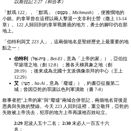
以斯拉記 2:27（和合本）
「默瑪 122」，「默瑪」（
מִכְמָס
，
Michmash
），便雅憫地的
小鎮。約拿單曾在這裡以兩人擊退一支非利士營（撒上 13-14
章）。122 人歸回到約拿單戰勝過的地方，勇士的腳印仍在那
地上。
「伯特利與艾 223 人」，這兩個地名是聖經歷史上最重要的地
點之一：
伯特利
（
בֵּית-אֵל
，
Bet-El
，意為「上帝的家」），亞伯拉
罕築壇之地（創 12:8）；雅各天梯異象之地（創
28:19）；後來成為北國十支派偶像崇拜的中心（王上
12:29）
艾
（
הָעַי
，
ha-Ai
，意為「廢墟」），約書亞征服第二
城；曾因亞乾的罪讓以色列軍潰敗（書 7-8）
敘事者把"上帝的家"與"廢墟"兩城合併登記，兩個地名背後是
恩典與失敗的雙線。今天 223 人回到這裡，重立敬拜，亞乾的
失敗被上帝洗去，犯罪的地方上帝再讓祂百姓站立。
2:29
尼波人五十二名；
2:30
末必人一百五十六
名；