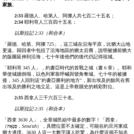
家族
。
2:33
羅德人、哈第人、阿挪人共七百二十五名；
2:34
耶利哥人三百四十五名；
以斯拉記 2:33（和合本）
「羅德、哈第、阿挪 725」，這三城在沿海平原，比猶大山地
更遠。歸回者中包括了沿海地區的猶太后裔，說明被擄前猶大
的版圖延伸到沿海，七十年後他們的後代仍記得祖城。
「耶利哥 345 人」，約書亞時代的首戰之城（書 6 章）。耶和
華使城牆倒塌，以色列軍靠呼喊與號角奪城。七十年的被擄
後，345 人回到這"約書亞勝利的地方"，新出埃及的餘民在舊
出埃及的勝利之地立足。這是上帝救贖史的精彩對位。
2:35
西拿人三千六百三十名。
以斯拉記 2:35（和合本）
「西拿 3630 人」，全章城邑組中最多的數字！「西拿」
（
סְנָאָה
，
Sena'ah
），具體位置不太確定，可能在約旦河東或
猶大邊境。3630 人這一大數字讓人吃驚，為什麼這個不知名