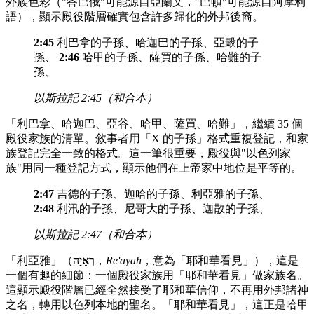
外族色彩（"答巴俄"可能源自亞蘭文，"巴頓"可能源自阿摩利
語），顯示殿役階層確實包含許多歸化的外邦後裔。
2:45
利巴拿的子孫、哈迦巴的子孫、亞穀的子
孫、
2:46
哈甲的子孫、薩買的子孫、哈難的子
孫、
以斯拉記 2:45（和合本）
「利巴拿、哈迦巴、亞谷、哈甲、薩買、哈難」，繼續 35 個
殿役家族的清單。敘事者用「X 的子孫」格式重複登記，和家
族登記完全一致的格式。這一筆很重要，殿役與"以色列家
族"用同一種登記方式，顯示他們在上帝家中地位是平等的。
2:47
吉德的子孫、迦哈的子孫、利亞雅的子孫、
2:48
利汛的子孫、尼哥大的子孫、迦散的子孫、
以斯拉記 2:47（和合本）
「利亞雅」（
רְאָיָה
，
Re'ayah
，意為「耶和華看見」），這是
一個有趣的細節：一個殿役家族用「耶和華看見」做家族名。
這顯示殿役階層已經全然接受了耶和華信仰，不再用外邦諸神
之名，轉用以色列本地的聖名。「耶和華看見」，這正是哈甲