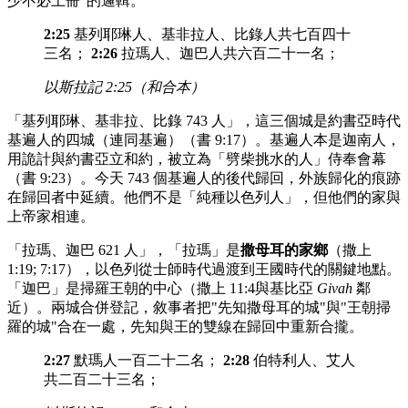
少不必上冊"的邏輯。
2:25
基列耶琳人、基非拉人、比錄人共七百四十
三名；
2:26
拉瑪人、迦巴人共六百二十一名；
以斯拉記 2:25（和合本）
「基列耶琳、基非拉、比錄 743 人」，這三個城是約書亞時代
基遍人的四城（連同基遍）（書 9:17）。基遍人本是迦南人，
用詭計與約書亞立和約，被立為「劈柴挑水的人」侍奉會幕
（書 9:23）。今天 743 個基遍人的後代歸回，外族歸化的痕跡
在歸回者中延續。他們不是「純種以色列人」，但他們的家與
上帝家相連。
「拉瑪、迦巴 621 人」，「拉瑪」是
撒母耳的家鄉
（撒上
1:19; 7:17），以色列從士師時代過渡到王國時代的關鍵地點。
「迦巴」是掃羅王朝的中心（撒上 11:4與基比亞
Givah
鄰
近）。兩城合併登記，敘事者把"先知撒母耳的城"與"王朝掃
羅的城"合在一處，先知與王的雙線在歸回中重新合攏。
2:27
默瑪人一百二十二名；
2:28
伯特利人、艾人
共二百二十三名；