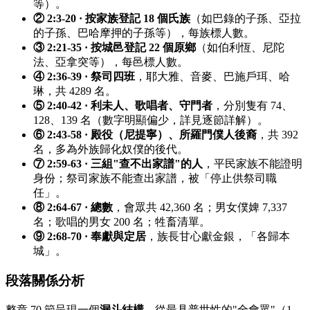
等）。
② 2:3-20 · 按家族登記 18 個氏族
（如巴錄的子孫、亞拉
的子孫、巴哈摩押的子孫等），每族標人數。
③ 2:21-35 · 按城邑登記 22 個原鄉
（如伯利恆、尼陀
法、亞拿突等），每邑標人數。
④ 2:36-39 · 祭司四班
，耶大雅、音麥、巴施戶珥、哈
琳，共 4289 名。
⑤ 2:40-42 · 利未人、歌唱者、守門者
，分別隻有 74、
128、139 名（數字明顯偏少，詳見逐節詳解）。
⑥ 2:43-58 · 殿役（尼提寧）、所羅門僕人後裔
，共 392
名，多為外族歸化奴僕的後代。
⑦ 2:59-63 · 三組"查不出家譜"的人
，平民家族不能證明
身份；祭司家族不能查出家譜，被「停止供祭司職
任」。
⑧ 2:64-67 · 總數
，會眾共 42,360 名；男女僕婢 7,337
名；歌唱的男女 200 名；牲畜清單。
⑨ 2:68-70 · 奉獻與定居
，族長甘心獻金銀，「各歸本
城」。
段落關係分析
整章 70 節呈現一個
漏斗結構
，從最具普世性的"全會眾"（1-