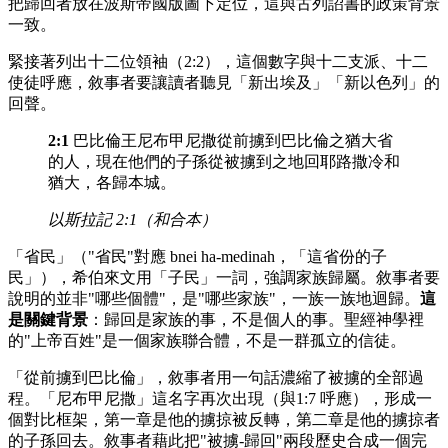
把歸回者放在波斯帝國版圖下定位，這與古列詔書的政策背景
一致。
緊接著列出十二位領袖（2:2），這個數字與十二支派、十二
使徒呼應，敘事者要讓讀者聽見「新出埃及」「新以色列」的
回聲。
2:1
巴比倫王尼布甲尼撒從前擄到巴比倫之猶大省
的人，現在他們的子孫從被擄到之地回耶路撒冷和
猶大，各歸本城。
以斯拉記 2:1（和合本）
「省民」（"省民"對應 bnei ha-medinah，「這省份的子
民」），希伯來文用「子民」一詞，強調家族歸屬。敘事者要
說明的並非"哪些個體"，是"哪些家族"，一族一族地迴歸。
這
是關鍵背景
：歸回是家族的事，不是個人的事。聖經神學裡
的"上帝百姓"是一個家族聯合體，不是一群孤立的信徒。
「從前擄到巴比倫」，敘事者用一句話濃縮了被擄的全部過
程。「尼布甲尼撒」這名字再次出現（與1:7 呼應），形成一
個對比框架，第一章是他的擄掠被反轉，第二章是他的擄掠者
的子孫回去。敘事者藉此把"被擄-歸回"兩段歷史合成一個完