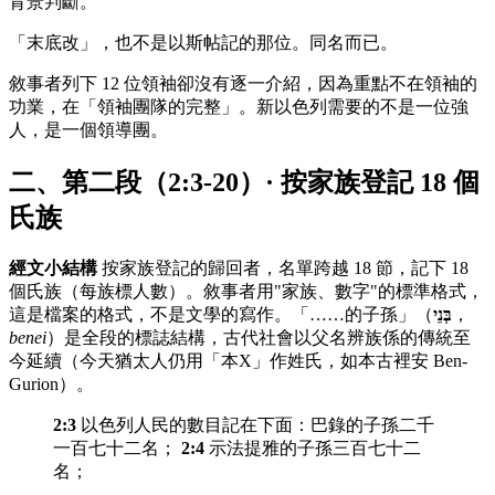
背景判斷。
「末底改」，也不是以斯帖記的那位。同名而已。
敘事者列下 12 位領袖卻沒有逐一介紹，因為重點不在領袖的
功業，在「領袖團隊的完整」。新以色列需要的不是一位強
人，是一個領導團。
二、第二段（2:3-20）· 按家族登記 18 個
氏族
經文小結構
按家族登記的歸回者，名單跨越 18 節，記下 18
個氏族（每族標人數）。敘事者用"家族、數字"的標準格式，
這是檔案的格式，不是文學的寫作。「……的子孫」（
בְּנֵי
，
benei
）是全段的標誌結構，古代社會以父名辨族係的傳統至
今延續（今天猶太人仍用「本X」作姓氏，如本古裡安 Ben-
Gurion）。
2:3
以色列人民的數目記在下面：巴錄的子孫二千
一百七十二名；
2:4
示法提雅的子孫三百七十二
名；