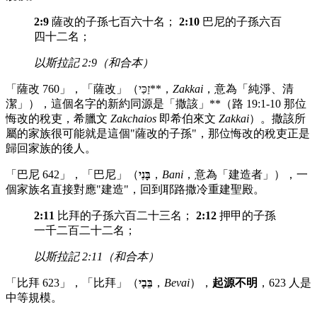
2:9
薩改的子孫七百六十名；
2:10
巴尼的子孫六百
四十二名；
以斯拉記 2:9（和合本）
「薩改 760」，「薩改」（זַכַּי**，
Zakkai
，意為「純淨、清
潔」），這個名字的新約同源是「撒該」**（路 19:1-10 那位
悔改的稅吏，希臘文
Zakchaios
即希伯來文
Zakkai
）。撒該所
屬的家族很可能就是這個"薩改的子孫"，那位悔改的稅吏正是
歸回家族的後人。
「巴尼 642」，「巴尼」（
בָּנִי
，
Bani
，意為「建造者」），一
個家族名直接對應"建造"，回到耶路撒冷重建聖殿。
2:11
比拜的子孫六百二十三名；
2:12
押甲的子孫
一千二百二十二名；
以斯拉記 2:11（和合本）
「比拜 623」，「比拜」（
בֵּבָי
，
Bevai
），
起源不明
，623 人是
中等規模。