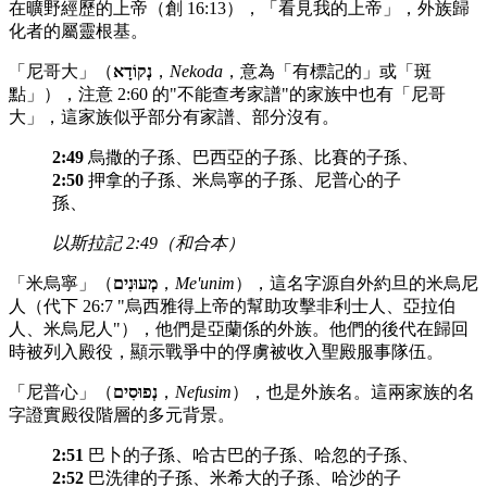
在曠野經歷的上帝（創 16:13），「看見我的上帝」，外族歸
化者的屬靈根基。
「尼哥大」（
נְקוֹדָא
，
Nekoda
，意為「有標記的」或「斑
點」），注意 2:60 的"不能查考家譜"的家族中也有「尼哥
大」，這家族似乎部分有家譜、部分沒有。
2:49
烏撒的子孫、巴西亞的子孫、比賽的子孫、
2:50
押拿的子孫、米烏寧的子孫、尼普心的子
孫、
以斯拉記 2:49（和合本）
「米烏寧」（
מְעוּנִים
，
Me'unim
），這名字源自外約旦的米烏尼
人（代下 26:7 "烏西雅得上帝的幫助攻擊非利士人、亞拉伯
人、米烏尼人"），他們是亞蘭係的外族。他們的後代在歸回
時被列入殿役，顯示戰爭中的俘虜被收入聖殿服事隊伍。
「尼普心」（
נְפוּסִים
，
Nefusim
），也是外族名。這兩家族的名
字證實殿役階層的多元背景。
2:51
巴卜的子孫、哈古巴的子孫、哈忽的子孫、
2:52
巴洗律的子孫、米希大的子孫、哈沙的子