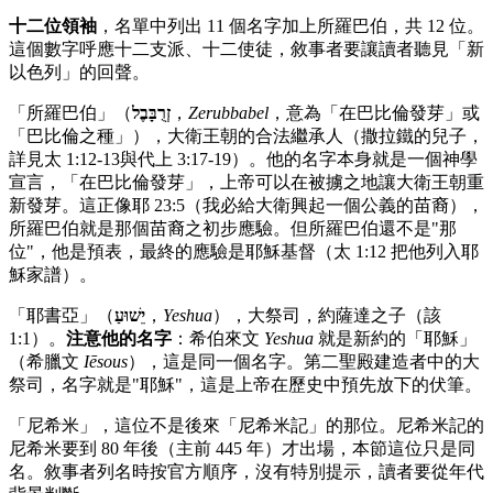
十二位領袖
，名單中列出 11 個名字加上所羅巴伯，共 12 位。
這個數字呼應十二支派、十二使徒，敘事者要讓讀者聽見「新
以色列」的回聲。
「所羅巴伯」（
זְרֻבָּבֶל
，
Zerubbabel
，意為「在巴比倫發芽」或
「巴比倫之種」），大衛王朝的合法繼承人（撒拉鐵的兒子，
詳見太 1:12-13與代上 3:17-19）。他的名字本身就是一個神學
宣言，「在巴比倫發芽」，上帝可以在被擄之地讓大衛王朝重
新發芽。這正像耶 23:5（我必給大衛興起一個公義的苗裔），
所羅巴伯就是那個苗裔之初步應驗。但所羅巴伯還不是"那
位"，他是預表，最終的應驗是耶穌基督（太 1:12 把他列入耶
穌家譜）。
「耶書亞」（
יֵשׁוּעַ
，
Yeshua
），大祭司，約薩達之子（該
1:1）。
注意他的名字
：希伯來文
Yeshua
就是新約的「耶穌」
（希臘文
Iēsous
），這是同一個名字。第二聖殿建造者中的大
祭司，名字就是"耶穌"，這是上帝在歷史中預先放下的伏筆。
「尼希米」，這位不是後來「尼希米記」的那位。尼希米記的
尼希米要到 80 年後（主前 445 年）才出場，本節這位只是同
名。敘事者列名時按官方順序，沒有特別提示，讀者要從年代