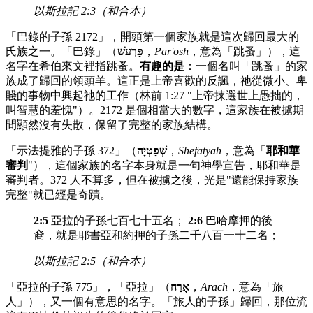
以斯拉記 2:3（和合本）
「巴錄的子孫 2172」，開頭第一個家族就是這次歸回最大的
氏族之一。「巴錄」（
פַּרְעֹשׁ
，
Par'osh
，意為「跳蚤」），這
名字在希伯來文裡指跳蚤。
有趣的是
：一個名叫「跳蚤」的家
族成了歸回的領頭羊。這正是上帝喜歡的反諷，祂從微小、卑
賤的事物中興起祂的工作（林前 1:27 "上帝揀選世上愚拙的，
叫智慧的羞愧"）。2172 是個相當大的數字，這家族在被擄期
間顯然沒有失散，保留了完整的家族結構。
「示法提雅的子孫 372」（
שְׁפַטְיָה
，
Shefatyah
，意為「
耶和華
審判
"），這個家族的名字本身就是一句神學宣告，耶和華是
審判者。372 人不算多，但在被擄之後，光是"還能保持家族
完整"就已經是奇蹟。
2:5
亞拉的子孫七百七十五名；
2:6
巴哈摩押的後
裔，就是耶書亞和約押的子孫二千八百一十二名；
以斯拉記 2:5（和合本）
「亞拉的子孫 775」，「亞拉」（
אָרַח
，
Arach
，意為「旅
人」），又一個有意思的名字。「旅人的子孫」歸回，那位流