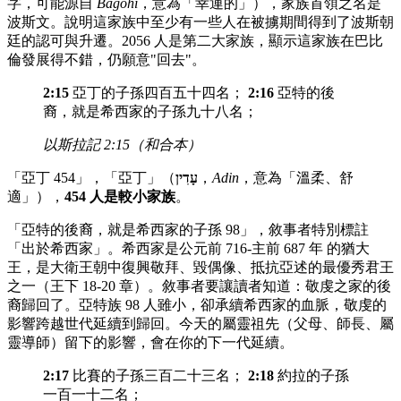
字，可能源自
Bagohi
，意為「幸運的」），家族首領之名是
波斯文。說明這家族中至少有一些人在被擄期間得到了波斯朝
廷的認可與升遷。2056 人是第二大家族，顯示這家族在巴比
倫發展得不錯，仍願意"回去"。
2:15
亞丁的子孫四百五十四名；
2:16
亞特的後
裔，就是希西家的子孫九十八名；
以斯拉記 2:15（和合本）
「亞丁 454」，「亞丁」（
עָדִין
，
Adin
，意為「溫柔、舒
適」），
454 人是較小家族
。
「亞特的後裔，就是希西家的子孫 98」，敘事者特別標註
「出於希西家」。希西家是公元前 716-主前 687 年 的猶大
王，是大衛王朝中復興敬拜、毀偶像、抵抗亞述的最優秀君王
之一（王下 18-20 章）。敘事者要讓讀者知道：敬虔之家的後
裔歸回了。亞特族 98 人雖小，卻承續希西家的血脈，敬虔的
影響跨越世代延續到歸回。今天的屬靈祖先（父母、師長、屬
靈導師）留下的影響，會在你的下一代延續。
2:17
比賽的子孫三百二十三名；
2:18
約拉的子孫
一百一十二名；