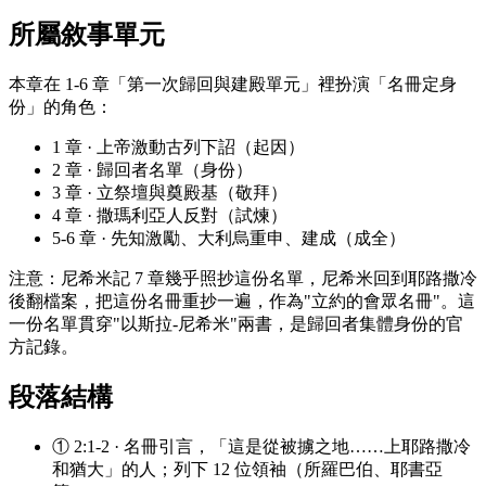
所屬敘事單元
本章在 1-6 章「第一次歸回與建殿單元」裡扮演「名冊定身
份」的角色：
1 章 · 上帝激動古列下詔（起因）
2 章 · 歸回者名單（身份）
3 章 · 立祭壇與奠殿基（敬拜）
4 章 · 撒瑪利亞人反對（試煉）
5-6 章 · 先知激勵、大利烏重申、建成（成全）
注意：尼希米記 7 章幾乎照抄這份名單，尼希米回到耶路撒冷
後翻檔案，把這份名冊重抄一遍，作為"立約的會眾名冊"。這
一份名單貫穿"以斯拉-尼希米"兩書，是歸回者集體身份的官
方記錄。
段落結構
① 2:1-2 · 名冊引言，「這是從被擄之地……上耶路撒冷
和猶大」的人；列下 12 位領袖（所羅巴伯、耶書亞