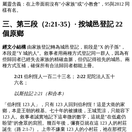
屬靈含義：在上帝面前沒有"小家族"或"小教會"，95與2812 同
樣有名。
三、第三段（2:21-35）· 按城邑登記 22
個原鄉
經文小結構
由家族登記轉為城邑登記，前段是"X 的子孫"，
本段是"Y 城的人"。敘事者用兩種方式登記同一群人，因為有
些歸回者已經失去家族的精確血脈，但仍記得祖先的城邑。兩
種方式互補，確保所有合法歸回者都能上冊。
2:21
伯利恆人一百二十三名；
2:22
尼陀法人五十
六名；
以斯拉記 2:21（和合本）
「伯利恆 123 人」，只有 123 人回到伯利恆！這是大衛的家
鄉，本是王朝的根基。七十年的被擄後，王城荒涼，只能容下
123 人。敘事者誠實地記下這卑微的數字，這就是"在低處仍
盼望"的會眾的寫照。幾百年後，彌賽亞就在這 123 人的村莊
誕生（路 2:1-7）。上帝不嫌棄 123 人的小村莊，祂在那裡完