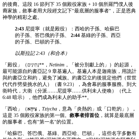
的後裔。這段 16 節列下 35 個殿役家族 + 10 個所羅門僕人後
裔家族，敘事者用大段經文記下"最底層的服事者"，正是恩典
神學的精彩之處。
2:43
尼提寧（就是殿役）：西哈的子孫、哈蘇巴
的子孫、答巴俄的子孫、
2:44
基綠的子孫、西亞
的子孫、巴頓的子孫、
以斯拉記 2:43（和合本）
「殿役」（נְתִינִים**，
Netinim
，「被分別獻上的」）的起源，
最可能源自約書亞記 9 章基遍人。基遍人本是迦南族，用詭計
與約書亞立和約，避免了滅族。約書亞立約後規定他們（世世
代代作劈柴挑水的人）（書 9:23），為會幕的服事服務。到大
衛時代，大衛（分派……尼提寧……供利未人使喚）（代上
6:48 暗示），他們成為利未人的助手**。
「西哈」（
צִיחָא
，
Tziycha
，意為「炎熱的」或「口乾的」），
這是 35 個殿役家族的第一個。
敘事者排首位
，就算是最底層
的服事者，也有"第一名"的位置。
「哈蘇巴、答巴俄、基綠、西亞哈、巴頓」，這些名字多數有