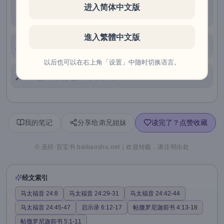
四、警醒不是焦虑——按时分粮的具体功
进入简体中文版
夫
進入繁體中文版
五、号筒——主再来的犹太节期预演
以后也可以在右上角「设置」中随时切换语言。
六、那一日是回家的钟声
我的笔记
分享给弟兄姐妹
读完了？点赞收藏
© 圣经·百宝书 baibaoshu.net｜欢迎转载，请注明出处
经文索引
马太福音 24:8
马太福音 24:29-31
马太福音 24:42-44
马太福音 24:45-47
启示录 6:12-17
帖撒罗尼迦前书 4:13-18
帖撒罗尼迦前书 5:1-11