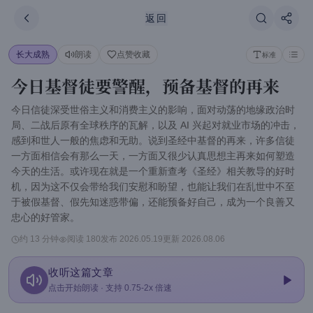
跳到主要内容
刷新
返回
长大成熟
朗读
点赞收藏
标准
今日基督徒要警醒，预备基督的再来
今日信徒深受世俗主义和消费主义的影响，面对动荡的地缘政治时
局、二战后原有全球秩序的瓦解，以及 AI 兴起对就业市场的冲击，
感到和世人一般的焦虑和无助。说到圣经中基督的再来，许多信徒
一方面相信会有那么一天，一方面又很少认真思想主再来如何塑造
今天的生活。或许现在就是一个重新查考《圣经》相关教导的好时
机，因为这不仅会带给我们安慰和盼望，也能让我们在乱世中不至
于被假基督、假先知迷惑带偏，还能预备好自己，成为一个良善又
忠心的好管家。
约 13 分钟
阅读
180
发布
2026.05.19
更新
2026.08.06
收听这篇文章
点击开始朗读 · 支持 0.75-2x 倍速